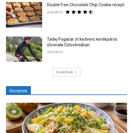
DoubleTree Chocolate Chip Cookie recept
2026.08.05.
Tadej Pogačar öt kedvenc kerékpáros
útvonala Szlovéniában
2026.08.03.
továbbiak
Receptek