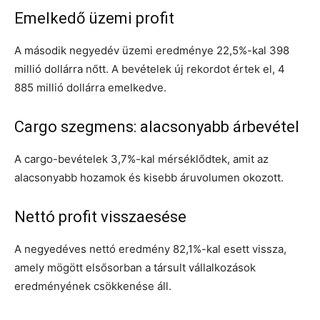
Emelkedő üzemi profit
A második negyedév üzemi eredménye 22,5%-kal 398
millió dollárra nőtt. A bevételek új rekordot értek el, 4
885 millió dollárra emelkedve.
Cargo szegmens: alacsonyabb árbevétel
A cargo-bevételek 3,7%-kal mérséklődtek, amit az
alacsonyabb hozamok és kisebb áruvolumen okozott.
Nettó profit visszaesése
A negyedéves nettó eredmény 82,1%-kal esett vissza,
amely mögött elsősorban a társult vállalkozások
eredményének csökkenése áll.