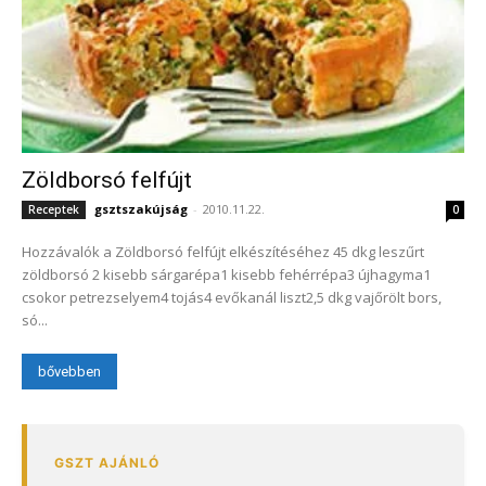
Zöldborsó felfújt
gsztszakújság
-
2010.11.22.
Receptek
0
Hozzávalók a Zöldborsó felfújt elkészítéséhez 45 dkg leszűrt
zöldborsó 2 kisebb sárgarépa1 kisebb fehérrépa3 újhagyma1
csokor petrezselyem4 tojás4 evőkanál liszt2,5 dkg vajőrölt bors,
só...
bővebben