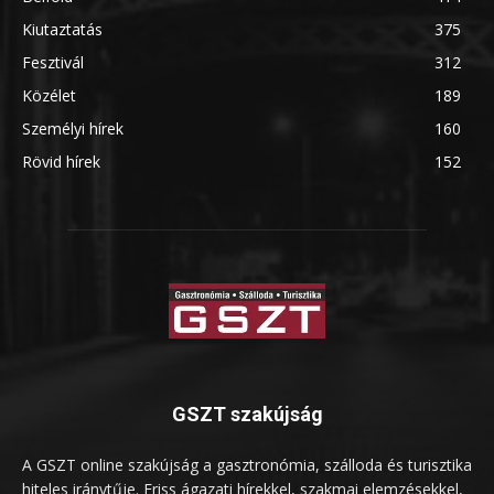
Kiutaztatás
375
Fesztivál
312
Közélet
189
Személyi hírek
160
Rövid hírek
152
GSZT szakújság
A GSZT online szakújság a gasztronómia, szálloda és turisztika
hiteles iránytűje. Friss ágazati hírekkel, szakmai elemzésekkel,