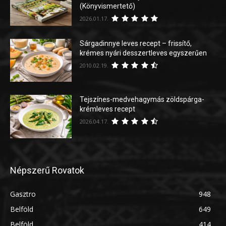
(Könyvismertető)
2026.01.17.
Sárgadinnye leves recept – frissítő,
krémes nyári desszertleves egyszerűen
2010.02.19.
Tejszínes-medvehagymás zöldspárga-
krémleves recept
2026.04.17.
Népszerű Rovatok
Gasztro
948
Belföld
649
Belföld
414