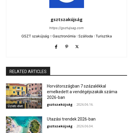
gsztszakújság
https://gsztujsag.com
GSZT szakújság :: Gasztronómia : Szálloda : Turisztika
RELATED ARTICLES
Horvátországban 7 százalékkal
emelkedett a vendégéjszakák száma
2026-ban
gsztszakújság
-
2026.06.16.
Üzleti élet
Utazási trendek 2026-ban
gsztszakújság
-
2026.06.04.