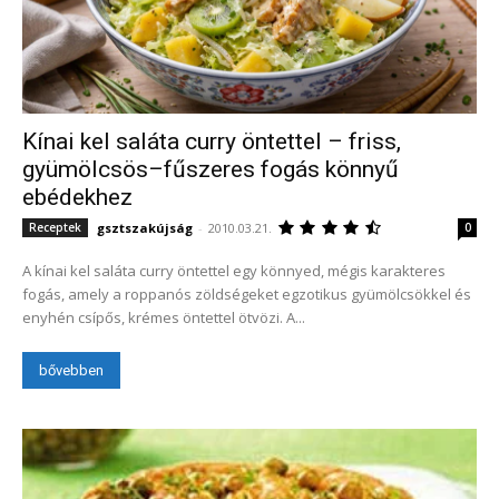
Kínai kel saláta curry öntettel – friss,
gyümölcsös–fűszeres fogás könnyű
ebédekhez
gsztszakújság
-
2010.03.21.
Receptek
0
A kínai kel saláta curry öntettel egy könnyed, mégis karakteres
fogás, amely a roppanós zöldségeket egzotikus gyümölcsökkel és
enyhén csípős, krémes öntettel ötvözi. A...
bővebben