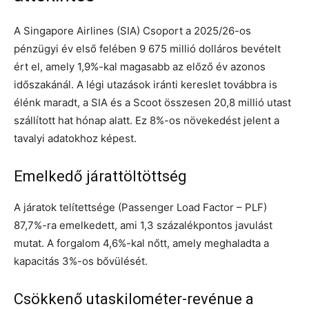
A Singapore Airlines (SIA) Csoport a 2025/26-os
pénzügyi év első felében 9 675 millió dolláros bevételt
ért el, amely 1,9%-kal magasabb az előző év azonos
időszakánál. A légi utazások iránti kereslet továbbra is
élénk maradt, a SIA és a Scoot összesen 20,8 millió utast
szállított hat hónap alatt. Ez 8%-os növekedést jelent a
tavalyi adatokhoz képest.
Emelkedő járattöltöttség
A járatok telítettsége (Passenger Load Factor – PLF)
87,7%-ra emelkedett, ami 1,3 százalékpontos javulást
mutat. A forgalom 4,6%-kal nőtt, amely meghaladta a
kapacitás 3%-os bővülését.
Csökkenő utaskilométer-revénue a