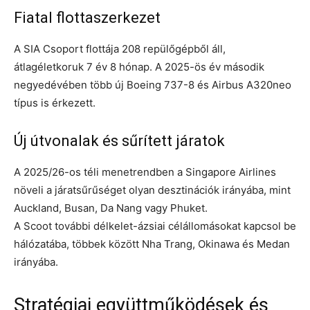
Fiatal flottaszerkezet
A SIA Csoport flottája 208 repülőgépből áll,
átlagéletkoruk 7 év 8 hónap. A 2025-ös év második
negyedévében több új Boeing 737-8 és Airbus A320neo
típus is érkezett.
Új útvonalak és sűrített járatok
A 2025/26-os téli menetrendben a Singapore Airlines
növeli a járatsűrűséget olyan desztinációk irányába, mint
Auckland, Busan, Da Nang vagy Phuket.
A Scoot további délkelet-ázsiai célállomásokat kapcsol be
hálózatába, többek között Nha Trang, Okinawa és Medan
irányába.
Stratégiai együttműködések és