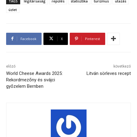
TAGS
légitársaság
repülés
statisztika
turizmus
utazás
üzlet
Facebook
X
Pinterest
előző
következő
World Cheese Awards 2025:
Litván sörleves recept
Rekordmezőny és svájci
győzelem Bernben