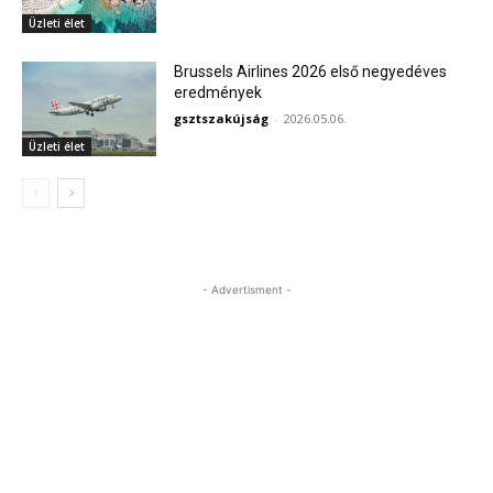
Üzleti élet
Brussels Airlines 2026 első negyedéves
eredmények
gsztszakújság
-
2026.05.06.
Üzleti élet
- Advertisment -