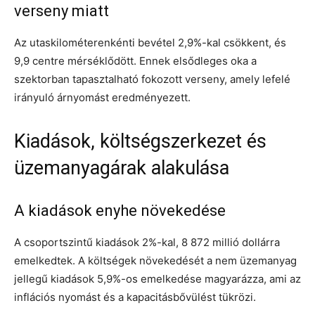
verseny miatt
Az utaskilométerenkénti bevétel 2,9%-kal csökkent, és
9,9 centre mérséklődött. Ennek elsődleges oka a
szektorban tapasztalható fokozott verseny, amely lefelé
irányuló árnyomást eredményezett.
Kiadások, költségszerkezet és
üzemanyagárak alakulása
A kiadások enyhe növekedése
A csoportszintű kiadások 2%-kal, 8 872 millió dollárra
emelkedtek. A költségek növekedését a nem üzemanyag
jellegű kiadások 5,9%-os emelkedése magyarázza, ami az
inflációs nyomást és a kapacitásbővülést tükrözi.