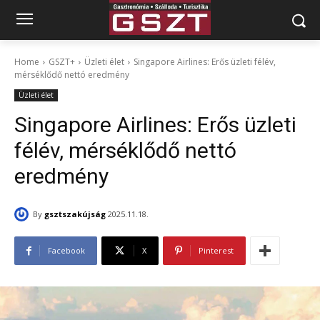
Home
GSZT+
Üzleti élet
Singapore Airlines: Erős üzleti félév,
mérséklődő nettó eredmény
Üzleti élet
Singapore Airlines: Erős üzleti
félév, mérséklődő nettó
eredmény
By
gsztszakújság
2025.11.18.
Facebook
X
Pinterest