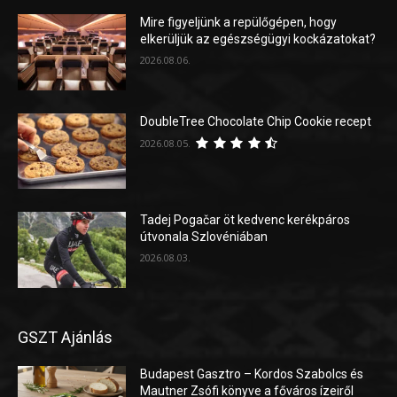
Mire figyeljünk a repülőgépen, hogy
elkerüljük az egészségügyi kockázatokat?
2026.08.06.
DoubleTree Chocolate Chip Cookie recept
2026.08.05.
Tadej Pogačar öt kedvenc kerékpáros
útvonala Szlovéniában
2026.08.03.
GSZT Ajánlás
Budapest Gasztro – Kordos Szabolcs és
Mautner Zsófi könyve a főváros ízeiről