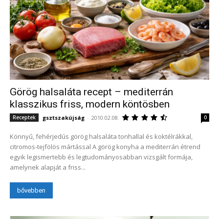
Görög halsaláta recept – mediterrán
klasszikus friss, modern köntösben
gsztszakújság
-
2010.02.08.
Receptek
0
Könnyű, fehérjedús görög halsaláta tonhallal és koktélrákkal,
citromos-tejfölös mártással A görög konyha a mediterrán étrend
egyik legismertebb és legtudományosabban vizsgált formája,
amelynek alapját a friss...
bővebben