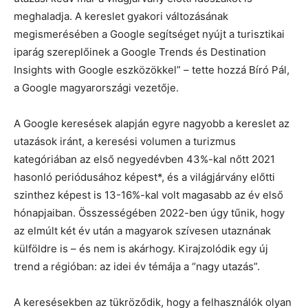
meghaladja. A kereslet gyakori változásának
megismerésében a Google segítséget nyújt a turisztikai
iparág szereplőinek a Google Trends és Destination
Insights with Google eszközökkel” – tette hozzá Bíró Pál,
a Google magyarországi vezetője.
A Google keresések alapján egyre nagyobb a kereslet az
utazások iránt, a keresési volumen a turizmus
kategóriában az első negyedévben 43%-kal nőtt 2021
hasonló periódusához képest*, és a világjárvány előtti
szinthez képest is 13-16%-kal volt magasabb az év első
hónapjaiban. Összességében 2022-ben úgy tűnik, hogy
az elmúlt két év után a magyarok szívesen utaznának
külföldre is – és nem is akárhogy. Kirajzolódik egy új
trend a régióban: az idei év témája a “nagy utazás”.
A keresésekben az tükröződik, hogy a felhasználók olyan