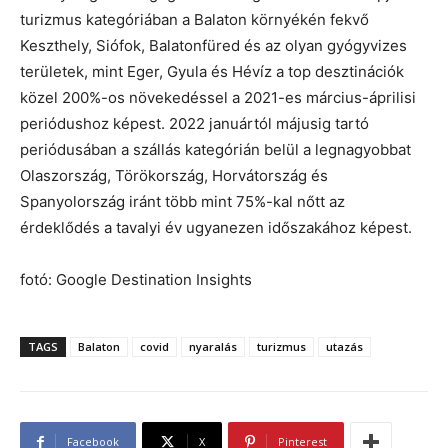
turizmus kategóriában a Balaton környékén fekvő
Keszthely, Siófok, Balatonfüred és az olyan gyógyvizes
területek, mint Eger, Gyula és Hévíz a top desztinációk
közel 200%-os növekedéssel a 2021-es március-áprilisi
periódushoz képest. 2022 januártól májusig tartó
periódusában a szállás kategórián belül a legnagyobbat
Olaszország, Törökország, Horvátország és
Spanyolország iránt több mint 75%-kal nőtt az
érdeklődés a tavalyi év ugyanezen időszakához képest.
fotó: Google Destination Insights
TAGS
Balaton
covid
nyaralás
turizmus
utazás
Facebook
X
Pinterest