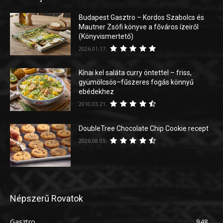
Budapest Gasztro – Kordos Szabolcs és
Mautner Zsófi könyve a főváros ízeiről
(Könyvismertető)
2026.01.17.
Kínai kel saláta curry öntettel – friss,
gyümölcsös–fűszeres fogás könnyű
ebédekhez
2010.03.21.
DoubleTree Chocolate Chip Cookie recept
2026.08.05.
Népszerű Rovatok
Gasztro
948