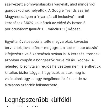
szervezett álomnyaralásokra vágynak, ahol mindenről
gondoskodnak helyettük. A Google Trends szerint
Magyarországon a “nyaralás all inclusive” iránti
keresések 360%-kal nőttek az előző év hasonló
periódusához (január 1. – március 11.) képest.
Egyúttal óvatosabbá is tette magyarokat, kevésbé
terveznek jóval előre – megugrott a ‘last minute utazás’
kifejezésre való keresések száma is. A keresési trendek
azonban csupán a böngészők terveiről árulkodnak. A
jelenlegi bizonytalan régiós helyzetben nem jelenthetjük
ki teljes biztonsággal, hogy ezek az utak meg is
valósulnak úgy, ahogy megálmodták őket – de az
általános szándék felismerhető.
Legnépszerűbb külföldi