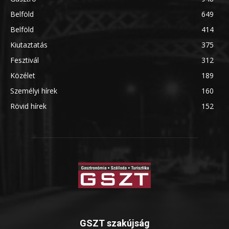
Belföld
649
Belföld
414
Kiutaztatás
375
Fesztivál
312
Közélet
189
Személyi hírek
160
Rövid hírek
152
GSZT szakújság