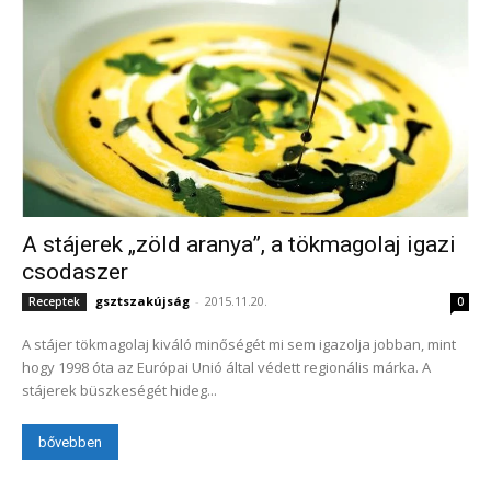
A stájerek „zöld aranya”, a tökmagolaj igazi
csodaszer
gsztszakújság
-
2015.11.20.
Receptek
0
A stájer tökmagolaj kiváló minőségét mi sem igazolja jobban, mint
hogy 1998 óta az Európai Unió által védett regionális márka. A
stájerek büszkeségét hideg...
bővebben