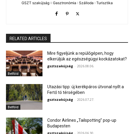
GSZT szakújság :: Gasztronómia : Szálloda : Turisztika
RELATED ARTICLES
Mire figyeljünk a repülőgépen, hogy
elkerüljük az egészségügyi kockázatokat?
gsztszakújság
-
2026.08.06.
Belföld
Utazási tipp: új kerékpáros útvonal nyílt a
Fertő tó térségében
gsztszakújság
-
2026.07.27.
Belföld
Condor Airlines „Tailspotting” pop-up
Budapesten
gsztszakújság
-
2026.06.30.