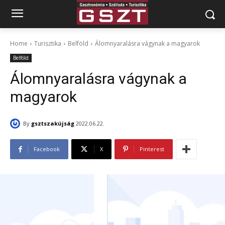
Home
Turisztika
Belföld
Álomnyaralásra vágynak a magyarok
Belföld
Álomnyaralásra vágynak a
magyarok
By
gsztszakújság
2022.06.22.
Facebook
X
Pinterest