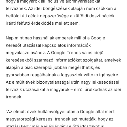
hogy a magyarok all inclusive álomnyaralásokat
terveznek. Az idei böngészések alapján nem csökken a
belföldi úti célok népszerűsége a külföldi desztinációk
iránti felfutó érdeklődés mellett sem.
Nap mint nap használják emberek milliói a Google
Keresőt utazással kapcsolatos információk
megválaszolásához. A Google Trends valós idejű
keresésekből származó információkat szolgáltat, amelyek
alapján a piac szereplői jobban megérthetik, és
gyorsabban reagálhatnak a fogyasztók változó igényeire.
Az elmúlt évek bizonytalanságai után nagy lelkesedéssel
tervezik utazásaikat a magyarok – erről árulkodnak az idei
trendek.
“Az elmúlt évek hullámvölgyei után a Google által mért
magyarországi keresési trendek azt mutatják, hogy az
utazási kedv már a világjárvány előtti időszakot is