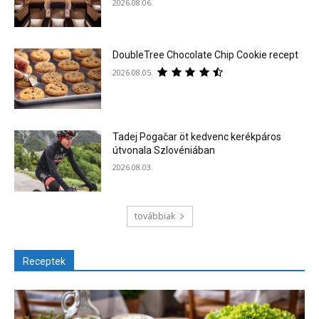
2026.08.06.
DoubleTree Chocolate Chip Cookie recept
2026.08.05.
Tadej Pogačar öt kedvenc kerékpáros
útvonala Szlovéniában
2026.08.03.
továbbiak
Receptek