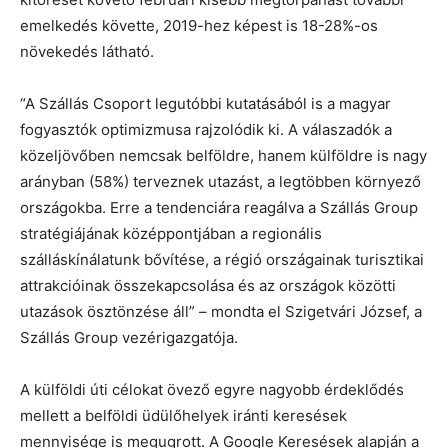
emelkedés követte, 2019-hez képest is 18-28%-os
növekedés látható.
“A Szállás Csoport legutóbbi kutatásából is a magyar
fogyasztók optimizmusa rajzolódik ki. A válaszadók a
közeljövőben nemcsak belföldre, hanem külföldre is nagy
arányban (58%) terveznek utazást, a legtöbben környező
országokba. Erre a tendenciára reagálva a Szállás Group
stratégiájának középpontjában a regionális
szálláskínálatunk bővítése, a régió országainak turisztikai
attrakcióinak összekapcsolása és az országok közötti
utazások ösztönzése áll” – mondta el Szigetvári József, a
Szállás Group vezérigazgatója.
A külföldi úti célokat övező egyre nagyobb érdeklődés
mellett a belföldi üdülőhelyek iránti keresések
mennyisége is megugrott. A Google Keresések alapján a