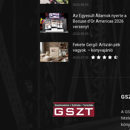
2026.08.03.
Az Egyesült Államok nyerte a
Bocuse d’Or Americas 2026
versenyt
2026.08.03.
Fekete Gergő: Artizán pék
vagyok. – könyvajánló
2026.07.30.
GSZ
A GS
hite
köny