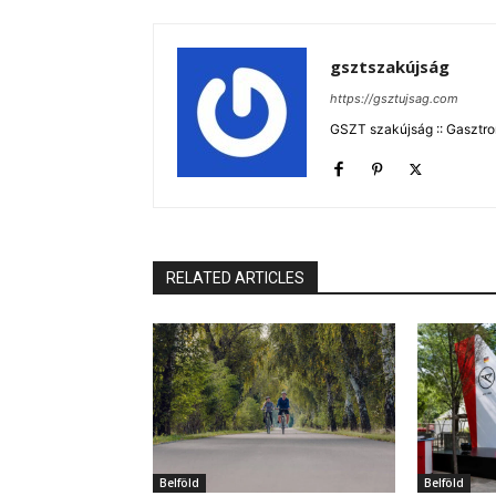
gsztszakújság
https://gsztujsag.com
GSZT szakújság :: Gasztron
RELATED ARTICLES
Belföld
Belföld