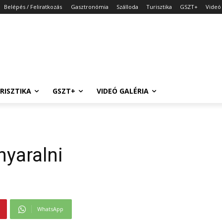
Belépés / Feliratkozás
Gasztronómia
Szálloda
Turisztika
GSZT+
Videó 
RISZTIKA
GSZT+
VIDEÓ GALÉRIA
i
nyaralni
WhatsApp