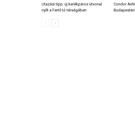
Utazási tipp: új kerékpáros útvonal
Condor Airli
nyílt a Fertő tó térségében
Budapesten