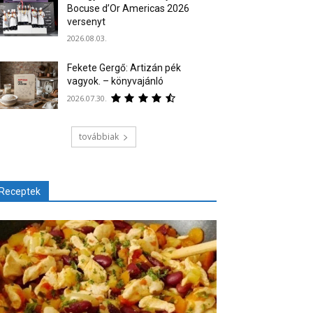
Bocuse d’Or Americas 2026
versenyt
2026.08.03.
Fekete Gergő: Artizán pék
vagyok. – könyvajánló
2026.07.30.
továbbiak
Receptek