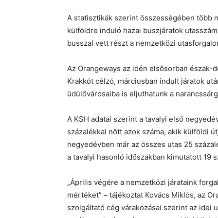
A statisztikák szerint összességében több 
külföldre induló hazai buszjáratok utasszá
busszal vett részt a nemzetközi utasforgal
Az Orangeways az idén elsősorban észak-déli 
Krakkót célzó, márciusban indult járatok ut
üdülővárosaiba is eljuthatunk a narancssár
A KSH adatai szerint a tavalyi első negyed
százalékkal nőtt azok száma, akik külföldi ú
negyedévben már az összes utas 25 százalék
a tavalyi hasonló időszakban kimutatott 19 s
„Április végére a nemzetközi járataink forga
mértéket” – tájékoztat Kovács Miklós, az O
szolgáltató cég várakozásai szerint az idei