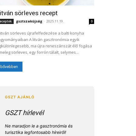
itván sörleves recept
gsztszakújság
-
2025.11.19.
eceptek
0
litván sörleves újrafelfedezése a balti konyha
mányaiban A litván gasztronómia egyik
gkülönlegesebb, ma újra reneszánszát élő fogása
meleg sörleves, egy forrón tálalt, selymes...
bővebben
GSZT hírlevél
Ne maradjon le a gasztronómia és
turisztika legfontosabb híreiről!