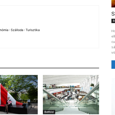
S
R
ómia : Szálloda : Turisztika
Ho
el
cu
sá
vö
Belföld