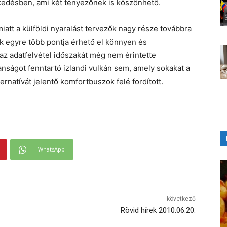
edésben, ami két tényezőnek is köszönhető.
iatt a külföldi nyaralást tervezők nagy része továbbra
k egyre több pontja érhető el könnyen és
z adatfelvétel időszakát még nem érintette
anságot fenntartó izlandi vulkán sem, amely sokakat a
ernatívát jelentő komfortbuszok felé fordított.
WhatsApp
következő
Rövid hírek 2010.06.20.