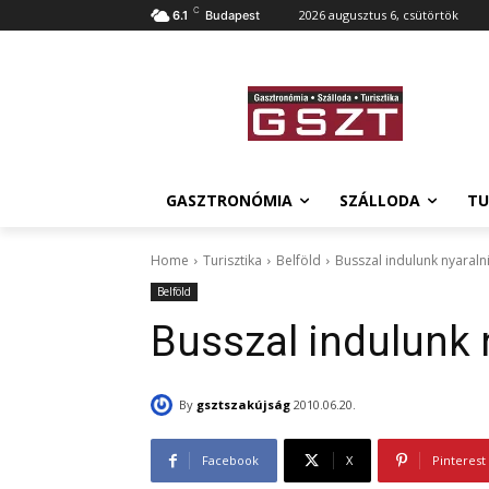
C
2026 augusztus 6, csütörtök
6.1
Budapest
GASZTRONÓMIA
SZÁLLODA
TU
Home
Turisztika
Belföld
Busszal indulunk nyaraln
Belföld
Busszal indulunk 
By
gsztszakújság
2010.06.20.
Facebook
X
Pinterest