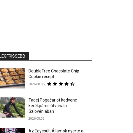
LEGFRISSEBB
DoubleTree Chocolate Chip
Cookie recept
2026.08.05.
Tadej Pogačar öt kedvenc
kerékpáros útvonala
Szlovéniában
2026.08.03.
Az Egyesült Államok nyerte a