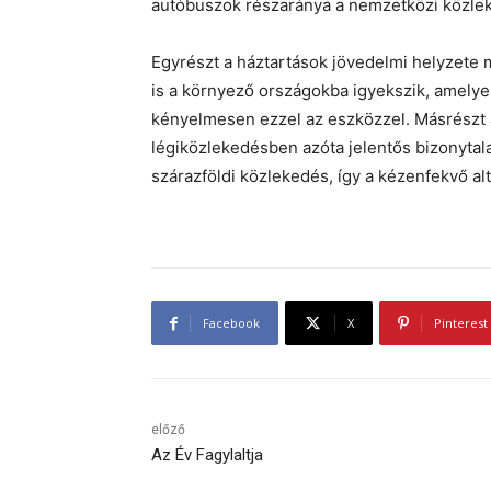
autóbuszok részaránya a nemzetközi közlek
Egyrészt a háztartások jövedelmi helyzete m
is a környező országokba igyekszik, amelye
kényelmesen ezzel az eszközzel. Másrészt a
légiközlekedésben azóta jelentős bizonytal
szárazföldi közlekedés, így a kézenfekvő alt
Facebook
X
Pinterest
előző
Az Év Fagylaltja