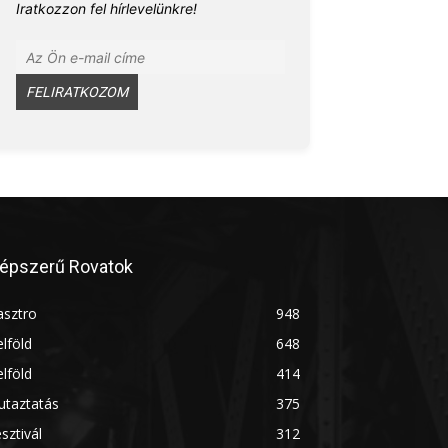
Iratkozzon fel hírlevelünkre!
épszerű Rovatok
asztro
948
lföld
648
lföld
414
utaztatás
375
sztivál
312