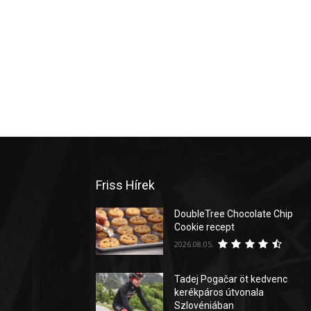
Friss Hírek
DoubleTree Chocolate Chip
Cookie recept
2026.08.05.
Tadej Pogačar öt kedvenc
kerékpáros útvonala
Szlovéniában