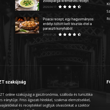
zöldspárga-krémleves recept
Kö
2026.04.17.
Sz
Rö
Poaca recept, egy hagyományos
erdélyi töltött kelt tésztás étel a
paraszti konyhából
2010.01.20.
T szakújság
F
ZT online szakújság a gasztronómia, szálloda és turisztika
les iránytűje. Friss ágazati hírekkel, szakmai elemzésekkel,
vajánlókkal és receptekkel segítjük olvasóinkat a szektor