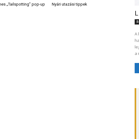
nes „Tailspotting” pop-up
Nyári utazási tippek
L
R
A 
hagyo
le
a 