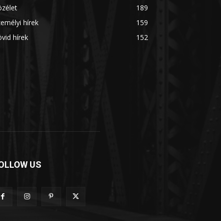
zélet
189
emélyi hírek
159
vid hírek
152
OLLOW US