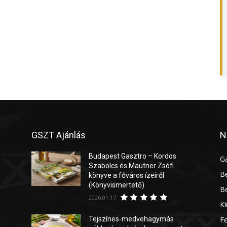
GSZT Ajánlás
N
Budapest Gasztro – Kordos
G
Szabolcs és Mautner Zsófi
Be
könyve a főváros ízeiről
(Könyvismertető)
Be
2026.01.17.
Ki
Tejszínes-medvehagymás
Fe