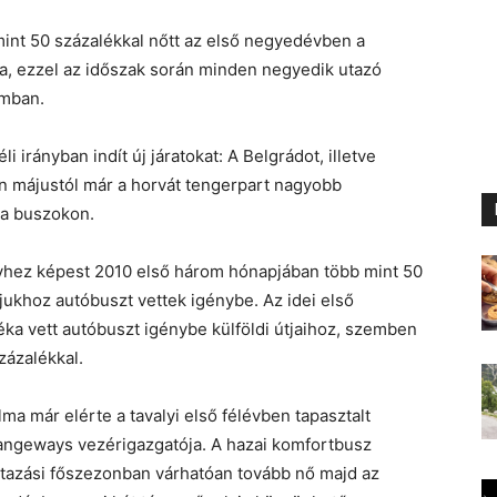
mint 50 százalékkal nőtt az első negyedévben a
ma, ezzel az időszak során minden negyedik utazó
omban.
irányban indít új járatokat: A Belgrádot, illetve
án májustól már a horvát tengerpart nagyobb
ga buszokon.
évhez képest 2010 első három hónapjában több mint 50
tjukhoz autóbuszt vettek igénybe. Az idei első
a vett autóbuszt igénybe külföldi útjaihoz, szemben
zázalékkal.
lma már elérte a tavalyi első félévben tapasztalt
rangeways vezérigazgatója. A hazai komfortbusz
 utazási főszezonban várhatóan tovább nő majd az