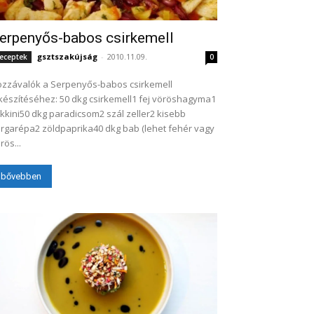
erpenyős-babos csirkemell
gsztszakújság
-
2010.11.09.
eceptek
0
zzávalók a Serpenyős-babos csirkemell
készítéséhez: 50 dkg csirkemell1 fej vöröshagyma1
kkini50 dkg paradicsom2 szál zeller2 kisebb
rgarépa2 zöldpaprika40 dkg bab (lehet fehér vagy
rös...
bővebben