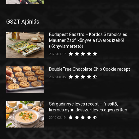
GSZT Ajánlás
Budapest Gasztro – Kordos Szabolcs és
Mautner Zsófi könyve a főváros ízeiről
(Könyvismertető)
2026.01.17.
DoubleTree Chocolate Chip Cookie recept
2026.08.05.
Sárgadinnye leves recept – frissítő,
krémes nyári desszertleves egyszerűen
2010.02.19.