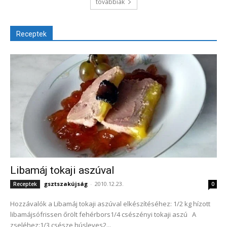
továbbiak
Receptek
Libamáj tokaji aszúval
gsztszakújság
-
2010.12.23.
Receptek
0
Hozzávalók a Libamáj tokaji aszúval elkészítéséhez: 1/2 kg hízott
libamájsófrissen őrölt fehérbors1/4 csészényi tokaji aszú A
zseléhez:1/3 csésze húsleves2...