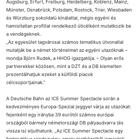
Augsburg, Erfurt, Freiburg, Heidelberg, Koblenz, Mainz,
Münster, Osnabrück, Potsdam, Rostock, Trier, Wiesbaden
és Würzburg sokoldalú kínálattal, mégis egyéni és
hamisítatlan profillal rendelkező úticélként mutatkozik be
a vendégeknek.
„Az egyesület tagvárosai számos tematikus útvonallal
mutatják be a német történelmet az egyéni utazóknak –
mondja Björn Rudek, a HHOG igazgatója. – Olyan erős
partnerekkel közösen, mint a DZT és a DB kiemelten
prezentálhatjuk ezeket a külföldi piacok
célcsoportjainak.”
A Deutsche Bahn az ICE Summer Spectacle során a
kedvezményes Europa-Spezial jeggyel várja az utazókat:
fejenként egy irányba 39 eurótól számos európai
országból bármely németországi DB pályaudvarra (és
vissza is) eljuthatunk. „Az ICE Summer Spectacle egy
fantasztikus rendezvény, amely testközelből ismerteti