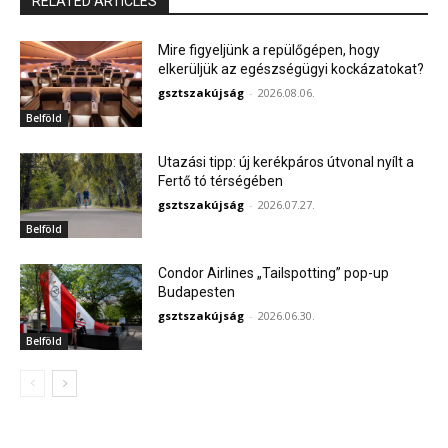
RELATED ARTICLES
Mire figyeljünk a repülőgépen, hogy
elkerüljük az egészségügyi kockázatokat?
gsztszakújság
-
2026.08.06.
Belföld
Utazási tipp: új kerékpáros útvonal nyílt a
Fertő tó térségében
gsztszakújság
-
2026.07.27.
Belföld
Condor Airlines „Tailspotting” pop-up
Budapesten
gsztszakújság
-
2026.06.30.
Belföld