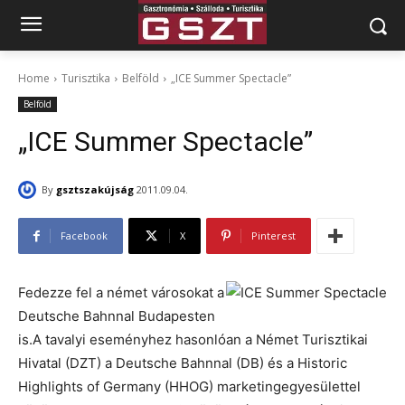
Home
Turisztika
Belföld
„ICE Summer Spectacle”
Belföld
„ICE Summer Spectacle”
By
gsztszakújság
2011.09.04.
Facebook
X
Pinterest
Fedezze fel a német városokat a
Deutsche Bahnnal Budapesten
is.A tavalyi eseményhez hasonlóan a Német Turisztikai
Hivatal (DZT) a Deutsche Bahnnal (DB) és a Historic
Highlights of Germany (HHOG) marketingegyesülettel