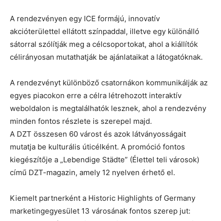
A rendezvényen egy ICE formájú, innovatív
akcióterülettel ellátott színpaddal, illetve egy különálló
sátorral szólítják meg a célcsoportokat, ahol a kiállítók
célirányosan mutathatják be ajánlataikat a látogatóknak.
A rendezvényt különböző csatornákon kommunikálják az
egyes piacokon erre a célra létrehozott interaktív
weboldalon is megtalálhatók lesznek, ahol a rendezvény
minden fontos részlete is szerepel majd.
A DZT összesen 60 várost és azok látványosságait
mutatja be kulturális úticélként. A promóció fontos
kiegészítője a „Lebendige Städte” (Élettel teli városok)
című DZT-magazin, amely 12 nyelven érhető el.
Kiemelt partnerként a Historic Highlights of Germany
marketingegyesület 13 városának fontos szerep jut: