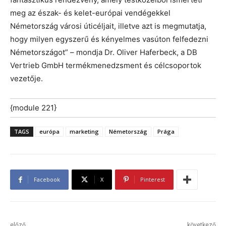
meg az észak- és kelet-európai vendégekkel
Németország városi úticéljait, illetve azt is megmutatja,
hogy milyen egyszerű és kényelmes vasúton felfedezni
Németországot” – mondja Dr. Oliver Haferbeck, a DB
Vertrieb GmbH termékmenedzsment és célcsoportok
vezetője.
{module 221}
TAGS
európa
marketing
Németország
Prága
Facebook
X
Pinterest
előző
következő