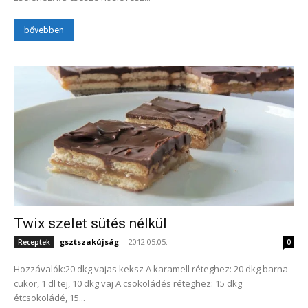
bővebben
Twix szelet sütés nélkül
gsztszakújság
-
2012.05.05.
Receptek
0
Hozzávalók:20 dkg vajas keksz A karamell réteghez: 20 dkg barna
cukor, 1 dl tej, 10 dkg vaj A csokoládés réteghez: 15 dkg
étcsokoládé, 15...