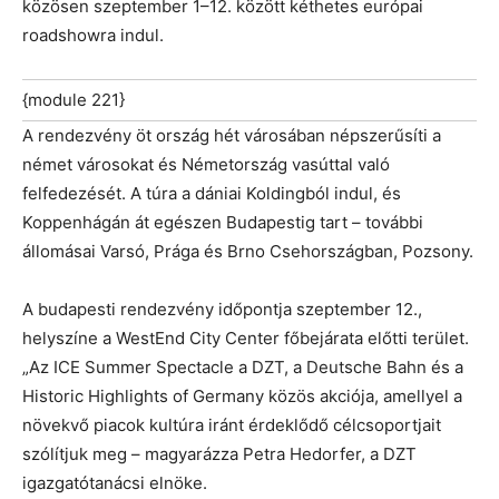
közösen szeptember 1–12. között kéthetes európai
roadshowra indul.
{module 221}
A rendezvény öt ország hét városában népszerűsíti a
német városokat és Németország vasúttal való
felfedezését. A túra a dániai Koldingból indul, és
Koppenhágán át egészen Budapestig tart – további
állomásai Varsó, Prága és Brno Csehországban, Pozsony.
A budapesti rendezvény időpontja szeptember 12.,
helyszíne a WestEnd City Center főbejárata előtti terület.
„Az ICE Summer Spectacle a DZT, a Deutsche Bahn és a
Historic Highlights of Germany közös akciója, amellyel a
növekvő piacok kultúra iránt érdeklődő célcsoportjait
szólítjuk meg – magyarázza Petra Hedorfer, a DZT
igazgatótanácsi elnöke.