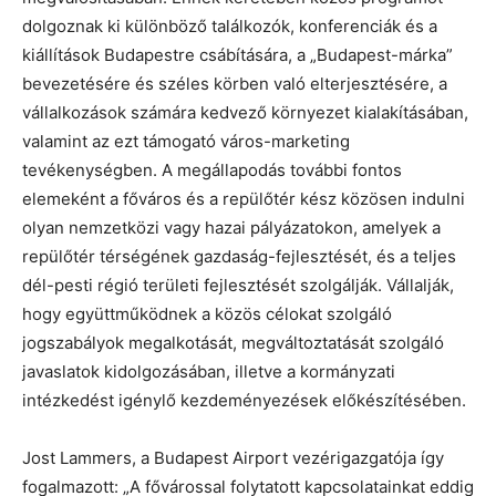
dolgoznak ki különböző találkozók, konferenciák és a
kiállítások Budapestre csábítására, a „Budapest-márka”
bevezetésére és széles körben való elterjesztésére, a
vállalkozások számára kedvező környezet kialakításában,
valamint az ezt támogató város-marketing
tevékenységben. A megállapodás további fontos
elemeként a főváros és a repülőtér kész közösen indulni
olyan nemzetközi vagy hazai pályázatokon, amelyek a
repülőtér térségének gazdaság-fejlesztését, és a teljes
dél-pesti régió területi fejlesztését szolgálják. Vállalják,
hogy együttműködnek a közös célokat szolgáló
jogszabályok megalkotását, megváltoztatását szolgáló
javaslatok kidolgozásában, illetve a kormányzati
intézkedést igénylő kezdeményezések előkészítésében.
Jost Lammers, a Budapest Airport vezérigazgatója így
fogalmazott: „A fővárossal folytatott kapcsolatainkat eddig