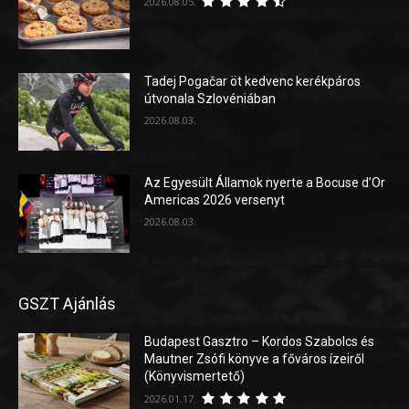
2026.08.05.
Tadej Pogačar öt kedvenc kerékpáros
útvonala Szlovéniában
2026.08.03.
Az Egyesült Államok nyerte a Bocuse d’Or
Americas 2026 versenyt
2026.08.03.
GSZT Ajánlás
Budapest Gasztro – Kordos Szabolcs és
Mautner Zsófi könyve a főváros ízeiről
(Könyvismertető)
2026.01.17.