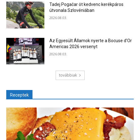
Tadej Pogačar öt kedvenc kerékpáros
útvonala Szlovéniában
2026.08.03.
Az Egyesült Államok nyerte a Bocuse d’Or
Americas 2026 versenyt
2026.08.03.
továbbiak
Receptek