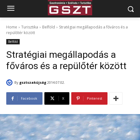
Home
Turisztika
Belföld
Stratégiai megállapodás a főváros és a
repülőtér között
Belföld
Stratégiai megállapodás a
főváros és a repülőtér között
By
gsztszakújság
2014.07.02.
Facebook
X
Pinterest