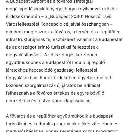
A Budapest Airport és a főváros stratégiai
megállapodásának lényege, hogy a nyilvánvaló közös
érdekek mentén – a „Budapest 2030” Hosszú Távú
Városfejlesztési Koncepció céljaival összhangban –
mindent megtesznek a főváros, a térség és a repülőtér
infrastruktúrájának fejlesztéséért valamint a Budapestet
és az országot érintő turisztikai fejlesztések
megvalósításáért. Az összefogás keretében
együttműködnek a Budapestről induló új repülő
járatokhoz kapcsolódó gazdaság-fejlesztési
tárgyalásokban. Ennek érdekében egyebek mellett
közösen szorgalmazzák új járatok beindítását
felhasználva a főváros értékes és egyre bővülő
nemzetközi és testvérvárosi kapcsolatait.
A főváros és a repülőtér együttműködik a budapesti
turisztikai és kulturális programok előkészítésében és
megvalósításában. Ennek keretében közös programot