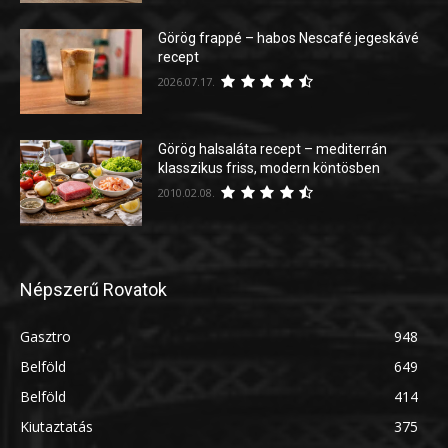
Görög frappé – habos Nescafé jegeskávé
recept
2026.07.17.
Görög halsaláta recept – mediterrán
klasszikus friss, modern köntösben
2010.02.08.
Népszerű Rovatok
Gasztro
948
Belföld
649
Belföld
414
Kiutaztatás
375