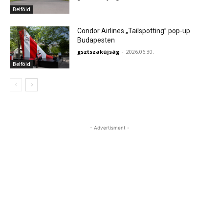
Belföld
Condor Airlines „Tailspotting” pop-up
Budapesten
gsztszakújság
-
2026.06.30.
Belföld
- Advertisment -