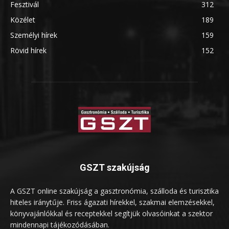
Fesztivál
312
Közélet
189
Személyi hírek
159
Rövid hírek
152
GSZT szakújság
A GSZT online szakújság a gasztronómia, szálloda és turisztika
hiteles iránytűje. Friss ágazati hírekkel, szakmai elemzésekkel,
könyvajánlókkal és receptekkel segítjük olvasóinkat a szektor
mindennapi tájékozódásában.