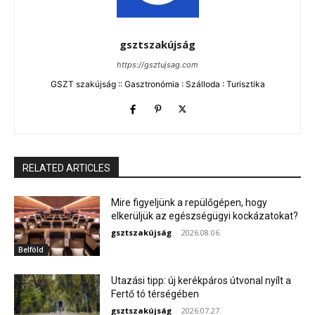
gsztszakújság
https://gsztujsag.com
GSZT szakújság :: Gasztronómia : Szálloda : Turisztika
RELATED ARTICLES
Mire figyeljünk a repülőgépen, hogy
elkerüljük az egészségügyi kockázatokat?
gsztszakújság
-
2026.08.06.
Belföld
Utazási tipp: új kerékpáros útvonal nyílt a
Fertő tó térségében
gsztszakújság
-
2026.07.27.