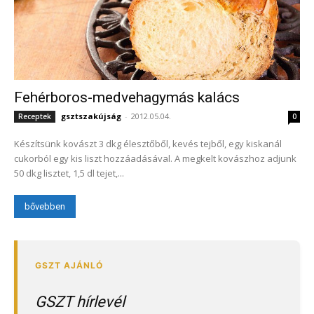
Fehérboros-medvehagymás kalács
gsztszakújság
-
2012.05.04.
Receptek
0
Készítsünk kovászt 3 dkg élesztőből, kevés tejből, egy kiskanál
cukorból egy kis liszt hozzáadásával. A megkelt kovászhoz adjunk
50 dkg lisztet, 1,5 dl tejet,...
bővebben
GSZT hírlevél