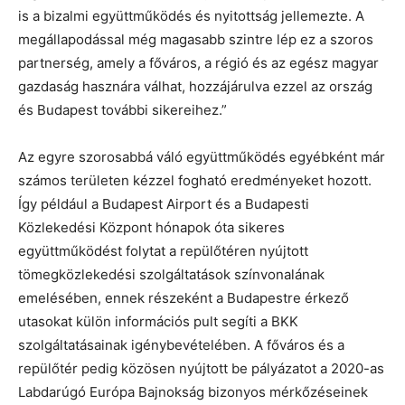
is a bizalmi együttműködés és nyitottság jellemezte. A
megállapodással még magasabb szintre lép ez a szoros
partnerség, amely a főváros, a régió és az egész magyar
gazdaság hasznára válhat, hozzájárulva ezzel az ország
és Budapest további sikereihez.”
Az egyre szorosabbá váló együttműködés egyébként már
számos területen kézzel fogható eredményeket hozott.
Így például a Budapest Airport és a Budapesti
Közlekedési Központ hónapok óta sikeres
együttműködést folytat a repülőtéren nyújtott
tömegközlekedési szolgáltatások színvonalának
emelésében, ennek részeként a Budapestre érkező
utasokat külön információs pult segíti a BKK
szolgáltatásainak igénybevételében. A főváros és a
repülőtér pedig közösen nyújtott be pályázatot a 2020-as
Labdarúgó Európa Bajnokság bizonyos mérkőzéseinek