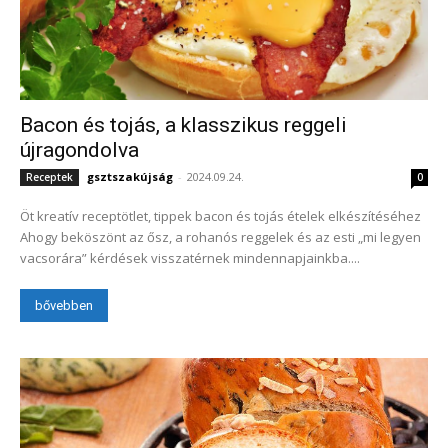
Bacon és tojás, a klasszikus reggeli
újragondolva
gsztszakújság
-
2024.09.24.
Receptek
0
Öt kreatív receptötlet, tippek bacon és tojás ételek elkészítéséhez
Ahogy beköszönt az ősz, a rohanós reggelek és az esti „mi legyen
vacsorára” kérdések visszatérnek mindennapjainkba....
bővebben