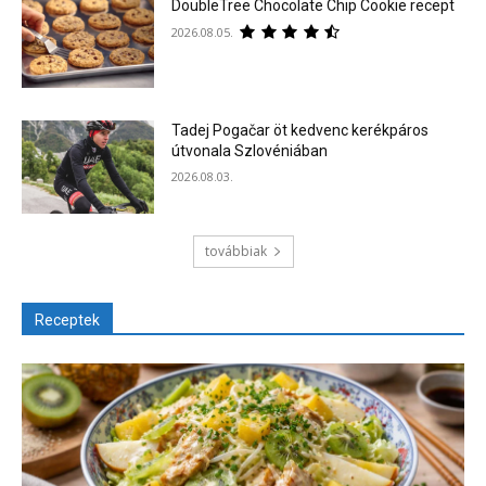
DoubleTree Chocolate Chip Cookie recept
2026.08.05.
Tadej Pogačar öt kedvenc kerékpáros
útvonala Szlovéniában
2026.08.03.
továbbiak
Receptek