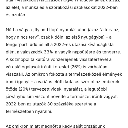
az élet, a munka és a szórakozási szokásokat 2022-ben
és azután.
Nőtt a vágy a „fly and flop” nyaralás után (azaz “a terv az,
hogy nincs terv”, csak kidőlni az első nyugágyba) – a
tengerparti üdülés áll a 2022-es utazási kívánságlista
élén, a válaszadók 33%-a vágyik napsütésre és tengerre.
A kozmopolita kultúra vonzerejének visszatértével a
városlátogatások iránti kereslet (26%) is várhatóan
visszaáll. Az omikron fokozta a természetközeli élmények
iránti igényt – a variáns előtti kutatás szerint az emberek
ötöde (20%) tervezett vidéki nyaralást, a legutóbbi
járványhullám viszont növelte a természet iránti vágyat:
2022-ben az utazók 30 százaléka szeretne a
természetben nyaralni.
Az omikron miatt megnőtt a kedv saját országunk