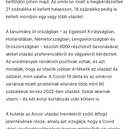
belföldön pihen majd. Az omikron miatt a megkérdezettek
21 százaléka el kellett halasszon, 18 százaléka pedig le
kellett mondjon egy vagy több utazást.
A tanulmány öt országban – az Egyesült Királyságban,
Hollandiában, Németországban, Lengyelországban és
Oroszországban – készült 6000 résztvevő bevonásával,
akiket utazási preferenciáikról és vágyaikról kérdeztek.
Az eredmények rendkívül pozitívak voltak, és azt
mutatják, hogy az utazók jobban értékelik az utazást és
üdülést, mint valaha. A Covid-19 delta és az omikron
variánsai miatti problémák ellenére több mint 80
százalékuk tervez 2022-ben utazást. Sokat akarnak
utazni – és két évnyi korlátozás után költeni is.
A kutatás az Accor utazási trendekről szóló átfogó
jelentésének része, amely azt vizsgálja, hogy a Covid
utáni viselkedésváltozások hogyan módosítják az utazás,