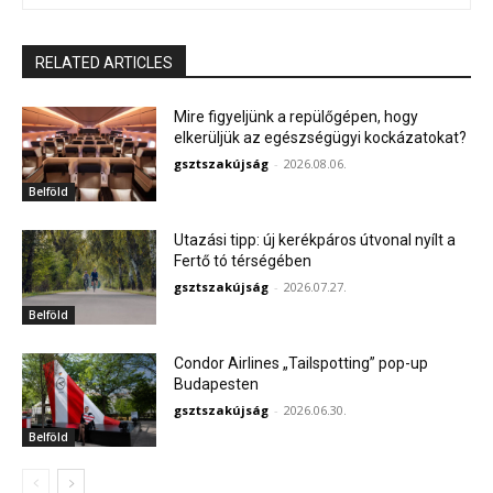
RELATED ARTICLES
Mire figyeljünk a repülőgépen, hogy
elkerüljük az egészségügyi kockázatokat?
gsztszakújság
-
2026.08.06.
Belföld
Utazási tipp: új kerékpáros útvonal nyílt a
Fertő tó térségében
gsztszakújság
-
2026.07.27.
Belföld
Condor Airlines „Tailspotting” pop-up
Budapesten
gsztszakújság
-
2026.06.30.
Belföld