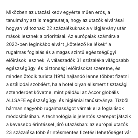
Miközben az utazási kedv egyértelműen erős, a
tanulmány azt is megmutatja, hogy az utazók elvárásai
hogyan változnak: 22 százalékuknak a világjárvány után
mások lesznek a prioritásai. Az európaiak számára a
2022-ben leginkább elvárt „kötelező kellékek” a
rugalmas foglalás és a magas szintű egészségügyi
előírások lesznek. A válaszadók 31 százaléka világosabb
egészségügyi és biztonsági előírásokat szeretne, és
minden ötödik turista (19%) hajlandó lenne többet fizetni
a szállodai szobáért, ha a hotel olyan elismert tisztasági
sztenderdet követne, mint például az Accor globális
ALLSAFE egészségügyi és higiéniai tanúsítványa. Tízből
hárman nagyobb rugalmasságot várnak el a foglalások
módosításában. A technológia is jelentős szerepet játszik
a kevesebb érintéssel járó utazásban: az európai utazók
23 százaléka több érintésmentes fizetési lehetőséget vár