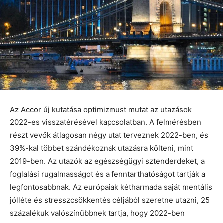
Az Accor új kutatása optimizmust mutat az utazások
2022-es visszatérésével kapcsolatban. A felmérésben
részt vevők átlagosan négy utat terveznek 2022-ben, és
39%-kal többet szándékoznak utazásra költeni, mint
2019-ben. Az utazók az egészségügyi sztenderdeket, a
foglalási rugalmasságot és a fenntarthatóságot tartják a
legfontosabbnak. Az európaiak kétharmada saját mentális
jólléte és stresszcsökkentés céljából szeretne utazni, 25
százalékuk valószínűbbnek tartja, hogy 2022-ben