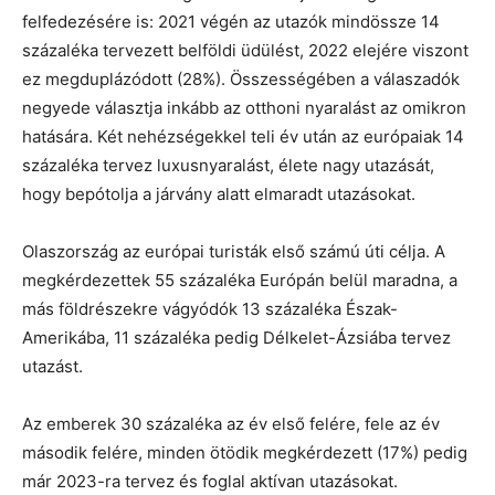
felfedezésére is: 2021 végén az utazók mindössze 14
százaléka tervezett belföldi üdülést, 2022 elejére viszont
ez megduplázódott (28%). Összességében a válaszadók
negyede választja inkább az otthoni nyaralást az omikron
hatására. Két nehézségekkel teli év után az európaiak 14
százaléka tervez luxusnyaralást, élete nagy utazását,
hogy bepótolja a járvány alatt elmaradt utazásokat.
Olaszország az európai turisták első számú úti célja. A
megkérdezettek 55 százaléka Európán belül maradna, a
más földrészekre vágyódók 13 százaléka Észak-
Amerikába, 11 százaléka pedig Délkelet-Ázsiába tervez
utazást.
Az emberek 30 százaléka az év első felére, fele az év
második felére, minden ötödik megkérdezett (17%) pedig
már 2023-ra tervez és foglal aktívan utazásokat.