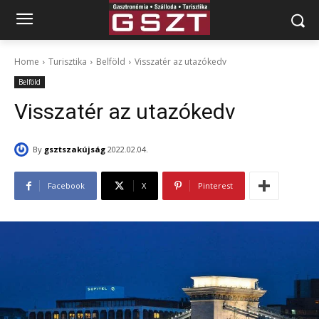
Home
Turisztika
Belföld
Visszatér az utazókedv
Belföld
Visszatér az utazókedv
By
gsztszakújság
2022.02.04.
Facebook
X
Pinterest