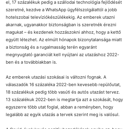
el, 17 százalékuk pedig a szállodai technológia fejlődését
szeretné, kezdve a WhatsApp ügyfélszolgálattól a jobb
hotelszobai televíziókészülékekig. Az emberek utazni
akarnak, ugyanakkor biztonságban is szeretnék érezni
magukat – és kezdenek hozzászokni ahhoz, hogy a kettő
együtt létezhet. Az elmúlt hónapok bizonytalansága miatt
a biztonság és a rugalmasság terén egyaránt
megnyugtató garanciát kell nyújtani az utazáshoz 2022-
ben és a továbbiakban is.
Az emberek utazási szokásai is változni fognak. A
válaszadók 16 százaléka 2022-ben kevesebb repülőutat,
18 százalékuk pedig több vasúti és autós utazást tervez.
13 százalékuk 2022-ben is megtartja azt a szokását, hogy
egyszerre több utat foglal, abban a reményben, hogy
legalább az egyik utazás a tervek szerint meg is valósul.