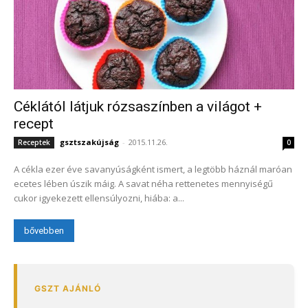
Céklától látjuk rózsaszínben a világot +
recept
gsztszakújság
-
2015.11.26.
Receptek
0
A cékla ezer éve savanyúságként ismert, a legtöbb háznál maróan
ecetes lében úszik máig. A savat néha rettenetes mennyiségű
cukor igyekezett ellensúlyozni, hiába: a...
bővebben