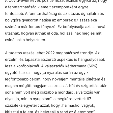
A Covid-évek kevés pozitív hozadékának egyike az, hogy
a fenntarthatóság kiemelt szempontként egyre
fontosabb. A fenntarthatóság és az utazás éghajlatra és
bolygóra gyakorolt hatása az emberek 87 százaléka
számára már fontos tényező. Ez befolyásolja azt is, hová
utaznak, hogyan jutnak el oda, hol szállnak meg és mit
csinálnak a helyszínen.
A tudatos utazás lehet 2022 meghatározó trendje. Az
érzelmi és tapasztalatszerző aspektus is hangsúlyosabb
lesz a korábbiaknál. A válaszadók kétharmada (66%)
egyetért azzal, hogy „a nyaralás során az egyik
legfontosabb célom, hogy növeljem mentális jóllétem és
magam mögött hagyjam a stresszt”. Két év szigorítás után
soha nem volt még igazabb a mondás: „a változás van
olyan jó, mint a nyugalom”, a megkérdezettek 67
százaléka egyetért azzal, hogy „ha máshol vagyok,
kitisztul a fejem, és helyreáll a rend az életemben”.