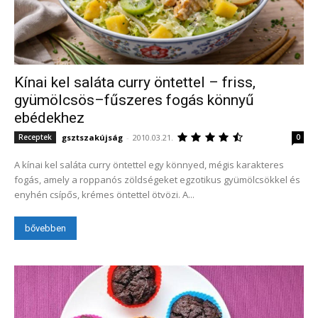
Kínai kel saláta curry öntettel – friss,
gyümölcsös–fűszeres fogás könnyű
ebédekhez
gsztszakújság
-
2010.03.21.
Receptek
0
A kínai kel saláta curry öntettel egy könnyed, mégis karakteres
fogás, amely a roppanós zöldségeket egzotikus gyümölcsökkel és
enyhén csípős, krémes öntettel ötvözi. A...
bővebben