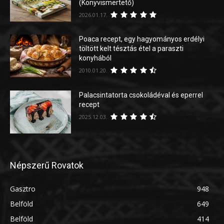
(Könyvismertető)
2026.01.17.
Poaca recept, egy hagyományos erdélyi
töltött kelt tésztás étel a paraszti
konyhából
2010.01.20.
Palacsintatorta csokoládéval és eperrel
recept
2025.12.03.
Népszerű Rovatok
Gasztro
948
Belföld
649
Belföld
414