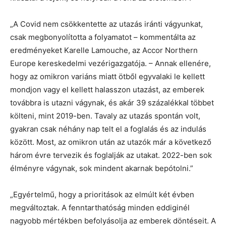
„A Covid nem csökkentette az utazás iránti vágyunkat,
csak megbonyolította a folyamatot – kommentálta az
eredményeket Karelle Lamouche, az Accor Northern
Europe kereskedelmi vezérigazgatója. – Annak ellenére,
hogy az omikron variáns miatt ötből egyvalaki le kellett
mondjon vagy el kellett halasszon utazást, az emberek
továbbra is utazni vágynak, és akár 39 százalékkal többet
költeni, mint 2019-ben. Tavaly az utazás spontán volt,
gyakran csak néhány nap telt el a foglalás és az indulás
között. Most, az omikron után az utazók már a következő
három évre tervezik és foglalják az utakat. 2022-ben sok
élményre vágynak, sok mindent akarnak bepótolni.”
„Egyértelmű, hogy a prioritások az elmúlt két évben
megváltoztak. A fenntarthatóság minden eddiginél
nagyobb mértékben befolyásolja az emberek döntéseit. A