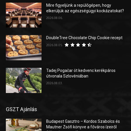
Mire figyeljünk a repülőgépen, hogy
elkerüljük az egészségügyi kockázatokat?
2026.08.06.
DoubleTree Chocolate Chip Cookie recept
2026.08.05.
Tadej Pogačar öt kedvenc kerékpáros
útvonala Szlovéniában
2026.08.03.
GSZT Ajánlás
Budapest Gasztro – Kordos Szabolcs és
Mautner Zsófi könyve a főváros ízeiről