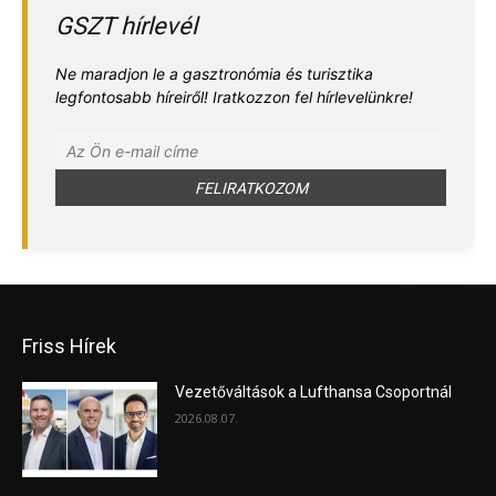
GSZT hírlevél
Ne maradjon le a gasztronómia és turisztika
legfontosabb híreiről! Iratkozzon fel hírlevelünkre!
Friss Hírek
Vezetőváltások a Lufthansa Csoportnál
2026.08.07.