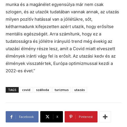
munka és a magánélet egyensúlya már nem csak
szlogen, és az utazók tudatában vannak annak, az utazás
milyen pozitív hatással van a jóllétükre, sőt,
kétharmadunk kifejezetten azért utazik, hogy erősítse
mentális egészségét. Arra számítunk, hogy ez a
tudatosságra és jóllétre irányuló trend még évekig az
utazási élmény része lesz, amit a Covid miatt elveszett
élmények iránti vágy fel is erősít. Az utazási kedv és az
élmények visszatértek, Európa optimizmussal kezdi a
2022-es évet.”
TAGS
covid
szálloda
turizmus
utazás
Facebook
X
Pinterest