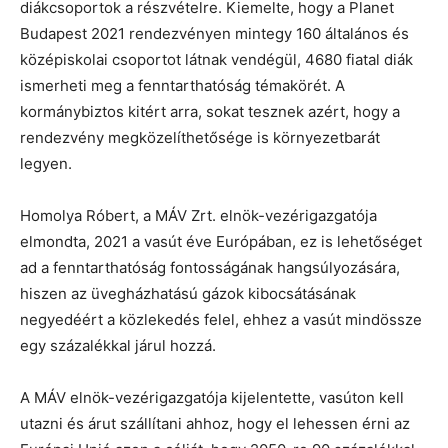
diákcsoportok a részvételre. Kiemelte, hogy a Planet
Budapest 2021 rendezvényen mintegy 160 általános és
középiskolai csoportot látnak vendégül, 4680 fiatal diák
ismerheti meg a fenntarthatóság témakörét. A
kormánybiztos kitért arra, sokat tesznek azért, hogy a
rendezvény megközelíthetősége is környezetbarát
legyen.
Homolya Róbert, a MÁV Zrt. elnök-vezérigazgatója
elmondta, 2021 a vasút éve Európában, ez is lehetőséget
ad a fenntarthatóság fontosságának hangsúlyozására,
hiszen az üvegházhatású gázok kibocsátásának
negyedéért a közlekedés felel, ehhez a vasút mindössze
egy százalékkal járul hozzá.
A MÁV elnök-vezérigazgatója kijelentette, vasúton kell
utazni és árut szállítani ahhoz, hogy el lehessen érni az