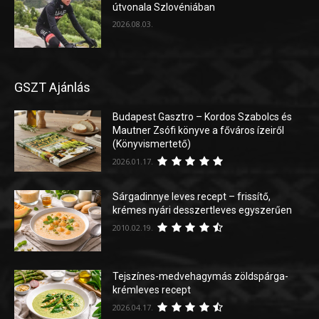
útvonala Szlovéniában
2026.08.03.
GSZT Ajánlás
Budapest Gasztro – Kordos Szabolcs és
Mautner Zsófi könyve a főváros ízeiről
(Könyvismertető)
2026.01.17.
Sárgadinnye leves recept – frissítő,
krémes nyári desszertleves egyszerűen
2010.02.19.
Tejszínes-medvehagymás zöldspárga-
krémleves recept
2026.04.17.