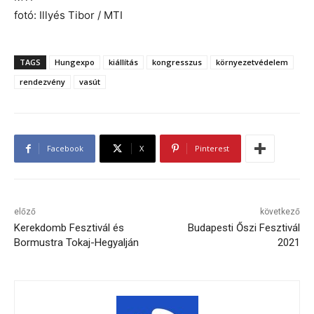
fotó: Illyés Tibor / MTI
TAGS
Hungexpo
kiállítás
kongresszus
környezetvédelem
rendezvény
vasút
Facebook
X
Pinterest
előző
következő
Kerekdomb Fesztivál és
Budapesti Őszi Fesztivál
Bormustra Tokaj-Hegyalján
2021