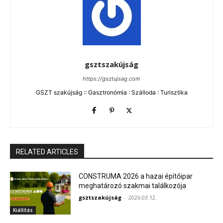
gsztszakújság
https://gsztujsag.com
GSZT szakújság :: Gasztronómia : Szálloda : Turisztika
RELATED ARTICLES
CONSTRUMA 2026 a hazai építőipar
meghatározó szakmai találkozója
gsztszakújság
-
2026.03.12.
Kiállítás