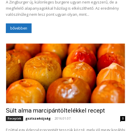
A Zingburger új, különleges burgere ugyan nem egyszerű, de a
megfelelő alapanyagokkal házilag is elkészíthető. Az eredmény
valószínűleg nem lesz pont ugyan olyan, mint...
bővebben
Sült alma marcipántöltelékkel recept
gsztszakújság
-
2016.01.07.
Receptek
0
Ezúttal egy édesség receptjét tesszük közzé, mely jól megy korábbi