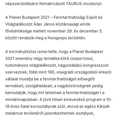
népszerűsítésére felmatricázott TAURUS mozdonyt.
A Planet Budapest 2021 – Fenntarthatósági Expót és
Világtalálkozót Áder János köztársasági elnök
fővédnöksége mellett november 29. és december 5.
között rendezik meg a Hungexpo területén.
A kormánybiztos ismertette, hogy a Planet Budapest
2021 esemény négy tematika köré csoportosul,
tudományos világtalálkozót, nagyszabású kongresszust
szerveznek, több mint 180, visegrádi országokból érkező
vállalat mutatja be a fenntarthatóságot elősegítő
termékeit, szolgáltatásait, a nagyközönségnek pedig
bemutatják, hogy mit tehetnek a fenntarthatóságért a
mindennapokban. A jövő hősei elnevezésű program a 10-
16 éves fiatal korosztálynak szól, ahová az egész Kárpát-
medence területéről jelentkezhetnek osztályok,