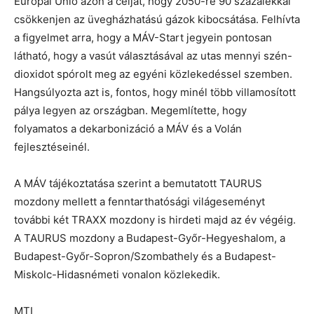
Európai Unió azon a célját, hogy 2050-re 90 százalékkal
csökkenjen az üvegházhatású gázok kibocsátása. Felhívta
a figyelmet arra, hogy a MÁV-Start jegyein pontosan
látható, hogy a vasút választásával az utas mennyi szén-
dioxidot spórolt meg az egyéni közlekedéssel szemben.
Hangsúlyozta azt is, fontos, hogy minél több villamosított
pálya legyen az országban. Megemlítette, hogy
folyamatos a dekarbonizáció a MÁV és a Volán
fejlesztéseinél.
A MÁV tájékoztatása szerint a bemutatott TAURUS
mozdony mellett a fenntarthatósági világeseményt
további két TRAXX mozdony is hirdeti majd az év végéig.
A TAURUS mozdony a Budapest-Győr-Hegyeshalom, a
Budapest-Győr-Sopron/Szombathely és a Budapest-
Miskolc-Hidasnémeti vonalon közlekedik.
MTI