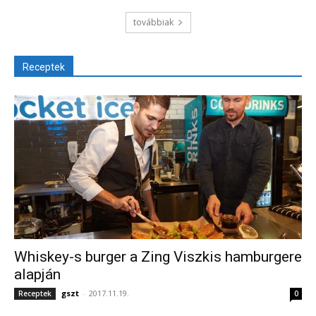
továbbiak
Receptek
Whiskey-s burger a Zing Viszkis hamburgere
alapján
gszt
-
2017.11.19.
Receptek
0