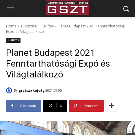
Home
Turisztika
Kiállítás
Planet Budapest 2021 Fenntarthatósági
Expó és Világtalálkozó
Kiállítás
Planet Budapest 2021
Fenntarthatósági Expó és
Világtalálkozó
By
gsztszakújság
2021.09.05.
Facebook
X
Pinterest