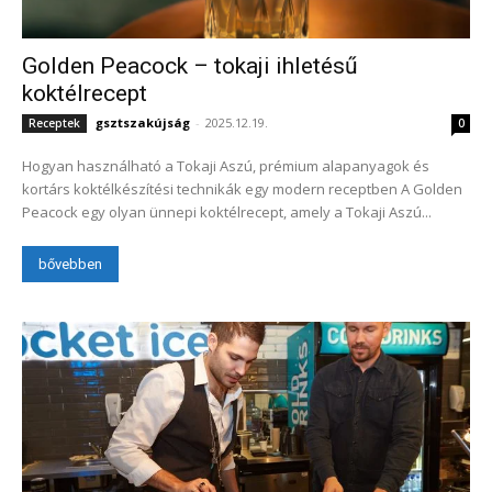
Golden Peacock – tokaji ihletésű
koktélrecept
gsztszakújság
-
2025.12.19.
Receptek
0
Hogyan használható a Tokaji Aszú, prémium alapanyagok és
kortárs koktélkészítési technikák egy modern receptben A Golden
Peacock egy olyan ünnepi koktélrecept, amely a Tokaji Aszú...
bővebben