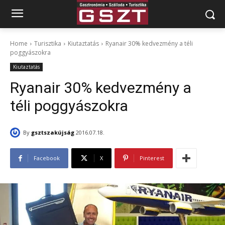
Home
Turisztika
Kiutaztatás
Ryanair 30% kedvezmény a téli
poggyászokra
Kiutaztatás
Ryanair 30% kedvezmény a
téli poggyászokra
By
gsztszakújság
2016.07.18.
Facebook
X
Pinterest