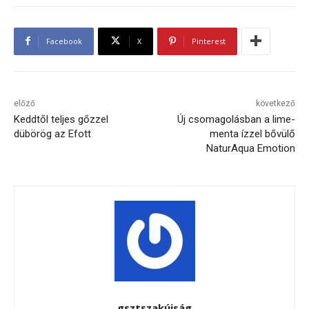
Facebook
X
Pinterest
előző
következő
Keddtől teljes gőzzel
Új csomagolásban a lime-
dübörög az Efott
menta ízzel bővülő
NaturAqua Emotion
gsztszakújság