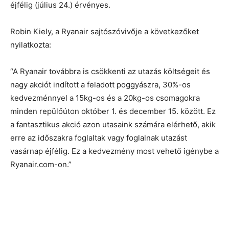
éjfélig (július 24.) érvényes.
Robin Kiely, a Ryanair sajtószóvivője a következőket
nyilatkozta:
“A Ryanair továbbra is csökkenti az utazás költségeit és
nagy akciót indított a feladott poggyászra, 30%-os
kedvezménnyel a 15kg-os és a 20kg-os csomagokra
minden repülőúton október 1. és december 15. között. Ez
a fantasztikus akció azon utasaink számára elérhető, akik
erre az időszakra foglaltak vagy foglalnak utazást
vasárnap éjfélig. Ez a kedvezmény most vehető igénybe a
Ryanair.com-on.”