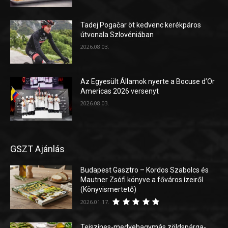
Tadej Pogačar öt kedvenc kerékpáros
útvonala Szlovéniában
2026.08.03.
Az Egyesült Államok nyerte a Bocuse d’Or
Americas 2026 versenyt
2026.08.03.
GSZT Ajánlás
Budapest Gasztro – Kordos Szabolcs és
Mautner Zsófi könyve a főváros ízeiről
(Könyvismertető)
2026.01.17.
Tejszínes-medvehagymás zöldspárga-