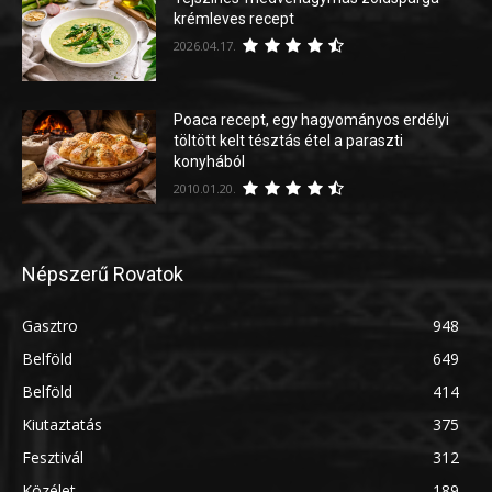
krémleves recept
2026.04.17.
Poaca recept, egy hagyományos erdélyi
töltött kelt tésztás étel a paraszti
konyhából
2010.01.20.
Népszerű Rovatok
Gasztro
948
Belföld
649
Belföld
414
Kiutaztatás
375
Fesztivál
312
Közélet
189