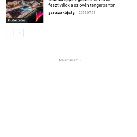
fesztiválok a szlovén tengerparton
gsztszakújság
-
2026.07.21.
Kiutaztatás
- Advertisment -