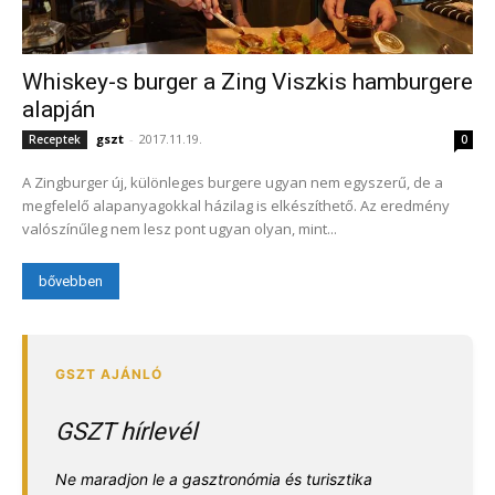
Whiskey-s burger a Zing Viszkis hamburgere
alapján
gszt
-
2017.11.19.
Receptek
0
A Zingburger új, különleges burgere ugyan nem egyszerű, de a
megfelelő alapanyagokkal házilag is elkészíthető. Az eredmény
valószínűleg nem lesz pont ugyan olyan, mint...
bővebben
GSZT hírlevél
Ne maradjon le a gasztronómia és turisztika