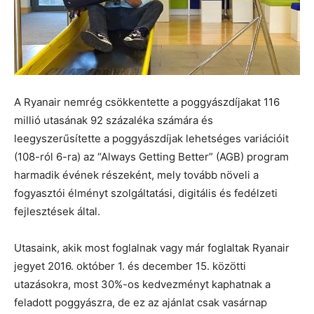
A Ryanair nemrég csökkentette a poggyászdíjakat 116
millió utasának 92 százaléka számára és
leegyszerűsítette a poggyászdíjak lehetséges variációit
(108-ról 6-ra) az “Always Getting Better” (AGB) program
harmadik évének részeként, mely tovább növeli a
fogyasztói élményt szolgáltatási, digitális és fedélzeti
fejlesztések által.
Utasaink, akik most foglalnak vagy már foglaltak Ryanair
jegyet 2016. október 1. és december 15. közötti
utazásokra, most 30%-os kedvezményt kaphatnak a
feladott poggyászra, de ez az ajánlat csak vasárnap