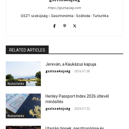
https://gsztujsag.com
GSZT szakújság :: Gasztronómia : Szálloda : Turisztika
RELATED ARTICLES
Jereván, a Kaukázus kapuja
gsztszakújság
-
2026.07.28.
Kiutaztatás
Henley Passport Index 2026 útlevél
minősítés
gsztszakújság
-
2026.07.22.
Kiutaztatás
Utazási tippek: gasztronómia és