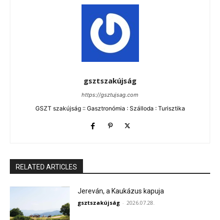
gsztszakújság
https://gsztujsag.com
GSZT szakújság :: Gasztronómia : Szálloda : Turisztika
RELATED ARTICLES
Jereván, a Kaukázus kapuja
gsztszakújság
-
2026.07.28.