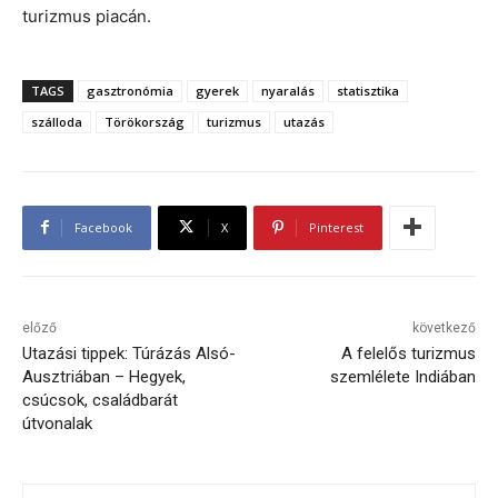
turizmus piacán.
TAGS
gasztronómia
gyerek
nyaralás
statisztika
szálloda
Törökország
turizmus
utazás
Facebook
X
Pinterest
előző
következő
Utazási tippek: Túrázás Alsó-
A felelős turizmus
Ausztriában – Hegyek,
szemlélete Indiában
csúcsok, családbarát
útvonalak