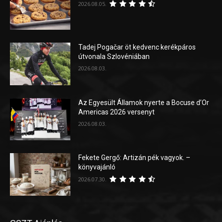
2026.08.05.
Tadej Pogačar öt kedvenc kerékpáros
útvonala Szlovéniában
2026.08.03.
Az Egyesült Államok nyerte a Bocuse d’Or
Americas 2026 versenyt
2026.08.03.
Fekete Gergő: Artizán pék vagyok. –
könyvajánló
2026.07.30.