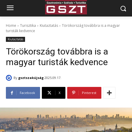
Home
Turisztika
Kiutaztatás
Törökország továbbra is a magyar
turisták kedvence
Kiutaztatás
Törökország továbbra is a
magyar turisták kedvence
By
gsztszakújság
2025.09.17.
Facebook
X
Pinterest