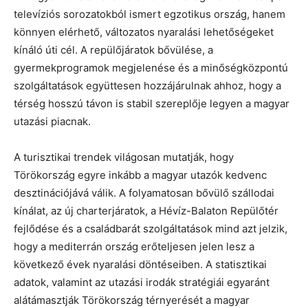
televíziós sorozatokból ismert egzotikus ország, hanem
könnyen elérhető, változatos nyaralási lehetőségeket
kínáló úti cél. A repülőjáratok bővülése, a
gyermekprogramok megjelenése és a minőségközpontú
szolgáltatások együttesen hozzájárulnak ahhoz, hogy a
térség hosszú távon is stabil szereplője legyen a magyar
utazási piacnak.
A turisztikai trendek világosan mutatják, hogy
Törökország egyre inkább a magyar utazók kedvenc
desztinációjává válik. A folyamatosan bővülő szállodai
kínálat, az új charterjáratok, a Hévíz-Balaton Repülőtér
fejlődése és a családbarát szolgáltatások mind azt jelzik,
hogy a mediterrán ország erőteljesen jelen lesz a
következő évek nyaralási döntéseiben. A statisztikai
adatok, valamint az utazási irodák stratégiái egyaránt
alátámasztják Törökország térnyerését a magyar