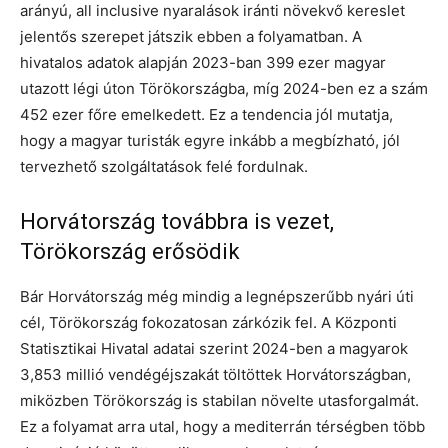
arányú, all inclusive nyaralások iránti növekvő kereslet
jelentős szerepet játszik ebben a folyamatban. A
hivatalos adatok alapján 2023-ban 399 ezer magyar
utazott légi úton Törökországba, míg 2024-ben ez a szám
452 ezer főre emelkedett. Ez a tendencia jól mutatja,
hogy a magyar turisták egyre inkább a megbízható, jól
tervezhető szolgáltatások felé fordulnak.
Horvátország továbbra is vezet,
Törökország erősödik
Bár Horvátország még mindig a legnépszerűbb nyári úti
cél, Törökország fokozatosan zárkózik fel. A Központi
Statisztikai Hivatal adatai szerint 2024-ben a magyarok
3,853 millió vendégéjszakát töltöttek Horvátországban,
miközben Törökország is stabilan növelte utasforgalmát.
Ez a folyamat arra utal, hogy a mediterrán térségben több