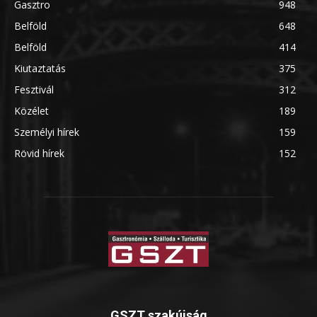
Gasztro
948
Belföld
648
Belföld
414
Kiutaztatás
375
Fesztivál
312
Közélet
189
Személyi hírek
159
Rövid hírek
152
GSZT szakújság