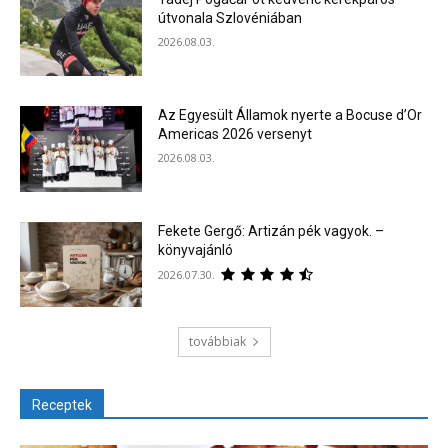
útvonala Szlovéniában
2026.08.03.
Az Egyesült Államok nyerte a Bocuse d’Or
Americas 2026 versenyt
2026.08.03.
Fekete Gergő: Artizán pék vagyok. –
könyvajánló
2026.07.30.
továbbiak
Receptek