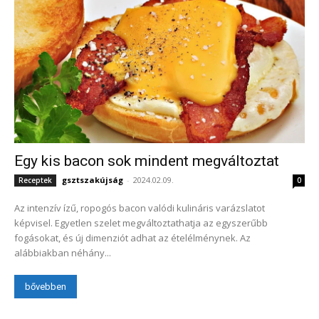
Egy kis bacon sok mindent megváltoztat
gsztszakújság
-
2024.02.09.
Receptek
0
Az intenzív ízű, ropogós bacon valódi kulináris varázslatot
képvisel. Egyetlen szelet megváltoztathatja az egyszerűbb
fogásokat, és új dimenziót adhat az ételélménynek. Az
alábbiakban néhány...
bővebben