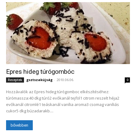
Epres hideg túrógombóc
gsztszakújság
-
2010.06.06.
Receptek
0
Hozzávalók az Epres hideg túrógomboc elkészítéséhez:
túrómassza:40 dkg túró2 evőkanál tejföl1 citrom reszelt héja2
evőkanál citromlé1 teáskanál vanília aroma3 csomag vaníliás
cukor5 dkg búzadarakb....
bővebben