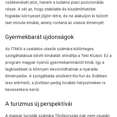
csökkenését jelzi, hanem a tudatos piaci pozicionálás
része. A cél az, hogy stabilabb és kiszámíthatóbb
foglalási környezet jöjjön létre, és ne alakuljon ki túlzott
last minute kínálat, amely rontaná az utasok élményét.
Gyermekbarát újdonságok
Az ITAKA a családos utazók számára különleges
szolgáltatással bővíti kínálatát: elindítja a Teki Klubot. Ez a
program magyar nyelvű gyermekanimációt kínál, így a
legkisebbek is könnyen bevonódhatnak a nyaralás
élményeibe. A szolgáltatás elsőként Korfun és Sidében
lesz elérhető, a jövőben pedig további helyszíneken is
bevezetésre kerül.
A turizmus új perspektívái
A magyar turisták számára Törökország már nem csupán