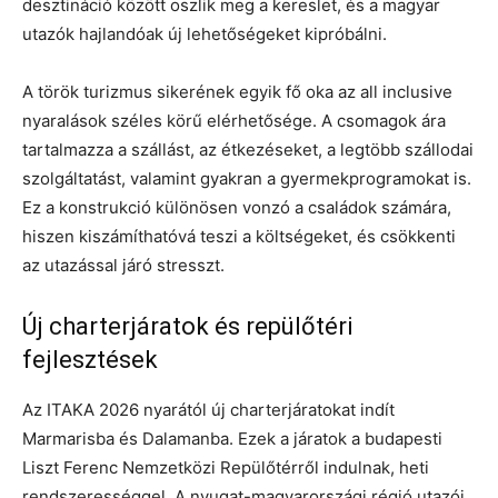
desztináció között oszlik meg a kereslet, és a magyar
utazók hajlandóak új lehetőségeket kipróbálni.
A török turizmus sikerének egyik fő oka az all inclusive
nyaralások széles körű elérhetősége. A csomagok ára
tartalmazza a szállást, az étkezéseket, a legtöbb szállodai
szolgáltatást, valamint gyakran a gyermekprogramokat is.
Ez a konstrukció különösen vonzó a családok számára,
hiszen kiszámíthatóvá teszi a költségeket, és csökkenti
az utazással járó stresszt.
Új charterjáratok és repülőtéri
fejlesztések
Az ITAKA 2026 nyarától új charterjáratokat indít
Marmarisba és Dalamanba. Ezek a járatok a budapesti
Liszt Ferenc Nemzetközi Repülőtérről indulnak, heti
rendszerességgel. A nyugat-magyarországi régió utazói