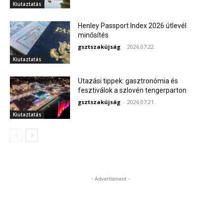
Kiutaztatás
Henley Passport Index 2026 útlevél
minősítés
gsztszakújság
-
2026.07.22.
Kiutaztatás
Utazási tippek: gasztronómia és
fesztiválok a szlovén tengerparton
gsztszakújság
-
2026.07.21.
Kiutaztatás
- Advertisment -