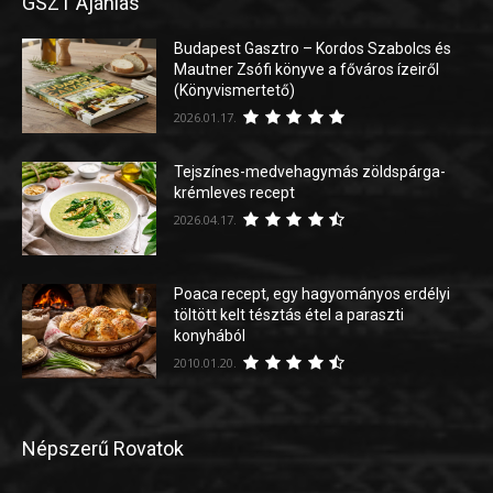
GSZT Ajánlás
Budapest Gasztro – Kordos Szabolcs és
Mautner Zsófi könyve a főváros ízeiről
(Könyvismertető)
2026.01.17.
Tejszínes-medvehagymás zöldspárga-
krémleves recept
2026.04.17.
Poaca recept, egy hagyományos erdélyi
töltött kelt tésztás étel a paraszti
konyhából
2010.01.20.
Népszerű Rovatok