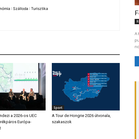
ómia : Szálloda : Turisztika
F
R
A 
pu
no
Sport
endezi a 2026-os UEC
A Tour de Hongrie 2026 útvonala,
erékpáros Európa-
szakaszok
t