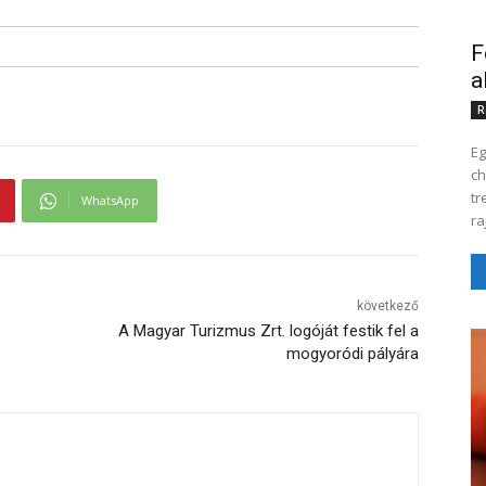
F
a
R
Eg
cho
tr
WhatsApp
ra
következő
A Magyar Turizmus Zrt. logóját festik fel a
mogyoródi pályára