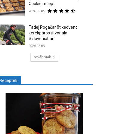
Cookie recept
2026.08.05.
Tadej Pogačar öt kedvenc
kerékpáros útvonala
Szlovéniában
2026.08.03.
továbbiak
Receptek