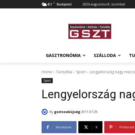
C
2026 augusztus 8, szombat
6.1
Budapest
GASZTRONÓMIA
SZÁLLODA
TU
Home
Turisztika
Sport
Lengyelország nagy mecc
Sport
Lengyelország na
By
gsztszakújság
2011.07.29.
Facebook
X
Pinterest