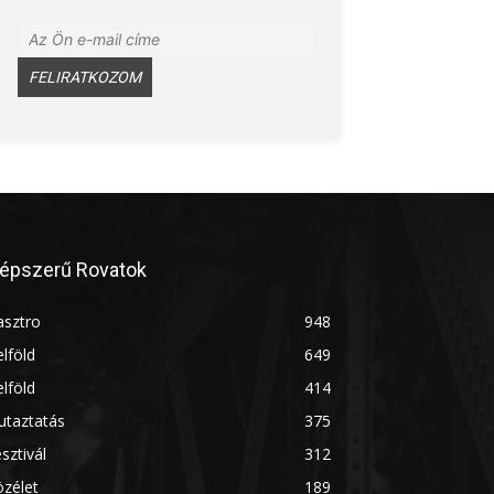
épszerű Rovatok
asztro
948
lföld
649
lföld
414
utaztatás
375
sztivál
312
zélet
189