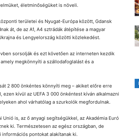
elmüket, életminőségüket is növeli.
özponti területei és Nyugat-Európa között, Gdansk
nak át, de az A1, A4 sztrádák átépítése a magyar
z Ukrajna és Lengyelország közötti közlekedést.
vben sorsolják és ezt követően az interneten kezdik
t, amely megkönnyíti a szállodafoglalást és a
sát 2 800 önkéntes könnyíti meg – akiket előre erre
, ezen kívül az UEFA 3 000 önkéntest kíván alkalmazni
helyeken ahol várhatólag a szurkolók megfordulnak.
 Unió is, az ő anyagi segítségükkel, az Akadémia Euró
znek ki. Természetesen az egész országban, de
 információs pontokat alakítanak ki.