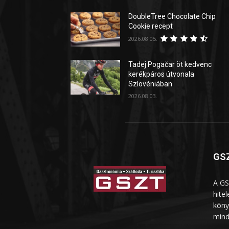
DoubleTree Chocolate Chip
Cookie recept
2026.08.05.
Tadej Pogačar öt kedvenc
kerékpáros útvonala
Szlovéniában
2026.08.03.
GSZ
A GS
hite
köny
mind