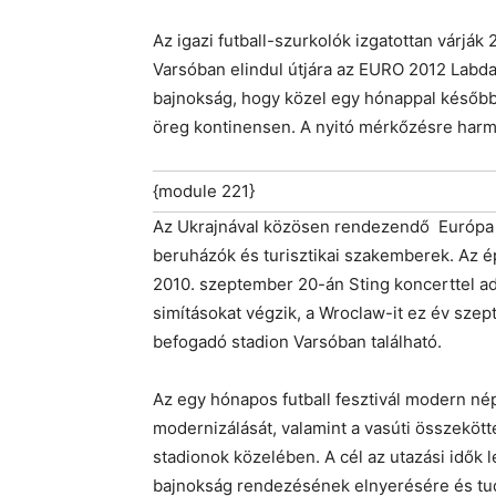
Az igazi futball-szurkolók izgatottan várják 
Varsóban elindul útjára az EURO 2012 Labd
bajnokság, hogy közel egy hónappal később 
öreg kontinensen. A nyitó mérkőzésre harmi
{module 221}
Az Ukrajnával közösen rendezendő Európa 
beruházók és turisztikai szakemberek. Az ép
2010. szeptember 20-án Sting koncerttel a
simításokat végzik, a Wroclaw-it ez év szep
befogadó stadion Varsóban található.
Az egy hónapos futball fesztivál modern né
modernizálását, valamint a vasúti összekötte
stadionok közelében. A cél az utazási idők 
bajnokság rendezésének elnyerésére és tud