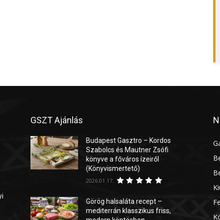
GSZT Ajánlás
N
Budapest Gasztro – Kordos
G
Szabolcs és Mautner Zsófi
Be
könyve a főváros ízeiről
(Könyvismertető)
Be
2026.01.17.
Ki
yi
Görög halsaláta recept –
Fe
mediterrán klasszikus friss,
Kö
modern köntösben