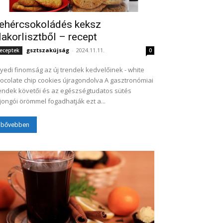
ehércsokoládés keksz
lakorlisztből – recept
gsztszakújság
-
2024.11.11.
eceptek
0
yedi finomság az új trendek kedvelőinek - white
colate chip cookies újragondolva A gasztronómiai
endek követői és az egészségtudatos sütés
jongói örömmel fogadhatják ezt a...
bővebben