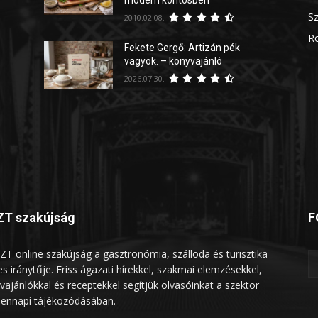
Sz
2010.02.08.
Rö
Fekete Gergő: Artizán pék
vagyok. – könyvajánló
2026.07.30.
T szakújság
F
ZT online szakújság a gasztronómia, szálloda és turisztika
les iránytűje. Friss ágazati hírekkel, szakmai elemzésekkel,
vajánlókkal és receptekkel segítjük olvasóinkat a szektor
ennapi tájékozódásában.