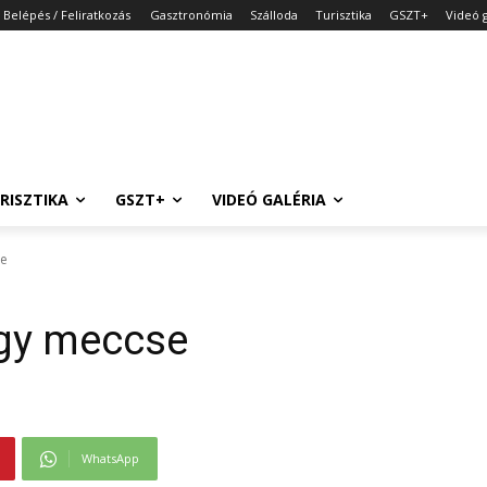
Belépés / Feliratkozás
Gasztronómia
Szálloda
Turisztika
GSZT+
Videó g
RISZTIKA
GSZT+
VIDEÓ GALÉRIA
se
gy meccse
WhatsApp