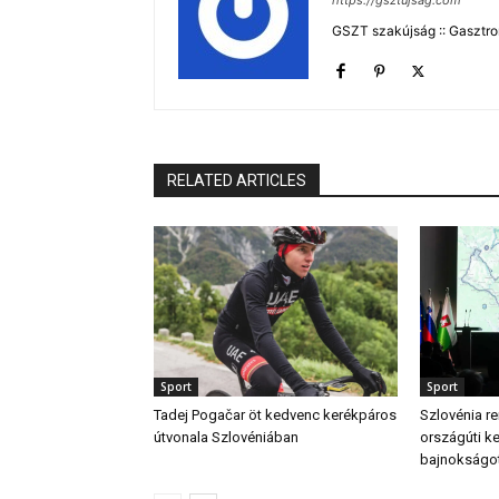
https://gsztujsag.com
GSZT szakújság :: Gasztron
RELATED ARTICLES
Sport
Sport
Tadej Pogačar öt kedvenc kerékpáros
Szlovénia r
útvonala Szlovéniában
országúti k
bajnokságo