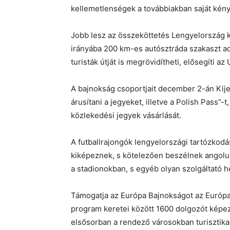
kellemetlenségek a továbbiakban saját kény
Jobb lesz az összeköttetés Lengyelország k
irányába 200 km-es autósztráda szakaszt ad
turisták útját is megrövidítheti, elősegíti a
A bajnokság csoportjait december 2-án Kije
árusítani a jegyeket, illetve a Polish Pass”-
közlekedési jegyek vásárlását.
A futballrajongók lengyelországi tartózkodá
kiképeznek, s kötelezően beszélnek angolul
a stadionokban, s egyéb olyan szolgáltató 
Támogatja az Európa Bajnokságot az Európai
program keretei között 1600 dolgozót képe
elsősorban a rendező városokban turisztikai