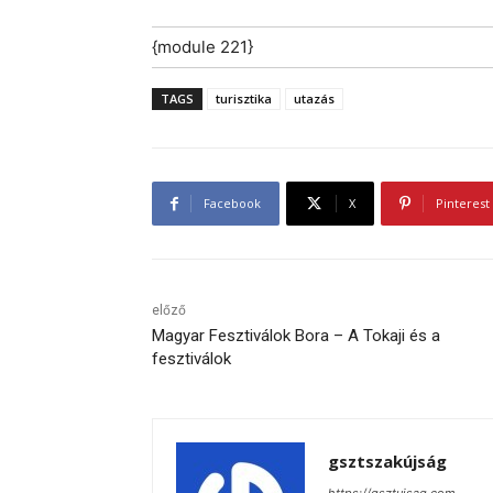
{module 221}
TAGS
turisztika
utazás
Facebook
X
Pinterest
előző
Magyar Fesztiválok Bora – A Tokaji és a
fesztiválok
gsztszakújság