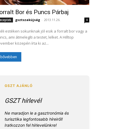
orralt Bor és Puncs Párbaj
gsztszakújság
-
2013.11.26.
eceptek
0
téli estéken sokunknak jól esik a forralt bor vagy a
ncs, ami átmelegíti a testet, lelket. A Hilltop
vember közepén írta ki az...
bővebben
GSZT hírlevél
Ne maradjon le a gasztronómia és
turisztika legfontosabb híreiről!
Iratkozzon fel hírlevelünkre!