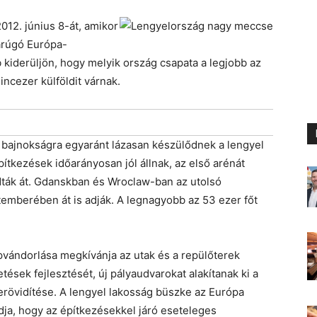
2012. június 8-át, amikor
arúgó Európa-
kiderüljön, hogy melyik ország csapata a legjobb az
ncezer külföldit várnak.
bajnokságra egyaránt lázasan készülődnek a lengyel
ítkezések időarányosan jól állnak, az első arénát
dták át. Gdanskban és Wroclaw-ban az utolsó
temberében át is adják. A legnagyobb az 53 ezer főt
pvándorlása megkívánja az utak és a repülőterek
tések fejlesztését, új pályaudvarokat alakítanak ki a
lerövidítése. A lengyel lakosság büszke az Európa
ja, hogy az építkezésekkel járó eseteleges