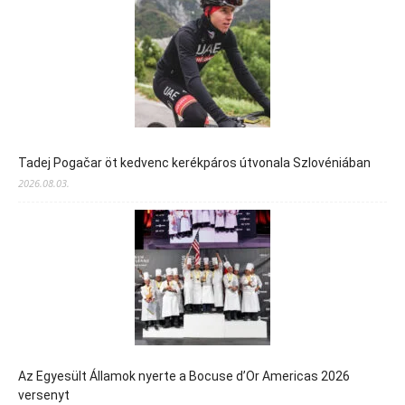
Tadej Pogačar öt kedvenc kerékpáros útvonala Szlovéniában
2026.08.03.
Az Egyesült Államok nyerte a Bocuse d’Or Americas 2026
versenyt