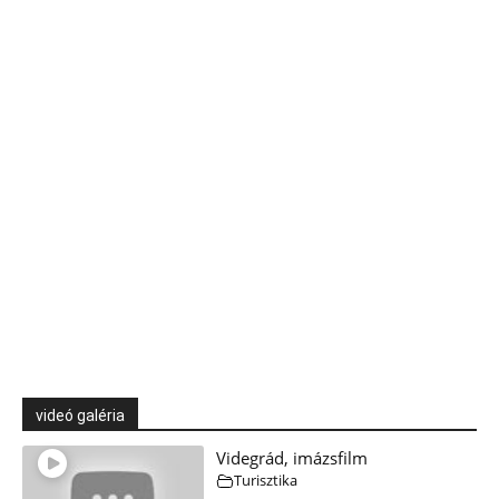
videó galéria
Videgrád, imázsfilm
Turisztika