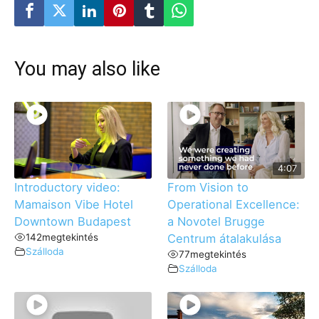
You may also like
4:07
Introductory video:
From Vision to
Mamaison Vibe Hotel
Operational Excellence:
Downtown Budapest
a Novotel Brugge
142
megtekintés
Centrum átalakulása
Szálloda
77
megtekintés
Szálloda