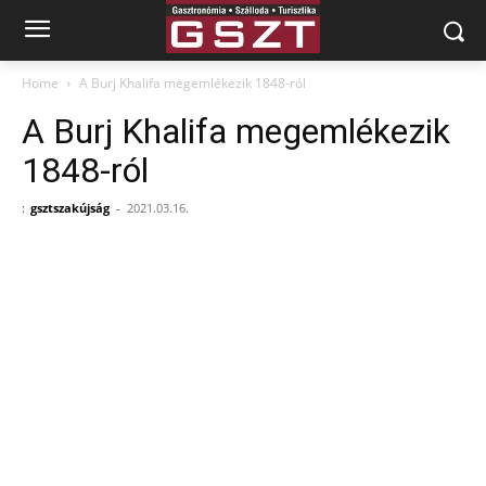
Home
A Burj Khalifa megemlékezik 1848-ról
A Burj Khalifa megemlékezik
1848-ról
:
gsztszakújság
-
2021.03.16.