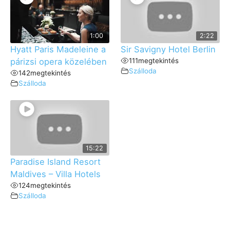
1:00
2:22
Hyatt Paris Madeleine a
Sir Savigny Hotel Berlin
párizsi opera közelében
111
megtekintés
Szálloda
142
megtekintés
Szálloda
15:22
Paradise Island Resort
Maldives – Villa Hotels
124
megtekintés
Szálloda