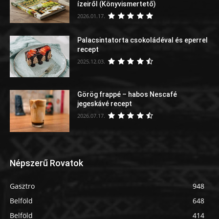
ízeiről (Könyvismertető)
2026.01.17.
Palacsintatorta csokoládéval és eperrel
recept
2025.12.03.
Görög frappé – habos Nescafé
jegeskávé recept
2026.07.17.
Népszerű Rovatok
Gasztro
948
Belföld
648
Belföld
414