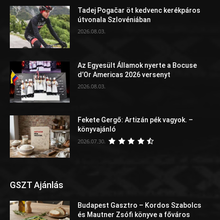
Tadej Pogačar öt kedvenc kerékpáros
útvonala Szlovéniában
2026.08.03.
Az Egyesült Államok nyerte a Bocuse
d’Or Americas 2026 versenyt
2026.08.03.
Fekete Gergő: Artizán pék vagyok. –
könyvajánló
2026.07.30.
GSZT Ajánlás
Budapest Gasztro – Kordos Szabolcs
és Mautner Zsófi könyve a főváros