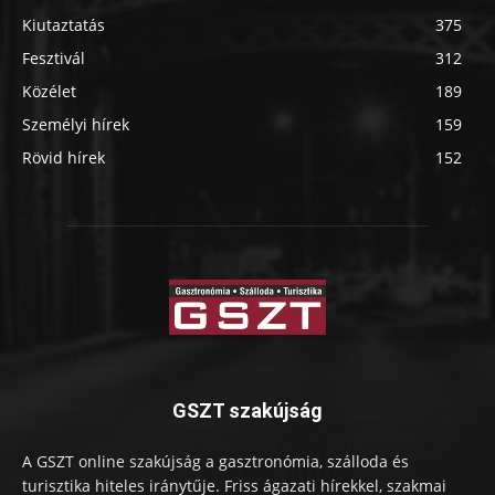
Kiutaztatás
375
Fesztivál
312
Közélet
189
Személyi hírek
159
Rövid hírek
152
GSZT szakújság
A GSZT online szakújság a gasztronómia, szálloda és
turisztika hiteles iránytűje. Friss ágazati hírekkel, szakmai