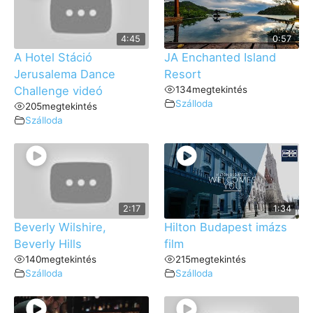
4:45
0:57
A Hotel Stáció
JA Enchanted Island
Jerusalema Dance
Resort
Challenge videó
134
megtekintés
Szálloda
205
megtekintés
Szálloda
2:17
1:34
Beverly Wilshire,
Hilton Budapest imázs
Beverly Hills
film
140
megtekintés
215
megtekintés
Szálloda
Szálloda