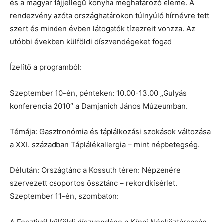
és a magyar tájjellegű konyha meghatározó eleme. A
rendezvény azóta országhatárokon túlnyúló hírnévre tett
szert és minden évben látogatók tízezreit vonzza. Az
utóbbi években külföldi díszvendégeket fogad
Ízelítő a programból:
Szeptember 10-én, pénteken: 10.00-13.00 „Gulyás
konferencia 2010″ a Damjanich János Múzeumban.
Témája: Gasztronómia és táplálkozási szokások változása
a XXI. században Táplálékallergia – mint népbetegség.
Délután: Országtánc a Kossuth téren: Népzenére
szervezett csoportos össztánc – rekordkísérlet.
Szeptember 11-én, szombaton:
A Fesztivál külföldi díszvendége a Kínai Népköztársaság.