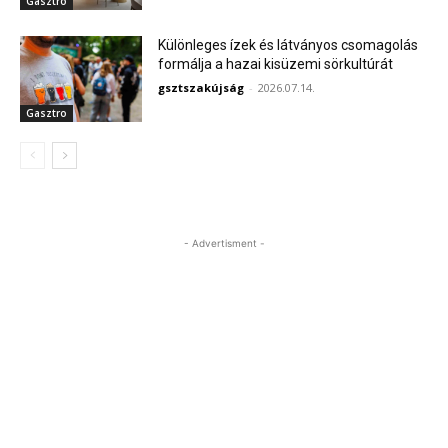
Gasztro
Különleges ízek és látványos csomagolás
formálja a hazai kisüzemi sörkultúrát
gsztszakújság
-
2026.07.14.
Gasztro
- Advertisment -