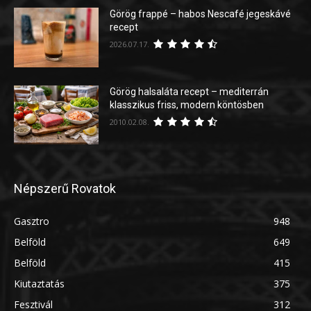
Görög frappé – habos Nescafé jegeskávé
recept
2026.07.17.
Görög halsaláta recept – mediterrán
klasszikus friss, modern köntösben
2010.02.08.
Népszerű Rovatok
Gasztro
948
Belföld
649
Belföld
415
Kiutaztatás
375
Fesztivál
312