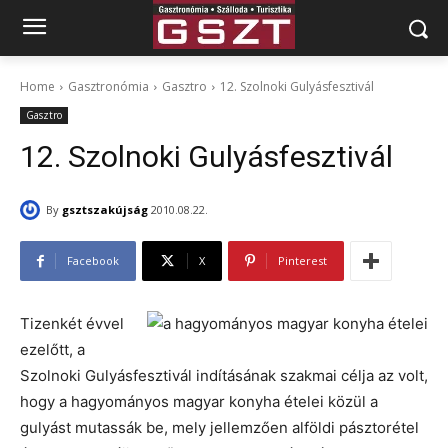
Home
Gasztronómia
Gasztro
12. Szolnoki Gulyásfesztivál
Gasztro
12. Szolnoki Gulyásfesztivál
By
gsztszakújság
2010.08.22.
Facebook
X
Pinterest
Tizenkét évvel
ezelőtt, a
Szolnoki Gulyásfesztivál indításának szakmai célja az volt,
hogy a hagyományos magyar konyha ételei közül a
gulyást mutassák be, mely jellemzően alföldi pásztorétel