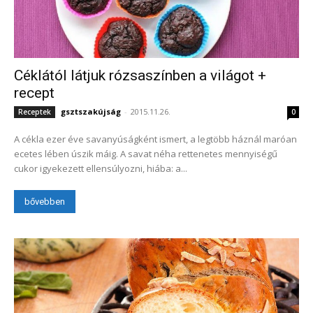
Céklától látjuk rózsaszínben a világot +
recept
gsztszakújság
-
2015.11.26.
Receptek
0
A cékla ezer éve savanyúságként ismert, a legtöbb háznál maróan
ecetes lében úszik máig. A savat néha rettenetes mennyiségű
cukor igyekezett ellensúlyozni, hiába: a...
bővebben