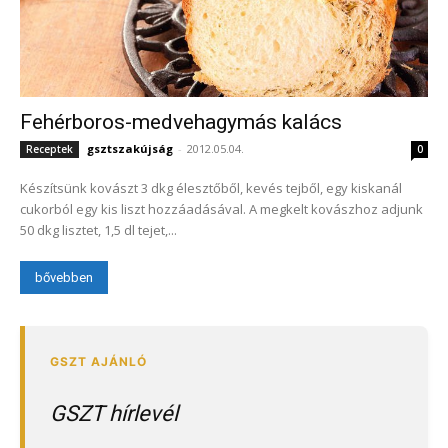
Fehérboros-medvehagymás kalács
gsztszakújság
-
2012.05.04.
Receptek
0
Készítsünk kovászt 3 dkg élesztőből, kevés tejből, egy kiskanál
cukorból egy kis liszt hozzáadásával. A megkelt kovászhoz adjunk
50 dkg lisztet, 1,5 dl tejet,...
bővebben
GSZT hírlevél