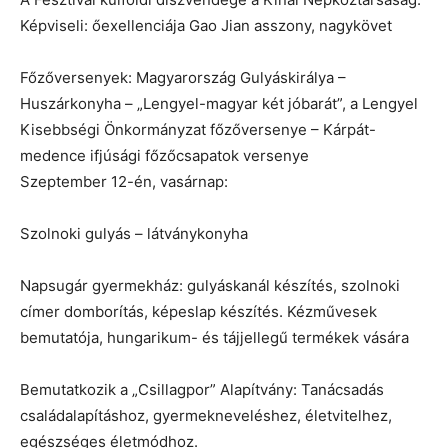
Képviseli: őexellenciája Gao Jian asszony, nagykövet
Főzőversenyek: Magyarország Gulyáskirálya –
Huszárkonyha – „Lengyel-magyar két jóbarát”, a Lengyel
Kisebbségi Önkormányzat főzőversenye – Kárpát-
medence ifjúsági főzőcsapatok versenye
Szeptember 12-én, vasárnap:
Szolnoki gulyás – látványkonyha
Napsugár gyermekház: gulyáskanál készítés, szolnoki
címer domborítás, képeslap készítés. Kézművesek
bemutatója, hungarikum- és tájjellegű termékek vására
Bemutatkozik a „Csillagpor” Alapítvány: Tanácsadás
családalapításhoz, gyermekneveléshez, életvitelhez,
egészséges életmódhoz.