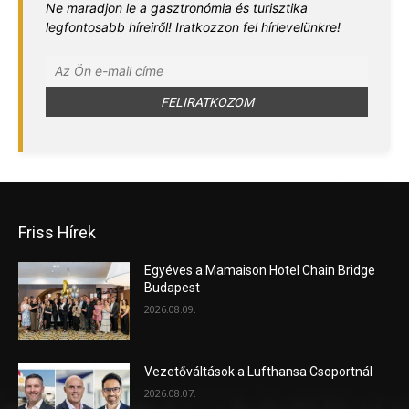
Ne maradjon le a gasztronómia és turisztika
legfontosabb híreiről! Iratkozzon fel hírlevelünkre!
Friss Hírek
Egyéves a Mamaison Hotel Chain Bridge
Budapest
2026.08.09.
Vezetőváltások a Lufthansa Csoportnál
2026.08.07.