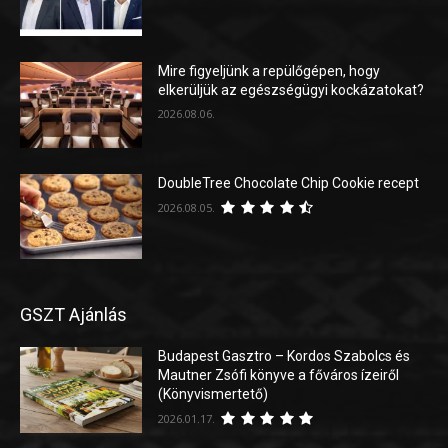
Mire figyeljünk a repülőgépen, hogy
elkerüljük az egészségügyi kockázatokat?
2026.08.06.
DoubleTree Chocolate Chip Cookie recept
2026.08.05.
GSZT Ajánlás
Budapest Gasztro – Kordos Szabolcs és
Mautner Zsófi könyve a főváros ízeiről
(Könyvismertető)
2026.01.17.