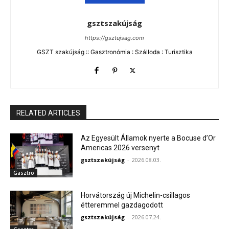
gsztszakújság
https://gsztujsag.com
GSZT szakújság :: Gasztronómia : Szálloda : Turisztika
RELATED ARTICLES
Az Egyesült Államok nyerte a Bocuse d’Or
Americas 2026 versenyt
gsztszakújság
-
2026.08.03.
Gasztro
Horvátország új Michelin-csillagos
étteremmel gazdagodott
gsztszakújság
-
2026.07.24.