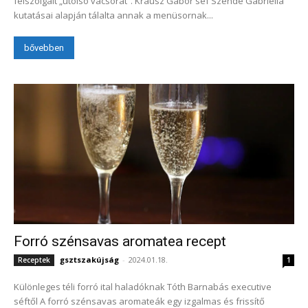
felszolgált „utolsó vacsorát”. Krausz Gábor séf Szende Gabriella
kutatásai alapján tálalta annak a menüsornak...
bővebben
Forró szénsavas aromatea recept
gsztszakújság
-
2024.01.18.
Receptek
1
Különleges téli forró ital haladóknak Tóth Barnabás executive
séftől A forró szénsavas aromateák egy izgalmas és frissítő