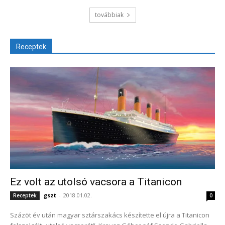
továbbiak
Receptek
Ez volt az utolsó vacsora a Titanicon
gszt
-
2018.01.02.
Receptek
0
Százöt év után magyar sztárszakács készítette el újra a Titanicon