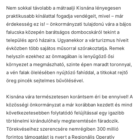
Nem sokkal távolabb a mátraalji Kisnána lényegesen
praktikusabb kínálattal fogadja vendégeit, mivel – már
érdekesség ez is! – önkormányzati tulajdonú vára a bájos
falucska közepén barátságos dombocskáról tekint a
település apró házaira. Ugyanekkor a várturizmus híveit
évközben több sajátos műsorral szórakoztatja. Remek
helyszín ezekhez az önmagában is lenyűgöző ősi
környezet a megmászható, szinte épen maradt toronnyal,
a vén falak ölelésében nyújtózó fahíddal, a titkokat rejtő
öreg pincék sejtelmes bűvölésével.
Kisnána vára természetesen korántsem éri be ennyivel! A
közösségi önkormányzat a már korábban kezdett és mind
következetesebben folytatódó felújítással egy igazibb
történelmi kirándulóhely megteremtésén fáradozik.
Törekvéseihez szerencsére nemrégiben 300 millió
forintos támogatást is nyert a Regionális Operatív