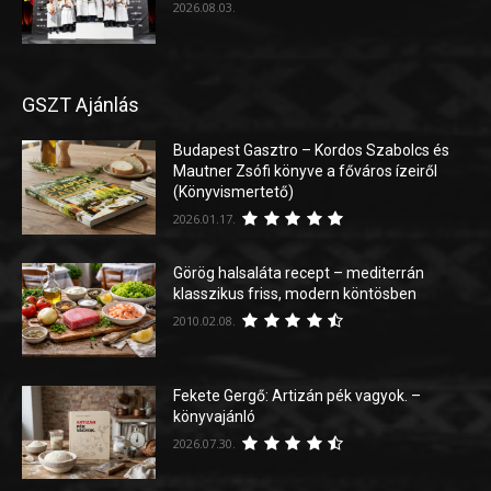
2026.08.03.
GSZT Ajánlás
Budapest Gasztro – Kordos Szabolcs és
Mautner Zsófi könyve a főváros ízeiről
(Könyvismertető)
2026.01.17.
Görög halsaláta recept – mediterrán
klasszikus friss, modern köntösben
2010.02.08.
Fekete Gergő: Artizán pék vagyok. –
könyvajánló
2026.07.30.