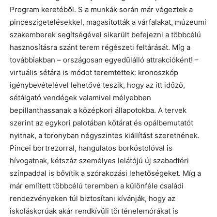
Program keretéből. S a munkák során már végeztek a
pinceszigetelésekkel, magasították a várfalakat, múzeumi
szakemberek segítségével sikerült befejezni a többcélú
hasznosításra szánt terem régészeti feltárását. Míg a
továbbiakban – országosan egyedülálló attrakcióként! –
virtuális sétára is módot teremtettek: kronoszkóp
igénybevételével lehetővé teszik, hogy az itt időző,
sétálgató vendégek valamivel mélyebben
bepillanthassanak a középkori állapotokba. A tervek
szerint az egykori palotában kőtárat és opálbemutatót
nyitnak, a toronyban négyszintes kiállítást szeretnének.
Pincei bortrezorral, hangulatos borkóstolóval is
hívogatnak, kétszáz személyes lelátójú új szabadtéri
színpaddal is bővítik a szórakozási lehetőségeket. Míg a
már említett többcélú teremben a különféle családi
rendezvényeken túl biztosítani kívánják, hogy az
iskoláskorúak akár rendkívüli történelemórákat is