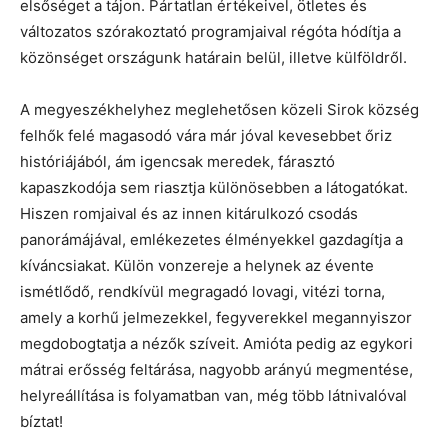
elsőséget a tájon. Pártatlan értékeivel, ötletes és
változatos szórakoztató programjaival régóta hódítja a
közönséget országunk határain belül, illetve külföldről.
A megyeszékhelyhez meglehetősen közeli Sirok község
felhők felé magasodó vára már jóval kevesebbet őriz
históriájából, ám igencsak meredek, fárasztó
kapaszkodója sem riasztja különösebben a látogatókat.
Hiszen romjaival és az innen kitárulkozó csodás
panorámájával, emlékezetes élményekkel gazdagítja a
kíváncsiakat. Külön vonzereje a helynek az évente
ismétlődő, rendkívül megragadó lovagi, vitézi torna,
amely a korhű jelmezekkel, fegyverekkel megannyiszor
megdobogtatja a nézők szíveit. Amióta pedig az egykori
mátrai erősség feltárása, nagyobb arányú megmentése,
helyreállítása is folyamatban van, még több látnivalóval
bíztat!