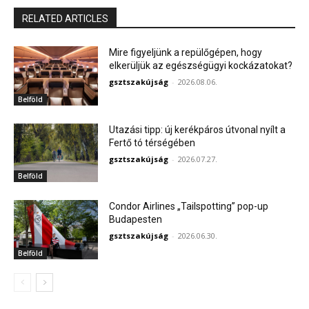
RELATED ARTICLES
Mire figyeljünk a repülőgépen, hogy
elkerüljük az egészségügyi kockázatokat?
gsztszakújság
-
2026.08.06.
Belföld
Utazási tipp: új kerékpáros útvonal nyílt a
Fertő tó térségében
gsztszakújság
-
2026.07.27.
Belföld
Condor Airlines „Tailspotting” pop-up
Budapesten
gsztszakújság
-
2026.06.30.
Belföld