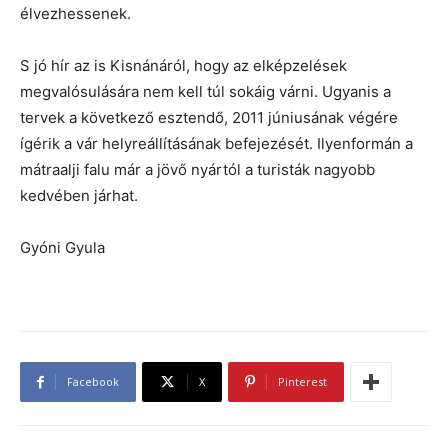
élvezhessenek.
S jó hír az is Kisnánáról, hogy az elképzelések
megvalósulására nem kell túl sokáig várni. Ugyanis a
tervek a következő esztendő, 2011 júniusának végére
ígérik a vár helyreállításának befejezését. Ilyenformán a
mátraalji falu már a jövő nyártól a turisták nagyobb
kedvében járhat.
Gyóni Gyula
Facebook
X
Pinterest