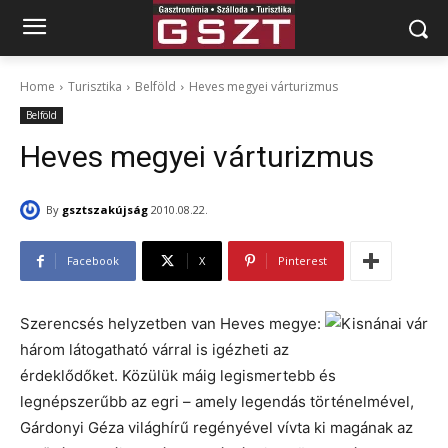
Home
Turisztika
Belföld
Heves megyei várturizmus
Belföld
Heves megyei várturizmus
By
gsztszakújság
2010.08.22.
Facebook
X
Pinterest
Szerencsés helyzetben van Heves megye:
három látogatható várral is igézheti az
érdeklődőket. Közülük máig legismertebb és
legnépszerűbb az egri – amely legendás történelmével,
Gárdonyi Géza világhírű regényével vívta ki magának az