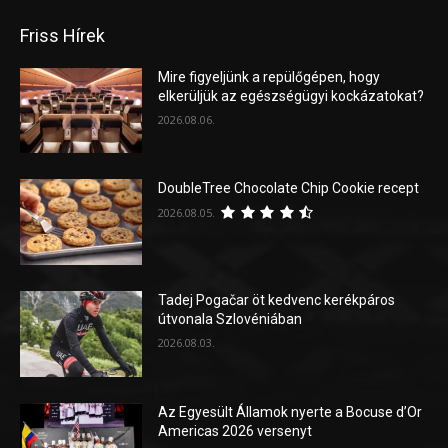
Friss Hírek
Mire figyeljünk a repülőgépen, hogy
elkerüljük az egészségügyi kockázatokat?
2026.08.06.
DoubleTree Chocolate Chip Cookie recept
2026.08.05.
Tadej Pogačar öt kedvenc kerékpáros
útvonala Szlovéniában
2026.08.03.
Az Egyesült Államok nyerte a Bocuse d’Or
Americas 2026 versenyt