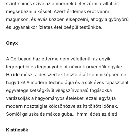
szinte nincs szíve az embernek beleszúrni a villát és
megsebezni a késsel. Azért érdemes erőt venni
magunkon, és evés közben elképzelni, ahogy a gyönyörű
és ugyanakkor ízletes étel beépül testünkbe.
Onyx
A Gerbeaud ház étterme nem véletlenül az egyik
legrégebbi és legnagyobb hírnévnek örvendők egyike.
Ha ide mész, a desszertek tesztelését semmiképpen ne
hagyd ki! A modern technológia és a sok éves tapasztalat
egyvelege kétségkívűl világszínvonalú fogásokká
varázsolják a hagyományos ételeket, ezzel egyfajta
modern nosztalgiát kölcsönözve az itt töltött időnek.
Somlói galuska és mákos guba… hmm, édes az élet!
Kistücsök