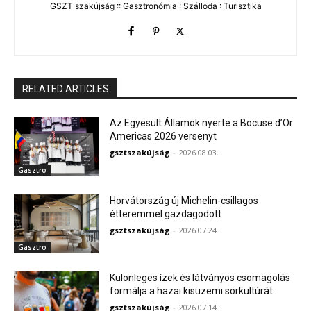
GSZT szakújság :: Gasztronómia : Szálloda : Turisztika
RELATED ARTICLES
Az Egyesült Államok nyerte a Bocuse d’Or
Americas 2026 versenyt
gsztszakújság
-
2026.08.03.
Gasztro
Horvátország új Michelin-csillagos
étteremmel gazdagodott
gsztszakújság
-
2026.07.24.
Gasztro
Különleges ízek és látványos csomagolás
formálja a hazai kisüzemi sörkultúrát
gsztszakújság
-
2026.07.14.