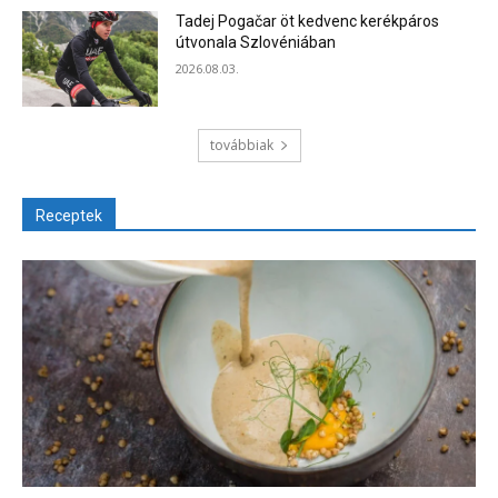
Tadej Pogačar öt kedvenc kerékpáros
útvonala Szlovéniában
2026.08.03.
továbbiak
Receptek