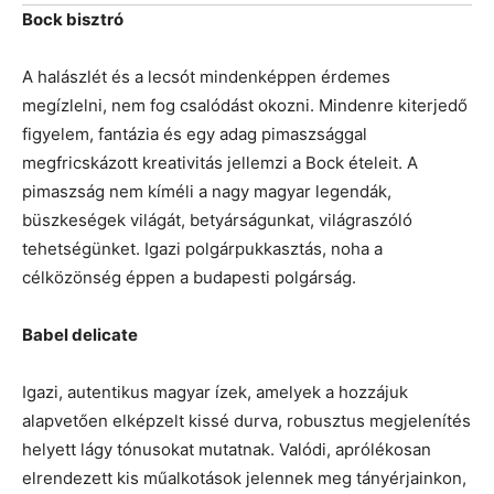
Bock bisztró
A halászlét és a lecsót mindenképpen érdemes
megízlelni, nem fog csalódást okozni. Mindenre kiterjedő
figyelem, fantázia és egy adag pimaszsággal
megfricskázott kreativitás jellemzi a Bock ételeit. A
pimaszság nem kíméli a nagy magyar legendák,
büszkeségek világát, betyárságunkat, világraszóló
tehetségünket. Igazi polgárpukkasztás, noha a
célközönség éppen a budapesti polgárság.
Babel delicate
Igazi, autentikus magyar ízek, amelyek a hozzájuk
alapvetően elképzelt kissé durva, robusztus megjelenítés
helyett lágy tónusokat mutatnak. Valódi, aprólékosan
elrendezett kis műalkotások jelennek meg tányérjainkon,