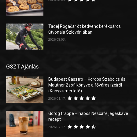
Tadej Pogačar öt kedvenc kerékpáros
útvonala Szlovéniában
2026.08.03.
GSZT Ajánlás
Budapest Gasztro – Kordos Szabolcs és
Mautner Zsófi könyve a főváros ízeiről
(Könyvismertető)
2026.01.17.
Görög frappé – habos Nescafé jegeskávé
recept
2026.07.17.