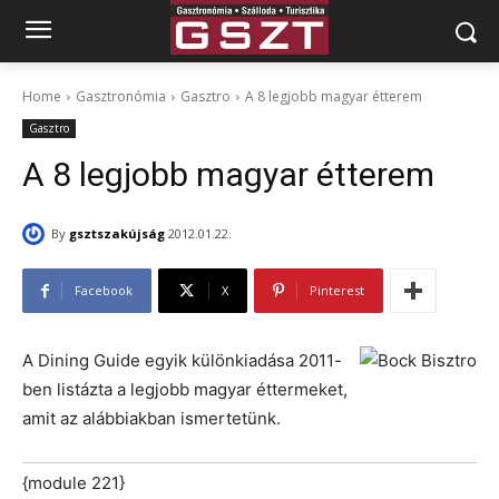
Home
Gasztronómia
Gasztro
A 8 legjobb magyar étterem
Gasztro
A 8 legjobb magyar étterem
By
gsztszakújság
2012.01.22.
Facebook
X
Pinterest
A Dining Guide egyik különkiadása 2011-
ben listázta a legjobb magyar éttermeket,
amit az alábbiakban ismertetünk.
{module 221}