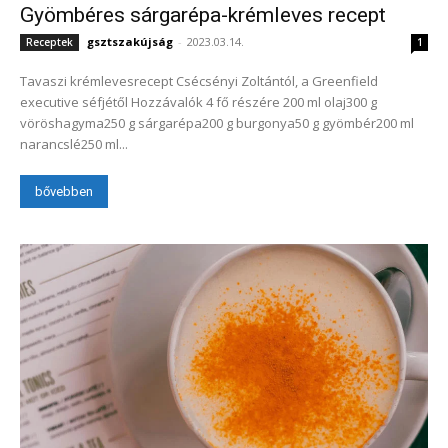
Gyömbéres sárgarépa-krémleves recept
gsztszakújság
-
2023.03.14.
Receptek
1
Tavaszi krémlevesrecept Csécsényi Zoltántól, a Greenfield
executive séfjétől Hozzávalók 4 fő részére 200 ml olaj300 g
vöröshagyma250 g sárgarépa200 g burgonya50 g gyömbér200 ml
narancslé250 ml...
bővebben