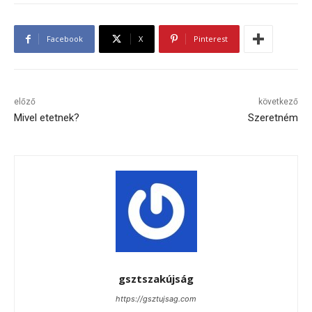
Facebook
X
Pinterest
előző
következő
Mivel etetnek?
Szeretném
gsztszakújság
https://gsztujsag.com