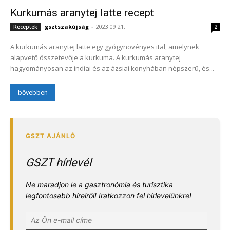
Kurkumás aranytej latte recept
gsztszakújság
-
2023.09.21.
Receptek
2
A kurkumás aranytej latte egy gyógynövényes ital, amelynek
alapvető összetevője a kurkuma. A kurkumás aranytej
hagyományosan az indiai és az ázsiai konyhában népszerű, és...
bővebben
GSZT hírlevél
Ne maradjon le a gasztronómia és turisztika
legfontosabb híreiről! Iratkozzon fel hírlevelünkre!