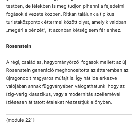
testben, de lélekben is meg tudjon pihenni a fejedelmi
fogások élvezete közben. Ritkán találunk a tipikus
turistaközpontok éttermei között olyat, amelyik valóban
„megéri a pénzét”, itt azonban kétség sem fér ehhez.
Rosenstein
A régi, családias, hagyományörző fogások mellett az új
Rosenstein generáció meghonosította az étteremben az
újragondolt magyaros műfajt is. Így hát ide érkezve
valójában annak függvényében válogathatunk, hogy az
ízig-vérig klasszikus, vagy a modernitás szellemével
ízlésesen átitatott ételeket részesítjük előnyben.
{module 221}