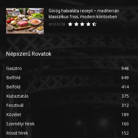
Görög halsaláta recept – mediterrán
klasszikus friss, modern köntösben
2010.02.08.
Népszerű Rovatok
Gasztro
948
Belföld
649
Belföld
414
Kiutaztatás
375
Fesztivál
312
Közélet
189
Személyi hírek
160
Rövid hírek
152