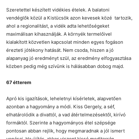
Szeretettel készített vidékies ételek. A balatoni
vendéglők közül a Kistücsök azon kevesek közé tartozik,
ahol a regionalitást, a vidék adta lehetőségeket
maximálisan kihasználják. A környék termelőivel
kialakított közvetlen kapcsolat minden egyes fogáson
érezteti jótékony hatását. Nem csoda, hiszen a jó
alapanyag jó eredményt szül, az eredmény elfogyasztása
közben pedig még szívünk is hálásabban dobog majd.
67 étterem
Apró kis igazítások, leheletnyi kísérletek, alapvetően
azonban a hagyomány a módi. Kiss Gergely, a séf,
elhatárolódik a divattól, a vad átértelmezésektől, kirívó
formáktól. Szerinte a hagyományos étel szépsége
pontosan abban rejlik, hogy megmaradnak a jól ismert
vonásai. Ha újítás, akkor viszont kissé mediterrán