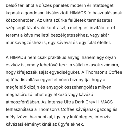
belső tér, ahol a díszes panelek modern érintettséget
kapnak a gondosan kiválasztott HIMACS felhasználásának
köszönhetően. Az ultra szürke felületek természetes
szépségű fával való kontrasztja meleg és invitáló teret
teremt a kávé melletti beszélgetésekhez, vagy akár
munkavégzéshez is, egy kávéval és egy falat étellel.
A HIMACS nem csak praktikus anyag, hanem egy olyan
eszköz is, amely lehetővé teszi a vállalkozások számára,
hogy kifejezzék saját egyediségüket. A Thomson’s Coffee
új főhadiszállása egyértelműen bizonyítja, hogy a
megfelelő dizájn és anyagok összehangolása milyen
meghatározó lehet egy étkező vagy kávézó
atmoszférájában. Az Intense Ultra Dark Grey HIMACS
felhasználása a Thomson’s Coffee kávéjának gazdag és
mély ízével harmonizál, így egy különleges, intenzív
kávézási élményt kínál az ügyfeleknek.