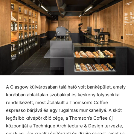
A Glasgow külvárosában található volt banképület, amely
korábban ablaktalan szobákkal és keskeny folyosókkal
rendelkezett, most átalakult a Thomson’s Coffee
espresso bárjává és egy rugalmas munkahellyé. A skót
legősibb kávépörkölő cége, a Thomson’s Coffee új
központját a Technique Architecture & Design tervezte,
egy kicsi, ám kreatív építészeti és dizájn csapat, amely a