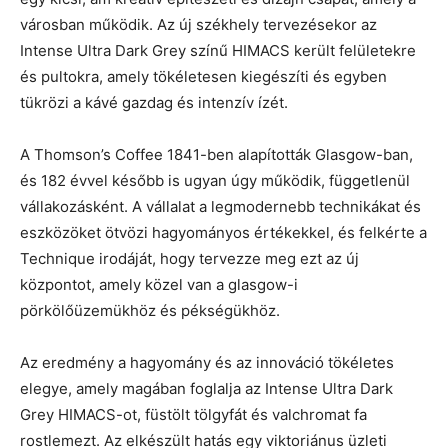
városban működik. Az új székhely tervezésekor az
Intense Ultra Dark Grey színű HIMACS került felületekre
és pultokra, amely tökéletesen kiegészíti és egyben
tükrözi a kávé gazdag és intenzív ízét.
A Thomson’s Coffee 1841-ben alapították Glasgow-ban,
és 182 évvel később is ugyan úgy működik, függetlenül
vállakozásként. A vállalat a legmodernebb technikákat és
eszközöket ötvözi hagyományos értékekkel, és felkérte a
Technique irodáját, hogy tervezze meg ezt az új
központot, amely közel van a glasgow-i
pörkölőüzemükhöz és pékségükhöz.
Az eredmény a hagyomány és az innováció tökéletes
elegye, amely magában foglalja az Intense Ultra Dark
Grey HIMACS-ot, füstölt tölgyfát és valchromat fa
rostlemezt. Az elkészült hatás egy viktoriánus üzleti