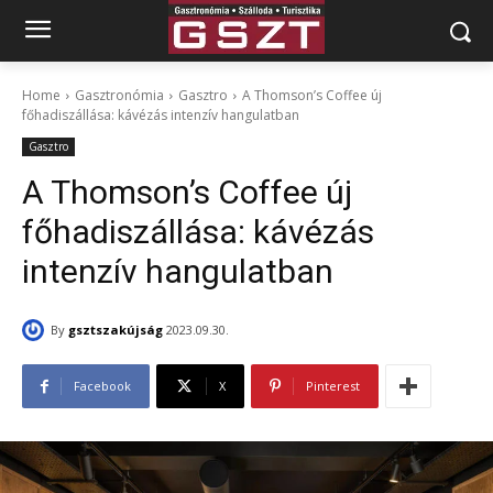
Home
Gasztronómia
Gasztro
A Thomson’s Coffee új
főhadiszállása: kávézás intenzív hangulatban
Gasztro
A Thomson’s Coffee új
főhadiszállása: kávézás
intenzív hangulatban
By
gsztszakújság
2023.09.30.
Facebook
X
Pinterest