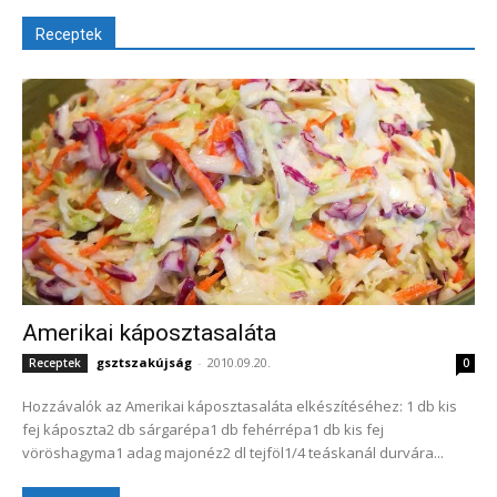
Receptek
Amerikai káposztasaláta
gsztszakújság
-
2010.09.20.
Receptek
0
Hozzávalók az Amerikai káposztasaláta elkészítéséhez: 1 db kis
fej káposzta2 db sárgarépa1 db fehérrépa1 db kis fej
vöröshagyma1 adag majonéz2 dl tejföl1/4 teáskanál durvára...