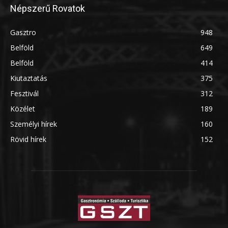
Népszerű Rovatok
Gasztro
948
Belföld
649
Belföld
414
Kiutaztatás
375
Fesztivál
312
Közélet
189
Személyi hírek
160
Rövid hírek
152