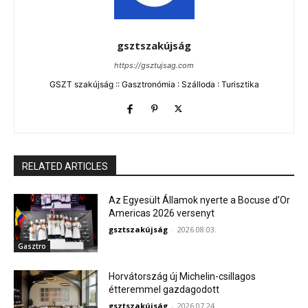
gsztszakújság
https://gsztujsag.com
GSZT szakújság :: Gasztronómia : Szálloda : Turisztika
RELATED ARTICLES
Az Egyesült Államok nyerte a Bocuse d’Or
Americas 2026 versenyt
gsztszakújság
-
2026.08.03.
Gasztro
Horvátország új Michelin-csillagos
étteremmel gazdagodott
gsztszakújság
-
2026.07.24.