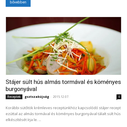
bővebben
Stájer sült hús almás tormával és köményes
burgonyával
gsztszakújság
-
2015.12.07.
Receptek
0
Korábbi sütőtök krémleves receptünkhöz kapcsolódó stájer recept
ezúttal az almás tormával és köményes burgonyával tálalt sült hús
elkészítését írja le. ...