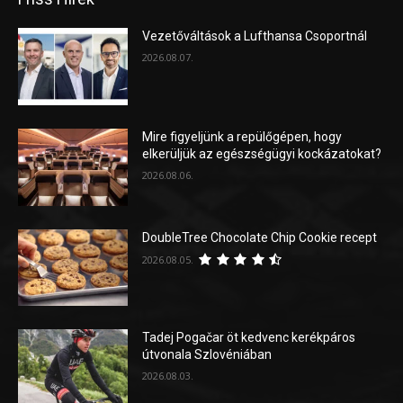
Vezetőváltások a Lufthansa Csoportnál
2026.08.07.
Mire figyeljünk a repülőgépen, hogy
elkerüljük az egészségügyi kockázatokat?
2026.08.06.
DoubleTree Chocolate Chip Cookie recept
2026.08.05.
Tadej Pogačar öt kedvenc kerékpáros
útvonala Szlovéniában
2026.08.03.