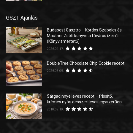
GSZT Ajánlás
Budapest Gasztro – Kordos Szabolcs és
Mautner Zsófi könyve a főváros ízeiről
(Könyvismertető)
2026.01.17.
DoubleTree Chocolate Chip Cookie recept
2026.08.05.
Sárgadinnye leves recept – frissítő,
krémes nyári desszertleves egyszerűen
2010.02.19.