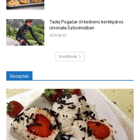
Tadej Pogačar öt kedvenc kerékpáros
útvonala Szlovéniában
2026.08.03.
továbbiak
Receptek