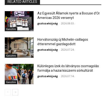
RELATED ARTICLES
Az Egyesült Államok nyerte a Bocuse d’Or
Americas 2026 versenyt
gsztszakújság
-
2026.08.03.
Gasztro
Horvátország új Michelin-csillagos
étteremmel gazdagodott
gsztszakújság
-
2026.07.24.
Gasztro
Különleges ízek és látványos csomagolás
formálja a hazai kisüzemi sörkultúrát
gsztszakújság
-
2026.07.14.
Gasztro