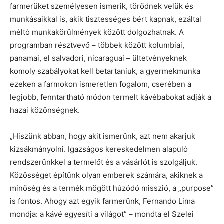
farmerüket személyesen ismerik, törődnek velük és
munkásaikkal is, akik tisztességes bért kapnak, ezáltal
méltó munkakörülmények között dolgozhatnak. A
programban résztvevő – többek között kolumbiai,
panamai, el salvadori, nicaraguai – ültetvényeknek
komoly szabályokat kell betartaniuk, a gyermekmunka
ezeken a farmokon ismeretlen fogalom, cserében a
legjobb, fenntartható módon termelt kávébabokat adják a
hazai közönségnek.
„Hiszünk abban, hogy akit ismerünk, azt nem akarjuk
kizsákmányolni. Igazságos kereskedelmen alapuló
rendszerünkkel a termelőt és a vásárlót is szolgáljuk.
Közösséget építünk olyan emberek számára, akiknek a
minőség és a termék mögött húzódó misszió, a „purpose”
is fontos. Ahogy azt egyik farmerünk, Fernando Lima
mondja: a kávé egyesíti a világot” – mondta el Szelei