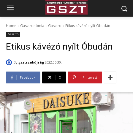
Home
Gasztronómia
Gasztro
Etikus kávézó nyílt Óbudán
Gasztro
Etikus kávézó nyílt Óbudán
By
gsztszakújság
2022.05.30.
Facebook
X
Pinterest