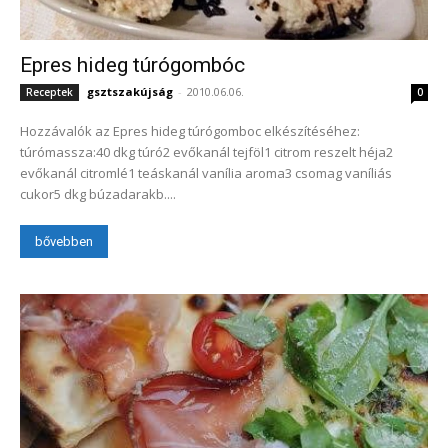
Epres hideg túrógombóc
gsztszakújság
-
2010.06.06.
Receptek
0
Hozzávalók az Epres hideg túrógomboc elkészítéséhez:
túrómassza:40 dkg túró2 evőkanál tejföl1 citrom reszelt héja2
evőkanál citromlé1 teáskanál vanília aroma3 csomag vaníliás
cukor5 dkg búzadarakb....
bővebben