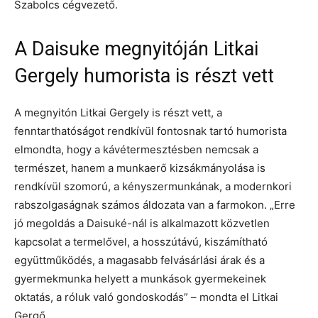
Szabolcs cégvezető.
A Daisuke megnyitóján Litkai
Gergely humorista is részt vett
A megnyitón Litkai Gergely is részt vett, a
fenntarthatóságot rendkívül fontosnak tartó humorista
elmondta, hogy a kávétermesztésben nemcsak a
természet, hanem a munkaerő kizsákmányolása is
rendkívül szomorú, a kényszermunkának, a modernkori
rabszolgaságnak számos áldozata van a farmokon. „Erre
jó megoldás a Daisuké-nál is alkalmazott közvetlen
kapcsolat a termelővel, a hosszútávú, kiszámítható
együttműködés, a magasabb felvásárlási árak és a
gyermekmunka helyett a munkások gyermekeinek
oktatás, a róluk való gondoskodás” – mondta el Litkai
Gergő.