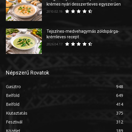
krémes nyári desszertleves egyszerűen
2010.02.19.
Tejszínes-medvehagymás zöldspárga-
krémleves recept
2026.04.17.
Népszerű Rovatok
Gasztro
948
Belföld
649
Belföld
414
Kiutaztatás
375
Fesztivál
312
Közélet
189