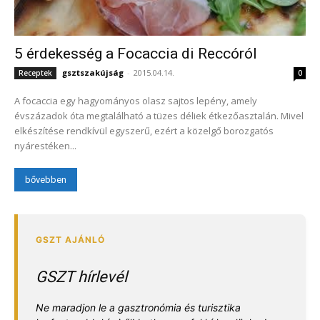
5 érdekesség a Focaccia di Reccóról
gsztszakújság
-
2015.04.14.
Receptek
0
A focaccia egy hagyományos olasz sajtos lepény, amely
évszázadok óta megtalálható a tüzes déliek étkezőasztalán. Mivel
elkészítése rendkívül egyszerű, ezért a közelgő borozgatós
nyárestéken...
bővebben
GSZT hírlevél
Ne maradjon le a gasztronómia és turisztika