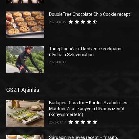
DoubleTree Chocolate Chip Cookie recept
2026.08.05.
Tadej Pogačar öt kedvenc kerékpáros
útvonala Szlovéniában
2026.08.03.
GSZT Ajánlás
Budapest Gasztro – Kordos Szabolcs és
Mautner Zsófi könyve a főváros ízeiről
(Könyvismertető)
2026.01.17.
Sárgadinnye leves recept – frissítő,