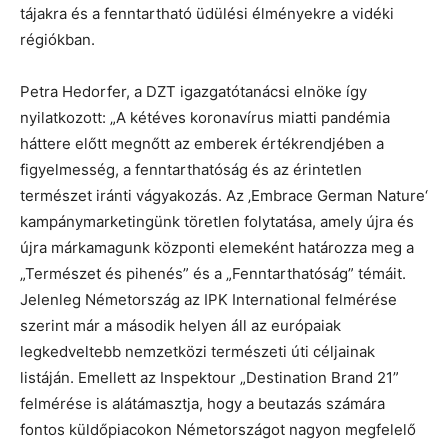
tájakra és a fenntartható üdülési élményekre a vidéki
régiókban.
Petra Hedorfer, a DZT igazgatótanácsi elnöke így
nyilatkozott: „A kétéves koronavírus miatti pandémia
háttere előtt megnőtt az emberek értékrendjében a
figyelmesség, a fenntarthatóság és az érintetlen
természet iránti vágyakozás. Az ‚Embrace German Nature‘
kampánymarketingünk töretlen folytatása, amely újra és
újra márkamagunk központi elemeként határozza meg a
„Természet és pihenés” és a „Fenntarthatóság” témáit.
Jelenleg Németország az IPK International felmérése
szerint már a második helyen áll az európaiak
legkedveltebb nemzetközi természeti úti céljainak
listáján. Emellett az Inspektour „Destination Brand 21”
felmérése is alátámasztja, hogy a beutazás számára
fontos küldőpiacokon Németországot nagyon megfelelő