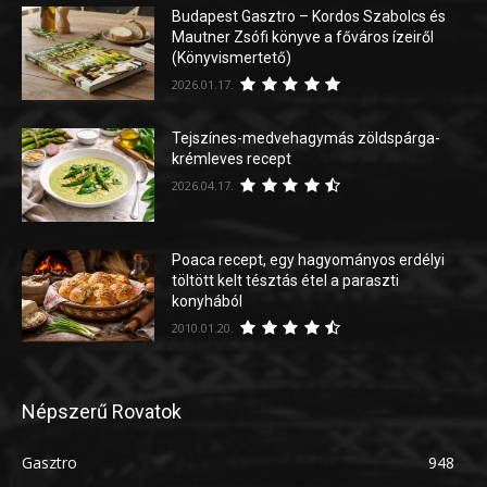
Budapest Gasztro – Kordos Szabolcs és
Mautner Zsófi könyve a főváros ízeiről
(Könyvismertető)
2026.01.17.
Tejszínes-medvehagymás zöldspárga-
krémleves recept
2026.04.17.
Poaca recept, egy hagyományos erdélyi
töltött kelt tésztás étel a paraszti
konyhából
2010.01.20.
Népszerű Rovatok
Gasztro
948