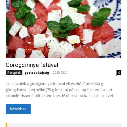
Görögdinnye fetával
gsztszakújság
-
2010.08.04.
Receptek
0
Hozzávalók a görögdinnye fetával elkészítéséhez: 200 g
görögdinnye (héj nélkül)75 g feta sajtpár csepp frissen facsart
citromléfrissen őrölt fekete bors16 db kisebb bazsalikom levél...
bővebben