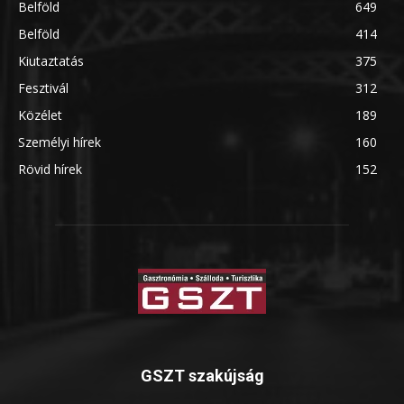
Belföld
649
Belföld
414
Kiutaztatás
375
Fesztivál
312
Közélet
189
Személyi hírek
160
Rövid hírek
152
GSZT szakújság