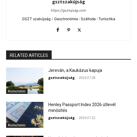
gsztszakújság
https://gsztujsag.com
GSZT szakújság :: Gasztronómia : Szálloda : Turisztika
RELATED ARTICLES
Jereván, a Kaukázus kapuja
gsztszakújság
-
2026.07.28.
Kiutaztatás
Henley Passport Index 2026 útlevél
minősítés
gsztszakújság
-
2026.07.22.
Kiutaztatás