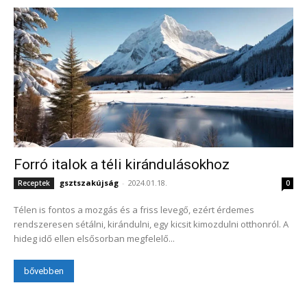
Forró italok a téli kirándulásokhoz
gsztszakújság
-
2024.01.18.
Receptek
0
Télen is fontos a mozgás és a friss levegő, ezért érdemes
rendszeresen sétálni, kirándulni, egy kicsit kimozdulni otthonról. A
hideg idő ellen elsősorban megfelelő...
bővebben