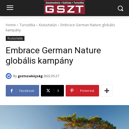
Home
Turisztika
Kiutaztatás
Embrace German Nature globális
kampány
Kiutaztatás
Embrace German Nature
globális kampány
By
gsztszakújság
2022.05.27.
Facebook
X
Pinterest