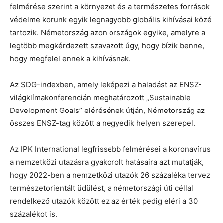
felmérése szerint a környezet és a természetes források
védelme korunk egyik legnagyobb globális kihívásai közé
tartozik. Németország azon országok egyike, amelyre a
legtöbb megkérdezett szavazott úgy, hogy bízik benne,
hogy megfelel ennek a kihívásnak.
Az SDG-indexben, amely leképezi a haladást az ENSZ-
világklímakonferencián meghatározott „Sustainable
Development Goals” elérésének útján, Németország az
összes ENSZ-tag között a negyedik helyen szerepel.
Az IPK International legfrissebb felmérései a koronavírus
a nemzetközi utazásra gyakorolt hatásaira azt mutatják,
hogy 2022-ben a nemzetközi utazók 26 százaléka tervez
természetorientált üdülést, a németországi úti céllal
rendelkező utazók között ez az érték pedig eléri a 30
százalékot is.