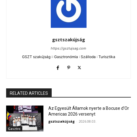
gsztszakújság
https://gsztujsag.com
GSZT szakújság :: Gasztronómia : Szálloda : Turisztika
RELATED ARTICLES
Az Egyesült Államok nyerte a Bocuse d’Or
Americas 2026 versenyt
gsztszakújság
-
2026.08.03.
Gasztro