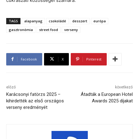
cukrászati közösségei számára.
TAGS
alapanyag
csokoládé
desszert
európa
gasztronómia
street food
verseny
Facebook
X
Pinterest
előző
következő
Karácsonyi fatörzs 2025 –
Átadták a European Hotel
kihirdették az első országos
Awards 2025 díjakat
verseny eredményét