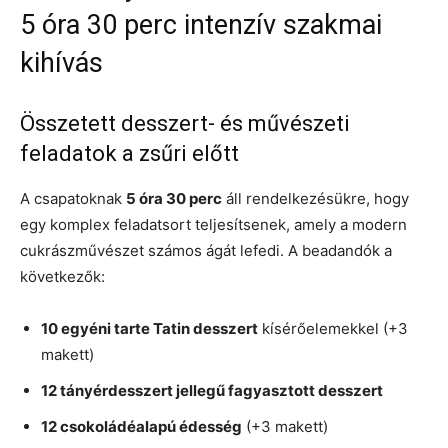
5 óra 30 perc intenzív szakmai
kihívás
Összetett desszert- és művészeti
feladatok a zsűri előtt
A csapatoknak
5 óra 30 perc
áll rendelkezésükre, hogy
egy komplex feladatsort teljesítsenek, amely a modern
cukrászművészet számos ágát lefedi. A beadandók a
következők:
10 egyéni tarte Tatin desszert
kísérőelemekkel (+3
makett)
12 tányérdesszert jellegű fagyasztott desszert
12 csokoládéalapú édesség
(+3 makett)