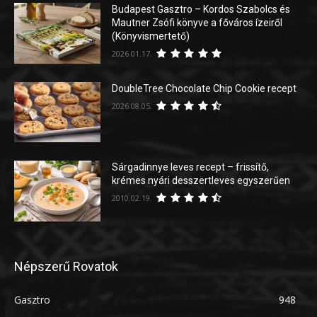
Budapest Gasztro – Kordos Szabolcs és
Mautner Zsófi könyve a főváros ízeiről
(Könyvismertető)
2026.01.17.
DoubleTree Chocolate Chip Cookie recept
2026.08.05.
Sárgadinnye leves recept – frissítő,
krémes nyári desszertleves egyszerűen
2010.02.19.
Népszerű Rovatok
Gasztro
948