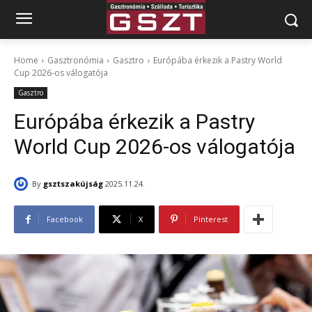
Home
Gasztronómia
Gasztro
Európába érkezik a Pastry World
Cup 2026-os válogatója
Gasztro
Európába érkezik a Pastry
World Cup 2026-os válogatója
By
gsztszakújság
2025.11.24.
Facebook
X
Pinterest