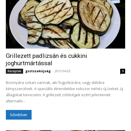
Grillezett padlizsán és cukkini
joghurtmártással
gsztszakújság
-
2013.04.02.
Receptek
0
Bizonyára sokan vannak, aki fogyókúrára, vagy diétára
kényszerülnek. A speciális étrendekbe sokszor nehéz új ízeket, új
állagokat bevezetni. A grillezett zöldségek ezért jelentenek
alternatív...
bővebben