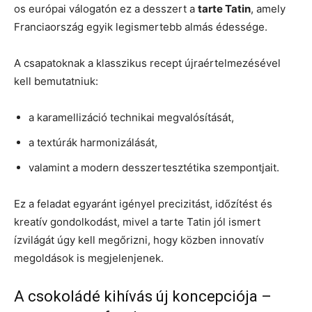
os európai válogatón ez a desszert a
tarte Tatin
, amely
Franciaország egyik legismertebb almás édessége.
A csapatoknak a klasszikus recept újraértelmezésével
kell bemutatniuk:
a karamellizáció technikai megvalósítását,
a textúrák harmonizálását,
valamint a modern desszertesztétika szempontjait.
Ez a feladat egyaránt igényel precizitást, időzítést és
kreatív gondolkodást, mivel a tarte Tatin jól ismert
ízvilágát úgy kell megőrizni, hogy közben innovatív
megoldások is megjelenjenek.
A csokoládé kihívás új koncepciója –