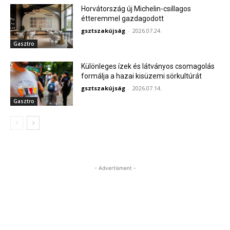
Horvátország új Michelin-csillagos
étteremmel gazdagodott
gsztszakújság
-
2026.07.24.
Gasztro
Különleges ízek és látványos csomagolás
formálja a hazai kisüzemi sörkultúrát
gsztszakújság
-
2026.07.14.
Gasztro
- Advertisment -