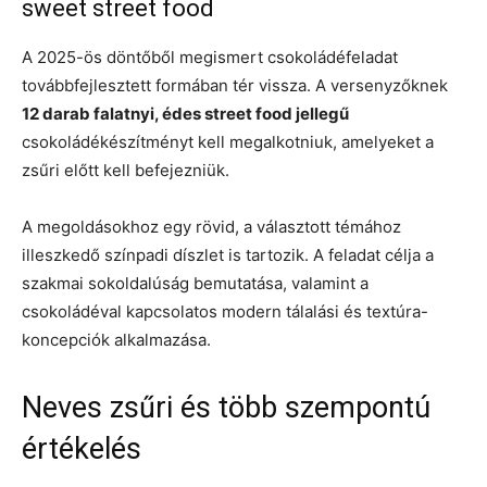
sweet street food
A 2025-ös döntőből megismert csokoládéfeladat
továbbfejlesztett formában tér vissza. A versenyzőknek
12 darab falatnyi, édes street food jellegű
csokoládékészítményt kell megalkotniuk, amelyeket a
zsűri előtt kell befejezniük.
A megoldásokhoz egy rövid, a választott témához
illeszkedő színpadi díszlet is tartozik. A feladat célja a
szakmai sokoldalúság bemutatása, valamint a
csokoládéval kapcsolatos modern tálalási és textúra-
koncepciók alkalmazása.
Neves zsűri és több szempontú
értékelés