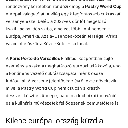
rendezvény keretében rendezik meg a
Pastry World Cup
európai válogatóját. A világ egyik legfontosabb cukrászati
versenye ezzel belép a 2027-es döntőt megelőző
kvalifikációs időszakba, amelyet több kontinensen –
Európa, Amerika, Ázsia–Csendes-óceán térsége, Afrika,
valamint először a Közel-Kelet – tartanak.
A
Paris Porte de Versailles
kiállítási központban zajló
esemény a szakma meghatározó európai találkozója, ahol
a kontinens vezető cukrászcsapatai mérik össze
tudásukat. A verseny jelentősége évről évre növekszik,
mivel a Pastry World Cup nem csupán a kreatív
desszertkészítés ünnepe, hanem a technikai innováció
és a kulináris művészetek fejlődésének bemutatótere is.
Kilenc európai ország küzd a