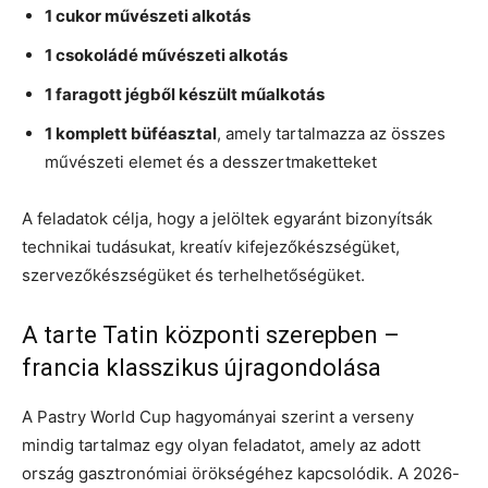
1 cukor művészeti alkotás
1 csokoládé művészeti alkotás
1 faragott jégből készült műalkotás
1 komplett büféasztal
, amely tartalmazza az összes
művészeti elemet és a desszertmaketteket
A feladatok célja, hogy a jelöltek egyaránt bizonyítsák
technikai tudásukat, kreatív kifejezőkészségüket,
szervezőkészségüket és terhelhetőségüket.
A tarte Tatin központi szerepben –
francia klasszikus újragondolása
A Pastry World Cup hagyományai szerint a verseny
mindig tartalmaz egy olyan feladatot, amely az adott
ország gasztronómiai örökségéhez kapcsolódik. A 2026-