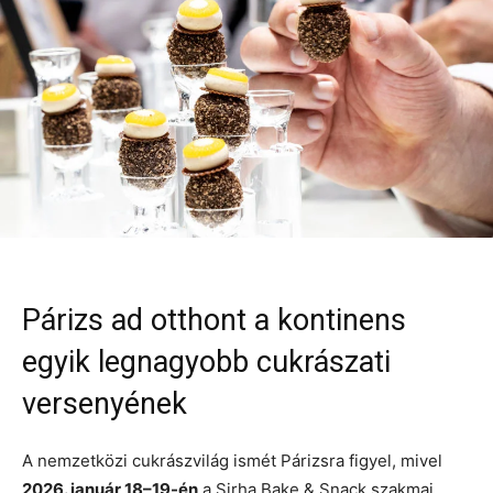
Párizs ad otthont a kontinens
egyik legnagyobb cukrászati
versenyének
A nemzetközi cukrászvilág ismét Párizsra figyel, mivel
2026. január 18–19-én
a Sirha Bake & Snack szakmai