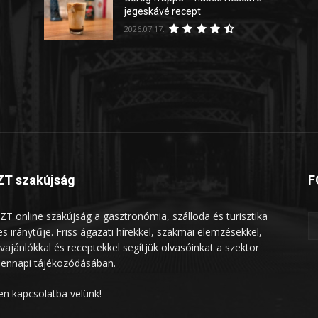
jegeskávé recept
2026.07.17.
T szakújság
F
ZT online szakújság a gasztronómia, szálloda és turisztika
les iránytűje. Friss ágazati hírekkel, szakmai elemzésekkel,
vajánlókkal és receptekkel segítjük olvasóinkat a szektor
ennapi tájékozódásában.
en kapcsolatba velünk!