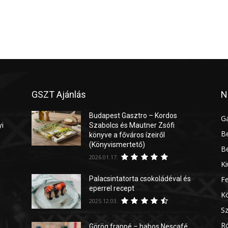
GSZT Ajánlás
N
Budapest Gasztro – Kordos
G
yi
Szabolcs és Mautner Zsófi
Be
könyve a főváros ízeiről
(Könyvismertető)
Be
2026.01.17.
Ki
Palacsintatorta csokoládéval és
Fe
eperrel recept
Kö
2025.12.03.
Sz
Rö
Görög frappé – habos Nescafé