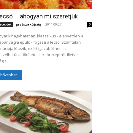
ecsó – ahogyan mi szeretjük
gsztszakújság
-
2011.09.27.
eceptek
0
nyár kihagyhatatlan, klasszikus - alapvetően 4
apanyagra épülő - fogása a lecsó. Számtalan
riációja létezik, ezért igazából nem is
szélhetünk tökéletes lecsóreceptről. Illetve
gis:...
bővebben