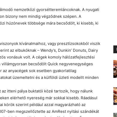
 álmodó nemzetközi gyorsétteremláncoknak. A nyugati
tthon bizony nem mindig végződnek szépen. A
özi húzónevek többsége mára becsődölt, ki kisebb, ki
 viszonyok kívánalmaihoz, vagy presztízsokokból viszik
zerint az elbukóknak – Wendy’s, Dunkin’ Donuts, Dairy
zös vonásuk volt. A cégek komoly hálózatfejlesztési
n villámgyorsan becsődölt Quick negyvenegységes
kor az anyacégek sok esetben gyakorlatilag
latokat üzemeltetni és a külföldi üzleti modellt minden
 az itteni pálya buktatói közé tartozik, hogy nálunk
leteken elérhető nyereség már sokkal kisebb. Ráadásul
ai körök szerint például azzal magyarázható az
2007-ben megszellőztette az AmRest nyitási szándékát