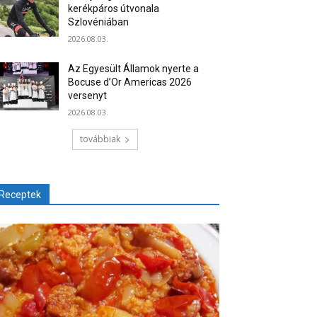
kerékpáros útvonala
Szlovéniában
2026.08.03.
Az Egyesült Államok nyerte a
Bocuse d’Or Americas 2026
versenyt
2026.08.03.
továbbiak
Receptek