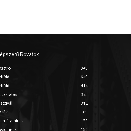
épszerű Rovatok
asztro
948
lföld
649
lföld
414
utaztatás
375
sztivál
312
zélet
189
emélyi hírek
159
vid hírek
152