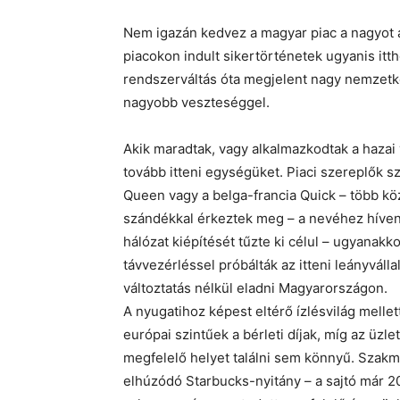
Nem igazán kedvez a magyar piac a nagyot
piacokon indult sikertörténetek ugyanis i
rendszerváltás óta megjelent nagy nemzetk
nagyobb veszteséggel.
Akik maradtak, vagy alkalmazkodtak a hazai
tovább itteni egységüket. Piaci szereplők s
Queen vagy a belga-francia Quick – több kö
szándékkal érkeztek meg – a nevéhez híve
hálózat kiépítését tűzte ki célul – ugyanak
távvezérléssel próbálták az itteni leányválla
változtatás nélkül eladni Magyarországon.
A nyugatihoz képest eltérő ízlésvilág mellett
európai szintűek a bérleti díjak, míg az üz
megfelelő helyet találni sem könnyű. Szakm
elhúzódó Starbucks-nyitány – a sajtó már 