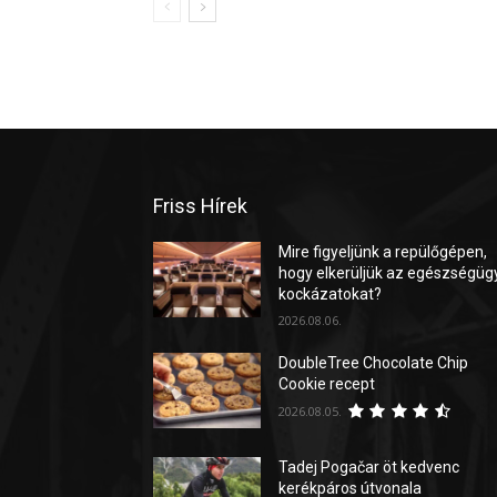
Friss Hírek
Mire figyeljünk a repülőgépen,
hogy elkerüljük az egészségüg
kockázatokat?
2026.08.06.
DoubleTree Chocolate Chip
Cookie recept
2026.08.05.
Tadej Pogačar öt kedvenc
kerékpáros útvonala