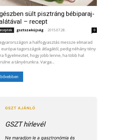
gészben sült pisztráng bébiparaj-
alátával – recept
gsztszakújság
-
2015.07.28.
eceptek
0
gyarországon a halfogyasztás messze elmarad
 európai tagországok átlagától, pedig néhány tény
ra figyelmeztet, hogy jobb lenne, ha több hal
rülne a tányérunkra. Varga...
bővebben
GSZT hírlevél
Ne maradjon le a gasztronómia és