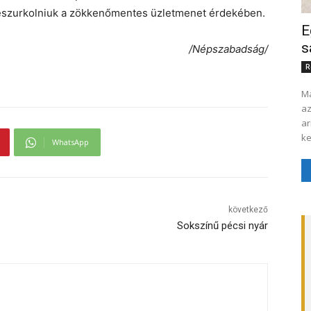
 leszurkolniuk a zökkenőmentes üzletmenet érdekében.
E
s
/Népszabadság/
R
Ma
az
ar
ke
WhatsApp
következő
Sokszínű pécsi nyár