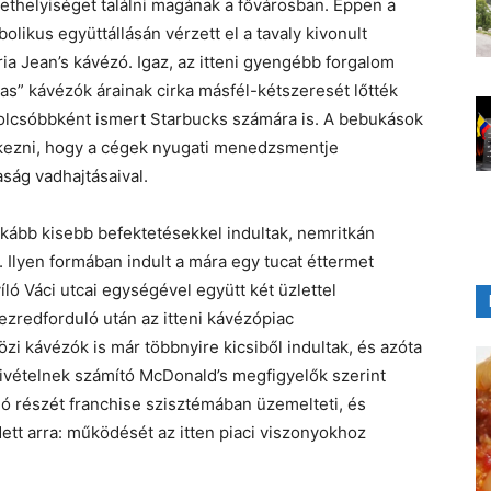
lethelyiséget találni magának a fővárosban. Éppen a
olikus együttállásán vérzett el a tavaly kivonult
ria Jean’s kávézó. Igaz, az itteni gyengébb forgalom
as” kávézók árainak cirka másfél-kétszeresét lőtték
egolcsóbbként ismert Starbucks számára is. A bebukások
kezni, hogy a cégek nyugati menedzsmentje
ság vadhajtásaival.
nkább kisebb befektetésekkel indultak, nemritkán
 Ilyen formában indult a mára egy tucat éttermet
ló Váci utcai egységével együtt két üzlettel
ezredforduló után az itteni kávézópiac
 kávézók is már többnyire kicsiből indultak, és azóta
ivételnek számító McDonald’s megfigyelők szerint
 jó részét franchise szisztémában üzemelteti, és
ett arra: működését az itten piaci viszonyokhoz