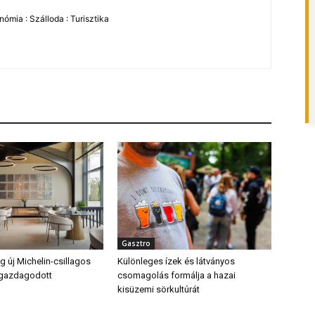
ómia : Szálloda : Turisztika
Gasztro
 új Michelin-csillagos
Különleges ízek és látványos
 gazdagodott
csomagolás formálja a hazai
kisüzemi sörkultúrát