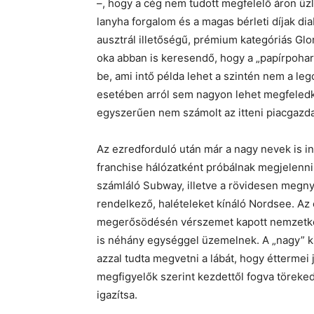
–, hogy a cég nem tudott megfelelő áron üz
lanyha forgalom és a magas bérleti díjak diab
ausztrál illetőségű, prémium kategóriás Glo
oka abban is keresendő, hogy a „papírpohar
be, ami intő példa lehet a szintén nem a l
esetében arról sem nagyon lehet megfeled
egyszerűen nem számolt az itteni piacgazda
Az ezredforduló után már a nagy nevek is i
franchise hálózatként próbálnak megjelenni.
számláló Subway, illetve a rövidesen megnyí
rendelkező, halételeket kínáló Nordsee. Az 
megerősödésén vérszemet kapott nemzetközi
is néhány egységgel üzemelnek. A „nagy” k
azzal tudta megvetni a lábát, hogy éttermei
megfigyelők szerint kezdettől fogva töreked
igazítsa.