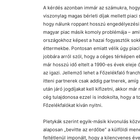
A kérdés azonban immár az számukra, hogy 
viszonylag magas bérleti díjak mellett piaci
hogy nálunk roppant hosszú engedélyezési p
magyar piac másik komoly problémája – amit
országokhoz képest a hazai fogyasztók sokk
éttermekbe. Pontosan emiatt vélik úgy piac
jobbára arról szól, hogy a céges térképen e
már hosszú idő eltelt a 1990-es évek eleje 
az igazi. Jellemző lehet a Főzelékfaló franc
itteni partnerek csak addig partnerek, amíg 
után járó jogdíjakat kell kifizetni, akkor m
cég tulajdonosa ezzel is indokolta, hogy a 
Főzelékfalókat kíván nyitni.
Pletykák szerint egyik-másik kivonulás közv
alaposan „bevitte az erdőbe” a külföldi me
feltétlenül imponált, hogy a kilencvenes éve