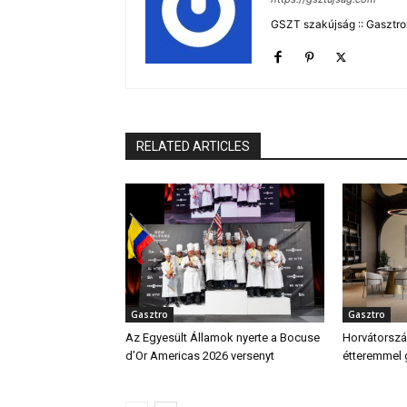
GSZT szakújság :: Gasztron
RELATED ARTICLES
Gasztro
Gasztro
Az Egyesült Államok nyerte a Bocuse
Horvátország
d’Or Americas 2026 versenyt
étteremmel