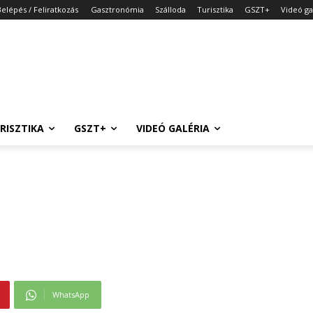
Belépés / Feliratkozás
Gasztronómia
Szálloda
Turisztika
GSZT+
Videó ga
RISZTIKA
GSZT+
VIDEÓ GALÉRIA
WhatsApp