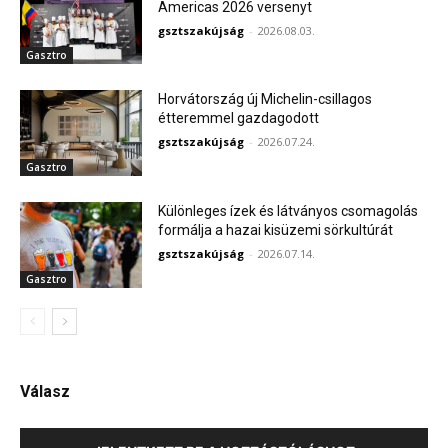
Americas 2026 versenyt
gsztszakújság
-
2026.08.03.
Gasztro
Horvátország új Michelin-csillagos
étteremmel gazdagodott
gsztszakújság
-
2026.07.24.
Gasztro
Különleges ízek és látványos csomagolás
formálja a hazai kisüzemi sörkultúrát
gsztszakújság
-
2026.07.14.
Gasztro
Válasz