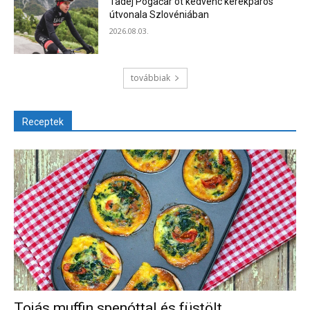
Tadej Pogačar öt kedvenc kerékpáros
útvonala Szlovéniában
2026.08.03.
továbbiak
Receptek
Tojás muffin spenóttal és füstölt