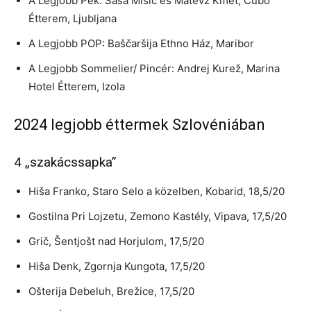
A Legjobb Pék: Saša Mišič és Matevž Kmet, Cubo
Étterem, Ljubljana
A Legjobb POP: Baščaršija Ethno Ház, Maribor
A Legjobb Sommelier/ Pincér: Andrej Kurež, Marina
Hotel Étterem, Izola
2024 legjobb éttermek Szlovéniában
4 „szakácssapka”
Hiša Franko, Staro Selo a közelben, Kobarid, 18,5/20
Gostilna Pri Lojzetu, Zemono Kastély, Vipava, 17,5/20
Grič, Šentjošt nad Horjulom, 17,5/20
Hiša Denk, Zgornja Kungota, 17,5/20
Ošterija Debeluh, Brežice, 17,5/20