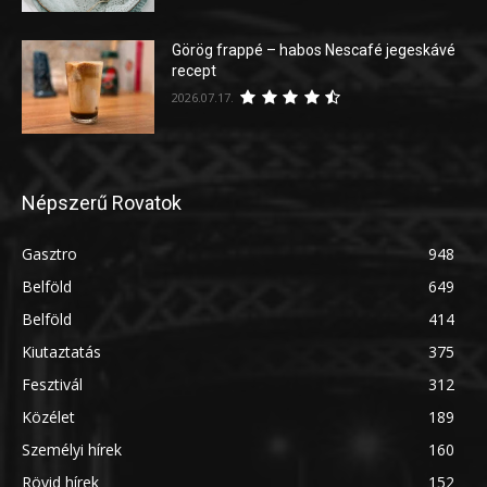
Görög frappé – habos Nescafé jegeskávé
recept
2026.07.17.
Népszerű Rovatok
Gasztro
948
Belföld
649
Belföld
414
Kiutaztatás
375
Fesztivál
312
Közélet
189
Személyi hírek
160
Rövid hírek
152