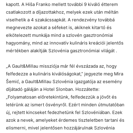
kapott. A Hiša Franko mellett további 9 kiváló étterem
csatlakozott a díjazottakhoz, melyek ezek után méltán
viselhetik a 4 szakácssapkát. A rendezvény továbbá
megnevezte azokat a séfeket is, akiknek kitartó és
elkötelezett munkája mind a szlovén gasztronómiai
hagyomány, mind az innovatív kulináris kreációi jelentős
mértékben alakítják Szlovénia gasztronómiai világát .
„A Gault&Millau missziója már fél évszázada az, hogy
felfedezze a kulináris kiválóságokat,” jegyezte meg Mira
Šemić, a Gault&Millau Szlovénia igazgatója az esemény
díjátadó gáláján a Hotel Slonban. Hozzátette:
„Folyamatosan előretekintünk, felfedezzük a jövőt és
letérünk az ismert ösvényről. Ezért minden útmutatóban
új, rejtett kincseket fedezhetünk fel Szlovéniában. Ezek
azok a nevek, amelyeket érdemes tiszteletben tartani és
elismerni, mivel jelentősen hozzájárulnak Szlovénia