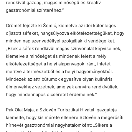
rendkívül gazdag, magas minőségű és kreatív
gasztronómiai színteréhez.”
Örömét fejezte ki Šemić, kiemelve az idei különleges
díjazott séfeket, hangsúlyozva elkötelezettségüket, hogy
minden nap szenvedéllyel szolgálják ki vendégeiket.
„Ezek a séfek rendkívül magas színvonalat képviselnek,
kiemelve a minőséget és mindenek felett a mély
elkötelezettséget a helyi alapanyagok iránt, ihletet
merítve a természetből és a helyi hagyományokból.
Mindezek az attribútumok egyesítve olyan kulináris
élményekhez vezetnek, amelyek annyira rendkívüliek,
hogy mindennapos dicséretet érdemelnek.”
Pak Olaj Maja, a Szlovén Turisztikai Hivatal igazgatója
kiemelte, hogy kis mérete ellenére Szlovénia megerősíti
hírnevét gasztronómiai nagyhatalomként: „Sikere a