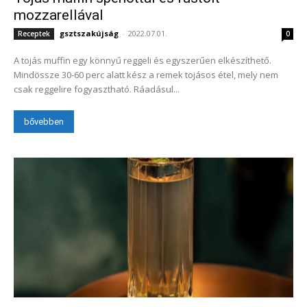
mozzarellával
gsztszakújság
-
2022.07.01.
Receptek
0
A tojás muffin egy könnyű reggeli és egyszerűen elkészíthető.
Mindössze 30-60 perc alatt kész a remek tojásos étel, mely nem
csak reggelire fogyasztható. Ráadásul...
bővebben