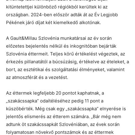
kitüntetettjei különböző régiókból kerültek ki az
országban. 2024-ben először adták át az Év Legjobb
Pékének járó díjat két kiemelkedő alkotónak.
A Gault&Millau Szlovénia munkatársai az év során
előzetes bejelentés nélkül és inkognitóban bejárták
Szlovénia éttermeit. Teljes körű értékelést végeztek, az
érkezés pillanatától a búcsúzásig, értékelve az ételeket, a
bort, az esztétikai és szolgáltatási élményeket, valamint
az atmoszférát és a vezetést.
Az éttermek legfeljebb 20 pontot kaphatnak, a
„szakácssapka” odaítéléséhez pedig 11 pont a
küszöbérték. Még csak egy „szakácssapka” elnyerése is
jelentős elismerés az étterem számára. „Bár még nem
adtunk öt szakácssapkát Szlovéniában, az évek során
folyamatosan növekvő pontszámok és az éttermek