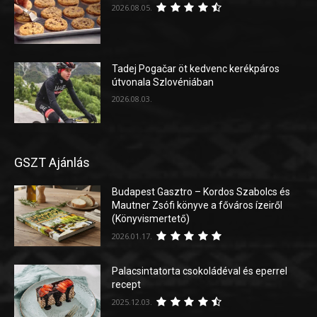
2026.08.05.
Tadej Pogačar öt kedvenc kerékpáros
útvonala Szlovéniában
2026.08.03.
GSZT Ajánlás
Budapest Gasztro – Kordos Szabolcs és
Mautner Zsófi könyve a főváros ízeiről
(Könyvismertető)
2026.01.17.
Palacsintatorta csokoládéval és eperrel
recept
2025.12.03.