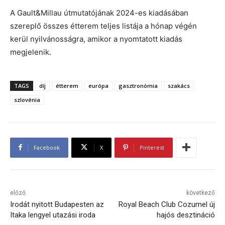
A Gault&Millau útmutatójának 2024-es kiadásában
szereplő összes étterem teljes listája a hónap végén
kerül nyilvánosságra, amikor a nyomtatott kiadás
megjelenik.
TAGS
díj
étterem
európa
gasztronómia
szakács
szlovénia
Facebook
X
Pinterest
előző
következő
Irodát nyitott Budapesten az
Royal Beach Club Cozumel új
Itaka lengyel utazási iroda
hajós desztináció