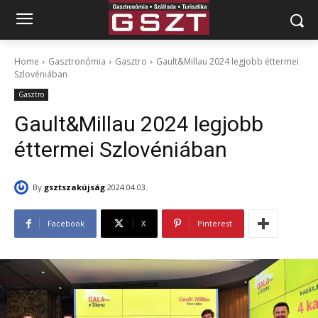
Home
Gasztronómia
Gasztro
Gault&Millau 2024 legjobb éttermei
Szlovéniában
Gasztro
Gault&Millau 2024 legjobb
éttermei Szlovéniában
By
gsztszakújság
2024.04.03.
Facebook
X
Pinterest