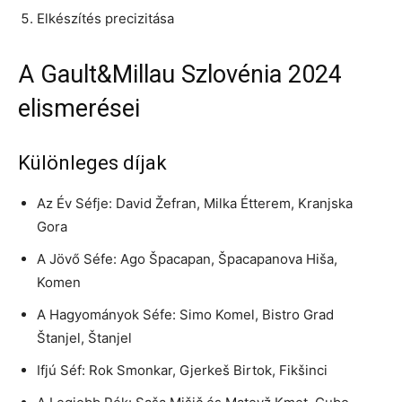
Elkészítés precizitása
A Gault&Millau Szlovénia 2024
elismerései
Különleges díjak
Az Év Séfje: David Žefran, Milka Étterem, Kranjska
Gora
A Jövő Séfe: Ago Špacapan, Špacapanova Hiša,
Komen
A Hagyományok Séfe: Simo Komel, Bistro Grad
Štanjel, Štanjel
Ifjú Séf: Rok Smonkar, Gjerkeš Birtok, Fikšinci