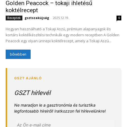
Golden Peacock – tokaji ihletésű
koktélrecept
gsztszakújság
-
2025.12.19.
Receptek
0
Hogyan használható a Tokaji Aszú, prémium alapanyagok és
kortárs koktélkészítési technikák egy modern receptben A Golden
Peacock egy olyan ünnepi koktélrecept, amely a Tokaji Aszú...
bővebben
GSZT hírlevél
Ne maradjon le a gasztronómia és turisztika
legfontosabb híreiről! Iratkozzon fel hírlevelünkre!