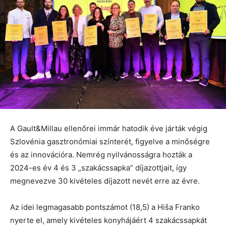
A Gault&Millau ellenőrei immár hatodik éve járták végig
Szlovénia gasztronómiai színterét, figyelve a minőségre
és az innovációra. Nemrég nyilvánosságra hozták a
2024-es év 4 és 3 „szakácssapka” díjazottjait, így
megnevezve 30 kivételes díjazott nevét erre az évre.
Az idei legmagasabb pontszámot (18,5) a Hiša Franko
nyerte el, amely kivételes konyhájáért 4 szakácssapkát