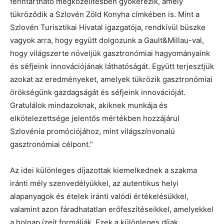
fenntartható megközelítésben gyökerezik, amely
tükröződik a Szlovén Zöld Konyha címkében is. Mint a
Szlovén Turisztikai Hivatal igazgatója, rendkívül büszke
vagyok arra, hogy együtt dolgozunk a Gault&Millau-val,
hogy világszerte növeljük gasztronómiai hagyományaink
és séfjeink innovációjának láthatóságát. Együtt terjesztjük
azokat az eredményeket, amelyek tükrözik gasztronómiai
örökségünk gazdagságát és séfjeink innovációját.
Gratulálok mindazoknak, akiknek munkája és
elkötelezettsége jelentős mértékben hozzájárul
Szlovénia promóciójához, mint világszínvonalú
gasztronómiai célpont.”
Az idei különleges díjazottak kiemelkednek a szakma
iránti mély szenvedélyükkel, az autentikus helyi
alapanyagok és ételek iránti valódi értékelésükkel,
valamint azon fáradhatatlan erőfeszítéseikkel, amelyekkel
a holnap ízeit formálják. Ezek a különleges díjak