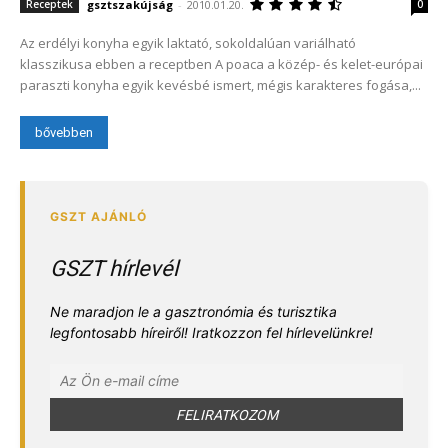
gsztszakújság
-
2010.01.20.
Receptek
0
Az erdélyi konyha egyik laktató, sokoldalúan variálható
klasszikusa ebben a receptben A poaca a közép- és kelet-európai
paraszti konyha egyik kevésbé ismert, mégis karakteres fogása,...
bővebben
GSZT hírlevél
Ne maradjon le a gasztronómia és turisztika
legfontosabb híreiről! Iratkozzon fel hírlevelünkre!