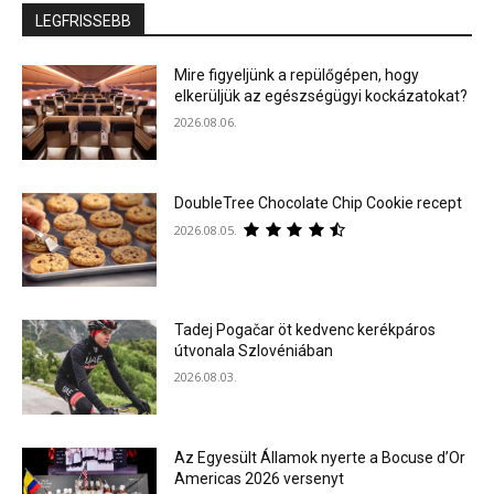
LEGFRISSEBB
Mire figyeljünk a repülőgépen, hogy
elkerüljük az egészségügyi kockázatokat?
2026.08.06.
DoubleTree Chocolate Chip Cookie recept
2026.08.05.
Tadej Pogačar öt kedvenc kerékpáros
útvonala Szlovéniában
2026.08.03.
Az Egyesült Államok nyerte a Bocuse d’Or
Americas 2026 versenyt