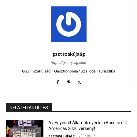
gsztszakújság
https://gsztujsag.com
GSZT szakújság :: Gasztronómia : Szálloda : Turisztika
RELATED ARTICLES
Az Egyesült Államok nyerte a Bocuse d’Or
Americas 2026 versenyt
gsztszakújság
-
2026.08.03.