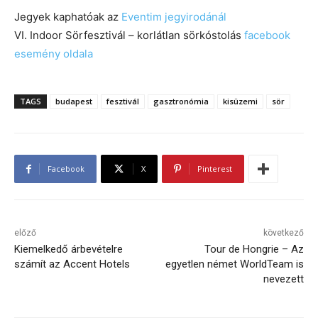
Jegyek kaphatóak az
Eventim jegyirodánál
VI. Indoor Sörfesztivál – korlátlan sörkóstolás
facebook
esemény oldala
TAGS
budapest
fesztivál
gasztronómia
kisüzemi
sör
Facebook
X
Pinterest
előző
következő
Kiemelkedő árbevételre
Tour de Hongrie – Az
számít az Accent Hotels
egyetlen német WorldTeam is
nevezett