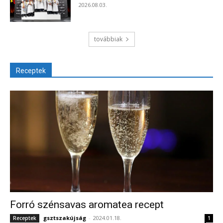
2026.08.03.
továbbiak
Receptek
Forró szénsavas aromatea recept
gsztszakújság
-
2024.01.18.
Receptek
1