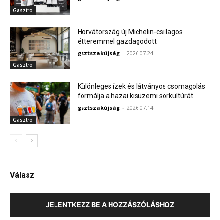
Gasztro
Horvátország új Michelin-csillagos
étteremmel gazdagodott
gsztszakújság
-
2026.07.24.
Gasztro
Különleges ízek és látványos csomagolás
formálja a hazai kisüzemi sörkultúrát
gsztszakújság
-
2026.07.14.
Gasztro
Válasz
JELENTKEZZ BE A HOZZÁSZÓLÁSHOZ