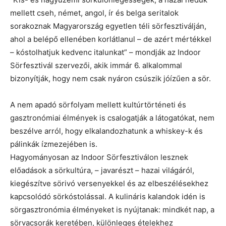
mellett cseh, német, angol, ír és belga seritalok
sorakoznak Magyarország egyetlen téli sörfesztiválján,
ahol a belépő ellenében korlátlanul – de azért mértékkel
– kóstolhatjuk kedvenc italunkat” – mondják az Indoor
Sörfesztivál szervezői, akik immár 6. alkalommal
bizonyítják, hogy nem csak nyáron csúszik jóízűen a sör.
A nem apadó sörfolyam mellett kultúrtörténeti és
gasztronómiai élmények is csalogatják a látogatókat, nem
beszélve arról, hogy elkalandozhatunk a whiskey-k és
pálinkák ízmezejében is.
Hagyományosan az Indoor Sörfesztiválon lesznek
előadások a sörkultúra, – javarészt – hazai világáról,
kiegészítve sörivó versenyekkel és az elbeszélésekhez
kapcsolódó sörkóstolással. A kulináris kalandok idén is
sörgasztronómia élményeket is nyújtanak: mindkét nap, a
sörvacsorák keretében, különleges ételekhez