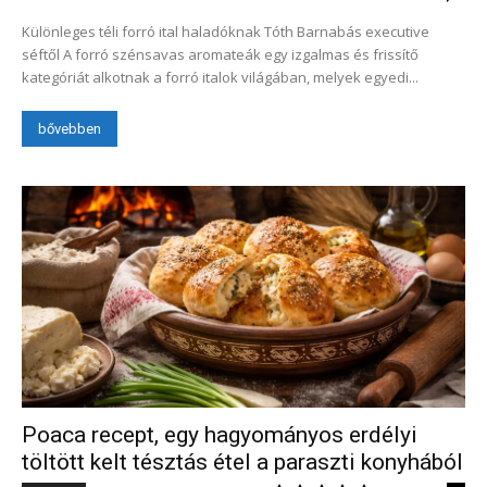
Különleges téli forró ital haladóknak Tóth Barnabás executive
séftől A forró szénsavas aromateák egy izgalmas és frissítő
kategóriát alkotnak a forró italok világában, melyek egyedi...
bővebben
Poaca recept, egy hagyományos erdélyi
töltött kelt tésztás étel a paraszti konyhából