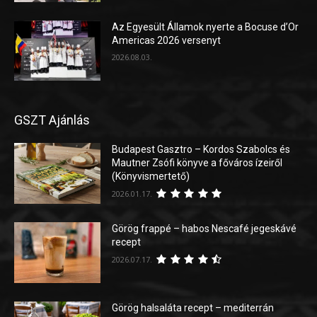
Az Egyesült Államok nyerte a Bocuse d’Or
Americas 2026 versenyt
2026.08.03.
GSZT Ajánlás
Budapest Gasztro – Kordos Szabolcs és
Mautner Zsófi könyve a főváros ízeiről
(Könyvismertető)
2026.01.17.
Görög frappé – habos Nescafé jegeskávé
recept
2026.07.17.
Görög halsaláta recept – mediterrán