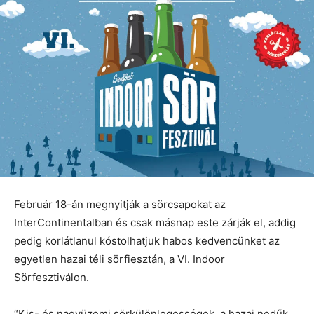
Február 18-án megnyitják a sörcsapokat az
InterContinentalban és csak másnap este zárják el, addig
pedig korlátlanul kóstolhatjuk habos kedvencünket az
egyetlen hazai téli sörfiesztán, a VI. Indoor
Sörfesztiválon.
“Kis- és nagyüzemi sörkülönlegességek, a hazai nedűk