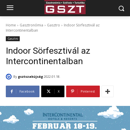
Home
Gasztronómia
Gasztro
Indoor Sörfesztivál az
Intercontinentalban
Gasztro
Indoor Sörfesztivál az
Intercontinentalban
By
gsztszakújság
2022.01.18.
Facebook
X
Pinterest