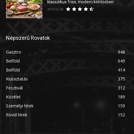
klasszikus friss, modern köntösben
2010.02.08.
Népszerű Rovatok
Gasztro
948
Belföld
649
Belföld
414
Kiutaztatás
375
Fesztivál
312
Közélet
189
Személyi hírek
159
Rövid hírek
152