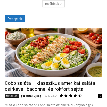
továbbiak
Receptek
Cobb saláta – klasszikus amerikai saláta
csirkével, baconnel és rokfort sajttal
gsztszakújság
-
2010.03.04.
Receptek
0
Mi az a Cobb saláta? A Cobb saláta az amerikai konyha egyik