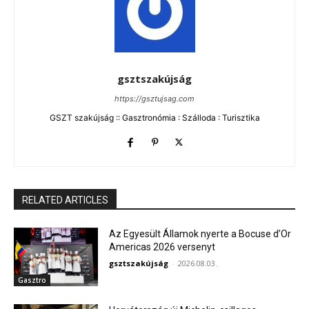
gsztszakújság
https://gsztujsag.com
GSZT szakújság :: Gasztronómia : Szálloda : Turisztika
RELATED ARTICLES
Az Egyesült Államok nyerte a Bocuse d’Or
Americas 2026 versenyt
gsztszakújság
-
2026.08.03.
Gasztro