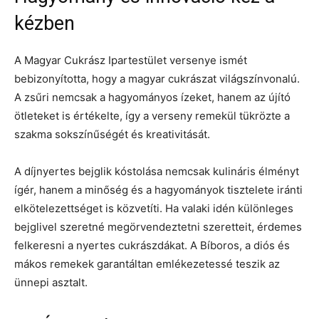
kézben
A Magyar Cukrász Ipartestület versenye ismét
bebizonyította, hogy a magyar cukrászat világszínvonalú.
A zsűri nemcsak a hagyományos ízeket, hanem az újító
ötleteket is értékelte, így a verseny remekül tükrözte a
szakma sokszínűségét és kreativitását.
A díjnyertes bejglik kóstolása nemcsak kulináris élményt
ígér, hanem a minőség és a hagyományok tisztelete iránti
elkötelezettséget is közvetíti. Ha valaki idén különleges
bejglivel szeretné megörvendeztetni szeretteit, érdemes
felkeresni a nyertes cukrászdákat. A Bíboros, a diós és
mákos remekek garantáltan emlékezetessé teszik az
ünnepi asztalt.