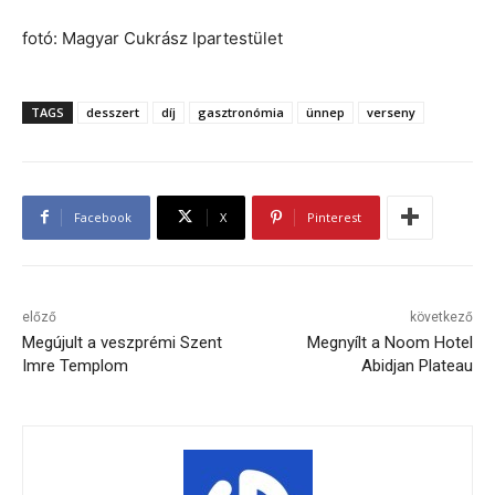
fotó: Magyar Cukrász Ipartestület
TAGS
desszert
díj
gasztronómia
ünnep
verseny
Facebook
X
Pinterest
előző
következő
Megújult a veszprémi Szent
Megnyílt a Noom Hotel
Imre Templom
Abidjan Plateau