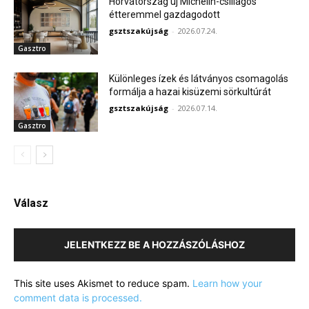
Horvátország új Michelin-csillagos
étteremmel gazdagodott
gsztszakújság
-
2026.07.24.
Gasztro
Különleges ízek és látványos csomagolás
formálja a hazai kisüzemi sörkultúrát
gsztszakújság
-
2026.07.14.
Gasztro
Válasz
JELENTKEZZ BE A HOZZÁSZÓLÁSHOZ
This site uses Akismet to reduce spam.
Learn how your
comment data is processed.