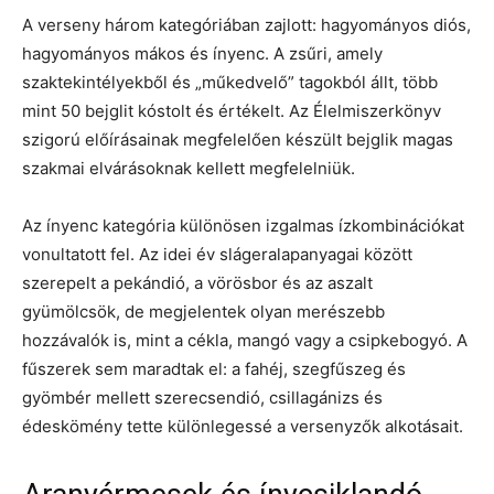
A verseny három kategóriában zajlott: hagyományos diós,
hagyományos mákos és ínyenc. A zsűri, amely
szaktekintélyekből és „műkedvelő” tagokból állt, több
mint 50 bejglit kóstolt és értékelt. Az Élelmiszerkönyv
szigorú előírásainak megfelelően készült bejglik magas
szakmai elvárásoknak kellett megfelelniük.
Az ínyenc kategória különösen izgalmas ízkombinációkat
vonultatott fel. Az idei év slágeralapanyagai között
szerepelt a pekándió, a vörösbor és az aszalt
gyümölcsök, de megjelentek olyan merészebb
hozzávalók is, mint a cékla, mangó vagy a csipkebogyó. A
fűszerek sem maradtak el: a fahéj, szegfűszeg és
gyömbér mellett szerecsendió, csillagánizs és
édeskömény tette különlegessé a versenyzők alkotásait.