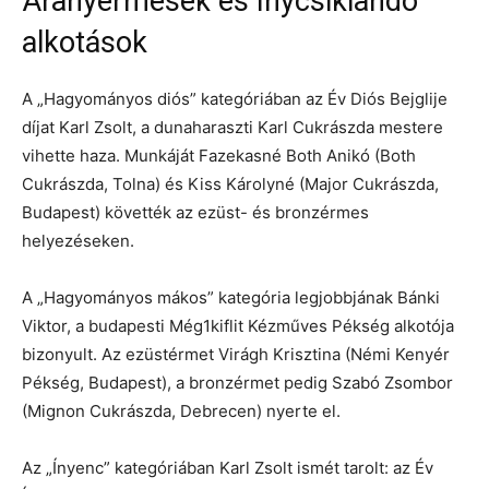
Aranyérmesek és ínycsiklandó
alkotások
A „Hagyományos diós” kategóriában az Év Diós Bejglije
díjat Karl Zsolt, a dunaharaszti Karl Cukrászda mestere
vihette haza. Munkáját Fazekasné Both Anikó (Both
Cukrászda, Tolna) és Kiss Károlyné (Major Cukrászda,
Budapest) követték az ezüst- és bronzérmes
helyezéseken.
A „Hagyományos mákos” kategória legjobbjának Bánki
Viktor, a budapesti Még1kiflit Kézműves Pékség alkotója
bizonyult. Az ezüstérmet Virágh Krisztina (Némi Kenyér
Pékség, Budapest), a bronzérmet pedig Szabó Zsombor
(Mignon Cukrászda, Debrecen) nyerte el.
Az „Ínyenc” kategóriában Karl Zsolt ismét tarolt: az Év