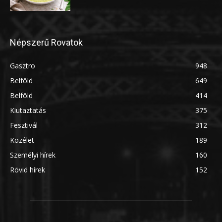
Népszerű Rovatok
Gasztro
948
Belföld
649
Belföld
414
Kiutaztatás
375
Fesztivál
312
Közélet
189
Személyi hírek
160
Rövid hírek
152