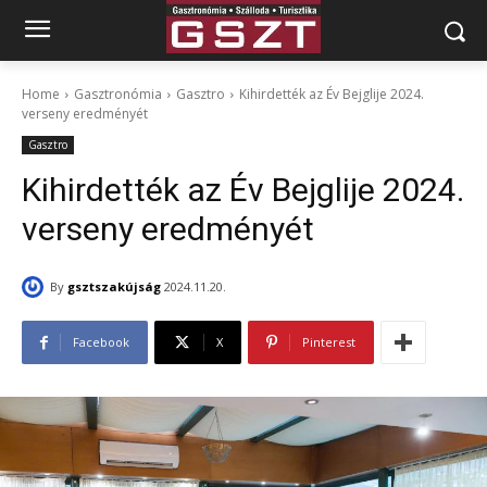
Home
Gasztronómia
Gasztro
Kihirdették az Év Bejglije 2024.
verseny eredményét
Gasztro
Kihirdették az Év Bejglije 2024.
verseny eredményét
By
gsztszakújság
2024.11.20.
Facebook
X
Pinterest