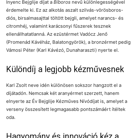
Ínyenc Bejglije díjat a
Bíboros
nevű különlegességével
érdemelte ki. Ez az alkotás aszalt szilvás-vörösboros-
diós, birsalmasajttal töltött bejgli, amelyet narancs- és
citromhéj, valamint karácsonyi fűszerek tesznek
ellenállhatatlanná. Az ezüstérmet Vadócz Jenő
(Promenád Kávéház, Balatongyörök), a bronzérmet pedig
Vámosi Péter (Karl Kávézó, Dunaharaszti) nyerte el.
Különdíj a legjobb kézművesnek
Karl Zsolt neve idén különösen sokszor hangzott el a
díjátadón. Nemcsak két aranyérmet szerzett, hanem
elnyerte az Év Bejglije Kézműves Nívódíjat is, amelyet a
verseny összesített legmagasabb pontszámáért ítéltek
oda.
Hagyomány és innováció kéz a