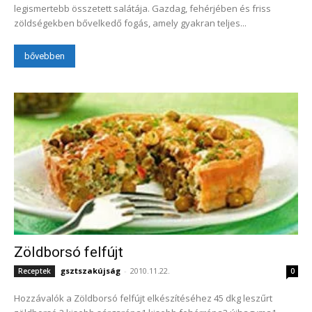
legismertebb összetett salátája. Gazdag, fehérjében és friss
zöldségekben bővelkedő fogás, amely gyakran teljes...
bővebben
Zöldborsó felfújt
gsztszakújság
-
2010.11.22.
Receptek
0
Hozzávalók a Zöldborsó felfújt elkészítéséhez 45 dkg leszűrt