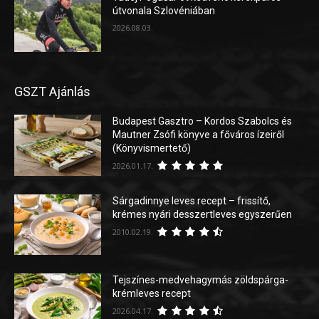
útvonala Szlovéniában
2026.08.03.
GSZT Ajánlás
Budapest Gasztro – Kordos Szabolcs és
Mautner Zsófi könyve a főváros ízeiről
(Könyvismertető)
2026.01.17.
Sárgadinnye leves recept – frissítő,
krémes nyári desszertleves egyszerűen
2010.02.19.
Tejszínes-medvehagymás zöldspárga-
krémleves recept
2026.04.17.