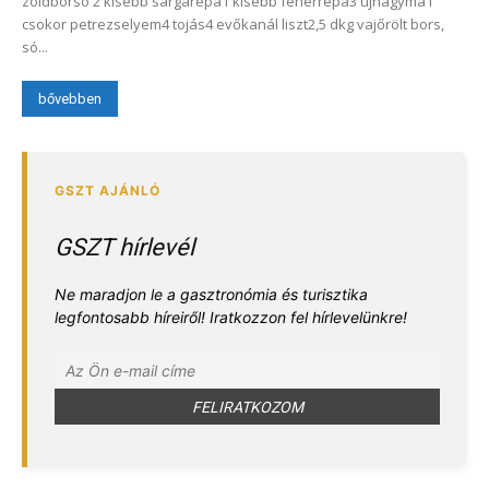
zöldborsó 2 kisebb sárgarépa1 kisebb fehérrépa3 újhagyma1
csokor petrezselyem4 tojás4 evőkanál liszt2,5 dkg vajőrölt bors,
só...
bővebben
GSZT hírlevél
Ne maradjon le a gasztronómia és turisztika
legfontosabb híreiről! Iratkozzon fel hírlevelünkre!