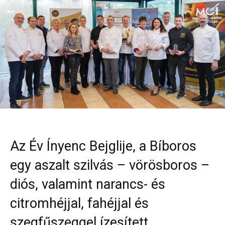
Az Év Ínyenc Bejglije, a Bíboros
egy aszalt szilvás – vörösboros –
diós, valamint narancs- és
citromhéjjal, fahéjjal és
szegfűszeggel ízesített