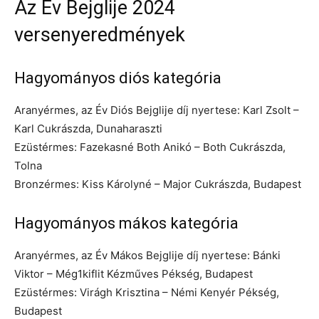
Az Év Bejglije 2024
versenyeredmények
Hagyományos diós kategória
Aranyérmes, az Év Diós Bejglije díj nyertese: Karl Zsolt –
Karl Cukrászda, Dunaharaszti
Ezüstérmes: Fazekasné Both Anikó – Both Cukrászda,
Tolna
Bronzérmes: Kiss Károlyné – Major Cukrászda, Budapest
Hagyományos mákos kategória
Aranyérmes, az Év Mákos Bejglije díj nyertese: Bánki
Viktor – Még1kiflit Kézműves Pékség, Budapest
Ezüstérmes: Virágh Krisztina – Némi Kenyér Pékség,
Budapest