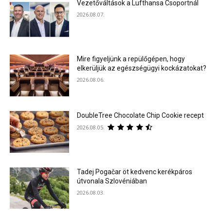
Vezetőváltások a Lufthansa Csoportnál
2026.08.07.
Mire figyeljünk a repülőgépen, hogy
elkerüljük az egészségügyi kockázatokat?
2026.08.06.
DoubleTree Chocolate Chip Cookie recept
2026.08.05.
Tadej Pogačar öt kedvenc kerékpáros
útvonala Szlovéniában
2026.08.03.