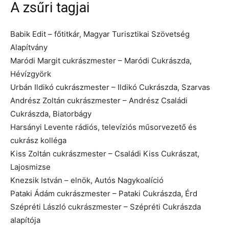
A zsűri tagjai
Babik Edit – főtitkár, Magyar Turisztikai Szövetség
Alapítvány
Maródi Margit cukrászmester – Maródi Cukrászda,
Hévízgyörk
Urbán Ildikó cukrászmester – Ildikó Cukrászda, Szarvas
Andrész Zoltán cukrászmester – Andrész Családi
Cukrászda, Biatorbágy
Harsányi Levente rádiós, televíziós műsorvezető és
cukrász kolléga
Kiss Zoltán cukrászmester – Családi Kiss Cukrászat,
Lajosmizse
Knezsik István – elnök, Autós Nagykoalíció
Pataki Ádám cukrászmester – Pataki Cukrászda, Érd
Szépréti László cukrászmester – Szépréti Cukrászda
alapítója