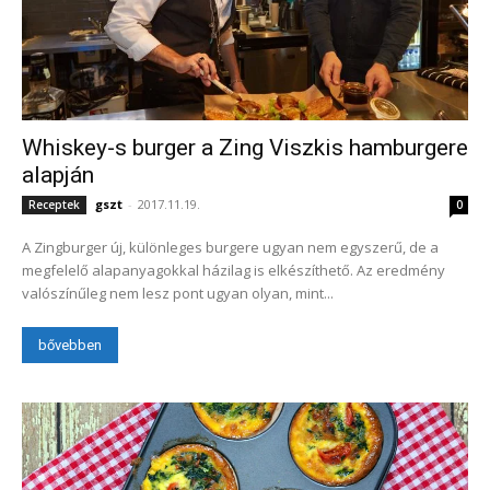
Whiskey-s burger a Zing Viszkis hamburgere
alapján
gszt
-
2017.11.19.
Receptek
0
A Zingburger új, különleges burgere ugyan nem egyszerű, de a
megfelelő alapanyagokkal házilag is elkészíthető. Az eredmény
valószínűleg nem lesz pont ugyan olyan, mint...
bővebben