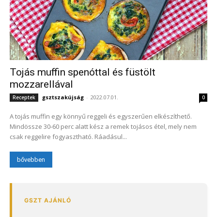
Tojás muffin spenóttal és füstölt
mozzarellával
gsztszakújság
-
2022.07.01.
Receptek
0
A tojás muffin egy könnyű reggeli és egyszerűen elkészíthető.
Mindössze 30-60 perc alatt kész a remek tojásos étel, mely nem
csak reggelire fogyasztható. Ráadásul...
bővebben