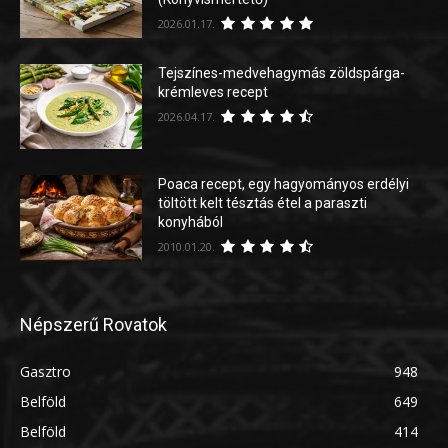
2026.01.17.
Tejszínes-medvehagymás zöldspárga-
krémleves recept
2026.04.17.
Poaca recept, egy hagyományos erdélyi
töltött kelt tésztás étel a paraszti
konyhából
2010.01.20.
Népszerű Rovatok
Gasztro
948
Belföld
649
Belföld
414