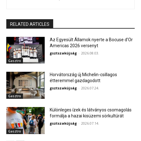
RELATED ARTICLES
Az Egyesült Államok nyerte a Bocuse d’Or
Americas 2026 versenyt
gsztszakújság
-
2026.08.03.
Gasztro
Horvátország új Michelin-csillagos
étteremmel gazdagodott
gsztszakújság
-
2026.07.24.
Gasztro
Különleges ízek és látványos csomagolás
formálja a hazai kisüzemi sörkultúrát
gsztszakújság
-
2026.07.14.
Gasztro