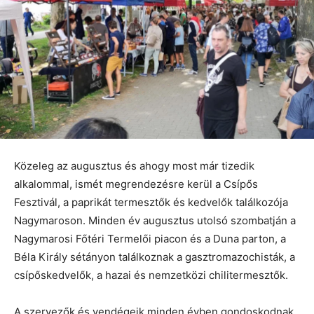
Közeleg az augusztus és ahogy most már tizedik
alkalommal, ismét megrendezésre kerül a Csípős
Fesztivál, a paprikát termesztők és kedvelők találkozója
Nagymaroson. Minden év augusztus utolsó szombatján a
Nagymarosi Főtéri Termelői piacon és a Duna parton, a
Béla Király sétányon találkoznak a gasztromazochisták, a
csípőskedvelők, a hazai és nemzetközi chilitermesztők.
A szervezők és vendégeik minden évben gondoskodnak