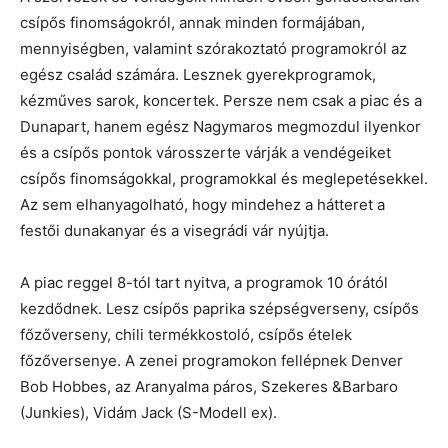
csípős finomságokról, annak minden formájában,
mennyiségben, valamint szórakoztató programokról az
egész család számára. Lesznek gyerekprogramok,
kézműves sarok, koncertek. Persze nem csak a piac és a
Dunapart, hanem egész Nagymaros megmozdul ilyenkor
és a csípős pontok városszerte várják a vendégeiket
csípős finomságokkal, programokkal és meglepetésekkel.
Az sem elhanyagolható, hogy mindehez a hátteret a
festői dunakanyar és a visegrádi vár nyújtja.
A piac reggel 8-tól tart nyitva, a programok 10 órától
kezdődnek. Lesz csípős paprika szépségverseny, csípős
főzőverseny, chili termékkostoló, csípős ételek
főzőversenye. A zenei programokon fellépnek Denver
Bob Hobbes, az Aranyalma páros, Szekeres &Barbaro
(Junkies), Vidám Jack (S-Modell ex).