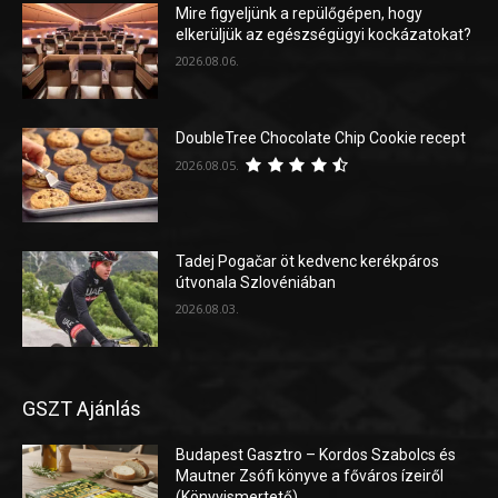
Mire figyeljünk a repülőgépen, hogy
elkerüljük az egészségügyi kockázatokat?
2026.08.06.
DoubleTree Chocolate Chip Cookie recept
2026.08.05.
Tadej Pogačar öt kedvenc kerékpáros
útvonala Szlovéniában
2026.08.03.
GSZT Ajánlás
Budapest Gasztro – Kordos Szabolcs és
Mautner Zsófi könyve a főváros ízeiről
(Könyvismertető)