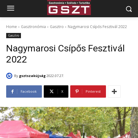
Home
Gasztronómia
Gasztro
Nagymarosi Csípős Fesztivál 2022
Gasztro
Nagymarosi Csípős Fesztivál
2022
By
gsztszakújság
2022.07.27.
Facebook
X
Pinterest