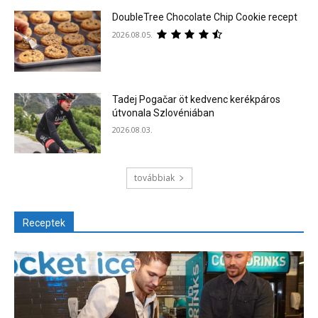
DoubleTree Chocolate Chip Cookie recept
2026.08.05.
Tadej Pogačar öt kedvenc kerékpáros
útvonala Szlovéniában
2026.08.03.
továbbiak
Receptek