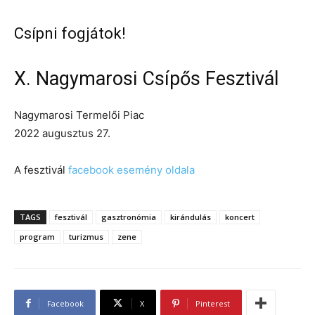
Csípni fogjátok!
X. Nagymarosi Csípős Fesztivál
Nagymarosi Termelői Piac
2022 augusztus 27.
A fesztivál
facebook esemény oldala
TAGS
fesztivál
gasztronómia
kirándulás
koncert
program
turizmus
zene
Facebook
X
Pinterest