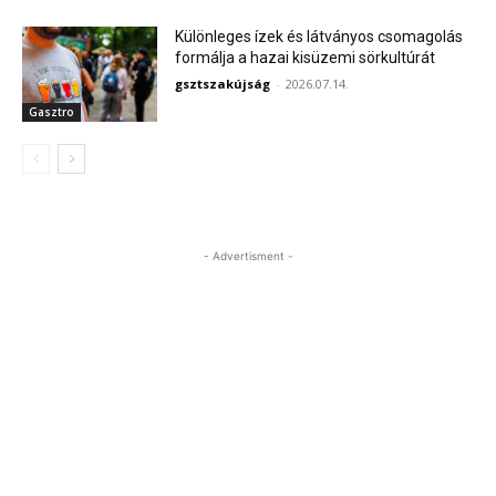
Különleges ízek és látványos csomagolás
formálja a hazai kisüzemi sörkultúrát
gsztszakújság
-
2026.07.14.
Gasztro
- Advertisment -