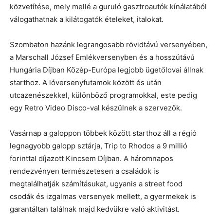
közvetítése, mely mellé a guruló gasztroautók kínálatából
válogathatnak a kilátogatók ételeket, italokat.
Szombaton hazánk legrangosabb rövidtávú versenyében,
a Marschall József Emlékversenyben és a hosszútávú
Hungária Díjban Közép-Európa legjobb ügetőlovai állnak
starthoz. A lóversenyfutamok között és után
utcazenészekkel, különböző programokkal, este pedig
egy Retro Video Disco-val készülnek a szervezők.
Vasárnap a galoppon többek között starthoz áll a régió
legnagyobb galopp sztárja, Trip to Rhodos a 9 millió
forinttal díjazott Kincsem Díjban. A háromnapos
rendezvényen természetesen a családok is
megtalálhatják számításukat, ugyanis a street food
csodák és izgalmas versenyek mellett, a gyermekek is
garantáltan találnak majd kedvükre való aktivitást.