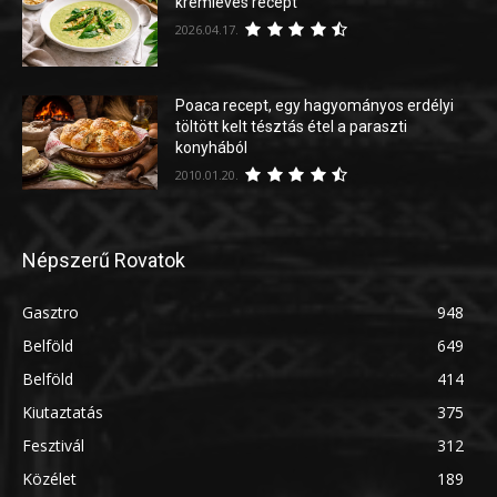
krémleves recept
2026.04.17.
Poaca recept, egy hagyományos erdélyi
töltött kelt tésztás étel a paraszti
konyhából
2010.01.20.
Népszerű Rovatok
Gasztro
948
Belföld
649
Belföld
414
Kiutaztatás
375
Fesztivál
312
Közélet
189