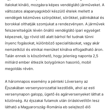
italokat kínáló, mozgásra képes vendéglátó járműveket. A
változatos alapanyagokból készülő ételek mellett a
vendégek kézműves szörpökkel, sörökkel, pálinkákkal és
borokkal olthatják szomjukat a rendezvényen. A járművek
felszereltségük lévén önálló vendéglátó ipari egységet
képeznek, így rövid idő alatt bárhol fel tudnak tűnni
ínyenc fogásokat, különböző specialitásokat, vagy akár
nemzetközi és etnikai menüket kínálva elfogadható áron.
Talán ennek is köszönhető, hogy jelenleg naponta 2,5
milliárd ember étkezik bolygónkon hasonló, mobil
megoldás révén.
A háromnapos esemény a pénteki Lóverseny az
Éjszakában versenysorozattal kezdődik, ahol az esti
versenynapon galopp, ügető és agárversenyeket láthat a
közönség. Az éjszakai futamok után óriáskivetítőn lesz
látható a Magyarország-Románia eb selejtező élő