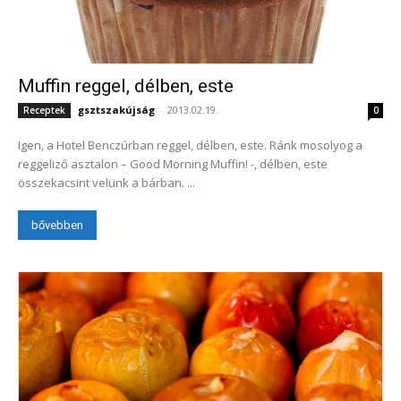
Muffin reggel, délben, este
gsztszakújság
-
2013.02.19.
Receptek
0
Igen, a Hotel Benczúrban reggel, délben, este. Ránk mosolyog a
reggeliző asztalon – Good Morning Muffin! -, délben, este
összekacsint velünk a bárban. ...
bővebben