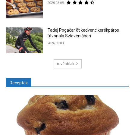
2026.08.05.
Tadej Pogačar öt kedvenc kerékpáros
útvonala Szlovéniában
2026.08.03.
továbbiak
Receptek