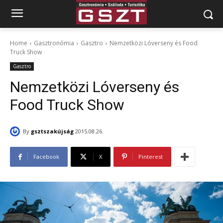
Home
Gasztronómia
Gasztro
Nemzetközi Lóverseny és Food
Truck Show
Gasztro
Nemzetközi Lóverseny és
Food Truck Show
By
gsztszakújság
2015.08.26.
Facebook
X
Pinterest