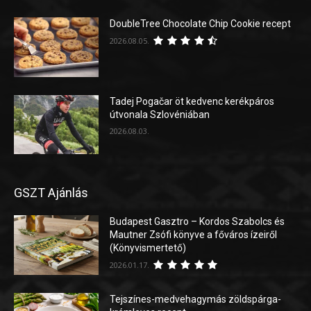
DoubleTree Chocolate Chip Cookie recept
2026.08.05.
Tadej Pogačar öt kedvenc kerékpáros
útvonala Szlovéniában
2026.08.03.
GSZT Ajánlás
Budapest Gasztro – Kordos Szabolcs és
Mautner Zsófi könyve a főváros ízeiről
(Könyvismertető)
2026.01.17.
Tejszínes-medvehagymás zöldspárga-