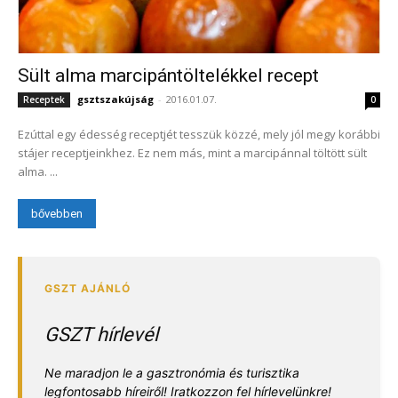
Sült alma marcipántöltelékkel recept
gsztszakújság
-
2016.01.07.
Receptek
0
Ezúttal egy édesség receptjét tesszük közzé, mely jól megy korábbi
stájer receptjeinkhez. Ez nem más, mint a marcipánnal töltött sült
alma. ...
bővebben
GSZT hírlevél
Ne maradjon le a gasztronómia és turisztika
legfontosabb híreiről! Iratkozzon fel hírlevelünkre!