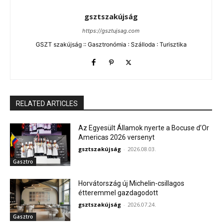
gsztszakújság
https://gsztujsag.com
GSZT szakújság :: Gasztronómia : Szálloda : Turisztika
RELATED ARTICLES
Az Egyesült Államok nyerte a Bocuse d’Or
Americas 2026 versenyt
gsztszakújság
-
2026.08.03.
Gasztro
Horvátország új Michelin-csillagos
étteremmel gazdagodott
gsztszakújság
-
2026.07.24.
Gasztro