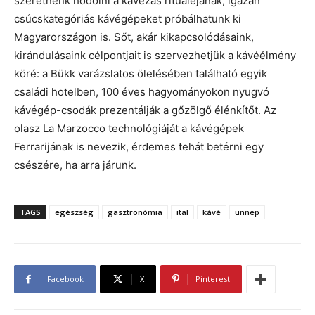
szeretnénk hódolni a kávézás rituáléjának, igazán
csúcskategóriás kávégépeket próbálhatunk ki
Magyarországon is. Sőt, akár kikapcsolódásaink,
kirándulásaink célpontjait is szervezhetjük a kávéélmény
köré: a Bükk varázslatos ölelésében található egyik
családi hotelben, 100 éves hagyományokon nyugvó
kávégép-csodák prezentálják a gőzölgő élénkítőt. Az
olasz La Marzocco technológiáját a kávégépek
Ferrarijának is nevezik, érdemes tehát betérni egy
csészére, ha arra járunk.
TAGS
egészség
gasztronómia
ital
kávé
ünnep
Facebook
X
Pinterest