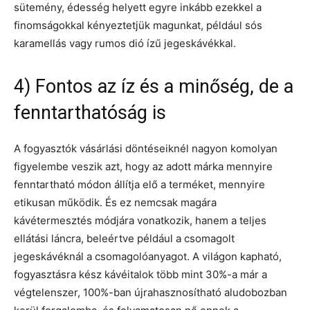
sütemény, édesség helyett egyre inkább ezekkel a
finomságokkal kényeztetjük magunkat, például sós
karamellás vagy rumos dió ízű jegeskávékkal.
4) Fontos az íz és a minőség, de a
fenntarthatóság is
A fogyasztók vásárlási döntéseiknél nagyon komolyan
figyelembe veszik azt, hogy az adott márka mennyire
fenntartható módon állítja elő a terméket, mennyire
etikusan működik. És ez nemcsak magára
kávétermesztés módjára vonatkozik, hanem a teljes
ellátási láncra, beleértve például a csomagolt
jegeskávéknál a csomagolóanyagot. A világon kapható,
fogyasztásra kész kávéitalok több mint 30%-a már a
végtelenszer, 100%-ban újrahasznosítható aludobozban