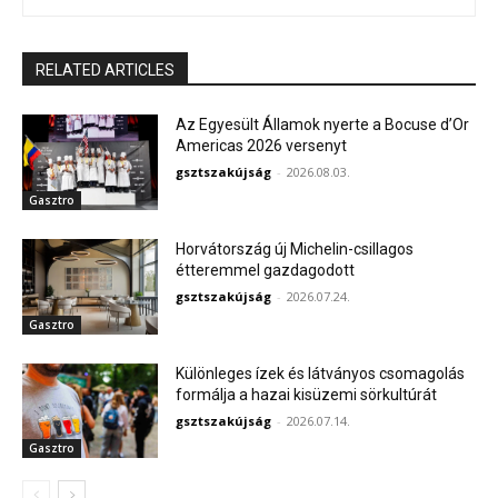
RELATED ARTICLES
Az Egyesült Államok nyerte a Bocuse d’Or
Americas 2026 versenyt
gsztszakújság
-
2026.08.03.
Gasztro
Horvátország új Michelin-csillagos
étteremmel gazdagodott
gsztszakújság
-
2026.07.24.
Gasztro
Különleges ízek és látványos csomagolás
formálja a hazai kisüzemi sörkultúrát
gsztszakújság
-
2026.07.14.
Gasztro