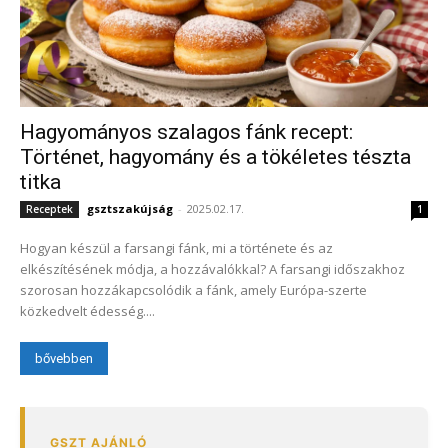
Hagyományos szalagos fánk recept:
Történet, hagyomány és a tökéletes tészta
titka
gsztszakújság
-
2025.02.17.
Receptek
1
Hogyan készül a farsangi fánk, mi a története és az
elkészítésének módja, a hozzávalókkal? A farsangi időszakhoz
szorosan hozzákapcsolódik a fánk, amely Európa-szerte
közkedvelt édesség....
bővebben