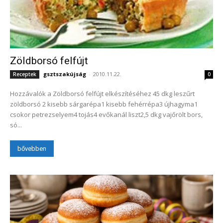
Zöldborsó felfújt
gsztszakújság
-
2010.11.22.
Receptek
0
Hozzávalók a Zöldborsó felfújt elkészítéséhez 45 dkg leszűrt
zöldborsó 2 kisebb sárgarépa1 kisebb fehérrépa3 újhagyma1
csokor petrezselyem4 tojás4 evőkanál liszt2,5 dkg vajőrölt bors,
só...
bővebben