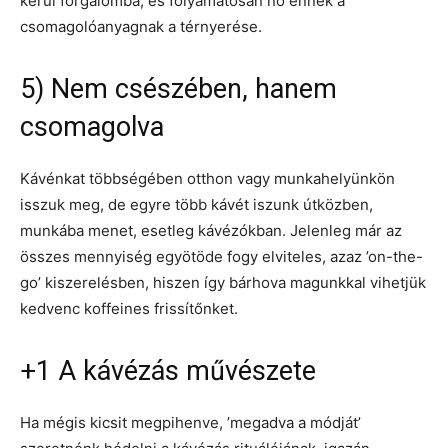
kerül forgalomba, és folyamatosan nő ennek a
csomagolóanyagnak a térnyerése.
5) Nem csészében, hanem
csomagolva
Kávénkat többségében otthon vagy munkahelyünkön
isszuk meg, de egyre több kávét iszunk útközben,
munkába menet, esetleg kávézókban. Jelenleg már az
összes mennyiség egyötöde fogy elviteles, azaz ’on-the-
go’ kiszerelésben, hiszen így bárhova magunkkal vihetjük
kedvenc koffeines frissítőnket.
+1 A kávézás művészete
Ha mégis kicsit megpihenve, ’megadva a módját’