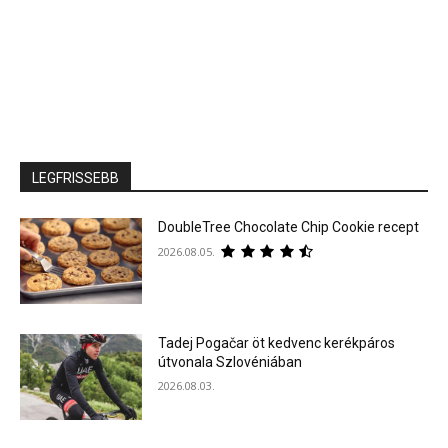
LEGFRISSEBB
DoubleTree Chocolate Chip Cookie recept
2026.08.05.
Tadej Pogačar öt kedvenc kerékpáros
útvonala Szlovéniában
2026.08.03.