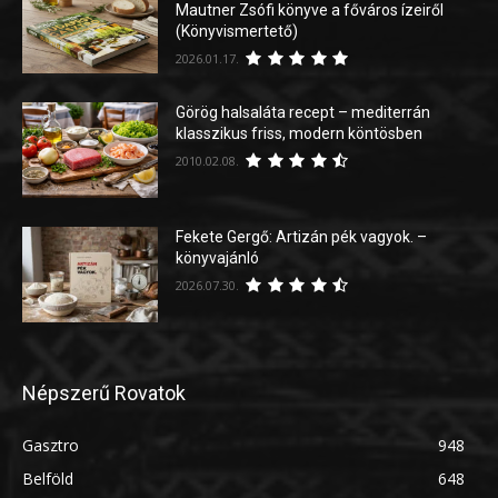
Mautner Zsófi könyve a főváros ízeiről
(Könyvismertető)
2026.01.17.
Görög halsaláta recept – mediterrán
klasszikus friss, modern köntösben
2010.02.08.
Fekete Gergő: Artizán pék vagyok. –
könyvajánló
2026.07.30.
Népszerű Rovatok
Gasztro
948
Belföld
648