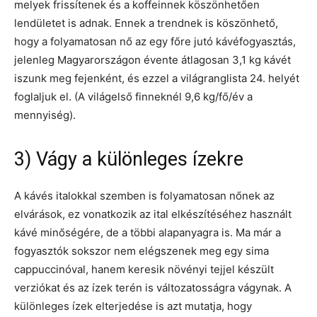
melyek frissítenek és a koffeinnek köszönhetően
lendületet is adnak. Ennek a trendnek is köszönhető,
hogy a folyamatosan nő az egy főre jutó kávéfogyasztás,
jelenleg Magyarországon évente átlagosan 3,1 kg kávét
iszunk meg fejenként, és ezzel a világranglista 24. helyét
foglaljuk el. (A világelső finneknél 9,6 kg/fő/év a
mennyiség).
3) Vágy a különleges ízekre
A kávés italokkal szemben is folyamatosan nőnek az
elvárások, ez vonatkozik az ital elkészítéséhez használt
kávé minőségére, de a többi alapanyagra is. Ma már a
fogyasztók sokszor nem elégszenek meg egy sima
cappuccinóval, hanem keresik növényi tejjel készült
verziókat és az ízek terén is változatosságra vágynak. A
különleges ízek elterjedése is azt mutatja, hogy