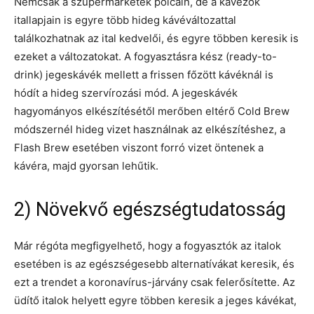
Nemcsak a szupermarketek polcain, de a kávézók
itallapjain is egyre több hideg kávéváltozattal
találkozhatnak az ital kedvelői, és egyre többen keresik is
ezeket a változatokat. A fogyasztásra kész (ready-to-
drink) jegeskávék mellett a frissen főzött kávéknál is
hódít a hideg szervírozási mód. A jegeskávék
hagyományos elkészítésétől merőben eltérő Cold Brew
módszernél hideg vizet használnak az elkészítéshez, a
Flash Brew esetében viszont forró vizet öntenek a
kávéra, majd gyorsan lehűtik.
2) Növekvő egészségtudatosság
Már régóta megfigyelhető, hogy a fogyasztók az italok
esetében is az egészségesebb alternatívákat keresik, és
ezt a trendet a koronavírus-járvány csak felerősítette. Az
üdítő italok helyett egyre többen keresik a jeges kávékat,