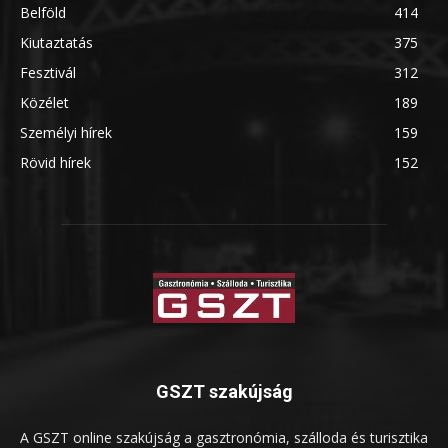
Belföld
414
Kiutaztatás
375
Fesztivál
312
Közélet
189
Személyi hírek
159
Rövid hírek
152
GSZT szakújság
A GSZT online szakújság a gasztronómia, szálloda és turisztika