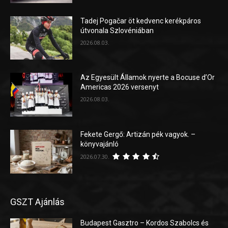
Tadej Pogačar öt kedvenc kerékpáros
útvonala Szlovéniában
2026.08.03.
Az Egyesült Államok nyerte a Bocuse d’Or
Americas 2026 versenyt
2026.08.03.
Fekete Gergő: Artizán pék vagyok. –
könyvajánló
2026.07.30.
GSZT Ajánlás
Budapest Gasztro – Kordos Szabolcs és