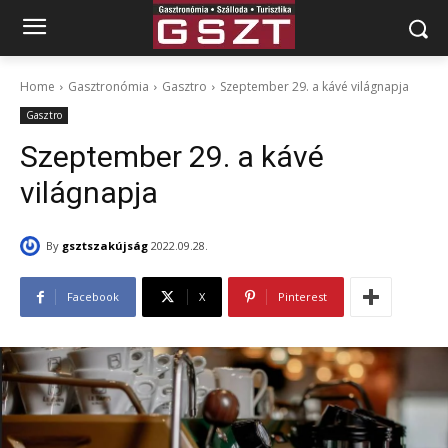
Home
Gasztronómia
Gasztro
Szeptember 29. a kávé világnapja
Gasztro
Szeptember 29. a kávé
világnapja
By
gsztszakújság
2022.09.28.
Facebook
X
Pinterest