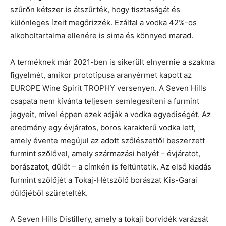
szűrőn kétszer is átszűrték, hogy tisztaságát és
különleges ízeit megőrizzék. Ezáltal a vodka 42%-os
alkoholtartalma ellenére is sima és könnyed marad.
A terméknek már 2021-ben is sikerült elnyernie a szakma
figyelmét, amikor prototípusa aranyérmet kapott az
EUROPE Wine Spirit TROPHY versenyen. A Seven Hills
csapata nem kívánta teljesen semlegesíteni a furmint
jegyeit, mivel éppen ezek adják a vodka egyediségét. Az
eredmény egy évjáratos, boros karakterű vodka lett,
amely évente megújul az adott szőlészettől beszerzett
furmint szőlővel, amely származási helyét – évjáratot,
borászatot, dűlőt – a címkén is feltüntetik. Az első kiadás
furmint szőlőjét a Tokaj-Hétszőlő borászat Kis-Garai
dűlőjéből szüretelték.
A Seven Hills Distillery, amely a tokaji borvidék varázsát