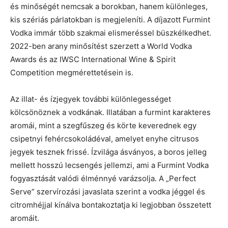
és minőségét nemcsak a borokban, hanem különleges,
kis szériás párlatokban is megjeleníti. A díjazott Furmint
Vodka immár több szakmai elismeréssel büszkélkedhet.
2022-ben arany minősítést szerzett a World Vodka
Awards és az IWSC International Wine & Spirit
Competition megmérettetésein is.
Az illat- és ízjegyek további különlegességet
kölcsönöznek a vodkának. Illatában a furmint karakteres
aromái, mint a szegfűszeg és körte keverednek egy
csipetnyi fehércsokoládéval, amelyet enyhe citrusos
jegyek tesznek frissé. Ízvilága ásványos, a boros jelleg
mellett hosszú lecsengés jellemzi, ami a Furmint Vodka
fogyasztását valódi élménnyé varázsolja. A „Perfect
Serve” szervírozási javaslata szerint a vodka jéggel és
citromhéjjal kínálva bontakoztatja ki legjobban összetett
aromáit.