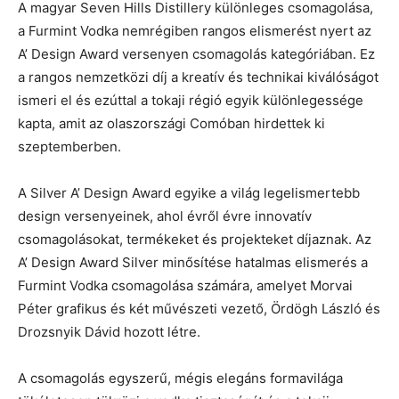
A magyar Seven Hills Distillery különleges csomagolása,
a Furmint Vodka nemrégiben rangos elismerést nyert az
A’ Design Award versenyen csomagolás kategóriában. Ez
a rangos nemzetközi díj a kreatív és technikai kiválóságot
ismeri el és ezúttal a tokaji régió egyik különlegessége
kapta, amit az olaszországi Comóban hirdettek ki
szeptemberben.
A Silver A’ Design Award egyike a világ legelismertebb
design versenyeinek, ahol évről évre innovatív
csomagolásokat, termékeket és projekteket díjaznak. Az
A’ Design Award Silver minősítése hatalmas elismerés a
Furmint Vodka csomagolása számára, amelyet Morvai
Péter grafikus és két művészeti vezető, Ördögh László és
Drozsnyik Dávid hozott létre.
A csomagolás egyszerű, mégis elegáns formavilága