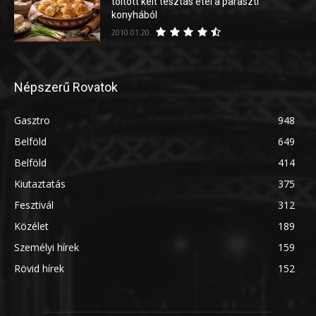
töltött kelt tésztás étel a paraszti
konyhából
2010.01.20.
Népszerű Rovatok
Gasztro
948
Belföld
649
Belföld
414
Kiutaztatás
375
Fesztivál
312
Közélet
189
Személyi hírek
159
Rövid hírek
152