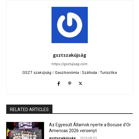
gsztszakújság
https://gsztujsag.com
GSZT szakújság :: Gasztronómia : Szálloda : Turisztika
RELATED ARTICLES
Az Egyesült Államok nyerte a Bocuse d’Or
Americas 2026 versenyt
gsztszakújság
-
2026.08.03.