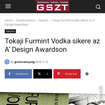
Home
Gasztronómia
Gasztro
Tokaji Furmint Vodka sikere az A'
Design Awardson
Gasztro
Tokaji Furmint Vodka sikere az
A’ Design Awardson
By
gsztszakújság
2024.11.12.
Facebook
X
Pinterest