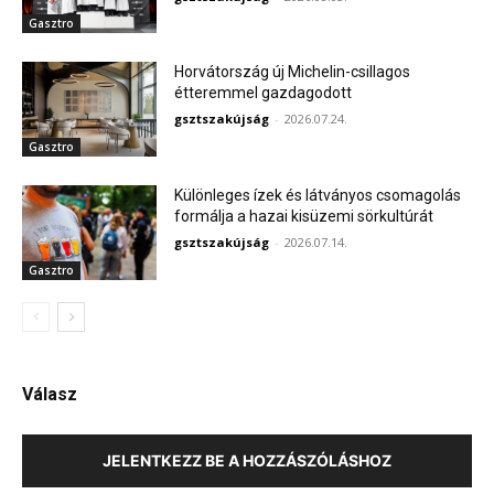
Gasztro
Horvátország új Michelin-csillagos
étteremmel gazdagodott
gsztszakújság
-
2026.07.24.
Gasztro
Különleges ízek és látványos csomagolás
formálja a hazai kisüzemi sörkultúrát
gsztszakújság
-
2026.07.14.
Gasztro
Válasz
JELENTKEZZ BE A HOZZÁSZÓLÁSHOZ