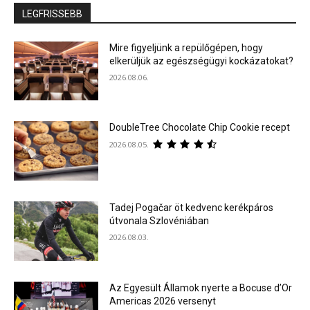
LEGFRISSEBB
Mire figyeljünk a repülőgépen, hogy
elkerüljük az egészségügyi kockázatokat?
2026.08.06.
DoubleTree Chocolate Chip Cookie recept
2026.08.05.
Tadej Pogačar öt kedvenc kerékpáros
útvonala Szlovéniában
2026.08.03.
Az Egyesült Államok nyerte a Bocuse d’Or
Americas 2026 versenyt