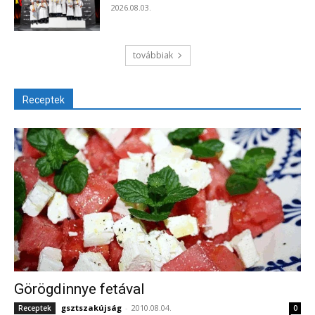
2026.08.03.
továbbiak
Receptek
Görögdinnye fetával
gsztszakújság
-
2010.08.04.
Receptek
0