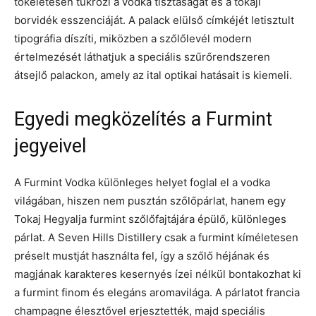
tökéletesen tükrözi a vodka tisztaságát és a tokaji
borvidék esszenciáját. A palack elülső címkéjét letisztult
tipográfia díszíti, miközben a szőlőlevél modern
értelmezését láthatjuk a speciális szűrőrendszeren
átsejlő palackon, amely az ital optikai hatásait is kiemeli.
Egyedi megközelítés a Furmint
jegyeivel
A Furmint Vodka különleges helyet foglal el a vodka
világában, hiszen nem pusztán szőlőpárlat, hanem egy
Tokaj Hegyalja furmint szőlőfajtájára épülő, különleges
párlat. A Seven Hills Distillery csak a furmint kíméletesen
préselt mustját használta fel, így a szőlő héjának és
magjának karakteres kesernyés ízei nélkül bontakozhat ki
a furmint finom és elegáns aromavilága. A párlatot francia
champagne élesztővel erjesztették, majd speciális