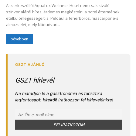
A cserkeszöllői AquaLux Wellness Hotel nem csak kiváló
színvonaláról híres, érdemes megkóstolni a hotel éttermének
ételkülönlegességeit is. Például a fehérboros, mascarpone-s
almazselét, mely Nádudvari...
bővebben
GSZT hírlevél
Ne maradjon le a gasztronómia és turisztika
legfontosabb híreiről! Iratkozzon fel hírlevelünkre!