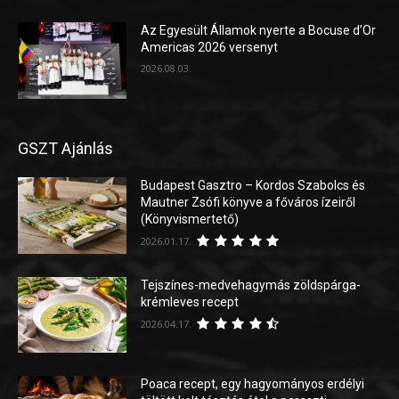
Az Egyesült Államok nyerte a Bocuse d’Or
Americas 2026 versenyt
2026.08.03.
GSZT Ajánlás
Budapest Gasztro – Kordos Szabolcs és
Mautner Zsófi könyve a főváros ízeiről
(Könyvismertető)
2026.01.17.
Tejszínes-medvehagymás zöldspárga-
krémleves recept
2026.04.17.
Poaca recept, egy hagyományos erdélyi