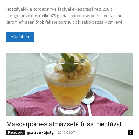
Hozzávalók a görögdinnye fetával elkészítéséhez: 200 g
görögdinnye (héj nélkül)75 g feta sajtpár csepp frissen facsart
citromléfrissen őrölt fekete bors16 db kisebb bazsalikom levél...
bővebben
Mascarpone-s almazselé friss mentával
gsztszakújság
-
2013.05.07.
Receptek
0