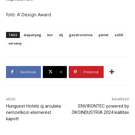
fotó: A’ Design Award
TAGS
alapanyag
bor
díj
gasztronómia
párlat
szőlő
verseny
Facebook
X
Pinterest
előző
következő
Hunguest Hotels új arculata
ENVIRONTEC powered by
nemzetközi elismerést
ÖKOINDUSTRIA 2024 kiállítás
kapott