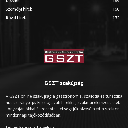
Közélet
189
Személyi hírek
160
Rövid hírek
152
GSZT szakújság
A GSZT online szakújság a gasztronómia, szálloda és turisztika
hiteles iránytűje. Friss ágazati hírekkel, szakmai elemzésekkel,
könyvajánlókkal és receptekkel segítjük olvasóinkat a szektor
mindennapi tájékozódásában.
Lépjen kapcsolatba velünk!