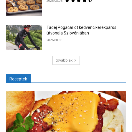
2026.08.05.
Tadej Pogačar öt kedvenc kerékpáros
útvonala Szlovéniában
2026.08.03.
továbbiak
Receptek