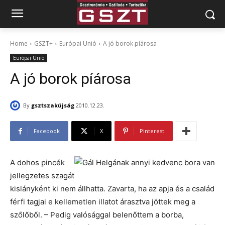
Home
GSZT+
Európai Unió
A jó borok píárosa
Európai Unió
A jó borok píárosa
By
gsztszakújság
2010.12.23.
Facebook
X
Pinterest
A dohos pincék
jellegzetes szagát
kislányként ki nem állhatta. Zavarta, ha az apja és a család
férfi tagjai e kellemetlen illatot árasztva jöttek meg a
szőlőből. – Pedig valósággal belenőttem a borba,