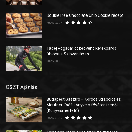
DoubleTree Chocolate Chip Cookie recept
2026.08.05.
Tadej Pogačar öt kedvenc kerékpáros
útvonala Szlovéniában
2026.08.03.
GSZT Ajánlás
Budapest Gasztro – Kordos Szabolcs és
Mautner Zsófi könyve a főváros ízeiről
(Könyvismertető)
2026.01.17.