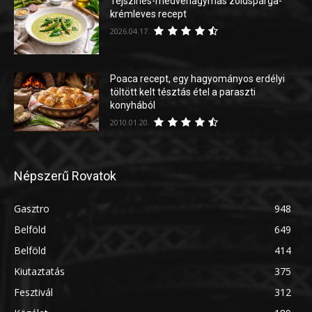
Tejszínes-medvehagymás zöldspárga-
krémleves recept
2026.04.17.
Poaca recept, egy hagyományos erdélyi
töltött kelt tésztás étel a paraszti
konyhából
2010.01.20.
Népszerű Rovatok
Gasztro
948
Belföld
649
Belföld
414
Kiutaztatás
375
Fesztivál
312