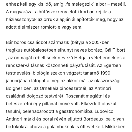
ehhez kell egy kis idő, amíg „felmelegszik” a bor – meséli.
A magyarázat a hűtőszekrény előtti korban rejlik: a
háziasszonyok az orruk alapján állapították meg, hogy az
adott élelmiszer romlott-e vagy sem.
Bár boros családból származik (bátyja a 2005-ben
tragikus autóbalesetben elhunyt neves borász, Gál Tibor)
, az önmagát rebellisnek nevező Helga a véletlennek és a
rendszerváltásnak köszönheti pályafutását. Az Egerben
testnevelés–biológia szakon végzett tanárnő 1990
januárjában látogatta meg az akkor már az olaszországi
Bolgheriben, az Ornellaia pincészetnél, az Antinori
családnál dolgozó testvérét. Toscanát meglátni és
beleszeretni egy pillanat műve volt. Elkezdett olaszul
tanulni, belehabarodott a gasztronómiába. Ludovico
Antinori márki és borai révén eljutott Bordeaux-ba, olyan
birtokokra, ahová a galamboknak is útlevél kell. Miközben