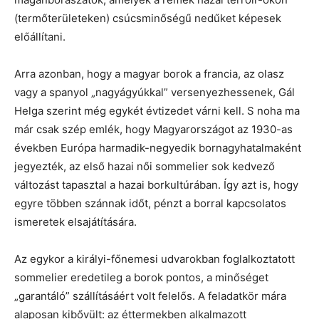
(termőterületeken) csúcsminőségű nedűket képesek
előállítani.
Arra azonban, hogy a magyar borok a francia, az olasz
vagy a spanyol „nagyágyúkkal” versenyezhessenek, Gál
Helga szerint még egykét évtizedet várni kell. S noha ma
már csak szép emlék, hogy Magyarországot az 1930-as
években Európa harmadik-negyedik bornagyhatalmaként
jegyezték, az első hazai női sommelier sok kedvező
változást tapasztal a hazai borkultúrában. Így azt is, hogy
egyre többen szánnak időt, pénzt a borral kapcsolatos
ismeretek elsajátítására.
Az egykor a királyi-főnemesi udvarokban foglalkoztatott
sommelier eredetileg a borok pontos, a minőséget
„garantáló” szállításáért volt felelős. A feladatkör mára
alaposan kibővült: az éttermekben alkalmazott