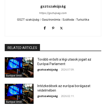
gsztszakújság
https://gsztujsag.com
GSZT szakújság :: Gasztronómia : Szálloda : Turisztika
RELATED ARTICLES
Tovább erősíti a légi utasok jogait az
Európai Parlament
gsztszakújság
-
2026.07.09.
Európai Unió
Intézkedések az európai borágazat
védelmében
gsztszakújság
-
2026.02.11.
Európai Unió