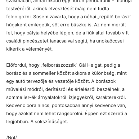
szakmában, annál inkább egy húron pendültünk – mondja
testvéréről, akinek elvesztését máig nem tudta
feldolgozni. Sosem zavarta, hogy a néhai „repülő borász”
húgaként emlegetik, sőt erre büszke is. Az nem merült
fel, hogy bátyja helyébe lépjen, de a fiúk által tovább vitt
családi pincészetet tanácsaival segíti, ha unokaöccsei
kikérik a véleményét.
Előfordul, hogy „felborászozzák” Gál Helgát, pedig a
borász és a sommelier között akkora a különbség, mint
egy autó tervezője és vezetője között. A borászok
művelési módról, derítésről és érlelésről beszélnek, a
sommelier-ék árnyalatokról, ízjegyekről, karakterekről.
Kedvenc bora nincs, pontosabban annyi kedvence van,
hogy azokat nem lehet rangsorolni. Éppen ezt szereti a
legjobban. A sokszínűséget.
/Nol/