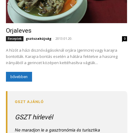
Orjaleves
gsztszakújság
-
2013.01.20.
Receptek
0
A hízót a házi disznóvágásoknál orjára (gerincre) vagy karajra
bontották. Karajra bontás esetén a hátára fektetve a hasüreg
irányából a gerincet középen kettéhasítva vágták...
bővebben
GSZT hírlevél
Ne maradjon le a gasztronómia és turisztika