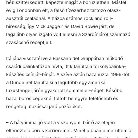
bébiszitterkedett, képezte magát a borüzletben. Másfél
évig Londonban élt, a felső tízezerhez tartozó olasz-
ausztrál családnál. A házba számos rock and roll-
híresség, így Mick Jagge r és David Bowie járt, de
legalább olyan izgató volt ellesni a Szardíniáról származó
szakácsnő receptjeit.
Itáliába visszatérve a Bassano del Grappában működő
családi pálinkafőzde hívta, itt kitanulta a törkölypálinka-
készítés csínját-bínját. A szíve aztán hazahúzta, 1996-tól
a Gundelnél tanulta ki a legutóbb egy amerikai
luxustengerjárón gyakorolt sommelier-séget. Később
hazai boros cégeknél töltött be egyre felelősebb és
rengeteg utazással járó pozíciókat.
– A bátyámmal jó volt a viszonyom, bár ő az elején
ellenezte a boros karrieremet. Minél jobban elmerültem a