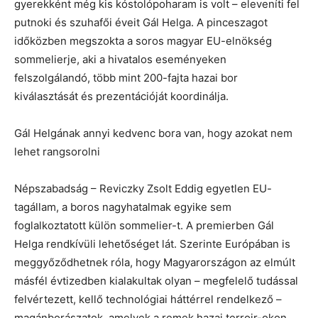
gyerekként még kis kóstolópoharam is volt – eleveníti fel
putnoki és szuhafői éveit Gál Helga. A pinceszagot
időközben megszokta a soros magyar EU-elnökség
sommelierje, aki a hivatalos eseményeken
felszolgálandó, több mint 200-fajta hazai bor
kiválasztását és prezentációját koordinálja.
Gál Helgának annyi kedvenc bora van, hogy azokat nem
lehet rangsorolni
Népszabadság – Reviczky Zsolt Eddig egyetlen EU-
tagállam, a boros nagyhatalmak egyike sem
foglalkoztatott külön sommelier-t. A premierben Gál
Helga rendkívüli lehetőséget lát. Szerinte Európában is
meggyőződhetnek róla, hogy Magyarországon az elmúlt
másfél évtizedben kialakultak olyan – megfelelő tudással
felvértezett, kellő technológiai háttérrel rendelkező –
magánborászatok, amelyek a remek hazai terroir-okon