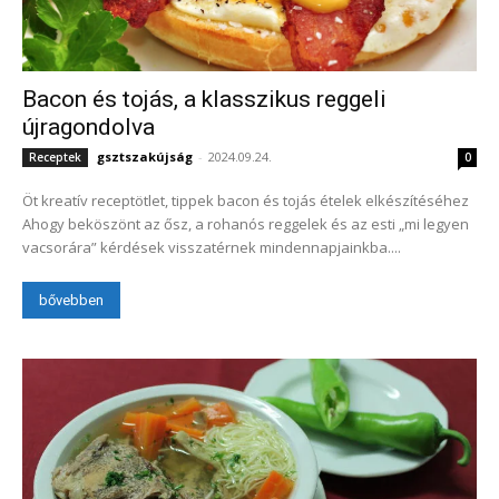
Bacon és tojás, a klasszikus reggeli
újragondolva
gsztszakújság
-
2024.09.24.
Receptek
0
Öt kreatív receptötlet, tippek bacon és tojás ételek elkészítéséhez
Ahogy beköszönt az ősz, a rohanós reggelek és az esti „mi legyen
vacsorára” kérdések visszatérnek mindennapjainkba....
bővebben