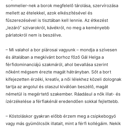
sommelier-nek a borok megfelelő tárolása, szervírozása
mellett az ételekkel, azok elkészítésével és
fűszerezésével is tisztában kell lennie. Az étkezést
„lezáró” szivarokról, kávékról, no meg a keményebb
párlatokról nem is beszélve.
– Mi valahol a bor píárosai vagyunk – mondja a szívesen
és általában a megkívánt borhoz főző Gál Helga a
férfidominanciájú szakmáról, ahol bevallása szerint
nőként mégsem érezte magát hátrányban. Sőt a bort
kifejezetten érzéki, kreatív, a női lélekhez közeli dolognak
tartja az angolul és olaszul kiválóan beszélő, magát
németül is megértető szakember. Ráadásul a nők illat- és
ízérzékelése a férfiakénál eredendően sokkal fejlettebb.
– Kóstoláskor gyakran előbb érzem meg a csipkebogyó
vagy más gyümölcsök illatait, mint a férfi kollégáim. Nekik