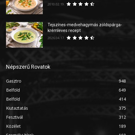
2010.02.19.
Tejszínes-medvehagymás zöldspárga-
krémleves recept
2026.04.17.
Népszerű Rovatok
Gasztro
948
Belföld
649
Belföld
414
Kiutaztatás
375
Fesztivál
312
Közélet
189