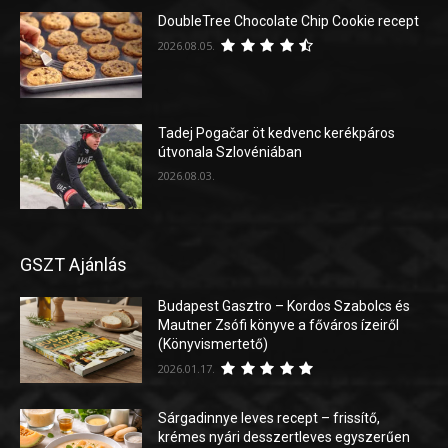
DoubleTree Chocolate Chip Cookie recept
2026.08.05.
Tadej Pogačar öt kedvenc kerékpáros
útvonala Szlovéniában
2026.08.03.
GSZT Ajánlás
Budapest Gasztro – Kordos Szabolcs és
Mautner Zsófi könyve a főváros ízeiről
(Könyvismertető)
2026.01.17.
Sárgadinnye leves recept – frissítő,
krémes nyári desszertleves egyszerűen