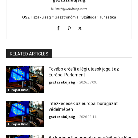
https://gsztujsag.com
GSZT szakújság :: Gasztronómia : Szálloda : Turisztika
RELATED ARTICLES
Tovább erősíti a légi utasok jogait az
Európai Parlament
gsztszakújság
-
2026.07.09.
Európai Unió
Intézkedések az európai borágazat
védelmében
gsztszakújság
-
2026.02.11.
Európai Unió
Az Európai Parlament megerősítené a légi