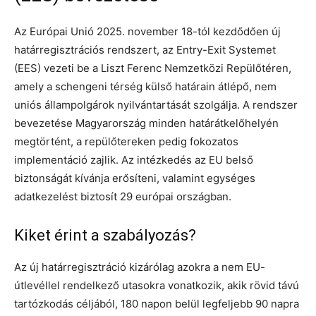
Az Európai Unió 2025. november 18-tól kezdődően új
határregisztrációs rendszert, az Entry-Exit Systemet
(EES) vezeti be a Liszt Ferenc Nemzetközi Repülőtéren,
amely a schengeni térség külső határain átlépő, nem
uniós állampolgárok nyilvántartását szolgálja. A rendszer
bevezetése Magyarország minden határátkelőhelyén
megtörtént, a repülőtereken pedig fokozatos
implementáció zajlik. Az intézkedés az EU belső
biztonságát kívánja erősíteni, valamint egységes
adatkezelést biztosít 29 európai országban.
Kiket érint a szabályozás?
Az új határregisztráció kizárólag azokra a nem EU-
útlevéllel rendelkező utasokra vonatkozik, akik rövid távú
tartózkodás céljából, 180 napon belül legfeljebb 90 napra