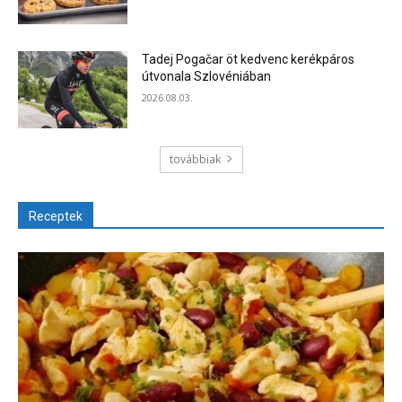
Tadej Pogačar öt kedvenc kerékpáros
útvonala Szlovéniában
2026.08.03.
továbbiak
Receptek