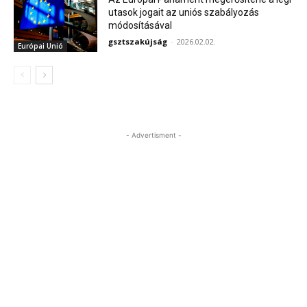
utasok jogait az uniós szabályozás
módosításával
gsztszakújság
-
2026.02.02.
Európai Unió
- Advertisment -