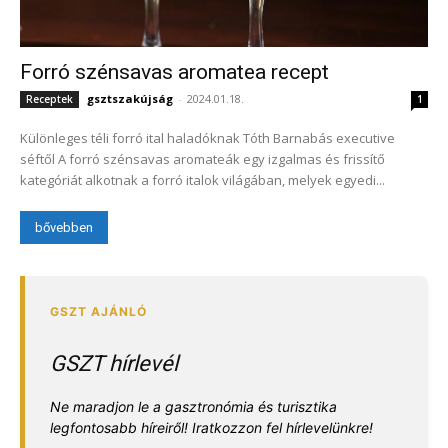
Forró szénsavas aromatea recept
gsztszakújság
-
2024.01.18.
Receptek
1
Különleges téli forró ital haladóknak Tóth Barnabás executive
séftől A forró szénsavas aromateák egy izgalmas és frissítő
kategóriát alkotnak a forró italok világában, melyek egyedi...
bővebben
GSZT hírlevél
Ne maradjon le a gasztronómia és turisztika
legfontosabb híreiről! Iratkozzon fel hírlevelünkre!