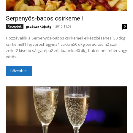
Serpenyős-babos csirkemell
gsztszakújság
-
2010.11.09.
Receptek
0
Hozzávalók a Serpenyős-babos csirkemell elkészítéséhez: 50 dkg
csirkemell1 fej vöröshagyma1 cukkini50 dkg paradicsom2 szál
zeller2 kisebb sárgarépa2 zöldpaprika40 dkg bab (lehet fehér vagy
vörös...
bővebben