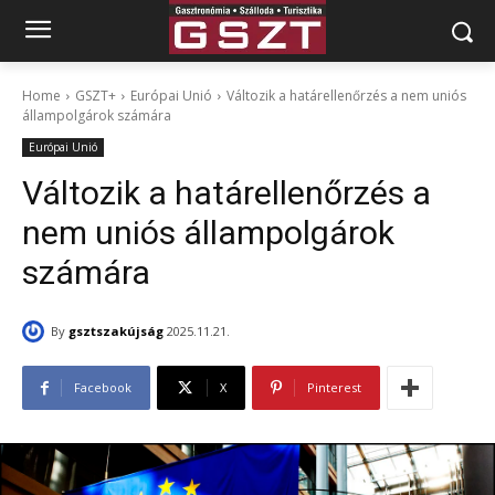
Home
GSZT+
Európai Unió
Változik a határellenőrzés a nem uniós
állampolgárok számára
Európai Unió
Változik a határellenőrzés a
nem uniós állampolgárok
számára
By
gsztszakújság
2025.11.21.
Facebook
X
Pinterest