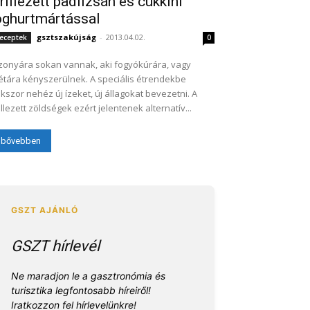
rillezett padlizsán és cukkini
oghurtmártással
gsztszakújság
-
2013.04.02.
eceptek
0
zonyára sokan vannak, aki fogyókúrára, vagy
étára kényszerülnek. A speciális étrendekbe
kszor nehéz új ízeket, új állagokat bevezetni. A
illezett zöldségek ezért jelentenek alternatív...
bővebben
GSZT hírlevél
Ne maradjon le a gasztronómia és
turisztika legfontosabb híreiről!
Iratkozzon fel hírlevelünkre!