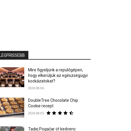
LEGFRISSEBB
Mire figyeljünk a repülőgépen,
hogy elkerüljük az egészségügyi
kockázatokat?
2026.08.06.
DoubleTree Chocolate Chip
Cookie recept
2026.08.05.
Tadej Pogačar öt kedvenc