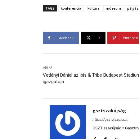
TAGS
konferencia
kultúra
múzeum
pályáz
Facebook
X
Pinterest
előző
Vetlényi Dániel az ibis & Tribe Budapest Stadiu
igazgatója
gsztszakújság
https://gsztujsag.com
GSZT szakújság :: Gasztron