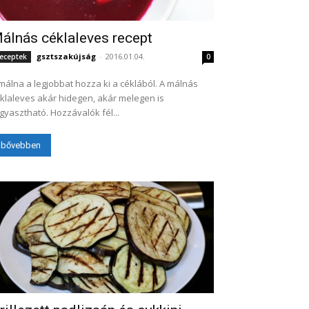
álnás céklaleves recept
gsztszakújság
-
2016.01.04.
eceptek
0
málna a legjobbat hozza ki a céklából. A málnás
klaleves akár hidegen, akár melegen is
fogyasztható. Hozzávalók fél...
bővebben