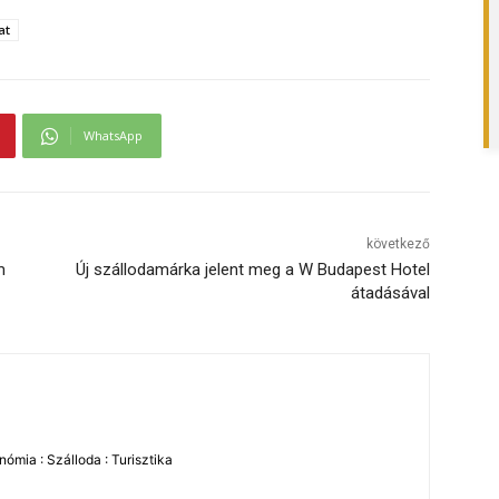
at
WhatsApp
következő
m
Új szállodamárka jelent meg a W Budapest Hotel
átadásával
ómia : Szálloda : Turisztika