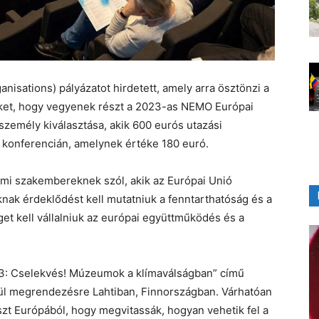
sations) pályázatot hirdetett, amely arra ösztönzi a
et, hogy vegyenek részt a 2023-as NEMO Európai
zemély kiválasztása, akik 600 eurós utazási
 konferencián, amelynek értéke 180 euró.
umi szakembereknek szól, akik az Európai Unió
ak érdeklődést kell mutatniuk a fenntarthatóság és a
get kell vállalniuk az európai együttműködés és a
: Cselekvés! Múzeumok a klímaválságban” című
ül megrendezésre Lahtiban, Finnországban. Várhatóan
t Európából, hogy megvitassák, hogyan vehetik fel a