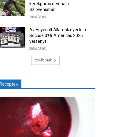
kerékpáros útvonala
Szlovéniában
2026.08.03.
Az Egyesült Államok nyerte a
Bocuse d’Or Americas 2026
versenyt
2026.08.03.
továbbiak
Receptek