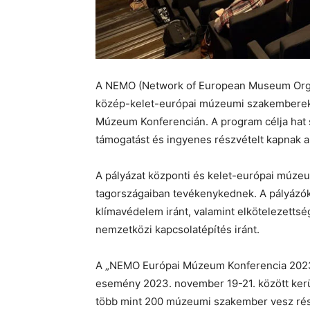
A NEMO (Network of European Museum Organi
közép-kelet-európai múzeumi szakemberek
Múzeum Konferencián. A program célja hat s
támogatást és ingyenes részvételt kapnak a
A pályázat központi és kelet-európai múze
tagországaiban tevékenykednek. A pályázókn
klímavédelem iránt, valamint elkötelezettsé
nemzetközi kapcsolatépítés iránt.
A „NEMO Európai Múzeum Konferencia 2023
esemény 2023. november 19-21. között ker
több mint 200 múzeumi szakember vesz rész