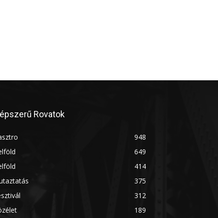
épszerű Rovatok
asztro
948
lföld
649
lföld
414
utaztatás
375
sztivál
312
zélet
189