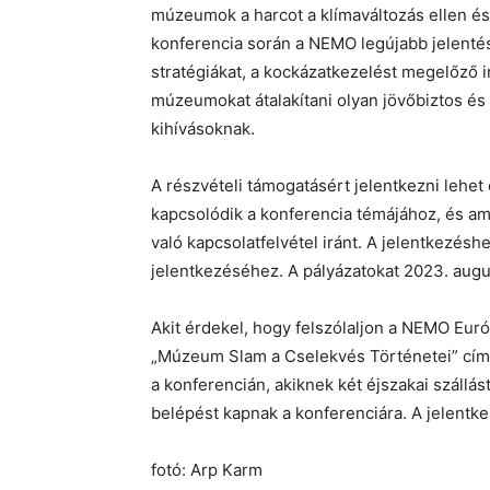
múzeumok a harcot a klímaváltozás ellen és
konferencia során a NEMO legújabb jelentés
stratégiákat, a kockázatkezelést megelőző 
múzeumokat átalakítani olyan jövőbiztos és
kihívásoknak.
A részvételi támogatásért jelentkezni lehet 
kapcsolódik a konferencia témájához, és am
való kapcsolatfelvétel iránt. A jelentkezéshe
jelentkezéséhez. A pályázatokat 2023. augu
Akit érdekel, hogy felszólaljon a NEMO Eur
„Múzeum Slam a Cselekvés Történetei” című
a konferencián, akiknek két éjszakai szállás
belépést kapnak a konferenciára. A jelentk
fotó: Arp Karm