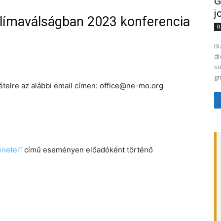
G
j
límaválságban 2023 konferencia
R
Bi
di
so
gr
ételre az alábbi email címen: office@ne-mo.org
netei”
című eseményen előadóként történő