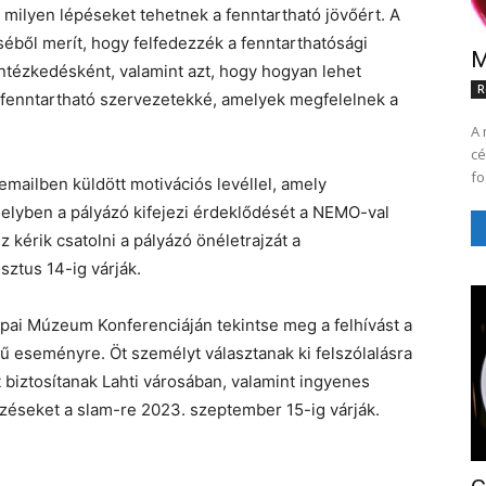
 milyen lépéseket tehetnek a fenntartható jövőért. A
éből merít, hogy felfedezzék a fenntarthatósági
M
intézkedésként, valamint azt, hogy hogyan lehet
R
 fenntartható szervezetekké, amelyek megfelelnek a
A 
cé
emailben küldött motivációs levéllel, amely
elyben a pályázó kifejezi érdeklődését a NEMO-val
z kérik csatolni a pályázó önéletrajzát a
sztus 14-ig várják.
ópai Múzeum Konferenciáján tekintse meg a felhívást a
 eseményre. Öt személyt választanak ki felszólalásra
t biztosítanak Lahti városában, valamint ingyenes
ezéseket a slam-re 2023. szeptember 15-ig várják.