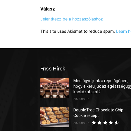
Válasz
Jelentkezz be a hozzászóláshoz
This site uses Akismet to reduce spam.
Learn h
Friss Hírek
Mire figyeljünk a repülőgépen,
hogy elkerüljük az egészségüg
kockázatokat?
2026.08.06.
DoubleTree Chocolate Chip
Cookie recept
2026.08.05.