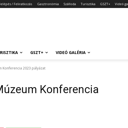
Belépés / Feliratkozás
Gasztronómia
Szálloda
Turisztika
GSZT+
Videó ga
RISZTIKA
GSZT+
VIDEÓ GALÉRIA
 Konferencia 2023 pályázat
Múzeum Konferencia