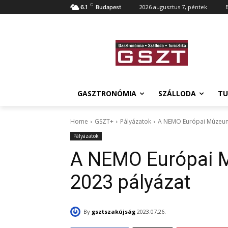
C
2026 augusztus 7, péntek
6.1
Budapest
GASZTRONÓMIA
SZÁLLODA
TU
Home
GSZT+
Pályázatok
A NEMO Európai Múzeum
Pályázatok
A NEMO Európai 
2023 pályázat
By
gsztszakújság
2023.07.26.