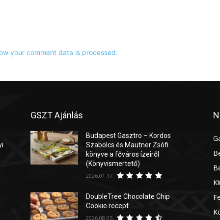
ow your comment data is processed.
GSZT Ajánlás
N
Budapest Gasztro – Kordos
G
yi
Szabolcs és Mautner Zsófi
Be
könyve a főváros ízeiről
(Könyvismertető)
Be
2026.01.17.
Ki
DoubleTree Chocolate Chip
Fe
Cookie recept
Kö
2026.08.05.