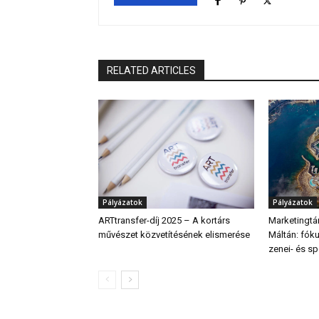
RELATED ARTICLES
Pályázatok
Pályázatok
ARTtransfer-díj 2025 – A kortárs
Marketingt
művészet közvetítésének elismerése
Máltán: fók
zenei- és sp