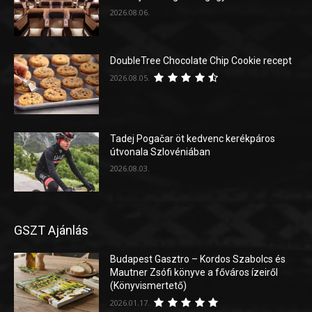
2026.08.06.
DoubleTree Chocolate Chip Cookie recept
2026.08.05.
Tadej Pogačar öt kedvenc kerékpáros
útvonala Szlovéniában
2026.08.03.
GSZT Ajánlás
Budapest Gasztro – Kordos Szabolcs és
Mautner Zsófi könyve a főváros ízeiről
(Könyvismertető)
2026.01.17.