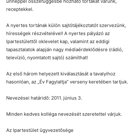
ünneppel összefüggésbe hozható tortákat várunk,
receptekkel.
A nyertes tortának külön sajtótájékoztatót szervezünk,
hírességek részvételével! A nyertes pályázó az
Ipartestülettől oklevelet kap, valamint az eddigi
tapasztalatok alapján nagy médiaérdeklődésre (rádió,
televízió, nyomtatott sajtó) számíthat!
Az első három helyezett kiválasztását a tavalyihoz
hasonlóan, az „Év Fagylaltja” verseny keretében tartjuk.
Nevezései határidő: 2011. június 3.
Minden kedves kolléga nevezését szeretettel várjuk.
Az Ipartestület ügyvezetősége