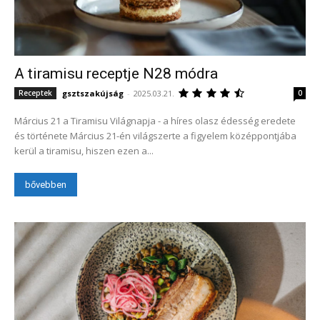
A tiramisu receptje N28 módra
gsztszakújság
-
2025.03.21.
Receptek
0
Március 21 a Tiramisu Világnapja - a híres olasz édesség eredete
és története Március 21-én világszerte a figyelem középpontjába
kerül a tiramisu, hiszen ezen a...
bővebben