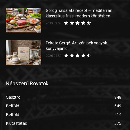
Görög halsaláta recept – mediterrán
klasszikus friss, modern köntösben
2010.02.08.
Fekete Gergő: Artizán pék vagyok. –
könyvajánló
2026.07.30.
Népszerű Rovatok
Gasztro
948
Belföld
649
Belföld
414
Kiutaztatás
375