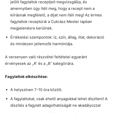
jelölt fagylaltok receptjeit megvizsgállja, és
amennyiben úgy ítéli meg, hogy a recept nem a
kiírásnak megfelelő, a díjat nem ítéli meg! Az érmes
fagylaltok receptúrái a Cukrász Mester lapban
megjelenésre kerülnek.
Értékelési szempontok: íz, szín, állag, illat, dekoráció
és mindezen jellemzők harmóniája.
A versenyen való részvétel feltételei egyaránt
érvényesek az „A” és a „B” kategóriára.
Fagylaltok elkészítése:
A helyszínen 7-10 óra között.
A fagylaltokat, csak ehető anyagokkal lehet díszíteni! A
díszítés a fagylalt adagolhatóságát ne akadályozza!