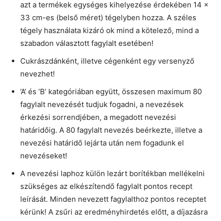
azt a termékek egységes kihelyezése érdekében 14 ×
33 cm-es (belső méret) tégelyben hozza. A széles
tégely használata kizáró ok mind a kötelező, mind a
szabadon választott fagylalt esetében!
Cukrászdánként, illetve cégenként egy versenyző
nevezhet!
’A’ és ’B’ kategóriában együtt, összesen maximum 80
fagylalt nevezését tudjuk fogadni, a nevezések
érkezési sorrendjében, a megadott nevezési
határidőig. A 80 fagylalt nevezés beérkezte, illetve a
nevezési határidő lejárta után nem fogadunk el
nevezéseket!
A nevezési laphoz külön lezárt borítékban mellékelni
szükséges az elkészítendő fagylalt pontos recept
leírását. Minden nevezett fagylalthoz pontos receptet
kérünk! A zsűri az eredményhirdetés előtt, a díjazásra