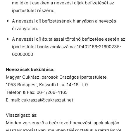
mellékelt csekken a nevezési díjak befizetését az
ipartestület részére.
A nevezési díj befizetésének hiányában a nevezés
érvénytelen.
A nevezési díj átutalással történő befizetése esetén az
ipartestület bankszámlaszáma: 10402166-21690235-
00000000
Nevezések beküldése:
Magyar Cukrász Iparosok Országos Ipartestülete
1053 Budapest, Kossuth L. u. 14-16. II. 9.
Telefon & Fax: 06-1/266-4165
E-mail: cukraszat@cukraszat.net
Visszaigazolás:
Minden versenyző a beérkezett nevezési lapok alapján
visszaigazolást kap, melyben tájékoztatjuk a rajtszámról.