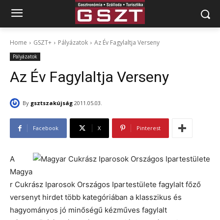
Home
GSZT+
Pályázatok
Az Év Fagylaltja Verseny
Pályázatok
Az Év Fagylaltja Verseny
By
gsztszakújság
2011.05.03.
Facebook
X
Pinterest
A
Magya
r Cukrász Iparosok Országos Ipartestülete fagylalt főző
versenyt hirdet több kategóriában a klasszikus és
hagyományos jó minőségű kézműves fagylalt