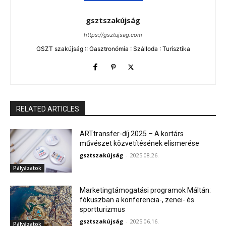
gsztszakújság
https://gsztujsag.com
GSZT szakújság :: Gasztronómia : Szálloda : Turisztika
RELATED ARTICLES
ARTtransfer-díj 2025 – A kortárs
művészet közvetítésének elismerése
gsztszakújság
-
2025.08.26.
Pályázatok
Marketingtámogatási programok Máltán:
fókuszban a konferencia-, zenei- és
sportturizmus
gsztszakújság
-
2025.06.16.
Pályázatok