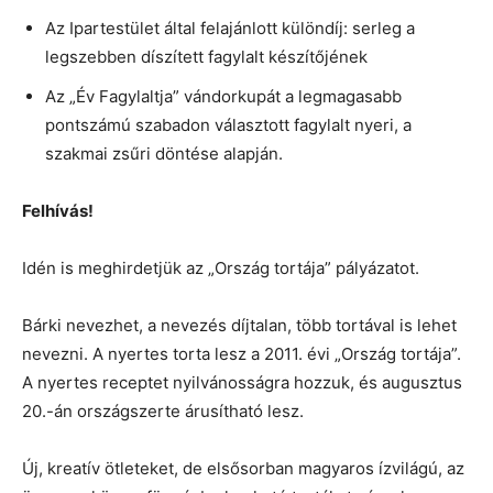
Az Ipartestület által felajánlott különdíj: serleg a
legszebben díszített fagylalt készítőjének
Az „Év Fagylaltja” vándorkupát a legmagasabb
pontszámú szabadon választott fagylalt nyeri, a
szakmai zsűri döntése alapján.
Felhívás!
Idén is meghirdetjük az „Ország tortája” pályázatot.
Bárki nevezhet, a nevezés díjtalan, több tortával is lehet
nevezni. A nyertes torta lesz a 2011. évi „Ország tortája”.
A nyertes receptet nyilvánosságra hozzuk, és augusztus
20.-án országszerte árusítható lesz.
Új, kreatív ötleteket, de elsősorban magyaros ízvilágú, az