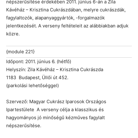
népszerűsítése érdekében 2011. június 6-án a Zila
Kávéház – Krisztina Cukrászdában, melyre cukrászdák,
fagylaltozók, alapanyaggyártók, -forgalmazók
jelentkezését. A verseny feltételeit az alábbiakban adjuk
közre.
{module 221}
Időpont: 2011. június 6. (hétfő)
Helyszín: Zila Kávéház – Krisztina Cukrászda
1183 Budapest, Üllői út 452.
(parkolási lehetőséggel)
Szervező: Magyar Cukrász Iparosok Országos
Ipartestülete A verseny célja a klasszikus és
hagyományos jó minőségű kézműves fagylalt
népszerűsítése.