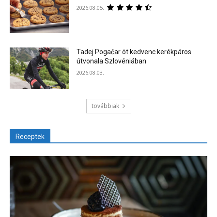
2026.08.05.
Tadej Pogačar öt kedvenc kerékpáros
útvonala Szlovéniában
2026.08.03.
továbbiak
Receptek