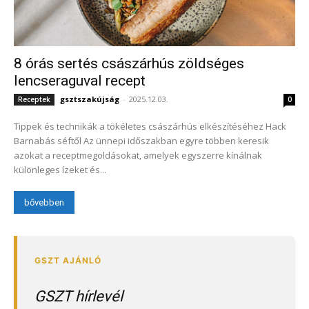
8 órás sertés császárhús zöldséges
lencseraguval recept
gsztszakújság
-
2025.12.03.
Receptek
0
Tippek és technikák a tökéletes császárhús elkészítéséhez Hack
Barnabás séftől Az ünnepi időszakban egyre többen keresik
azokat a receptmegoldásokat, amelyek egyszerre kínálnak
különleges ízeket és...
bővebben
GSZT hírlevél