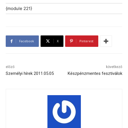
{module 221}
Facebook
X
Pinterest
előző
következő
Személyi hírek 2011.05.05
Készpénzmentes fesztiválok