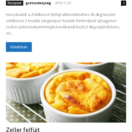
gsztszakújság
-
2010.11.22.
Receptek
0
Hozzávalók a Zöldborsó felfújt elkészítéséhez 45 dkg leszűrt
zöldborsó 2 kisebb sárgarépa1 kisebb fehérrépa3 újhagyma1
csokor petrezselyem4 tojás4 evőkanál liszt2,5 dkg vajőrölt bors,
só...
bővebben
Zeller felfújt