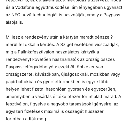
és a Vodafone együttműködése, ám lényegében ugyanazt
az NFC nevű technológiát is használják, amely a Paypass
alapja is.
Mi lesz a rendezvény után a kártyán maradt pénzzel? –
merül fel okkal a kérdés. A Sziget esetében visszaadják,
míg a Pálinkafesztiválon használatos kártyák a
rendezvényt követően használhatók az ország összes
Paypass-elfogadóhelyén: ezekből több ezer van
országszerte, kávézókban, újságosoknál, mozikban vagy
papírboltokban és gyorséttermekben is egyre több
helyen lehet fizetni hasonlóan gyorsan és egyszerűen,
amennyiben a vásárlás értéke ötezer forint alatt marad. A
fesztiválon, figyelve a nagyobb társaságok igényeire, az
egyszeri fizetések maximális összegét húszezer
forintban adták meg.