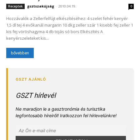
gsztszakújság
-
2010.04.19.
Receptek
0
Hozzávalók a Zellerfelfújt elkészítéséhez: 4 szelet fehér kenyér
1,5 dl tej 4 evőkanál margarin 10 dkg zeller szár 1 kisebb fej zeller 1
kis fej vöröshagyma 4 db tojás só bors Elkészítés A
kenyérszeleteket kis...
bővebben
GSZT hírlevél
Ne maradjon le a gasztronómia és turisztika
legfontosabb híreiről! Iratkozzon fel hírlevelünkre!