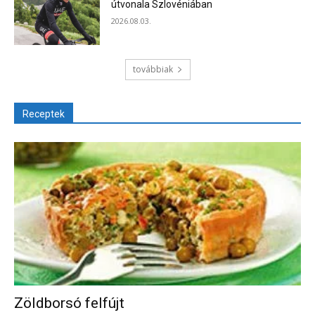
útvonala Szlovéniában
2026.08.03.
továbbiak
Receptek
Zöldborsó felfújt