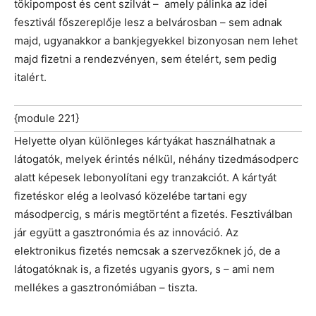
tökipompost és cent szilvát – amely pálinka az idei
fesztivál főszereplője lesz a belvárosban – sem adnak
majd, ugyanakkor a bankjegyekkel bizonyosan nem lehet
majd fizetni a rendezvényen, sem ételért, sem pedig
italért.
{module 221}
Helyette olyan különleges kártyákat használhatnak a
látogatók, melyek érintés nélkül, néhány tizedmásodperc
alatt képesek lebonyolítani egy tranzakciót. A kártyát
fizetéskor elég a leolvasó közelébe tartani egy
másodpercig, s máris megtörtént a fizetés. Fesztiválban
jár együtt a gasztronómia és az innováció. Az
elektronikus fizetés nemcsak a szervezőknek jó, de a
látogatóknak is, a fizetés ugyanis gyors, s – ami nem
mellékes a gasztronómiában – tiszta.