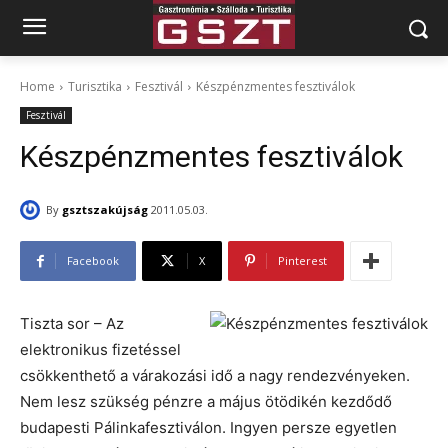
Home
Turisztika
Fesztivál
Készpénzmentes fesztiválok
Fesztivál
Készpénzmentes fesztiválok
By
gsztszakújság
2011.05.03.
Facebook
X
Pinterest
Tiszta sor – Az
elektronikus fizetéssel
csökkenthető a várakozási idő a nagy rendezvényeken.
Nem lesz szükség pénzre a május ötödikén kezdődő
budapesti Pálinkafesztiválon. Ingyen persze egyetlen