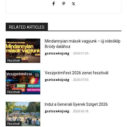
RELATED ARTICLES
Mindannyian mások vagyunk – új videóklip
Bródy dalához
gsztszakújság
-
2026.07.20.
Fesztivál
VeszprémFest 2026 zenei fesztivál
gsztszakújság
-
2026.07.03.
Fesztivál
Indul a Generali Gyerek Sziget 2026
gsztszakújság
-
2026.06.18.
Fesztivál