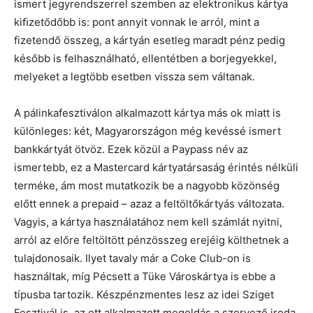
ismert jegyrendszerrel szemben az elektronikus kártya
kiﬁzetődőbb is: pont annyit vonnak le arról, mint a
fizetendő összeg, a kártyán esetleg maradt pénz pedig
később is felhasználható, ellentétben a borjegyekkel,
melyeket a legtöbb esetben vissza sem váltanak.
A pálinkafesztiválon alkalmazott kártya más ok miatt is
különleges: két, Magyarországon még kevéssé ismert
bankkártyát ötvöz. Ezek közül a Paypass név az
ismertebb, ez a Mastercard kártyatársaság érintés nélküli
terméke, ám most mutatkozik be a nagyobb közönség
előtt ennek a prepaid – azaz a feltöltőkártyás változata.
Vagyis, a kártya használatához nem kell számlát nyitni,
arról az előre feltöltött pénzösszeg erejéig költhetnek a
tulajdonosaik. Ilyet tavaly már a Coke Club-on is
használtak, míg Pécsett a Tüke Városkártya is ebbe a
típusba tartozik. Készpénzmentes lesz az idei Sziget
Fesztivál is, az ott alkalmazott megoldás a szervező iroda