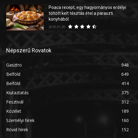
Poaca recept, egy hagyományos erdélyi
töltött kelt tésztás étel a paraszti
konyhából
2010.01.20.
Népszerű Rovatok
Gasztro
948
Belföld
649
Belföld
414
Kiutaztatás
375
Fesztivál
312
Közélet
189
Személyi hírek
160
Rövid hírek
152