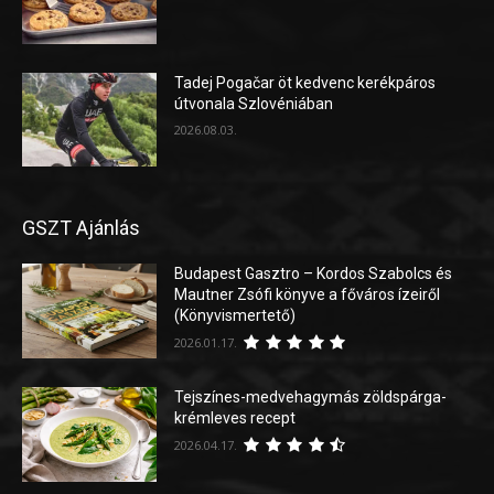
Tadej Pogačar öt kedvenc kerékpáros
útvonala Szlovéniában
2026.08.03.
GSZT Ajánlás
Budapest Gasztro – Kordos Szabolcs és
Mautner Zsófi könyve a főváros ízeiről
(Könyvismertető)
2026.01.17.
Tejszínes-medvehagymás zöldspárga-
krémleves recept
2026.04.17.