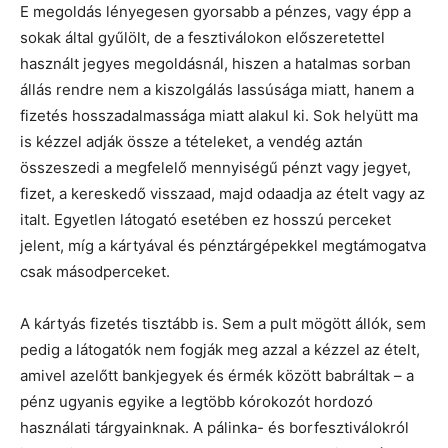
E megoldás lényegesen gyorsabb a pénzes, vagy épp a
sokak által gyűlölt, de a fesztiválokon előszeretettel
használt jegyes megoldásnál, hiszen a hatalmas sorban
állás rendre nem a kiszolgálás lassúsága miatt, hanem a
fizetés hosszadalmassága miatt alakul ki. Sok helyütt ma
is kézzel adják össze a tételeket, a vendég aztán
összeszedi a megfelelő mennyiségű pénzt vagy jegyet,
fizet, a kereskedő visszaad, majd odaadja az ételt vagy az
italt. Egyetlen látogató esetében ez hosszú perceket
jelent, míg a kártyával és pénztárgépekkel megtámogatva
csak másodperceket.
A kártyás fizetés tisztább is. Sem a pult mögött állók, sem
pedig a látogatók nem fogják meg azzal a kézzel az ételt,
amivel azelőtt bankjegyek és érmék között babráltak – a
pénz ugyanis egyike a legtöbb kórokozót hordozó
használati tárgyainknak. A pálinka- és borfesztiválokról