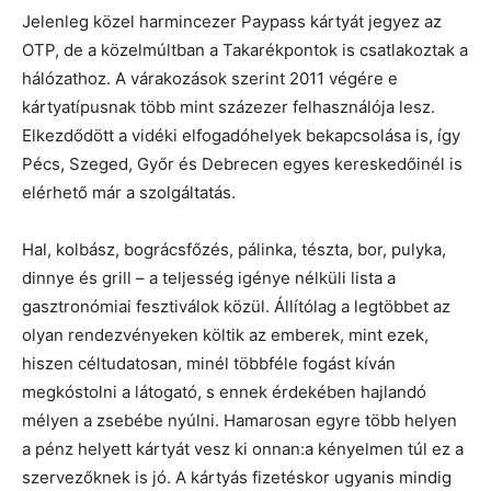
Jelenleg közel harmincezer Paypass kártyát jegyez az
OTP, de a közelmúltban a Takarékpontok is csatlakoztak a
hálózathoz. A várakozások szerint 2011 végére e
kártyatípusnak több mint százezer felhasználója lesz.
Elkezdődött a vidéki elfogadóhelyek bekapcsolása is, így
Pécs, Szeged, Győr és Debrecen egyes kereskedőinél is
elérhető már a szolgáltatás.
Hal, kolbász, bográcsfőzés, pálinka, tészta, bor, pulyka,
dinnye és grill – a teljesség igénye nélküli lista a
gasztronómiai fesztiválok közül. Állítólag a legtöbbet az
olyan rendezvényeken költik az emberek, mint ezek,
hiszen céltudatosan, minél többféle fogást kíván
megkóstolni a látogató, s ennek érdekében hajlandó
mélyen a zsebébe nyúlni. Hamarosan egyre több helyen
a pénz helyett kártyát vesz ki onnan:a kényelmen túl ez a
szervezőknek is jó. A kártyás fizetéskor ugyanis mindig