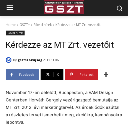
Home
GSZT+
Rövid hírek
Kérdezze az MT Zrt. vezetőit
Rövid hírek
Kérdezze az MT Zrt. vezetőit
By
gsztszakújság
2011.11.06.
Facebook
X
Pinterest
November 17-én délelőtt, Budapesten, a VAM Design
Centerben Horváth Gergely vezérigazgató bemutatja az
MT Zrt. 2012. évi marketingtervét. Az érdeklődők ezúttal
a részletes tervet ismerhetik meg, akciókra, kampányokra
lebontva.