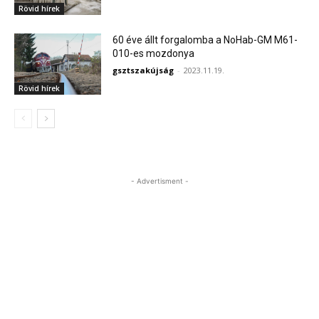
Rövid hírek
60 éve állt forgalomba a NoHab-GM M61-
010-es mozdonya
gsztszakújság
-
2023.11.19.
Rövid hírek
- Advertisment -