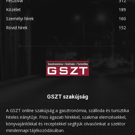
Fesztivál
312
Közélet
189
Személyi hírek
160
Rövid hírek
152
GSZT szakújság
A GSZT online szakújság a gasztronómia, szálloda és turisztika
hiteles iránytűje. Friss ágazati hírekkel, szakmai elemzésekkel,
könyvajánlókkal és receptekkel segítjük olvasóinkat a szektor
mindennapi tájékozódásában.