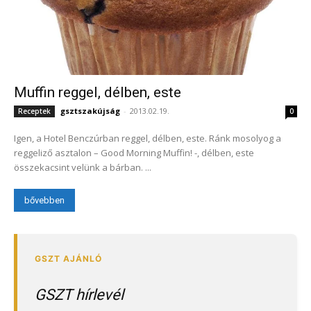
Muffin reggel, délben, este
gsztszakújság
-
2013.02.19.
Receptek
0
Igen, a Hotel Benczúrban reggel, délben, este. Ránk mosolyog a
reggeliző asztalon – Good Morning Muffin! -, délben, este
összekacsint velünk a bárban. ...
bővebben
GSZT hírlevél