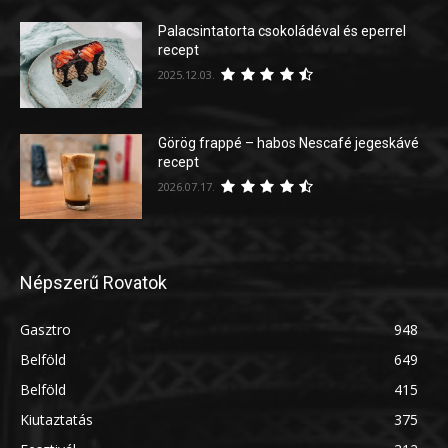
Palacsintatorta csokoládéval és eperrel
recept
2025.12.03.
Görög frappé – habos Nescafé jegeskávé
recept
2026.07.17.
Népszerű Rovatok
Gasztro
948
Belföld
649
Belföld
415
Kiutaztatás
375