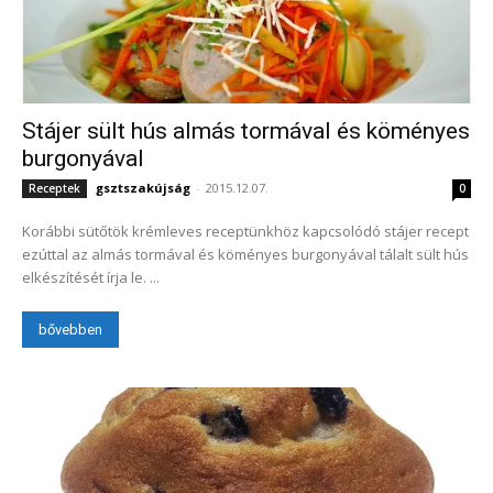
Stájer sült hús almás tormával és köményes
burgonyával
gsztszakújság
-
2015.12.07.
Receptek
0
Korábbi sütőtök krémleves receptünkhöz kapcsolódó stájer recept
ezúttal az almás tormával és köményes burgonyával tálalt sült hús
elkészítését írja le. ...
bővebben