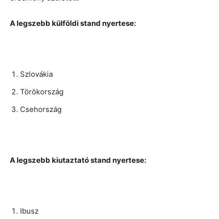
A legszebb külföldi stand nyertese:
Szlovákia
Törökország
Csehország
A legszebb kiutaztató stand nyertese:
Ibusz