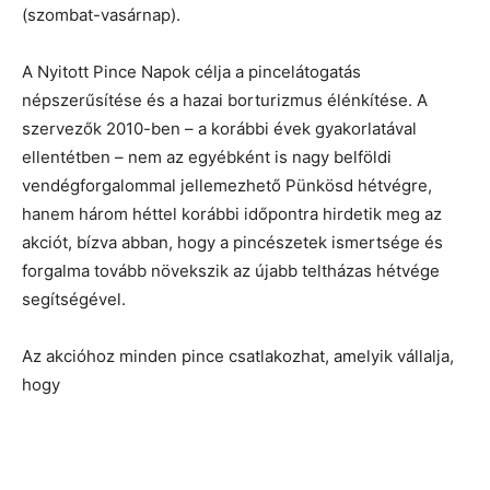
(szombat-vasárnap).
A Nyitott Pince Napok célja a pincelátogatás
népszerűsítése és a hazai borturizmus élénkítése. A
szervezők 2010-ben – a korábbi évek gyakorlatával
ellentétben – nem az egyébként is nagy belföldi
vendégforgalommal jellemezhető Pünkösd hétvégre,
hanem három héttel korábbi időpontra hirdetik meg az
akciót, bízva abban, hogy a pincészetek ismertsége és
forgalma tovább növekszik az újabb teltházas hétvége
segítségével.
Az akcióhoz minden pince csatlakozhat, amelyik vállalja,
hogy