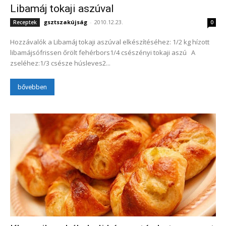
Libamáj tokaji aszúval
gsztszakújság
-
2010.12.23.
Receptek
0
Hozzávalók a Libamáj tokaji aszúval elkészítéséhez: 1/2 kg hízott
libamájsófrissen őrölt fehérbors1/4 csészényi tokaji aszú A
zseléhez:1/3 csésze húsleves2...
bővebben