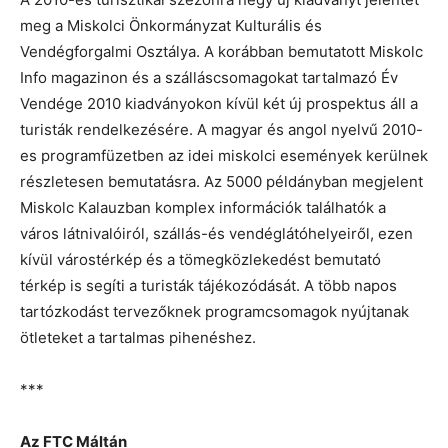
meg a Miskolci Önkormányzat Kulturális és
Vendégforgalmi Osztálya. A korábban bemutatott Miskolc
Info magazinon és a szálláscsomagokat tartalmazó Év
Vendége 2010 kiadványokon kívül két új prospektus áll a
turisták rendelkezésére. A magyar és angol nyelvű 2010-
es programfüzetben az idei miskolci események kerülnek
részletesen bemutatásra. Az 5000 példányban megjelent
Miskolc Kalauzban komplex információk találhatók a
város látnivalóiról, szállás-és vendéglátóhelyeiről, ezen
kívül várostérkép és a tömegközlekedést bemutató
térkép is segíti a turisták tájékozódását. A több napos
tartózkodást tervezőknek programcsomagok nyújtanak
ötleteket a tartalmas pihenéshez.
***
Az FTC Máltán