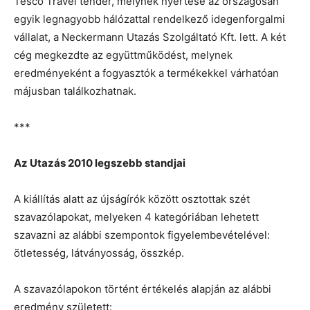
Tesco Travel tender, melynek nyertese az országosan
egyik legnagyobb hálózattal rendelkező idegenforgalmi
vállalat, a Neckermann Utazás Szolgáltató Kft. lett. A két
cég megkezdte az együttműködést, melynek
eredményeként a fogyasztók a termékekkel várhatóan
májusban találkozhatnak.
***
Az Utazás 2010 legszebb standjai
A kiállítás alatt az újságírók között osztottak szét
szavazólapokat, melyeken 4 kategóriában lehetett
szavazni az alábbi szempontok figyelembevételével:
ötletesség, látványosság, összkép.
A szavazólapokon történt értékelés alapján az alábbi
eredmény született: