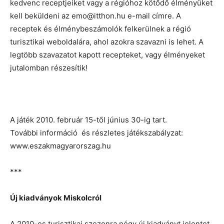
kedvenc receptjeiket vagy a régióhoz kötődő élményüket
kell beküldeni az emo@itthon.hu e-mail címre. A
receptek és élménybeszámolók felkerülnek a régió
turisztikai weboldalára, ahol azokra szavazni is lehet. A
legtöbb szavazatot kapott recepteket, vagy élményeket
jutalomban részesítik!
A játék 2010. február 15-től június 30-ig tart.
További információ és részletes játékszabályzat:
www.eszakmagyarorszag.hu
***
Új kiadványok Miskolcról
A 2010-es turisztikai szezonra négy új kiadványt jelentet