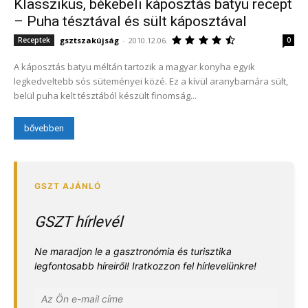
Klasszikus, békebeli káposztás batyu recept
– Puha tésztával és sült káposztával
gsztszakújság
-
2010.12.06.
Receptek
0
A káposztás batyu méltán tartozik a magyar konyha egyik
legkedveltebb sós süteményei közé. Ez a kívül aranybarnára sült,
belül puha kelt tésztából készült finomság...
bővebben
GSZT hírlevél
Ne maradjon le a gasztronómia és turisztika
legfontosabb híreiről! Iratkozzon fel hírlevelünkre!