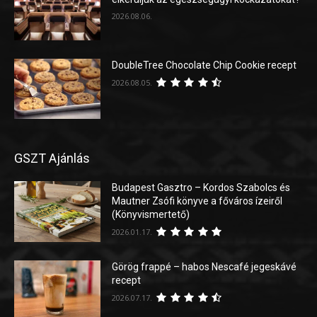
2026.08.06.
DoubleTree Chocolate Chip Cookie recept
2026.08.05.
GSZT Ajánlás
Budapest Gasztro – Kordos Szabolcs és
Mautner Zsófi könyve a főváros ízeiről
(Könyvismertető)
2026.01.17.
Görög frappé – habos Nescafé jegeskávé
recept
2026.07.17.