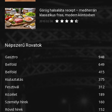
Görög halsaláta recept – mediterrán
klasszikus friss, modern köntösben
2010.02.08.
Népszerű Rovatok
Gasztro
948
Belföld
649
Belföld
415
Kiutaztatás
375
Fesztivál
312
Közélet
189
Személyi hírek
160
Rövid hírek
152