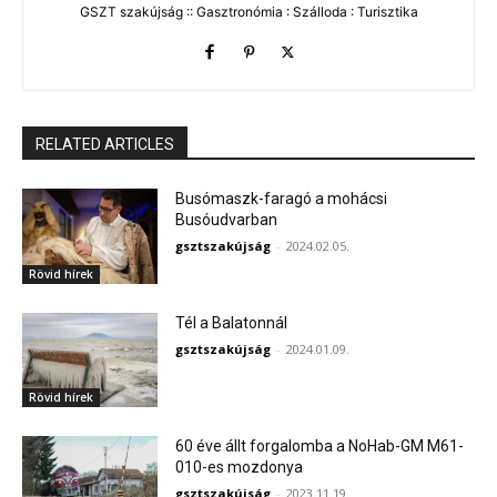
GSZT szakújság :: Gasztronómia : Szálloda : Turisztika
RELATED ARTICLES
Busómaszk-faragó a mohácsi
Busóudvarban
gsztszakújság
-
2024.02.05.
Rövid hírek
Tél a Balatonnál
gsztszakújság
-
2024.01.09.
Rövid hírek
60 éve állt forgalomba a NoHab-GM M61-
010-es mozdonya
gsztszakújság
-
2023.11.19.