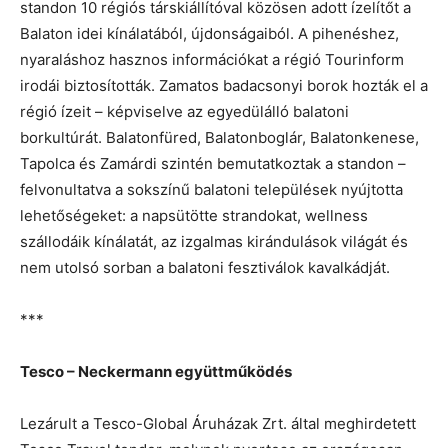
standon 10 régiós társkiállítóval közösen adott ízelítőt a
Balaton idei kínálatából, újdonságaiból. A pihenéshez,
nyaraláshoz hasznos információkat a régió Tourinform
irodái biztosították. Zamatos badacsonyi borok hozták el a
régió ízeit – képviselve az egyedülálló balatoni
borkultúrát. Balatonfüred, Balatonboglár, Balatonkenese,
Tapolca és Zamárdi szintén bemutatkoztak a standon –
felvonultatva a sokszínű balatoni települések nyújtotta
lehetőségeket: a napsütötte strandokat, wellness
szállodáik kínálatát, az izgalmas kirándulások világát és
nem utolsó sorban a balatoni fesztiválok kavalkádját.
***
Tesco – Neckermann együttműködés
Lezárult a Tesco-Global Áruházak Zrt. által meghirdetett