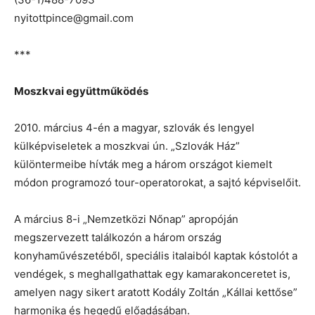
nyitottpince@gmail.com
***
Moszkvai együttműködés
2010. március 4-én a magyar, szlovák és lengyel
külképviseletek a moszkvai ún. „Szlovák Ház”
különtermeibe hívták meg a három országot kiemelt
módon programozó tour-operatorokat, a sajtó képviselőit.
A március 8-i „Nemzetközi Nőnap” apropóján
megszervezett találkozón a három ország
konyhaművészetéből, speciális italaiból kaptak kóstolót a
vendégek, s meghallgathattak egy kamarakonceretet is,
amelyen nagy sikert aratott Kodály Zoltán „Kállai kettőse”
harmonika és hegedű előadásában.