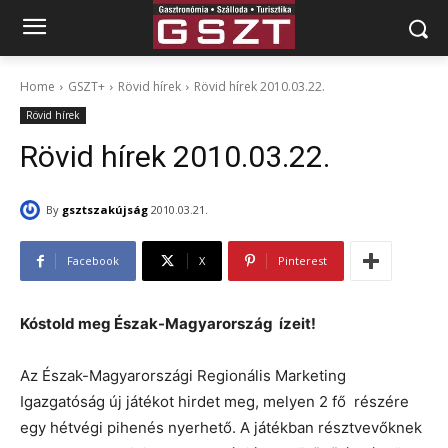
Home
GSZT+
Rövid hírek
Rövid hírek 2010.03.22.
Rövid hírek
Rövid hírek 2010.03.22.
By
gsztszakújság
2010.03.21.
Facebook
X
Pinterest
Kóstold meg Észak-Magyarország ízeit!
Az Észak-Magyarországi Regionális Marketing
Igazgatóság új játékot hirdet meg, melyen 2 fő részére
egy hétvégi pihenés nyerhető. A játékban résztvevőknek