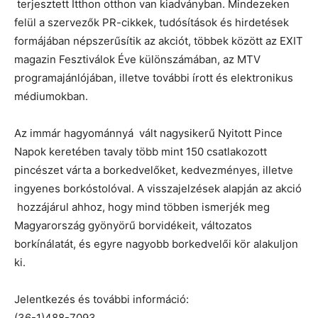
terjesztett Itthon otthon van kiadványban. Mindezeken
felül a szervezők PR-cikkek, tudósítások és hirdetések
formájában népszerűsítik az akciót, többek között az EXIT
magazin Fesztiválok Éve különszámában, az MTV
programajánlójában, illetve további írott és elektronikus
médiumokban.
Az immár hagyománnyá vált nagysikerű Nyitott Pince
Napok keretében tavaly több mint 150 csatlakozott
pincészet várta a borkedvelőket, kedvezményes, illetve
ingyenes borkóstolóval. A visszajelzések alapján az akció
hozzájárul ahhoz, hogy mind többen ismerjék meg
Magyarország gyönyörű borvidékeit, változatos
borkínálatát, és egyre nagyobb borkedvelői kör alakuljon
ki.
Jelentkezés és további információ:
(36-1)488-7093