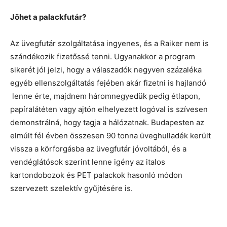
Jöhet a palackfutár?
Az üvegfutár szolgáltatása ingyenes, és a Raiker nem is
szándékozik fizetőssé tenni. Ugyanakkor a program
sikerét jól jelzi, hogy a válaszadók negyven százaléka
egyéb ellenszolgáltatás fejében akár fizetni is hajlandó
lenne érte, majdnem háromnegyedük pedig étlapon,
papíralátéten vagy ajtón elhelyezett logóval is szívesen
demonstrálná, hogy tagja a hálózatnak. Budapesten az
elmúlt fél évben összesen 90 tonna üveghulladék került
vissza a körforgásba az üvegfutár jóvoltából, és a
vendéglátósok szerint lenne igény az italos
kartondobozok és PET palackok hasonló módon
szervezett szelektív gyűjtésére is.