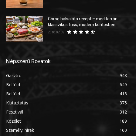
Görög halsaláta recept – mediterrán
klasszikus friss, modern köntösben
2010.02.08.
Népszerű Rovatok
Gasztro
948
Belföld
649
Belföld
415
Kiutaztatás
375
Fesztivál
312
Közélet
189
Személyi hírek
160