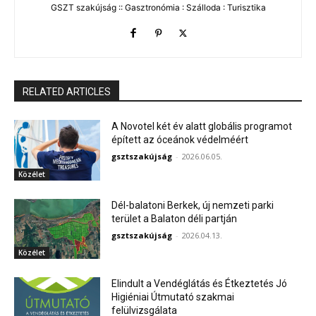
GSZT szakújság :: Gasztronómia : Szálloda : Turisztika
RELATED ARTICLES
A Novotel két év alatt globális programot
épített az óceánok védelméért
gsztszakújság
-
2026.06.05.
Közélet
Dél-balatoni Berkek, új nemzeti parki
terület a Balaton déli partján
gsztszakújság
-
2026.04.13.
Közélet
Elindult a Vendéglátás és Étkeztetés Jó
Higiéniai Útmutató szakmai
felülvizsgálata