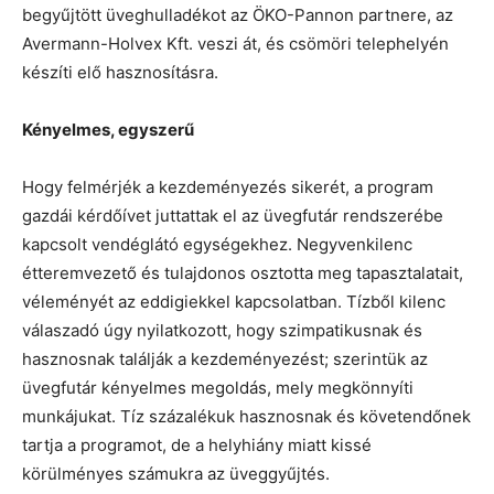
begyűjtött üveghulladékot az ÖKO-Pannon partnere, az
Avermann-Holvex Kft. veszi át, és csömöri telephelyén
készíti elő hasznosításra.
Kényelmes, egyszerű
Hogy felmérjék a kezdeményezés sikerét, a program
gazdái kérdőívet juttattak el az üvegfutár rendszerébe
kapcsolt vendéglátó egységekhez. Negyvenkilenc
étteremvezető és tulajdonos osztotta meg tapasztalatait,
véleményét az eddigiekkel kapcsolatban. Tízből kilenc
válaszadó úgy nyilatkozott, hogy szimpatikusnak és
hasznosnak találják a kezdeményezést; szerintük az
üvegfutár kényelmes megoldás, mely megkönnyíti
munkájukat. Tíz százalékuk hasznosnak és követendőnek
tartja a programot, de a helyhiány miatt kissé
körülményes számukra az üveggyűjtés.