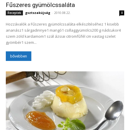
Fűszeres gyümölcssaláta
gsztszakújság
-
2010.08.22.
Receptek
0
Hozzávalók a Fűszeres gyümölcssaláta elkészítéséhez 1 kisebb
ananász1 sárgadinnye1 mangó1 csillaggyümölcs200 g nádcukor4
szem zöld kardamom1 szál ázsiai citromfűfél cm vastag szelet
gyömbér1 szem...
bővebben