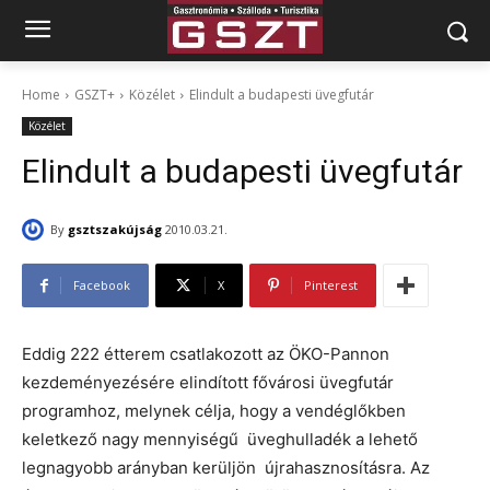
Home
GSZT+
Közélet
Elindult a budapesti üvegfutár
Közélet
Elindult a budapesti üvegfutár
By
gsztszakújság
2010.03.21.
Facebook
X
Pinterest
Eddig 222 étterem csatlakozott az ÖKO-Pannon
kezdeményezésére elindított fővárosi üvegfutár
programhoz, melynek célja, hogy a vendéglőkben
keletkező nagy mennyiségű üveghulladék a lehető
legnagyobb arányban kerüljön újrahasznosításra. Az