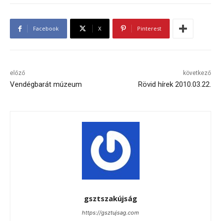
Facebook
X
Pinterest
előző
következő
Vendégbarát múzeum
Rövid hírek 2010.03.22.
gsztszakújság
https://gsztujsag.com