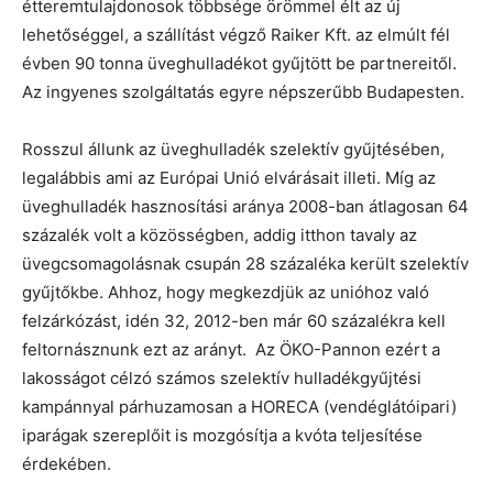
étteremtulajdonosok többsége örömmel élt az új
lehetőséggel, a szállítást végző Raiker Kft. az elmúlt fél
évben 90 tonna üveghulladékot gyűjtött be partnereitől.
Az ingyenes szolgáltatás egyre népszerűbb Budapesten.
Rosszul állunk az üveghulladék szelektív gyűjtésében,
legalábbis ami az Európai Unió elvárásait illeti. Míg az
üveghulladék hasznosítási aránya 2008-ban átlagosan 64
százalék volt a közösségben, addig itthon tavaly az
üvegcsomagolásnak csupán 28 százaléka került szelektív
gyűjtőkbe. Ahhoz, hogy megkezdjük az unióhoz való
felzárkózást, idén 32, 2012-ben már 60 százalékra kell
feltornásznunk ezt az arányt. Az ÖKO-Pannon ezért a
lakosságot célzó számos szelektív hulladékgyűjtési
kampánnyal párhuzamosan a HORECA (vendéglátóipari)
iparágak szereplőit is mozgósítja a kvóta teljesítése
érdekében.