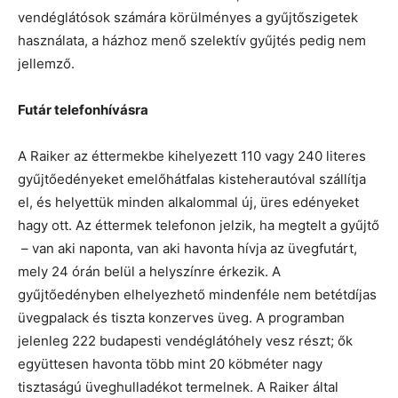
vendéglátósok számára körülményes a gyűjtőszigetek
használata, a házhoz menő szelektív gyűjtés pedig nem
jellemző.
Futár telefonhívásra
A Raiker az éttermekbe kihelyezett 110 vagy 240 literes
gyűjtőedényeket emelőhátfalas kisteherautóval szállítja
el, és helyettük minden alkalommal új, üres edényeket
hagy ott. Az éttermek telefonon jelzik, ha megtelt a gyűjtő
– van aki naponta, van aki havonta hívja az üvegfutárt,
mely 24 órán belül a helyszínre érkezik. A
gyűjtőedényben elhelyezhető mindenféle nem betétdíjas
üvegpalack és tiszta konzerves üveg. A programban
jelenleg 222 budapesti vendéglátóhely vesz részt; ők
együttesen havonta több mint 20 köbméter nagy
tisztaságú üveghulladékot termelnek. A Raiker által