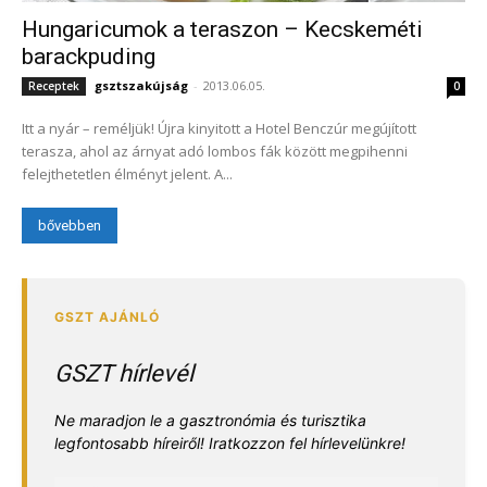
Hungaricumok a teraszon – Kecskeméti
barackpuding
gsztszakújság
-
2013.06.05.
Receptek
0
Itt a nyár – reméljük! Újra kinyitott a Hotel Benczúr megújított
terasza, ahol az árnyat adó lombos fák között megpihenni
felejthetetlen élményt jelent. A...
bővebben
GSZT hírlevél
Ne maradjon le a gasztronómia és turisztika
legfontosabb híreiről! Iratkozzon fel hírlevelünkre!