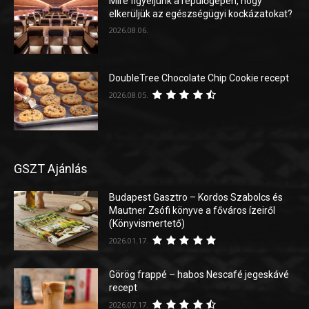
Mire figyeljünk a repülőgépen, hogy
elkerüljük az egészségügyi kockázatokat?
2026.08.06.
DoubleTree Chocolate Chip Cookie recept
2026.08.05.
GSZT Ajánlás
Budapest Gasztro – Kordos Szabolcs és
Mautner Zsófi könyve a főváros ízeiről
(Könyvismertető)
2026.01.17.
Görög frappé – habos Nescafé jegeskávé
recept
2026.07.17.