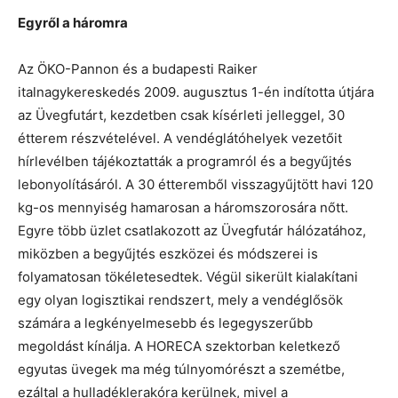
Egyről a háromra
Az ÖKO-Pannon és a budapesti Raiker
italnagykereskedés 2009. augusztus 1-én indította útjára
az Üvegfutárt, kezdetben csak kísérleti jelleggel, 30
étterem részvételével. A vendéglátóhelyek vezetőit
hírlevélben tájékoztatták a programról és a begyűjtés
lebonyolításáról. A 30 étteremből visszagyűjtött havi 120
kg-os mennyiség hamarosan a háromszorosára nőtt.
Egyre több üzlet csatlakozott az Üvegfutár hálózatához,
miközben a begyűjtés eszközei és módszerei is
folyamatosan tökéletesedtek. Végül sikerült kialakítani
egy olyan logisztikai rendszert, mely a vendéglősök
számára a legkényelmesebb és legegyszerűbb
megoldást kínálja. A HORECA szektorban keletkező
egyutas üvegek ma még túlnyomórészt a szemétbe,
ezáltal a hulladéklerakóra kerülnek, mivel a