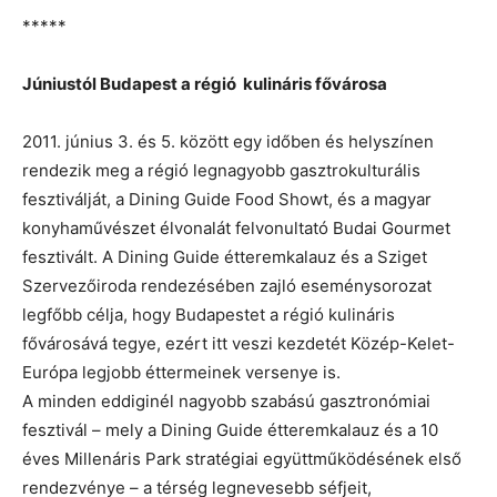
*****
Júniustól Budapest a régió kulináris fővárosa
2011. június 3. és 5. között egy időben és helyszínen
rendezik meg a régió legnagyobb gasztrokulturális
fesztiválját, a Dining Guide Food Showt, és a magyar
konyhaművészet élvonalát felvonultató Budai Gourmet
fesztivált. A Dining Guide étteremkalauz és a Sziget
Szervezőiroda rendezésében zajló eseménysorozat
legfőbb célja, hogy Budapestet a régió kulináris
fővárosává tegye, ezért itt veszi kezdetét Közép-Kelet-
Európa legjobb éttermeinek versenye is.
A minden eddiginél nagyobb szabású gasztronómiai
fesztivál – mely a Dining Guide étteremkalauz és a 10
éves Millenáris Park stratégiai együttműködésének első
rendezvénye – a térség legnevesebb séfjeit,