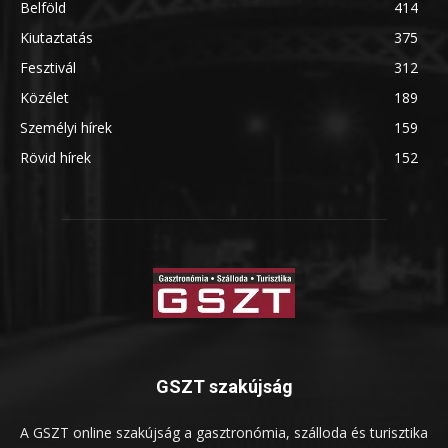
Belföld
414
Kiutaztatás
375
Fesztivál
312
Közélet
189
Személyi hírek
159
Rövid hírek
152
GSZT szakújság
A GSZT online szakújság a gasztronómia, szálloda és turisztika