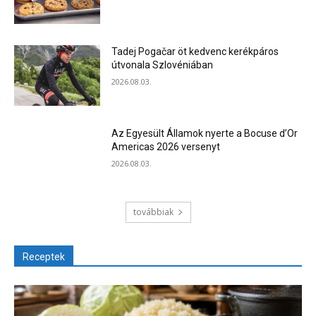
Tadej Pogačar öt kedvenc kerékpáros
útvonala Szlovéniában
2026.08.03.
Az Egyesült Államok nyerte a Bocuse d’Or
Americas 2026 versenyt
2026.08.03.
továbbiak
Receptek