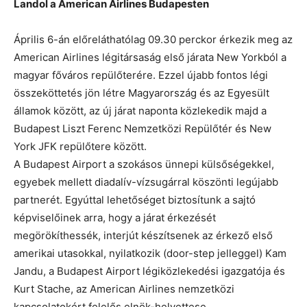
Landol a American Airlines Budapesten
Április 6-án előreláthatólag 09.30 perckor érkezik meg az
American Airlines légitársaság első járata New Yorkból a
magyar főváros repülőterére. Ezzel újabb fontos légi
összeköttetés jön létre Magyarország és az Egyesült
államok között, az új járat naponta közlekedik majd a
Budapest Liszt Ferenc Nemzetközi Repülőtér és New
York JFK repülőtere között.
A Budapest Airport a szokásos ünnepi külsőségekkel,
egyebek mellett diadalív-vízsugárral köszönti legújabb
partnerét. Egyúttal lehetőséget biztosítunk a sajtó
képviselőinek arra, hogy a járat érkezését
megörökíthessék, interjút készítsenek az érkező első
amerikai utasokkal, nyilatkozik (door-step jelleggel) Kam
Jandu, a Budapest Airport légiközlekedési igazgatója és
Kurt Stache, az American Airlines nemzetközi
kapcsolatokért felelős elnök-helyettese.