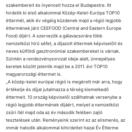
szakembereit és ínyenceit hozza el Budapestre. Itt
hirdetik ki első alkalommal Közép-Kelet-Európa TOP10
éttermét, akik év végéig küzdenek majd a régió legjobb
éttermének járó CEEFOOD (Central and Eastern Europe
Food) díjért. A szervezők a gálavacsorára több
nemzetközi hírű séfet, a díjazott éttermek képviselőit és
neves külföldi gasztronómiai szakembereket is várnak.
Szintén a rendezvénysorozat ideje alatt, ünnepélyes
keretek között jelentik majd be a 2011. évi TOP10
magyarországi éttermet is.
„A közép-kelet európai régió is megérett már arra, hogy
értékelje és díjjal jutalmazza a térség kiemelkedő
éttermeit. 10 ország képviselői szállhatnak versenybe a
régió legjobb éttermének díjáért, melyet a nemzetközi
zsűri ítél majd oda az év második felében zajló
tesztelések után. Reményeink szerint ez az elismerés, az
immár hatodik alkalommal kihirdettet hazai Év Étterme