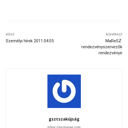
Facebook
X
Pinterest
előző
következő
Személyi hírek 2011.04.05
MaReSZ:
rendezvényszervezők
rendezvénye
gsztszakújság
https://gsztujsag.com