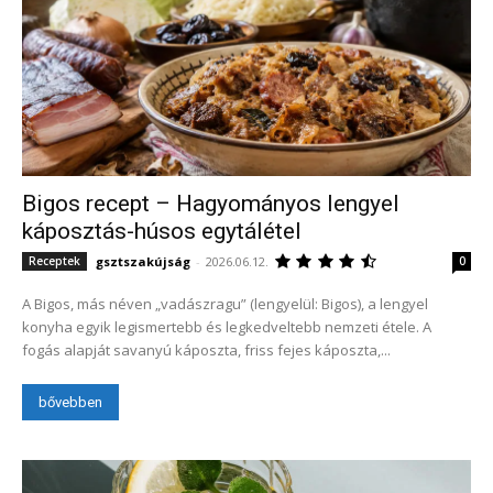
Bigos recept – Hagyományos lengyel
káposztás-húsos egytálétel
gsztszakújság
-
2026.06.12.
Receptek
0
A Bigos, más néven „vadászragu” (lengyelül: Bigos), a lengyel
konyha egyik legismertebb és legkedveltebb nemzeti étele. A
fogás alapját savanyú káposzta, friss fejes káposzta,...
bővebben