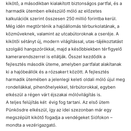
kikötő, a másodikban kialakított biztonságos partfal, és a
harmadik ütemben elkészülő móló az előzetes
kalkulációk szerint összesen 250 millió forintba kerül.
Még idén megtörténik a hajóállomás térburkolatának, a
közműveknek, valamint az utcabútoroknak a cseréje. A
kikötői sétányt új, modern világítással, utas-tájékoztatást
szolgáló hangszórókkal, majd a későbbiekben térfigyelő
kamerarendszerrel is ellátják. Ősszel kezdődik a
fejlesztés második üteme, amelyben partfalat alakítanak
ki a hajóbeállók és a rózsakert között. A fejlesztés
harmadik ütemében a jelenlegi keleti oldali móló újul meg
rondellákkal, pihenőhelyekkel, térbútorokkal, egyben
elkészül a régen várt éjszakai mólóvilágítás is.
A teljes felújítás két évig fog tartani. Az első ütem
Pünkösdre elkészül, így az idei szezonban már egy
megszépült kikötő fogadja a vendégeket Siófokon –
mondta a vezérigazgató.