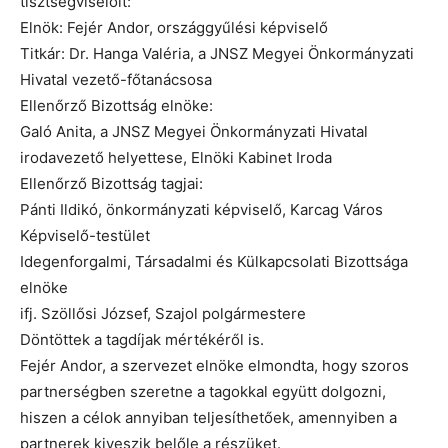
tisztségviselőit:
Elnök: Fejér Andor, országgyűlési képviselő
Titkár: Dr. Hanga Valéria, a JNSZ Megyei Önkormányzati
Hivatal vezető-főtanácsosa
Ellenőrző Bizottság elnöke:
Galó Anita, a JNSZ Megyei Önkormányzati Hivatal
irodavezető helyettese, Elnöki Kabinet Iroda
Ellenőrző Bizottság tagjai:
Pánti Ildikó, önkormányzati képviselő, Karcag Város
Képviselő-testület
Idegenforgalmi, Társadalmi és Külkapcsolati Bizottsága
elnöke
ifj. Szöllősi József, Szajol polgármestere
Döntöttek a tagdíjak mértékéről is.
Fejér Andor, a szervezet elnöke elmondta, hogy szoros
partnerségben szeretne a tagokkal együtt dolgozni,
hiszen a célok annyiban teljesíthetőek, amennyiben a
partnerek kiveszik belőle a részüket.