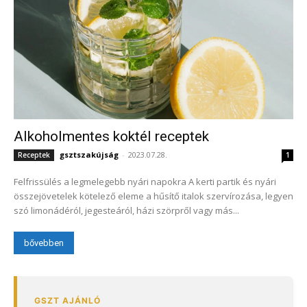
Alkoholmentes koktél receptek
gsztszakújság
-
2023.07.28.
Receptek
1
Felfrissülés a legmelegebb nyári napokra A kerti partik és nyári
összejövetelek kötelező eleme a hűsítő italok szervírozása, legyen
szó limonádéról, jegesteáról, házi szörpről vagy más...
bővebben