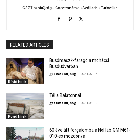
GSZT szakújság :: Gasztronómia : Szálloda : Turisztika
RELATED ARTICLES
Busómaszk-faragó a mohácsi
Busóudvarban
gsztszakújság
-
2024.02.05.
Rövid hírek
Tél a Balatonnál
gsztszakújság
-
2024.01.09.
Rövid hírek
60 éve állt forgalomba a NoHab-GM M61-
010-es mozdonya