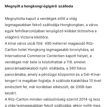
Megnyílt a hongkongi égigérő szálloda
Megnyitotta kapuit a vendégek előtt a világ
legmagasabban fekvő szállodája Hongkongban, a város
egyik felhőkarcolójában lenyűgöző kilátást biztosítva a
világhírű Victoria kikötőre.
A kínai város utcái fölé 490 méterrel magasodó Ritz-
Carlton hotel Hongkong legmagasabb toronyháza, az
International Commerce Centerben kapott helyet, a
vendégek már bele is kóstolhattak a 118. emelet
panorámaablakaiból nyíló kilátásba, a 360 fokos
panorámába, amely a pénzügyi központot és a Dél-Kínai-
tengert is magában foglalja. A szálloda kialakítása 10 évet
emésztett fel, már korábban elkészült, de 2008-ban
bezárt.
A Ritz-Carlton minden valószínűség szerint 2014-ig lesz
a világ legmagasabban fekvő szállodája, akkor nyílik meg