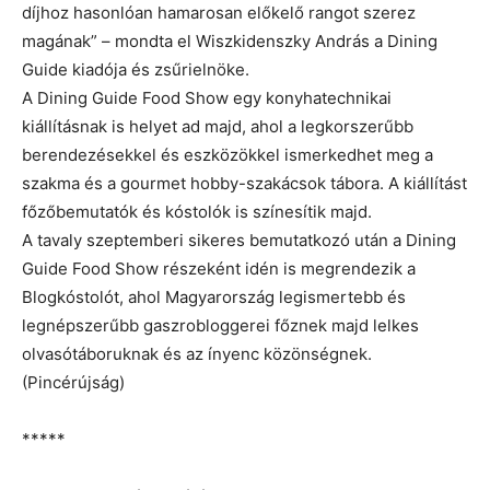
díjhoz hasonlóan hamarosan előkelő rangot szerez
magának” – mondta el Wiszkidenszky András a Dining
Guide kiadója és zsűrielnöke.
A Dining Guide Food Show egy konyhatechnikai
kiállításnak is helyet ad majd, ahol a legkorszerűbb
berendezésekkel és eszközökkel ismerkedhet meg a
szakma és a gourmet hobby-szakácsok tábora. A kiállítást
főzőbemutatók és kóstolók is színesítik majd.
A tavaly szeptemberi sikeres bemutatkozó után a Dining
Guide Food Show részeként idén is megrendezik a
Blogkóstolót, ahol Magyarország legismertebb és
legnépszerűbb gaszrobloggerei főznek majd lelkes
olvasótáboruknak és az ínyenc közönségnek.
(Pincérújság)
*****