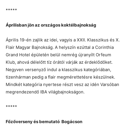
*****
Áprilisban jön az országos koktélbajnokság
Április 19-én zajlik az idei, vagyis a XXII. Klasszikus és X.
Flair Magyar Bajnokság. A helyszín ezúttal a Corinthia
Grand Hotel épületén belül nemrég újranyílt Orfeum
Klub, ahová délelőtt tíz órától várják az érdeklődőket.
Negyven versenyző indul a klasszikus kategóriában,
tizenhárman pedig a flair megmérettetésre készülnek.
Mindkét kategória nyertese részt vesz az idén Varsóban
megrendezendő IBA világbajnokságon.
*****
Főzőverseny és bemutató Bogácson