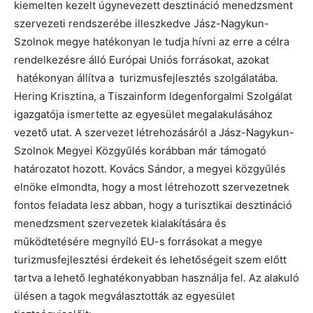
kiemelten kezelt úgynevezett desztináció menedzsment
szervezeti rendszerébe illeszkedve Jász-Nagykun-
Szolnok megye hatékonyan le tudja hívni az erre a célra
rendelkezésre álló Európai Uniós forrásokat, azokat
hatékonyan állítva a turizmusfejlesztés szolgálatába.
Hering Krisztina, a Tiszainform Idegenforgalmi Szolgálat
igazgatója ismertette az egyesület megalakulásához
vezető utat. A szervezet létrehozásáról a Jász-Nagykun-
Szolnok Megyei Közgyűlés korábban már támogató
határozatot hozott. Kovács Sándor, a megyei közgyűlés
elnöke elmondta, hogy a most létrehozott szervezetnek
fontos feladata lesz abban, hogy a turisztikai desztináció
menedzsment szervezetek kialakítására és
működtetésére megnyíló EU-s forrásokat a megye
turizmusfejlesztési érdekeit és lehetőségeit szem előtt
tartva a lehető leghatékonyabban használja fel. Az alakuló
ülésen a tagok megválasztották az egyesület