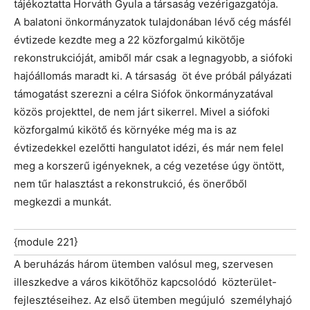
tájékoztatta Horváth Gyula a társaság vezérigazgatója.
A balatoni önkormányzatok tulajdonában lévő cég másfél
évtizede kezdte meg a 22 közforgalmú kikötője
rekonstrukcióját, amiből már csak a legnagyobb, a siófoki
hajóállomás maradt ki. A társaság öt éve próbál pályázati
támogatást szerezni a célra Siófok önkormányzatával
közös projekttel, de nem járt sikerrel. Mivel a siófoki
közforgalmú kikötő és környéke még ma is az
évtizedekkel ezelőtti hangulatot idézi, és már nem felel
meg a korszerű igényeknek, a cég vezetése úgy öntött,
nem tűr halasztást a rekonstrukció, és önerőből
megkezdi a munkát.
{module 221}
A beruházás három ütemben valósul meg, szervesen
illeszkedve a város kikötőhöz kapcsolódó közterület-
fejlesztéseihez. Az első ütemben megújuló személyhajó