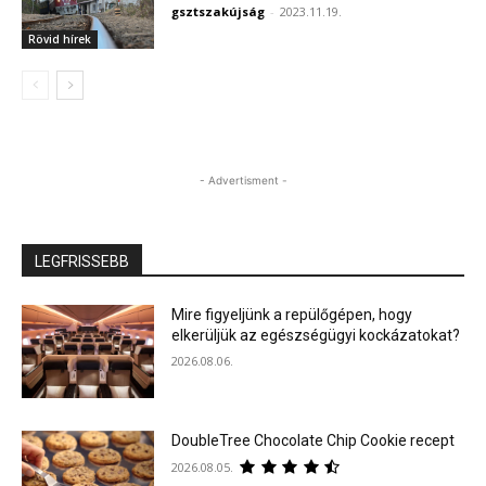
gsztszakújság
-
2023.11.19.
Rövid hírek
- Advertisment -
LEGFRISSEBB
Mire figyeljünk a repülőgépen, hogy
elkerüljük az egészségügyi kockázatokat?
2026.08.06.
DoubleTree Chocolate Chip Cookie recept
2026.08.05.