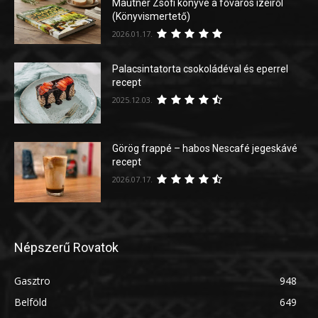
Mautner Zsófi könyve a főváros ízeiről
(Könyvismertető)
2026.01.17.
Palacsintatorta csokoládéval és eperrel
recept
2025.12.03.
Görög frappé – habos Nescafé jegeskávé
recept
2026.07.17.
Népszerű Rovatok
Gasztro
948
Belföld
649