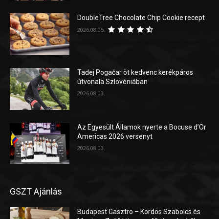
DoubleTree Chocolate Chip Cookie recept
2026.08.05.
Tadej Pogačar öt kedvenc kerékpáros
útvonala Szlovéniában
2026.08.03.
Az Egyesült Államok nyerte a Bocuse d’Or
Americas 2026 versenyt
2026.08.03.
GSZT Ajánlás
Budapest Gasztro – Kordos Szabolcs és