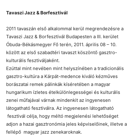
Tavaszi Jazz & Borfesztivál
2011 tavaszán első alkalommal kerül megrendezésre a
Tavaszi Jazz & Borfesztivál Budapesten a III. kerület
Óbuda-Békásmegyer Fő terén, 2011. április 08 – 10.
között az első szabadtéri tavaszt köszöntő gasztro-
kulturális fesztiváljaként.
Ezúttal mint nevében mint helyszínében a tradicionális
gasztro-kultúra a Kárpát-medence kiváló kézműves
borászatai remek pálinkák kíséretében a magyar
hungarikum ízletes ételkülönlegességei és kulturális
zenei műfajával várnak mindenkit az ingyenesen
látogatható fesztiválra. Az ingyenesen látogatható
fesztivál célja, hogy méltó megjelenési lehetőséget
adjon a hazai gasztronómia jeles képviselőinek, illetve a
fellépő magyar jazz zenekaroknak.