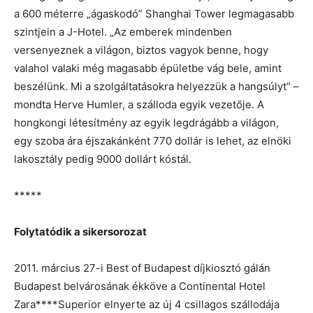
a 600 méterre „ágaskodó” Shanghai Tower legmagasabb
szintjein a J-Hotel. „Az emberek mindenben
versenyeznek a világon, biztos vagyok benne, hogy
valahol valaki még magasabb épületbe vág bele, amint
beszélünk. Mi a szolgáltatásokra helyezzük a hangsúlyt” –
mondta Herve Humler, a szálloda egyik vezetője. A
hongkongi létesítmény az egyik legdrágább a világon,
egy szoba ára éjszakánként 770 dollár is lehet, az elnöki
lakosztály pedig 9000 dollárt kóstál.
*****
Folytatódik a sikersorozat
2011. március 27-i Best of Budapest díjkiosztó gálán
Budapest belvárosának ékköve a Continental Hotel
Zara****Superior elnyerte az új 4 csillagos szállodája