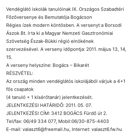
Vendéglátó iskolák tanulóinak IX. Országos Szabadtéri
Főzőversenye és Bemutatója Bogácson
Régies ízek modern köntösben. A versenyt a Borsodi
Ászok Bt. írta ki a Magyar Nemzeti Gasztronómiai
Szövetség Észak-Bükki régió elnökének
szervezésével. A verseny időpontja: 2011. május 13, 14,
15.
A verseny helyszíne: Bogács – Bikarét
RÉSZVÉTEL:
Az ország minden vendéglátós iskolájából várjuk a 4+1
fős csapatok
(4 tanuló + 1 kísérőtanár) jelentkezését.
JELENTKEZÉSI HATÁRIDŐ: 2011. 05. 07.
JELENTKEZÉSI CÍM: 3412 BOGÁCS Fürdő út 2.
Tel/fax: 06/49 334 077, Mobil:06/30-875-4403
E-mail: valaszt6@freemail.hu, Internet: valaszt6.fw.hu