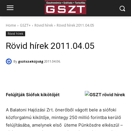
Home
GSZT+
Rövid hírek
Rövid hírek 2011.04.05
Rövid hírek
Rövid hírek 2011.04.05
By
gsztszakújság
2011.04.06.
Facebook
X
Pinterest
Felújítják Siófok kikötőjét
A Balatoni Hajózási Zrt. önerőből vágott bele a siófoki
közforgalmú kikötője, mintegy 250 millió forintba kerülő
felújításába, amelynek első üteme Pünkösdre elkészül –