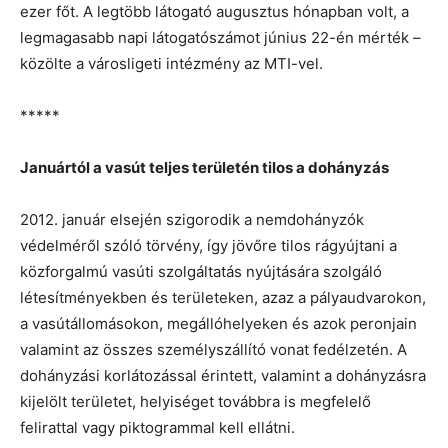
ezer főt. A legtöbb látogató augusztus hónapban volt, a
legmagasabb napi látogatószámot június 22-én mérték –
közölte a városligeti intézmény az MTI-vel.
*****
Januártól a vasút teljes területén tilos a dohányzás
2012. január elsején szigorodik a nemdohányzók
védelméről szóló törvény, így jövőre tilos rágyújtani a
közforgalmú vasúti szolgáltatás nyújtására szolgáló
létesítményekben és területeken, azaz a pályaudvarokon,
a vasútállomásokon, megállóhelyeken és azok peronjain
valamint az összes személyszállító vonat fedélzetén. A
dohányzási korlátozással érintett, valamint a dohányzásra
kijelölt területet, helyiséget továbbra is megfelelő
felirattal vagy piktogrammal kell ellátni.