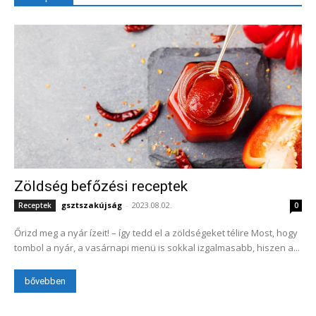
Zöldség befőzési receptek
gsztszakújság
-
2023.08.02.
Receptek
0
Őrizd meg a nyár ízeit! – így tedd el a zöldségeket télire Most, hogy
tombol a nyár, a vasárnapi menü is sokkal izgalmasabb, hiszen a...
bővebben