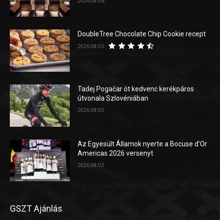
2026.08.06.
DoubleTree Chocolate Chip Cookie recept
2026.08.05.
Tadej Pogačar öt kedvenc kerékpáros
útvonala Szlovéniában
2026.08.03.
Az Egyesült Államok nyerte a Bocuse d’Or
Americas 2026 versenyt
2026.08.03.
GSZT Ajánlás