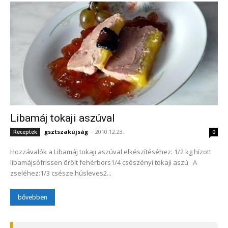
Libamáj tokaji aszúval
gsztszakújság
-
2010.12.23.
Receptek
0
Hozzávalók a Libamáj tokaji aszúval elkészítéséhez: 1/2 kg hízott
libamájsófrissen őrölt fehérbors1/4 csészényi tokaji aszú A
zseléhez:1/3 csésze húsleves2...
bővebben