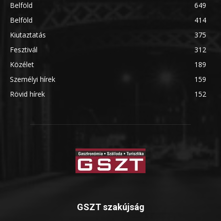
Belföld
649
Belföld
414
Kiutaztatás
375
Fesztivál
312
Közélet
189
Személyi hírek
159
Rövid hírek
152
GSZT szakújság