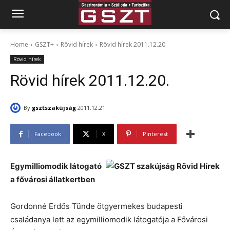
Home
GSZT+
Rövid hírek
Rövid hírek 2011.12.20.
Rövid hírek
Rövid hírek 2011.12.20.
By
gsztszakújság
2011.12.21.
Facebook
X
Pinterest
Egymilliomodik látogató
a fővárosi állatkertben
Gordonné Erdős Tünde ötgyermekes budapesti
családanya lett az egymilliomodik látogatója a Fővárosi