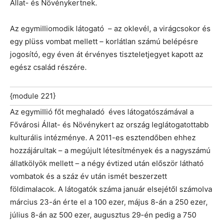
Állat- és Növénykertnek.
Az egymilliomodik látogató – az oklevél, a virágcsokor és
egy plüss vombat mellett – korlátlan számú belépésre
jogosító, egy éven át érvényes tiszteletjegyet kapott az
egész család részére.
{module 221}
Az egymillió főt meghaladó éves látogatószámával a
Fővárosi Állat- és Növénykert az ország leglátogatottabb
kulturális intézménye. A 2011-es esztendőben ehhez
hozzájárultak – a megújult létesítmények és a nagyszámú
állatkölyök mellett – a négy évtized után először látható
vombatok és a száz év után ismét beszerzett
földimalacok. A látogatók száma január elsejétől számolva
március 23-án érte el a 100 ezer, május 8-án a 250 ezer,
július 8-án az 500 ezer, augusztus 29-én pedig a 750