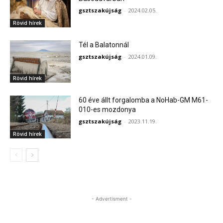
gsztszakújság
-
2024.02.05.
Rövid hírek
Tél a Balatonnál
gsztszakújság
-
2024.01.09.
Rövid hírek
60 éve állt forgalomba a NoHab-GM M61-
010-es mozdonya
gsztszakújság
-
2023.11.19.
Rövid hírek
- Advertisment -