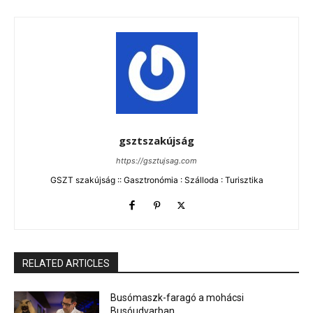
gsztszakújság
https://gsztujsag.com
GSZT szakújság :: Gasztronómia : Szálloda : Turisztika
RELATED ARTICLES
Busómaszk-faragó a mohácsi
Busóudvarban