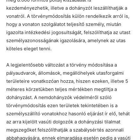
kezdeményezhetik, illetve a dohányzót leszállíthatják a
vonatról. A törvénymódosítás külön rendelkezik arról is,
hogy a vonaton szolgálatot teljesítő személy, miután
igazolta intézkedési jogosultságát, felszólíthatja az utast
személyazonosságának igazolására, amelynek az utas
köteles eleget tenni.
A legjelentősebb változást a törvény módosítása a
pályaudvarok, állomások, megállóhelyek utasforgalmi
területeire vonatkozóan hozza, hiszen ezeken, illetve 5
méteres körzetükben teljes mértékben megtiltja a
dohányzást. A nemdohányzók védelméről szóló
törvénymódosítás ezen területek tekintetében is a
személyszállító vonatokhoz hasonló eljárást ír elő, tehát
az arra kijelölt vasúti dolgozók a dohányzási tilalmat
megszegőket felszólíthatják a szabálysértés azonnali
abbahagyására, ennek elmaradása esetén pedig a vasúti