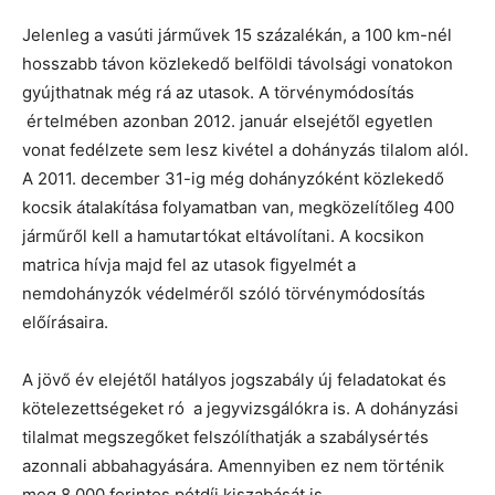
Jelenleg a vasúti járművek 15 százalékán, a 100 km-nél
hosszabb távon közlekedő belföldi távolsági vonatokon
gyújthatnak még rá az utasok. A törvénymódosítás
értelmében azonban 2012. január elsejétől egyetlen
vonat fedélzete sem lesz kivétel a dohányzás tilalom alól.
A 2011. december 31-ig még dohányzóként közlekedő
kocsik átalakítása folyamatban van, megközelítőleg 400
járműről kell a hamutartókat eltávolítani. A kocsikon
matrica hívja majd fel az utasok figyelmét a
nemdohányzók védelméről szóló törvénymódosítás
előírásaira.
A jövő év elejétől hatályos jogszabály új feladatokat és
kötelezettségeket ró a jegyvizsgálókra is. A dohányzási
tilalmat megszegőket felszólíthatják a szabálysértés
azonnali abbahagyására. Amennyiben ez nem történik
meg 8.000 forintos pótdíj kiszabását is