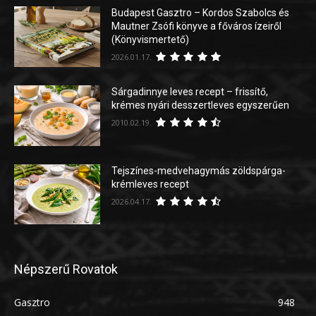
Budapest Gasztro – Kordos Szabolcs és
Mautner Zsófi könyve a főváros ízeiről
(Könyvismertető)
2026.01.17.
Sárgadinnye leves recept – frissítő,
krémes nyári desszertleves egyszerűen
2010.02.19.
Tejszínes-medvehagymás zöldspárga-
krémleves recept
2026.04.17.
Népszerű Rovatok
Gasztro
948