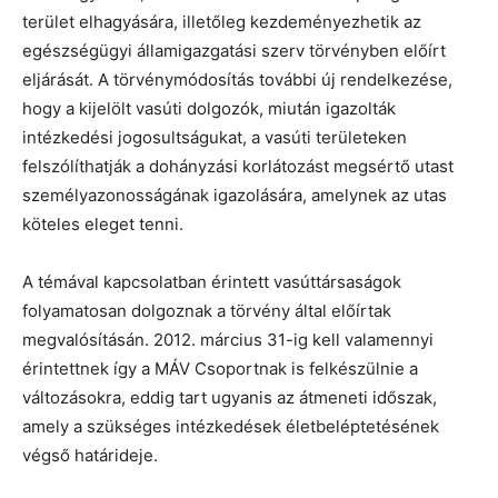
terület elhagyására, illetőleg kezdeményezhetik az
egészségügyi államigazgatási szerv törvényben előírt
eljárását. A törvénymódosítás további új rendelkezése,
hogy a kijelölt vasúti dolgozók, miután igazolták
intézkedési jogosultságukat, a vasúti területeken
felszólíthatják a dohányzási korlátozást megsértő utast
személyazonosságának igazolására, amelynek az utas
köteles eleget tenni.
A témával kapcsolatban érintett vasúttársaságok
folyamatosan dolgoznak a törvény által előírtak
megvalósításán. 2012. március 31-ig kell valamennyi
érintettnek így a MÁV Csoportnak is felkészülnie a
változásokra, eddig tart ugyanis az átmeneti időszak,
amely a szükséges intézkedések életbeléptetésének
végső határideje.