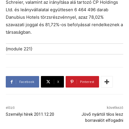
Schreier, valamint az irányítása alá tartozó CP Holdings
Ltd. és leányvállalatai együttesen 6 464 496 darab
Danubius Hotels törzsrészvénnyel, azaz 78,02%
szavazati joggal és 81,72%-os befolyással rendelkeznek a
társaságban.
{module 221}
Facebook
X
Pinterest
előző
következő
Személyi hírek 2011.12.20
Jövő nyártól tilos lesz
borravalót elfogadni