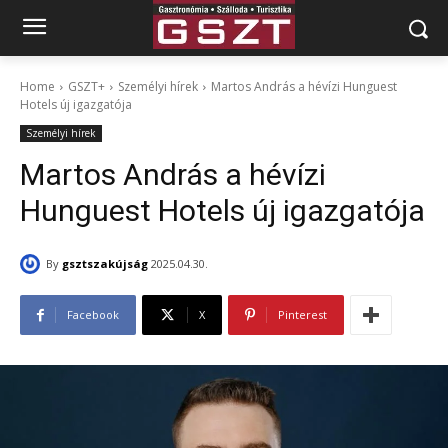
Home
GSZT+
Személyi hírek
Martos András a hévízi Hunguest
Hotels új igazgatója
Személyi hírek
Martos András a hévízi
Hunguest Hotels új igazgatója
By
gsztszakújság
2025.04.30.
Facebook
X
Pinterest