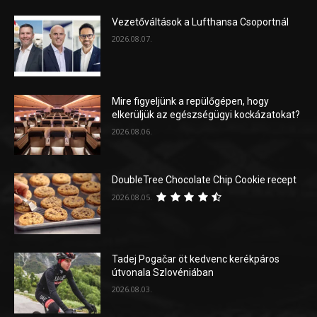
Vezetőváltások a Lufthansa Csoportnál
2026.08.07.
Mire figyeljünk a repülőgépen, hogy
elkerüljük az egészségügyi kockázatokat?
2026.08.06.
DoubleTree Chocolate Chip Cookie recept
2026.08.05.
Tadej Pogačar öt kedvenc kerékpáros
útvonala Szlovéniában
2026.08.03.