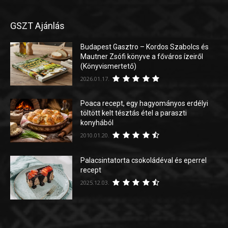
GSZT Ajánlás
Budapest Gasztro – Kordos Szabolcs és
Mautner Zsófi könyve a főváros ízeiről
(Könyvismertető)
2026.01.17.
Poaca recept, egy hagyományos erdélyi
töltött kelt tésztás étel a paraszti
konyhából
2010.01.20.
Palacsintatorta csokoládéval és eperrel
recept
2025.12.03.