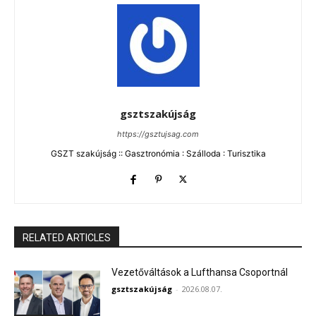
gsztszakújság
https://gsztujsag.com
GSZT szakújság :: Gasztronómia : Szálloda : Turisztika
RELATED ARTICLES
Vezetőváltások a Lufthansa Csoportnál
gsztszakújság
-
2026.08.07.