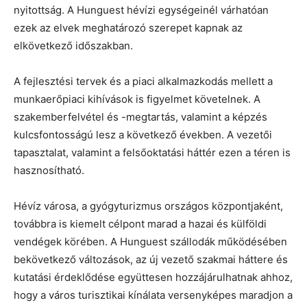
nyitottság. A Hunguest hévízi egységeinél várhatóan
ezek az elvek meghatározó szerepet kapnak az
elkövetkező időszakban.
A fejlesztési tervek és a piaci alkalmazkodás mellett a
munkaerőpiaci kihívások is figyelmet követelnek. A
szakemberfelvétel és -megtartás, valamint a képzés
kulcsfontosságú lesz a következő években. A vezetői
tapasztalat, valamint a felsőoktatási háttér ezen a téren is
hasznosítható.
Hévíz városa, a gyógyturizmus országos központjaként,
továbbra is kiemelt célpont marad a hazai és külföldi
vendégek körében. A Hunguest szállodák működésében
bekövetkező változások, az új vezető szakmai háttere és
kutatási érdeklődése együttesen hozzájárulhatnak ahhoz,
hogy a város turisztikai kínálata versenyképes maradjon a