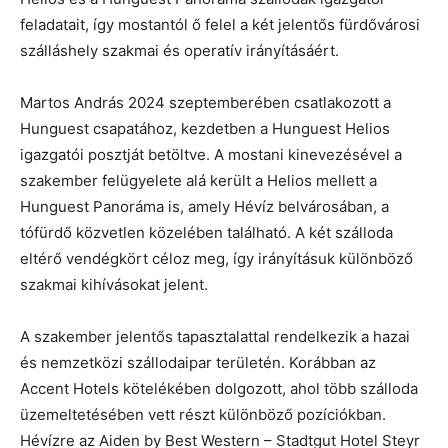
feladatait, így mostantól ő felel a két jelentős fürdővárosi
szálláshely szakmai és operatív irányításáért.
Martos András 2024 szeptemberében csatlakozott a
Hunguest csapatához, kezdetben a Hunguest Helios
igazgatói posztját betöltve. A mostani kinevezésével a
szakember felügyelete alá került a Helios mellett a
Hunguest Panoráma is, amely Hévíz belvárosában, a
tófürdő közvetlen közelében található. A két szálloda
eltérő vendégkört céloz meg, így irányításuk különböző
szakmai kihívásokat jelent.
A szakember jelentős tapasztalattal rendelkezik a hazai
és nemzetközi szállodaipar területén. Korábban az
Accent Hotels kötelékében dolgozott, ahol több szálloda
üzemeltetésében vett részt különböző pozíciókban.
Hévízre az Aiden by Best Western – Stadtgut Hotel Steyr