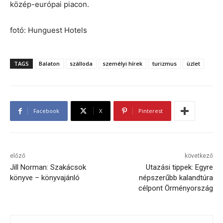
közép-európai piacon.
fotó: Hunguest Hotels
TAGS
Balaton
szálloda
személyi hírek
turizmus
üzlet
Facebook
X
Pinterest
előző
következő
Jill Norman: Szakácsok
Utazási tippek: Egyre
könyve – könyvajánló
népszerűbb kalandtúra
célpont Örményország