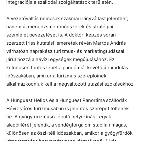
integrációja a szállodai szolgáltatások területén.
A vezetőváltás nemcsak szakmai irányváltást jelenthet,
hanem új menedzsmentmódszerek és stratégiai
szemlélet bevezetését is. A doktori képzés során
szerzett friss kutatási ismeretek révén Martos András
várhatóan naprakész turizmus- és marketingtudással
járul hozzá a hévízi egységek megújulásához. Ez
különösen fontos lehet a pandémiát követő újraindulás
időszakában, amikor a turizmus szereplőinek
alkalmazkodniuk kell a megváltozott utazási szokásokhoz.
A Hunguest Helios és a Hunguest Panoráma szállodák
Hévíz város turizmusában is jelentős szerepet töltenek
be. A gyógyturizmusra épülő helyi kínálat egyik
alappillérét jelentik, a vendégforgalom stabilan magas,
különösen az őszi-téli időszakban, amikor a gyógyfürdők