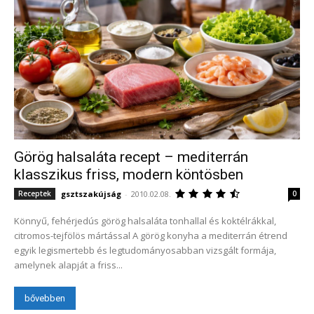
Görög halsaláta recept – mediterrán
klasszikus friss, modern köntösben
gsztszakújság
-
2010.02.08.
Receptek
0
Könnyű, fehérjedús görög halsaláta tonhallal és koktélrákkal,
citromos-tejfölös mártással A görög konyha a mediterrán étrend
egyik legismertebb és legtudományosabban vizsgált formája,
amelynek alapját a friss...
bővebben