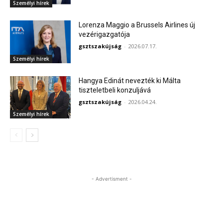
Személyi hírek
Lorenza Maggio a Brussels Airlines új
vezérigazgatója
gsztszakújság
-
2026.07.17.
Személyi hírek
Hangya Edinát nevezték ki Málta
tiszteletbeli konzuljává
gsztszakújság
-
2026.04.24.
Személyi hírek
- Advertisment -