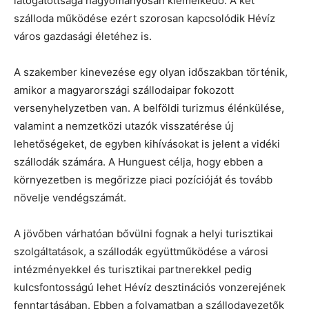
látogatottsága hagyományosan kiemelkedő. A két
szálloda működése ezért szorosan kapcsolódik Hévíz
város gazdasági életéhez is.
A szakember kinevezése egy olyan időszakban történik,
amikor a magyarországi szállodaipar fokozott
versenyhelyzetben van. A belföldi turizmus élénkülése,
valamint a nemzetközi utazók visszatérése új
lehetőségeket, de egyben kihívásokat is jelent a vidéki
szállodák számára. A Hunguest célja, hogy ebben a
környezetben is megőrizze piaci pozícióját és tovább
növelje vendégszámát.
A jövőben várhatóan bővülni fognak a helyi turisztikai
szolgáltatások, a szállodák együttműködése a városi
intézményekkel és turisztikai partnerekkel pedig
kulcsfontosságú lehet Hévíz desztinációs vonzerejének
fenntartásában. Ebben a folyamatban a szállodavezetők