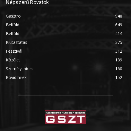
Népszerű Rovatok
Gasztro
948
Belföld
649
Belföld
414
Kiutaztatás
375
Fesztivál
312
Közélet
189
Személyi hírek
160
Rövid hírek
152