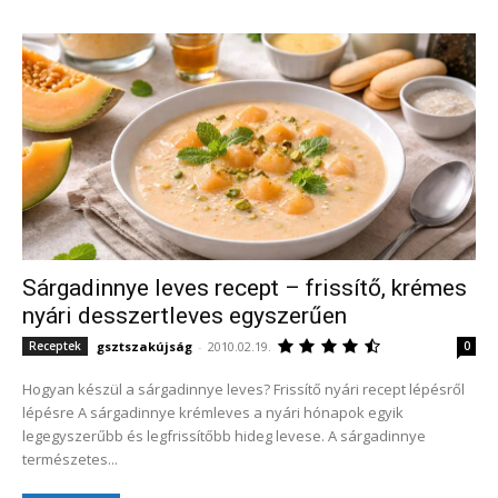
Sárgadinnye leves recept – frissítő, krémes
nyári desszertleves egyszerűen
gsztszakújság
-
2010.02.19.
Receptek
0
Hogyan készül a sárgadinnye leves? Frissítő nyári recept lépésről
lépésre A sárgadinnye krémleves a nyári hónapok egyik
legegyszerűbb és legfrissítőbb hideg levese. A sárgadinnye
természetes...