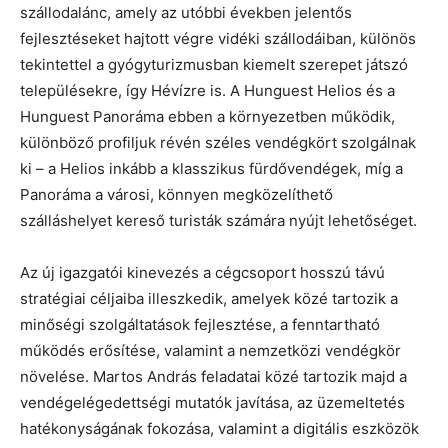
szállodalánc, amely az utóbbi években jelentős
fejlesztéseket hajtott végre vidéki szállodáiban, különös
tekintettel a gyógyturizmusban kiemelt szerepet játszó
településekre, így Hévízre is. A Hunguest Helios és a
Hunguest Panoráma ebben a környezetben működik,
különböző profiljuk révén széles vendégkört szolgálnak
ki – a Helios inkább a klasszikus fürdővendégek, míg a
Panoráma a városi, könnyen megközelíthető
szálláshelyet kereső turisták számára nyújt lehetőséget.
Az új igazgatói kinevezés a cégcsoport hosszú távú
stratégiai céljaiba illeszkedik, amelyek közé tartozik a
minőségi szolgáltatások fejlesztése, a fenntartható
működés erősítése, valamint a nemzetközi vendégkör
növelése. Martos András feladatai közé tartozik majd a
vendégelégedettségi mutatók javítása, az üzemeltetés
hatékonyságának fokozása, valamint a digitális eszközök