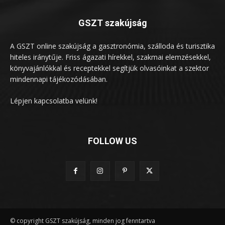
GSZT szakújság
A GSZT online szakújság a gasztronómia, szálloda és turisztika
hiteles iránytűje. Friss ágazati hírekkel, szakmai elemzésekkel,
könyvajánlókkal és receptekkel segítjük olvasóinkat a szektor
mindennapi tájékozódásában.
Lépjen kapcsolatba velünk!
FOLLOW US
© copyright GSZT szakújság, minden jog fenntartva