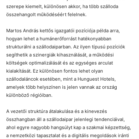
szerepe kiemelt, különösen akkor, ha több szálloda
összehangolt működéséért felelnek.
Martos András kettős igazgatói pozíciója példa arra,
hogyan lehet a humánerőforrást hatékonyabban
strukturálni a szállodaiparban. Az ilyen típusú pozíciók
segíthetik a szinergiák kihasználását, a működési
költségek optimalizálását és az egységes arculat
kialakítását. Ez különösen fontos lehet olyan
szállodaláncok esetében, mint a Hunguest Hotels,
amelyek több helyszínen is jelen vannak az ország
különböző régióiban.
A vezetői struktúra átalakulása és a kinevezés
összhangban áll a szállodaipar jelenlegi tendenciáival,
ahol egyre nagyobb hangsúlyt kap a szakmai képzettség,
a nemzetközi tapasztalat és a digitális megoldások iránti