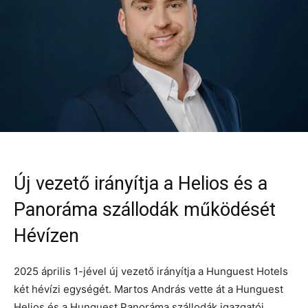
Új vezető irányítja a Helios és a
Panoráma szállodák működését
Hévízen
2025 április 1-jével új vezető irányítja a Hunguest Hotels
két hévízi egységét. Martos András vette át a Hunguest
Helios és a Hunguest Panoráma szállodák igazgatói