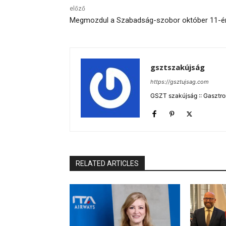
előző
Megmozdul a Szabadság-szobor október 11-é
gsztszakújság
https://gsztujsag.com
GSZT szakújság :: Gasztron
RELATED ARTICLES