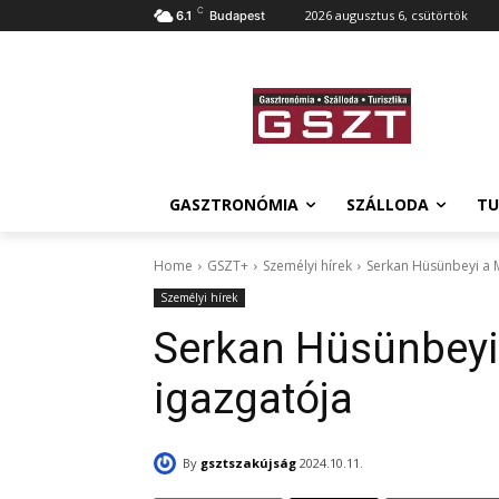
C
2026 augusztus 6, csütörtök
6.1
Budapest
GASZTRONÓMIA
SZÁLLODA
TU
Home
GSZT+
Személyi hírek
Serkan Hüsünbeyi a M
Személyi hírek
Serkan Hüsünbeyi 
igazgatója
By
gsztszakújság
2024.10.11.