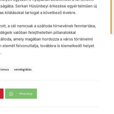
ltságába. Serkan Hüsünbeyi érkezése egyértelműen új
as kilátásokat tartogat a következő évekre.
zott, a cél nemcsak a szálloda hírnevének fenntartása,
égeik valóban felejthetetlen pillanatokkal
álloda, amely magában hordozza a város történelmi
 elemét felvonultatja, továbbra is kiemelkedő helyet
.
rizmus
vendéglátás
WhatsApp