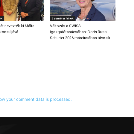
ek
Személyi hírek
át nevezték ki Málta
Változás a SWISS
i konzuljává
Igazgatótanácsában: Doris Russi
Schurter 2026 márciusában távozik
ow your comment data is processed.