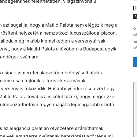
endégeinknek felejthetetlen, világszínvonalú
B
R
 azt sugallja, hogy a Matild Palota nem elégszik meg a
Kö
erősíteni helyzetét a nemzetközi luxusszálloda-piacon.
sé
zálloda még inkább kiemelkedjen a versenytársak
mu
ső
nyt, hogy a Matild Palota a jövőben is Budapest egyik
 vendégek számára.
usipari ismeretei alapvetően befolyásolhatják a
inamikusan fejlődik, a turisták számának
i verseny is fokozódik. Hüsünbeyi érkezése ezért egy
Matild Palota továbbra is célul tűzi ki, hogy megőrizze
különböztethetővé tegye magát a legmagasabb szintű
s az elegancia páratlan ötvözetére számíthatnak,
elyek egyszerre nyújtanak betekintést a történelmi