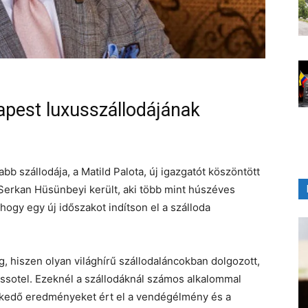
dapest luxusszállodájának
b szállodája, a Matild Palota, új igazgatót köszöntött
 Serkan Hüsünbeyi került, aki több mint húszéves
hogy egy új időszakot indítson el a szálloda
, hiszen olyan világhírű szállodaláncokban dolgozott,
issotel. Ezeknél a szállodáknál számos alkalommal
lkedő eredményeket ért el a vendégélmény és a