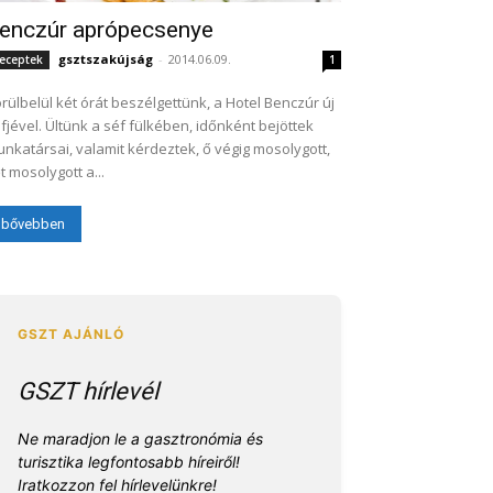
enczúr aprópecsenye
gsztszakújság
-
2014.06.09.
eceptek
1
rülbelül két órát beszélgettünk, a Hotel Benczúr új
fjével. Ültünk a séf fülkében, időnként bejöttek
nkatársai, valamit kérdeztek, ő végig mosolygott,
t mosolygott a...
bővebben
GSZT hírlevél
Ne maradjon le a gasztronómia és
turisztika legfontosabb híreiről!
Iratkozzon fel hírlevelünkre!