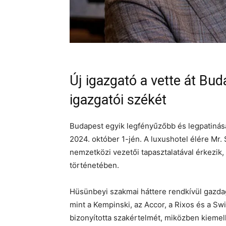
Új igazgató a vette át Bu
igazgatói székét
Budapest egyik legfényűzőbb és legpatinásab
2024. október 1-jén. A luxushotel élére Mr.
nemzetközi vezetői tapasztalatával érkezik, 
történetében.
Hüsünbeyi szakmai háttere rendkívül gazdag
mint a Kempinski, az Accor, a Rixos és a Sw
bizonyította szakértelmét, miközben kieme