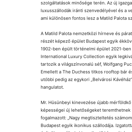
szolgáltatások minősége terén. Az új igaz
luxusszállodák iránti szenvedélyével és a ve
ami különösen fontos lesz a Matild Palota s
A Matild Palota nemzetközi hírneve és pár
részét képező épület Budapest egyik ékköve
1902-ben épült történelmi épület 2021-ben n
International Luxury Collection egyik legkiv
tartozik a világszínvonalú séf, Wolfgang Puc
Emellett a The Duchess titkos rooftop bár és
utóbbi pedig az egykori „Belvárosi Kávéház”
hangulatot.
Mr. Hüsünbeyi kinevezése újabb mérföldkő 
képességei új lehetőségeket teremthetnek a
fogalmazott: „Nagy megtiszteltetés számomr
Budapest egyik ikonikus szállodája. Izgatot