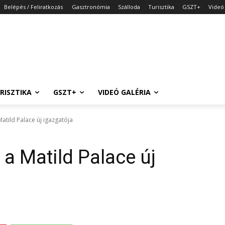
Belépés / Feliratkozás
Gasztronómia
Szálloda
Turisztika
GSZT+
Videó 
RISZTIKA
GSZT+
VIDEÓ GALÉRIA
atild Palace új igazgatója
a Matild Palace új