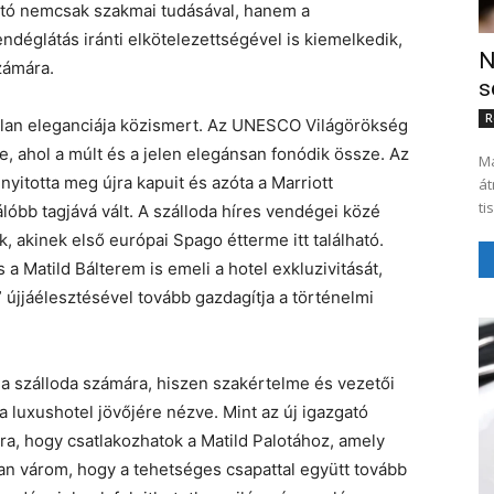
gató nemcsak szakmai tudásával, hanem a
ndéglátás iránti elkötelezettségével is kiemelkedik,
N
zámára.
s
R
atlan eleganciája közismert. Az UNESCO Világörökség
, ahol a múlt és a jelen elegánsan fonódik össze. Az
Ma
yitotta meg újra kapuit és azóta a Marriott
át
ti
álóbb tagjává vált. A szálloda híres vendégei közé
k, akinek első európai Spago étterme itt található.
 a Matild Bálterem is emeli a hotel exkluzivitását,
 újjáélesztésével tovább gazdagítja a történelmi
a szálloda számára, hiszen szakértelme és vezetői
 luxushotel jövőjére nézve. Mint az új igazgató
a, hogy csatlakozhatok a Matild Palotához, amely
tan várom, hogy a tehetséges csapattal együtt tovább