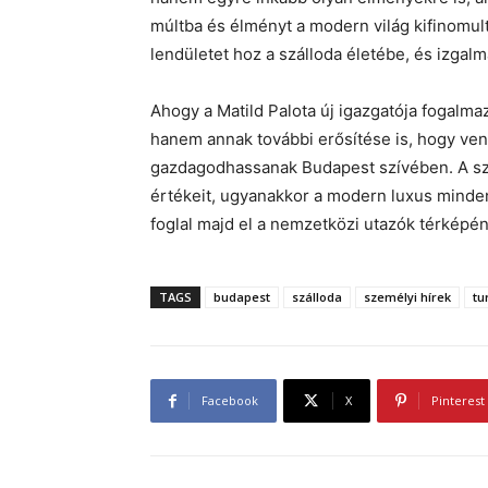
múltba és élményt a modern világ kifinomu
lendületet hoz a szálloda életébe, és izgalm
Ahogy a Matild Palota új igazgatója fogalma
hanem annak további erősítése is, hogy vend
gazdagodhassanak Budapest szívében. A sz
értékeit, ugyanakkor a modern luxus minden
foglal majd el a nemzetközi utazók térképén
TAGS
budapest
szálloda
személyi hírek
tu
Facebook
X
Pinterest