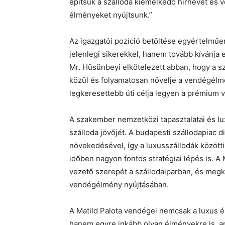
építsük a szálloda kiemelkedő hírnevét és v
élményeket nyújtsunk.”
Az igazgatói pozíció betöltése egyértelműen
jelenlegi sikerekkel, hanem tovább kívánja 
Mr. Hüsünbeyi elkötelezett abban, hogy a s
közül és folyamatosan növelje a vendégélmé
legkeresettebb úti célja legyen a prémium
A szakember nemzetközi tapasztalatai és lux
szálloda jövőjét. A budapesti szállodapiac d
növekedésével, így a luxusszállodák között
időben nagyon fontos stratégiai lépés is. A 
vezető szerepét a szállodaiparban, és meg
vendégélmény nyújtásában.
A Matild Palota vendégei nemcsak a luxus é
hanem egyre inkább olyan élményekre is, am