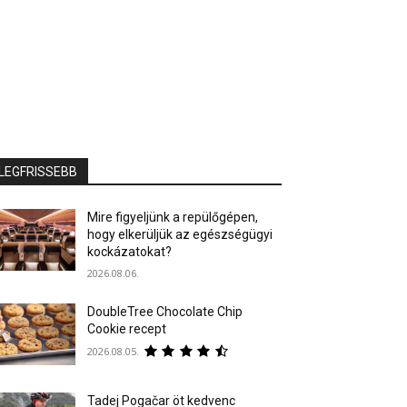
LEGFRISSEBB
Mire figyeljünk a repülőgépen,
hogy elkerüljük az egészségügyi
kockázatokat?
2026.08.06.
DoubleTree Chocolate Chip
Cookie recept
2026.08.05.
Tadej Pogačar öt kedvenc