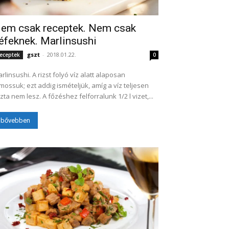
em csak receptek. Nem csak
éfeknek. Marlinsushi
gszt
-
2018.01.22.
eceptek
0
rlinsushi. A rizst folyó víz alatt alaposan
mossuk; ezt addig ismételjük, amíg a víz teljesen
szta nem lesz. A főzéshez felforralunk 1/2 l vizet,...
bővebben