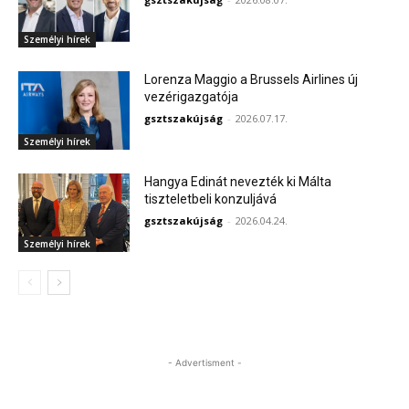
Személyi hírek
Lorenza Maggio a Brussels Airlines új
vezérigazgatója
gsztszakújság
-
2026.07.17.
Személyi hírek
Hangya Edinát nevezték ki Málta
tiszteletbeli konzuljává
gsztszakújság
-
2026.04.24.
Személyi hírek
- Advertisment -