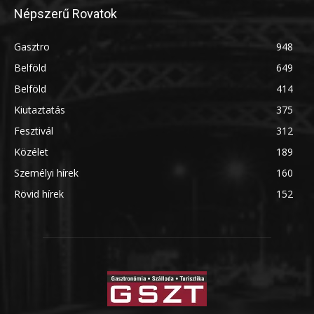
Népszerű Rovatok
Gasztro
948
Belföld
649
Belföld
414
Kiutaztatás
375
Fesztivál
312
Közélet
189
Személyi hírek
160
Rövid hírek
152