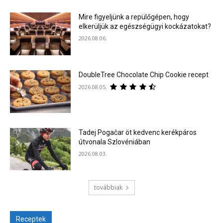
Mire figyeljünk a repülőgépen, hogy
elkerüljük az egészségügyi kockázatokat?
2026.08.06.
DoubleTree Chocolate Chip Cookie recept
2026.08.05.
Tadej Pogačar öt kedvenc kerékpáros
útvonala Szlovéniában
2026.08.03.
továbbiak
Receptek