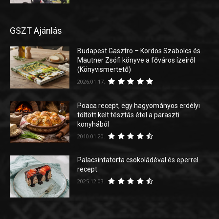
GSZT Ajánlás
Budapest Gasztro – Kordos Szabolcs és
Mautner Zsófi könyve a főváros ízeiről
(Könyvismertető)
2026.01.17.
Poaca recept, egy hagyományos erdélyi
töltött kelt tésztás étel a paraszti
konyhából
2010.01.20.
Palacsintatorta csokoládéval és eperrel
recept
2025.12.03.