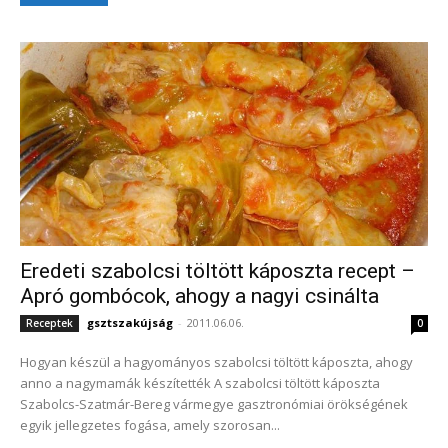
Eredeti szabolcsi töltött káposzta recept –
Apró gombócok, ahogy a nagyi csinálta
gsztszakújság
-
2011.06.06.
Receptek
0
Hogyan készül a hagyományos szabolcsi töltött káposzta, ahogy
anno a nagymamák készítették A szabolcsi töltött káposzta
Szabolcs-Szatmár-Bereg vármegye gasztronómiai örökségének
egyik jellegzetes fogása, amely szorosan...