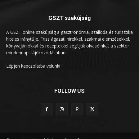
GSZT szakújság
A GSZT online szakújság a gasztronómia, szálloda és turisztika
hiteles iránytűje. Friss ágazati hírekkel, szakmai elemzésekkel,
könyvajánlókkal és receptekkel segítjük olvasóinkat a szektor
mindennapi tájékozódásában.
Lépjen kapcsolatba velünk!
FOLLOW US