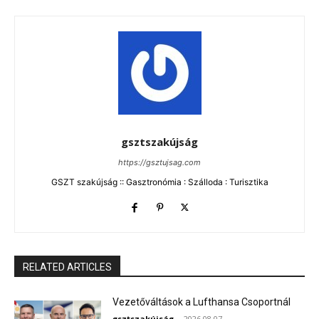
gsztszakújság
https://gsztujsag.com
GSZT szakújság :: Gasztronómia : Szálloda : Turisztika
RELATED ARTICLES
Vezetőváltások a Lufthansa Csoportnál
gsztszakújság
-
2026.08.07.