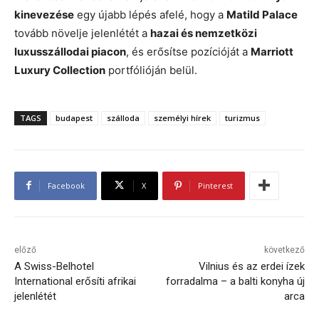
kinevezése
egy újabb lépés afelé, hogy a
Matild Palace
tovább növelje jelenlétét a
hazai és nemzetközi
luxusszállodai piacon
, és erősítse pozícióját a
Marriott
Luxury Collection
portfólióján belül.
TAGS
budapest
szálloda
személyi hírek
turizmus
Facebook
X
Pinterest
előző
következő
A Swiss-Belhotel
Vilnius és az erdei ízek
International erősíti afrikai
forradalma – a balti konyha új
jelenlétét
arca