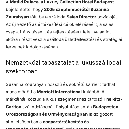
A
Matild Palace, a Luxury Collection Hotel Budapest
bejelentette, hogy
2025 szeptemberétől Suzanna
Zourabyan
tölti be a szálloda
Sales Director
pozícióját.
Az új vezető az értékesítési célok eléréséért, a sales
csapat irányításáért és fejlesztéséért felel, valamint
aktívan részt vesz a szálloda üzletfejlesztési és stratégiai
terveinek kidolgozásában.
Nemzetközi tapasztalat a luxusszállodai
szektorban
Suzanna Zourabyan hosszú és sokrétű karriert tudhat
maga mögött a
Marriott International
különböző
márkáinál, köztük a luxus szegmenshez tartozó
The Ritz-
Carlton
szállodaláncnál. Pályafutása során
Budapesten,
Oroszországban és Örményországban
is dolgozott,
ahol elsősorban a
csoportértékesítés és