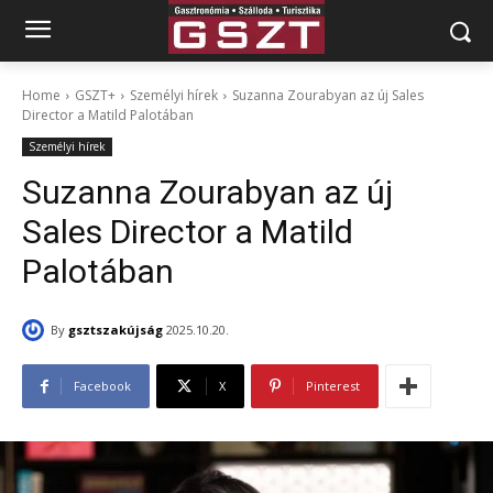
Home
GSZT+
Személyi hírek
Suzanna Zourabyan az új Sales
Director a Matild Palotában
Személyi hírek
Suzanna Zourabyan az új
Sales Director a Matild
Palotában
By
gsztszakújság
2025.10.20.
Facebook
X
Pinterest