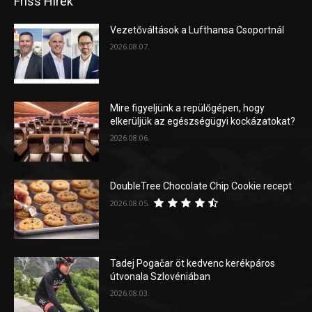
Friss Hírek
Vezetőváltások a Lufthansa Csoportnál
2026.08.07.
Mire figyeljünk a repülőgépen, hogy
elkerüljük az egészségügyi kockázatokat?
2026.08.06.
DoubleTree Chocolate Chip Cookie recept
2026.08.05.
Tadej Pogačar öt kedvenc kerékpáros
útvonala Szlovéniában
2026.08.03.