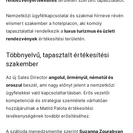
rendezvényértékesítés
területén szerzett tapasztalatot.
Nemzetközi ügyfélkapcsolatai és szakmai hírneve révén
elismert szakember a hotelpiacon, aki komoly
tapasztalattal rendelkezik a
luxus turizmus és üzleti
rendezvények
értékesítési területén.
Többnyelvű, tapasztalt értékesítési
szakember
Az új Sales Director
angolul, örményül, németül és
oroszul
beszél, ami nagy előnyt jelent a nemzetközi
ügyfelekkel való kapcsolattartásban. Erős vezetői
kompetenciái és stratégiai szemlélete várhatóan
hozzájárulnak a Matild Palota értékesítési
tevékenységének további erősítéséhez.
A szálloda menedzsmentje szerint
Suzanna Zourabyan