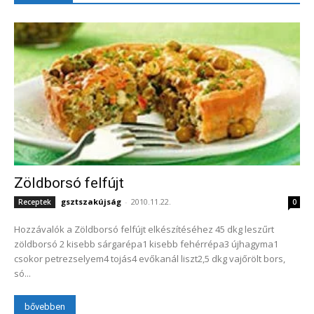
Zöldborsó felfújt
gsztszakújság
-
2010.11.22.
Receptek
0
Hozzávalók a Zöldborsó felfújt elkészítéséhez 45 dkg leszűrt
zöldborsó 2 kisebb sárgarépa1 kisebb fehérrépa3 újhagyma1
csokor petrezselyem4 tojás4 evőkanál liszt2,5 dkg vajőrölt bors,
só...
bővebben