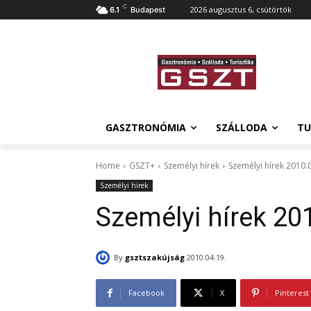
C
2026 augusztus 6, csütörtök
6.1
Budapest
GASZTRONÓMIA
SZÁLLODA
TU
Home
GSZT+
Személyi hírek
Személyi hírek 2010.
Személyi hírek
Személyi hírek 20
By
gsztszakújság
2010.04.19.
Facebook
X
Pinterest