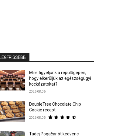
LEGFRISSEBB
Mire figyeljünk a repülőgépen,
hogy elkerüljük az egészségügyi
kockázatokat?
2026.08.06.
DoubleTree Chocolate Chip
Cookie recept
2026.08.05.
Tadej Pogačar öt kedvenc