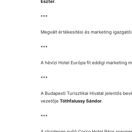
Eszter
.
***
Megvált értékesítési és marketing igazgató
***
A hévízi Hotel Európa fit eddigi marketing
***
A Budapesti Turisztikai Hivatal jelentős bevé
vezetője
Tóthfalussy Sándor
.
***
A rövidesen nyíló Corso Hotel Pécs preope