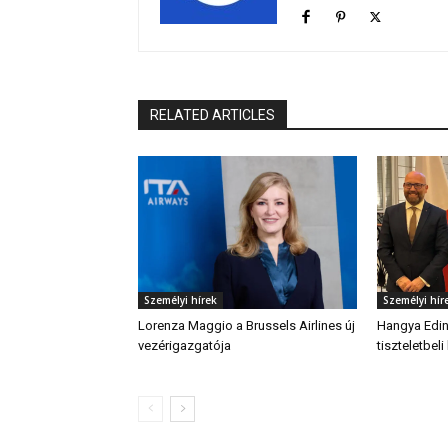
RELATED ARTICLES
Személyi hírek
Személyi hír
Lorenza Maggio a Brussels Airlines új
Hangya Edin
vezérigazgatója
tiszteletbel