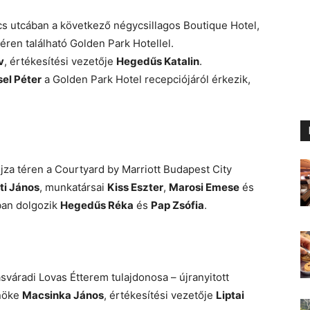
jcs utcában a következő négycsillagos Boutique Hotel,
éren található Golden Park Hotellel.
v
, értékesítési vezetője
Hegedűs Katalin
.
el Péter
a Golden Park Hotel recepciójáról érkezik,
Lujza téren a Courtyard by Marriott Budapest City
ti János
, munkatársai
Kiss Eszter
,
Marosi Emese
és
ban dolgozik
Hegedűs Réka
és
Pap Zsófia
.
sváradi Lovas Étterem tulajdonosa – újranyitott
őnöke
Macsinka János
, értékesítési vezetője
Liptai