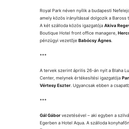
Royal Park néven nyílik a budapesti Nefele
amely közös irányítással dolgozik a Baross t
A két szálloda közös igazgatója
Akiva Rege
Boutique Hotel front office managere,
Hercs
pénzügyi vezetõje
Babócsy Ágnes
.
***
A tervek szerint április 26-án nyit a Blaha 
Center, melynek értékesítési igazgatója
Par
Vértesy Eszter
. Ugyancsak ebben a csapat
***
Gál Gábor
vezetésével – aki egyben a szilvá
Egerben a Hotel Aqua. A szálloda konyhaf