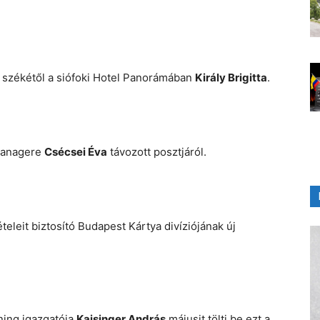
i székétől a siófoki Hotel Panorámában
Király Brigitta
.
 managere
Csécsei Éva
távozott posztjáról.
teleit biztosító Budapest Kártya divíziójának új
ning igazgatója
Kaisinger András
májusit tölti be ezt a