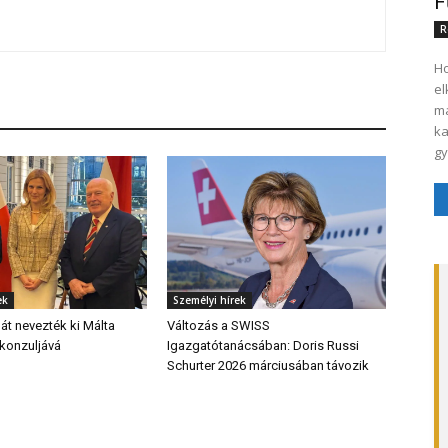
F
R
Ho
el
ma
ka
gy
ek
Személyi hírek
át nevezték ki Málta
Változás a SWISS
i konzuljává
Igazgatótanácsában: Doris Russi
Schurter 2026 márciusában távozik