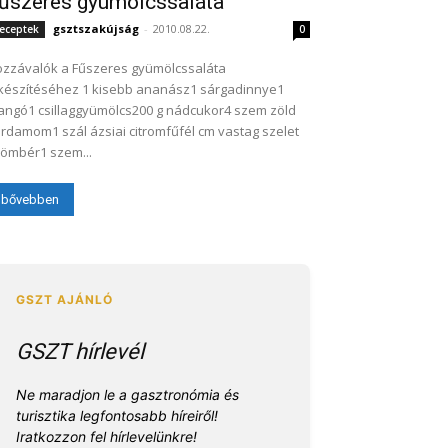
űszeres gyümölcssaláta
gsztszakújság
-
2010.08.22.
eceptek
0
zzávalók a Fűszeres gyümölcssaláta
készítéséhez 1 kisebb ananász1 sárgadinnye1
ngó1 csillaggyümölcs200 g nádcukor4 szem zöld
rdamom1 szál ázsiai citromfűfél cm vastag szelet
ömbér1 szem...
bővebben
GSZT hírlevél
Ne maradjon le a gasztronómia és
turisztika legfontosabb híreiről!
Iratkozzon fel hírlevelünkre!