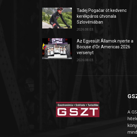
Tadej Pogačar öt kedvenc
kerékpáros útvonala
Szlovéniában
2026.08.03.
Az Egyesült Államok nyerte a
Bocuse d’Or Americas 2026
versenyt
2026.08.03.
GSZ
A GS
hite
köny
mind