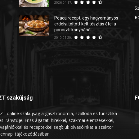
2026.04.17.
Sz
Rö
Poaca recept, egy hagyományos
erdélyi töltött kelt tésztás étel a
paraszti konyhából
2010.01.20.
T szakújság
F
ZT online szakújság a gasztronómia, szálloda és turisztika
les iránytűje. Friss ágazati hírekkel, szakmai elemzésekkel,
vajánlókkal és receptekkel segítjük olvasóinkat a szektor
ennapi tájékozódásában.