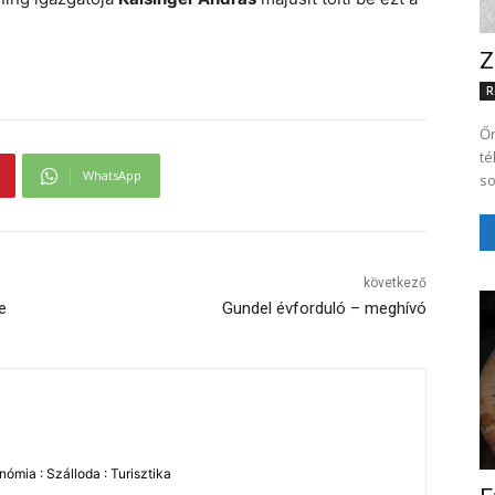
Z
R
Őr
télire Most, hogy tom
WhatsApp
so
következő
e
Gundel évforduló – meghívó
ómia : Szálloda : Turisztika