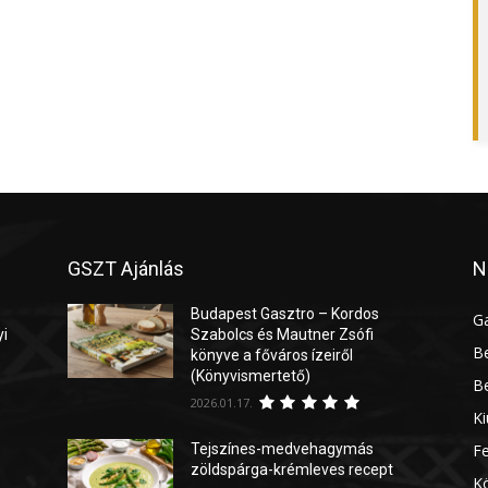
GSZT Ajánlás
N
Budapest Gasztro – Kordos
G
yi
Szabolcs és Mautner Zsófi
Be
könyve a főváros ízeiről
(Könyvismertető)
Be
2026.01.17.
Ki
Tejszínes-medvehagymás
Fe
zöldspárga-krémleves recept
Kö