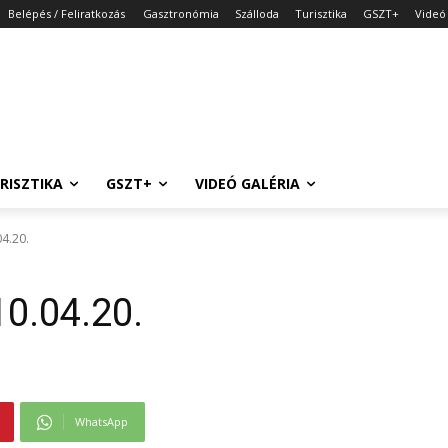
Belépés / Feliratkozás
Gasztronómia
Szálloda
Turisztika
GSZT+
Videó 
RISZTIKA
GSZT+
VIDEÓ GALÉRIA
04.20.
10.04.20.
WhatsApp