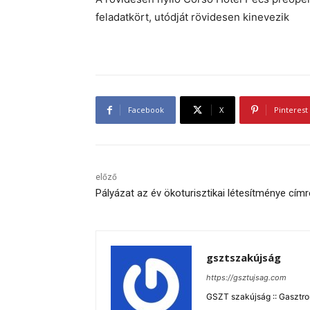
feladatkört, utódját rövidesen kinevezik
Facebook
X
Pinterest
előző
Pályázat az év ökoturisztikai létesítménye címr
gsztszakújság
https://gsztujsag.com
GSZT szakújság :: Gasztron