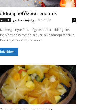
öldség befőzési receptek
gsztszakújság
-
2023.08.02.
eceptek
0
izd meg a nyár ízeit! – így tedd el a zöldségeket
bol a nyár, a vasárnapi menü is
kkal izgalmasabb, hiszen a...
bővebben