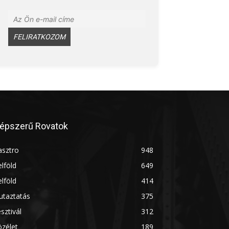
épszerű Rovatok
asztro
948
lföld
649
lföld
414
utaztatás
375
sztivál
312
zélet
189