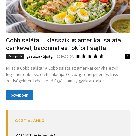
Cobb saláta – klasszikus amerikai saláta
csirkével, baconnel és rokfort sajttal
gsztszakújság
-
2010.03.04.
Receptek
0
Mi az a Cobb saláta? A Cobb saláta az amerikai konyha egyik
legismertebb összetett salátája. Gazdag, fehérjében és friss
zöldségekben bővelkedő fogás, amely gyakran teljes...
bővebben