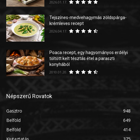
2026.01.17.
Tejszínes-medvehagymás zöldspárga-
krémleves recept
2026.04.17.
Poaca recept, egy hagyományos erdélyi
töltött kelt tésztás étel a paraszti
konyhából
2010.01.20.
Népszerű Rovatok
Gasztro
948
Belföld
649
Belföld
414
Kiutaztatás
375