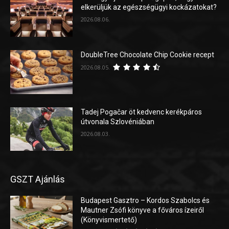
elkerüljük az egészségügyi kockázatokat?
2026.08.06.
DoubleTree Chocolate Chip Cookie recept
2026.08.05.
Tadej Pogačar öt kedvenc kerékpáros
útvonala Szlovéniában
2026.08.03.
GSZT Ajánlás
Budapest Gasztro – Kordos Szabolcs és
Mautner Zsófi könyve a főváros ízeiről
(Könyvismertető)