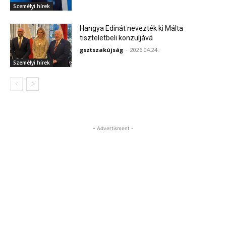
Személyi hírek
Hangya Edinát nevezték ki Málta
tiszteletbeli konzuljává
gsztszakújság
-
2026.04.24.
Személyi hírek
- Advertisment -