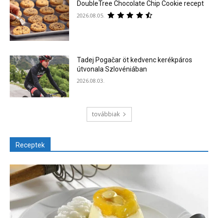
DoubleTree Chocolate Chip Cookie recept
2026.08.05.
Tadej Pogačar öt kedvenc kerékpáros
útvonala Szlovéniában
2026.08.03.
továbbiak
Receptek