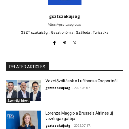
gsztszakújság
https://gsztujsag.com
GSZT szakújság :: Gasztronómia : Szálloda : Turisztika
RELATED ARTICLES
Vezetőváltások a Lufthansa Csoportnál
gsztszakújság
-
2026.08.07.
Személyi hírek
Lorenza Maggio a Brussels Airlines új
vezérigazgatója
gsztszakújság
-
2026.07.17.