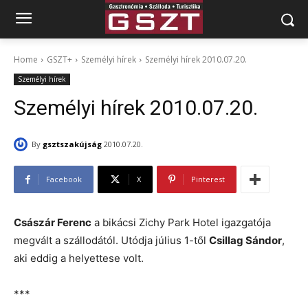
Home
GSZT+
Személyi hírek
Személyi hírek 2010.07.20.
Személyi hírek
Személyi hírek 2010.07.20.
By
gsztszakújság
2010.07.20.
Facebook
X
Pinterest
Császár Ferenc
a bikácsi Zichy Park Hotel igazgatója
megvált a szállodától. Utódja július 1-től
Csillag Sándor
,
aki eddig a helyettese volt.
***