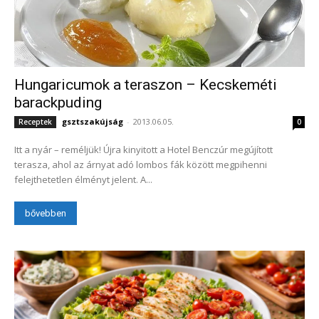
Hungaricumok a teraszon – Kecskeméti
barackpuding
gsztszakújság
-
2013.06.05.
Receptek
0
Itt a nyár – reméljük! Újra kinyitott a Hotel Benczúr megújított
terasza, ahol az árnyat adó lombos fák között megpihenni
felejthetetlen élményt jelent. A...
bővebben