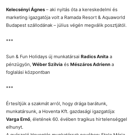
Kelecsényi Ágnes
– aki nyitás óta a kereskedelmi és
marketing igazgatója volt a Ramada Resort & Aquaworld
Budapest szállodának – július végén megválik posztjától.
***
Sun & Fun Holidays új munkatársai
Radics Anita
a
pénzügyön,
Wéber Szilvia
és
Mészáros Adrienn
a
foglalási központban
***
Értesítjük a szakmát arról, hogy drága barátunk,
munkatársunk, a Hoventa Kft. gazdasági igazgatója:
Varga Ernő
, életének 60. évében tragikus hirtelenséggel
elhunyt.
A gyászoló Hoventás munkatársak nevében: Etele Mária