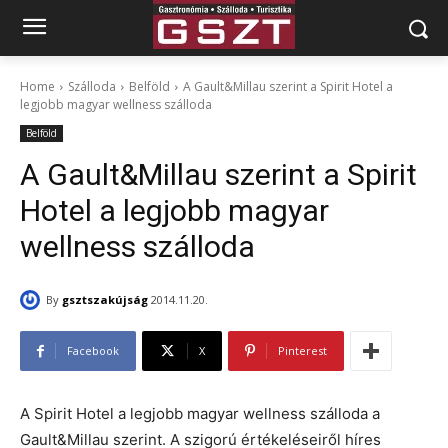
Home
Szálloda
Belföld
A Gault&Millau szerint a Spirit Hotel a
legjobb magyar wellness szálloda
Belföld
A Gault&Millau szerint a Spirit
Hotel a legjobb magyar
wellness szálloda
By
gsztszakújság
2014.11.20.
Facebook
X
Pinterest
A Spirit Hotel a legjobb magyar wellness szálloda a
Gault&Millau szerint. A szigorú értékeléseiről híres