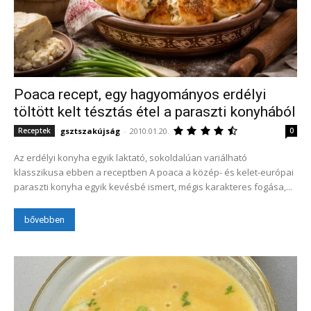
Poaca recept, egy hagyományos erdélyi
töltött kelt tésztás étel a paraszti konyhából
gsztszakújság
-
2010.01.20.
Receptek
0
Az erdélyi konyha egyik laktató, sokoldalúan variálható
klasszikusa ebben a receptben A poaca a közép- és kelet-európai
paraszti konyha egyik kevésbé ismert, mégis karakteres fogása,...
bővebben