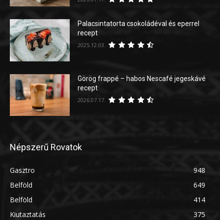
Palacsintatorta csokoládéval és eperrel
recept
2025.12.03.
Görög frappé – habos Nescafé jegeskávé
recept
2026.07.17.
Népszerű Rovatok
Gasztro
948
Belföld
649
Belföld
414
Kiutaztatás
375