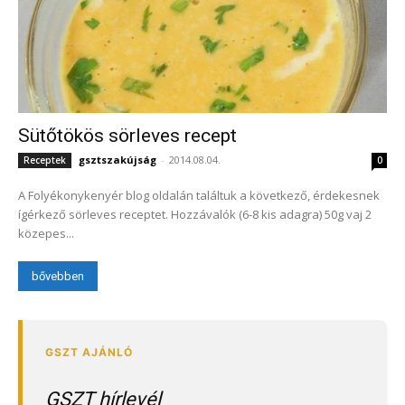
Sütőtökös sörleves recept
gsztszakújság
-
2014.08.04.
Receptek
0
A Folyékonykenyér blog oldalán találtuk a következő, érdekesnek
ígérkező sörleves receptet. Hozzávalók (6-8 kis adagra) 50g vaj 2
közepes...
bővebben
GSZT hírlevél