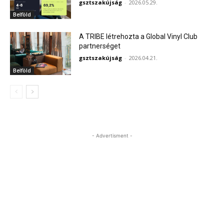
gsztszakújság
-
2026.05.29.
Belföld
A TRIBE létrehozta a Global Vinyl Club
partnerséget
gsztszakújság
-
2026.04.21.
Belföld
- Advertisment -