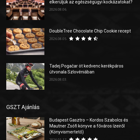
elkerüljük az egészségügyi kockázatokat?
2026.08.06.
DoubleTree Chocolate Chip Cookie recept
2026.08.05.
Tadej Pogačar öt kedvenc kerékpáros
útvonala Szlovéniában
2026.08.03.
GSZT Ajánlás
Budapest Gasztro – Kordos Szabolcs és
Mautner Zsófi könyve a főváros ízeiről
(Könyvismertető)
2026.01.17.