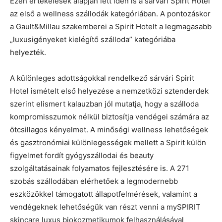
Ezen értékelések alapján lett idén is a sárvári Spirit Hotel
az első a wellness szállodák kategóriában. A pontozáskor
a Gault&Millau szakemberei a Spirit Hotelt a legmagasabb
„luxusigényeket kielégítő szálloda” kategóriába
helyezték.
A különleges adottságokkal rendelkező sárvári Spirit
Hotel ismételt első helyezése a nemzetközi sztenderdek
szerint elismert kalauzban jól mutatja, hogy a szálloda
kompromisszumok nélkül biztosítja vendégei számára az
ötcsillagos kényelmet. A minőségi wellness lehetőségek
és gasztronómiai különlegességek mellett a Spirit külön
figyelmet fordít gyógyszállodai és beauty
szolgáltatásainak folyamatos fejlesztésére is. A 271
szobás szállodában elérhetőek a legmodernebb
eszközökkel támogatott állapotfelmérések, valamint a
vendégeknek lehetőségük van részt venni a mySPIRIT
skincare luxus biokozmetikumok felhasználásával