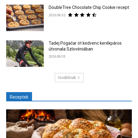
DoubleTree Chocolate Chip Cookie recept
2026.08.05.
Tadej Pogačar öt kedvenc kerékpáros
útvonala Szlovéniában
2026.08.03.
továbbiak
Receptek