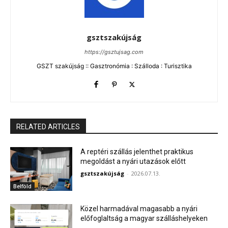
gsztszakújság
https://gsztujsag.com
GSZT szakújság :: Gasztronómia : Szálloda : Turisztika
RELATED ARTICLES
A reptéri szállás jelenthet praktikus
megoldást a nyári utazások előtt
gsztszakújság
-
2026.07.13.
Belföld
Közel harmadával magasabb a nyári
előfoglaltság a magyar szálláshelyeken