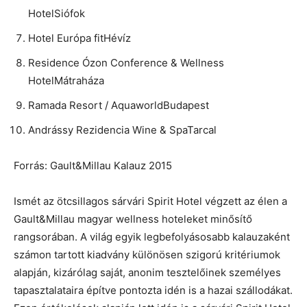
HotelSiófok
Hotel Európa fitHévíz
Residence Ózon Conference & Wellness
HotelMátraháza
Ramada Resort / AquaworldBudapest
Andrássy Rezidencia Wine & SpaTarcal
Forrás: Gault&Millau Kalauz 2015
Ismét az ötcsillagos sárvári Spirit Hotel végzett az élen a
Gault&Millau magyar wellness hoteleket minősítő
rangsorában. A világ egyik legbefolyásosabb kalauzaként
számon tartott kiadvány különösen szigorú kritériumok
alapján, kizárólag saját, anonim tesztelőinek személyes
tapasztalataira építve pontozta idén is a hazai szállodákat.