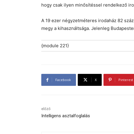
hogy csak ilyen minősítéssel rendelkező iro
A 19 ezer négyzetméteres irodaház 82 százal
megy a kihasználtsága. Jelenleg Budapesten
{module 221}
Facebook
X
Pinterest
előző
Intelligens asztalfoglalás