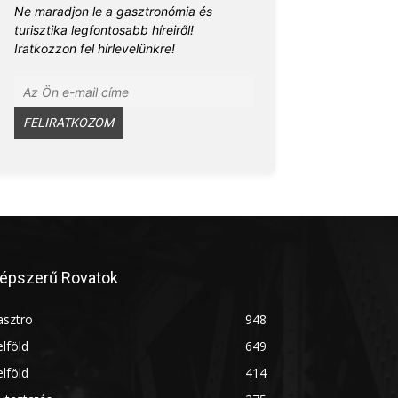
Ne maradjon le a gasztronómia és
turisztika legfontosabb híreiről!
Iratkozzon fel hírlevelünkre!
épszerű Rovatok
asztro
948
lföld
649
lföld
414