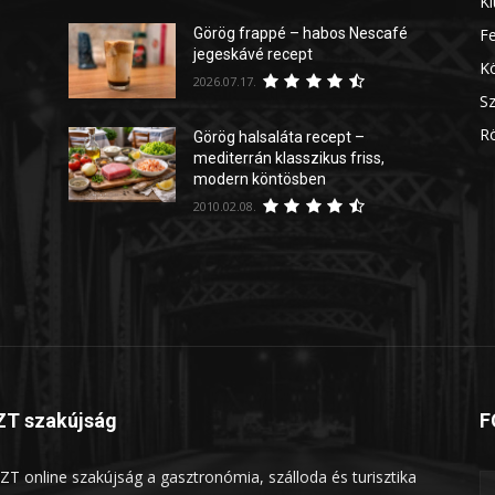
Ki
Görög frappé – habos Nescafé
Fe
jegeskávé recept
Kö
2026.07.17.
Sz
Rö
Görög halsaláta recept –
mediterrán klasszikus friss,
modern köntösben
2010.02.08.
T szakújság
F
ZT online szakújság a gasztronómia, szálloda és turisztika