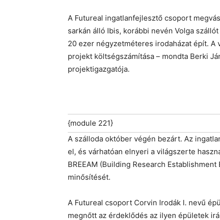
A Futureal ingatlanfejlesztő csoport megvás
sarkán álló Ibis, korábbi nevén Volga szálló
20 ezer négyzetméteres irodaházat épít. A vé
projekt költségszámítása – mondta Berki Já
projektigazgatója.
{module 221}
A szálloda október végén bezárt. Az ingatla
el, és várhatóan elnyeri a világszerte hasz
BREEAM (Building Research Establishment 
minősítését.
A Futureal csoport Corvin Irodák I. nevű ép
megnőtt az érdeklődés az ilyen épületek irá