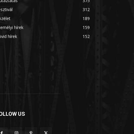
utaztatás
375
sztivál
312
zélet
189
emélyi hírek
159
vid hírek
152
OLLOW US