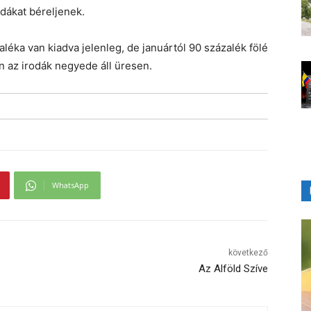
dákat béreljenek.
éka van kiadva jelenleg, de januártól 90 százalék fölé
 az irodák negyede áll üresen.
WhatsApp
következő
Az Alföld Szíve