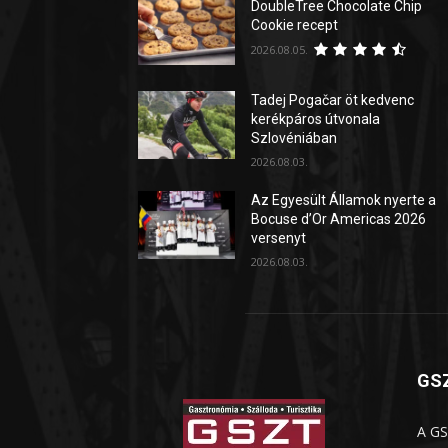
DoubleTree Chocolate Chip
Cookie recept
2026.08.05.
Tadej Pogačar öt kedvenc
kerékpáros útvonala
Szlovéniában
2026.08.03.
Az Egyesült Államok nyerte a
Bocuse d’Or Americas 2026
versenyt
2026.08.03.
GSZ
A GS