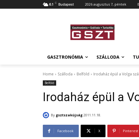
C
2026 augusztus 7, péntek
6.1
Budapest
GASZTRONÓMIA
SZÁLLODA
TU
Home
Szálloda
Belföld
Irodaház épül a Volga szá
Belföld
Irodaház épül a Vo
By
gsztszakújság
2011.11.18.
Facebook
X
Pinterest