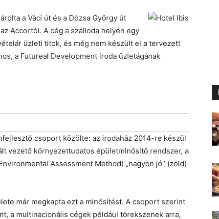
árolta a Váci út és a Dózsa György út
t az Accortól. A cég a szálloda helyén egy
telár üzleti titok, és még nem készült el a tervezett
nos, a Futureal Development iroda üzletágának
nfejlesztő csoport közölte: az irodaház 2014-re készül
nált vezető környezettudatos épületminősítő rendszer, a
Environmental Assessment Method) „nagyon jó” (zöld)
ülete már megkapta ezt a minősítést. A csoport szerint
nt, a multinacionális cégek például törekszenek arra,