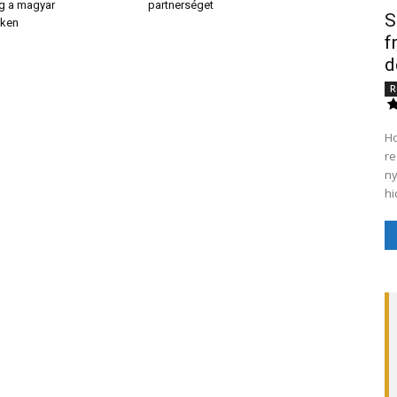
ág a magyar
partnerséget
S
eken
f
d
R
Ho
re
ny
hi