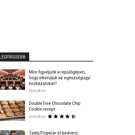
LEGFRISSEBB
Mire figyeljünk a repülőgépen,
hogy elkerüljük az egészségügyi
kockázatokat?
2026.08.06.
DoubleTree Chocolate Chip
Cookie recept
2026.08.05.
Tadej Pogačar öt kedvenc