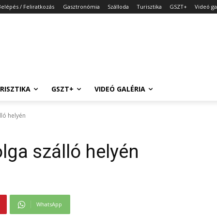
Belépés / Feliratkozás
Gasztronómia
Szálloda
Turisztika
GSZT+
Videó ga
RISZTIKA
GSZT+
VIDEÓ GALÉRIA
lló helyén
lga szálló helyén
WhatsApp