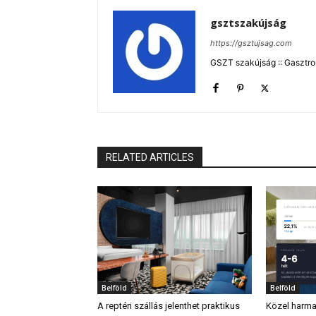
gsztszakújság
https://gsztujsag.com
GSZT szakújság :: Gasztron
RELATED ARTICLES
Belföld
Belföld
A reptéri szállás jelenthet praktikus
Közel harma