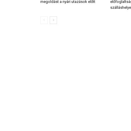
megoldást a nyári utazások előtt
előfoglalts
szálláshely