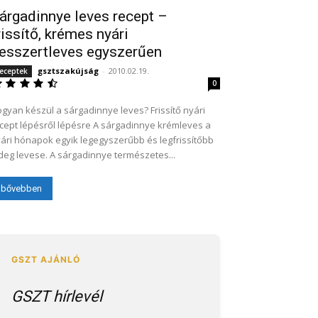
árgadinnye leves recept –
rissítő, krémes nyári
esszertleves egyszerűen
gsztszakújság
-
2010.02.19.
eceptek
0
gyan készül a sárgadinnye leves? Frissítő nyári
cept lépésről lépésre A sárgadinnye krémleves a
ári hónapok egyik legegyszerűbb és legfrissítőbb
deg levese. A sárgadinnye természetes...
bővebben
GSZT hírlevél