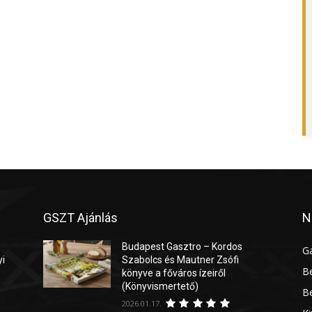
GSZT Ajánlás
N
Budapest Gasztro – Kordos
G
yi
Szabolcs és Mautner Zsófi
Be
könyve a főváros ízeiről
(Könyvismertető)
Be
2026.01.17.