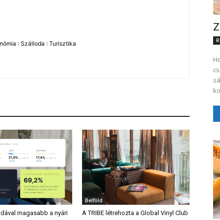
Z
R
ómia : Szálloda : Turisztika
Ho
cs
sá
ko
Belföld
dával magasabb a nyári
A TRIBE létrehozta a Global Vinyl Club