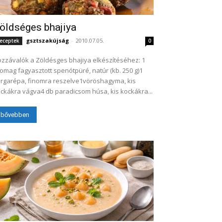
öldséges bhajiya
gsztszakújság
-
2010.07.05.
eceptek
0
zzávalók a Zöldésges bhajiya elkészítéséhez: 1
omag fagyasztott spenótpüré, natúr (kb. 250 g)1
rgarépa, finomra reszelve1vöröshagyma, kis
ckákra vágva4 db paradicsom húsa, kis kockákra...
bővebben