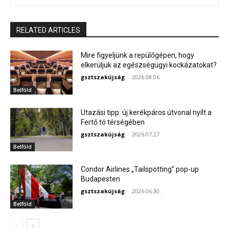
RELATED ARTICLES
Mire figyeljünk a repülőgépen, hogy
elkerüljük az egészségügyi kockázatokat?
gsztszakújság
-
2026.08.06.
Belföld
Utazási tipp: új kerékpáros útvonal nyílt a
Fertő tó térségében
gsztszakújság
-
2026.07.27.
Belföld
Condor Airlines „Tailspotting” pop-up
Budapesten
gsztszakújság
-
2026.06.30.
Belföld