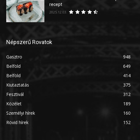
recept
2025.12.03.
Népszerű Rovatok
Gasztro
948
Belföld
649
Belföld
414
Kiutaztatás
375
Fesztivál
312
Közélet
189
Személyi hírek
160
Rövid hírek
152