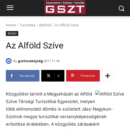
Home
Turisztika
Belföld
Az Alföld Szíve
Belföld
Az Alföld Szíve
By
gsztszakújság
2011.11.18.
Facebook
X
Pinterest
Közgyűlést tartott a Megyeházán az Alföld
Szíve Térségi Turisztikai Egyesület, melyen
több előremutató döntés is született Jász-Nagykun-
Szolnok megye turisztikai versenyképességének
erősítése érdekében. A közgyűlés zárásaként