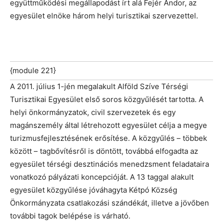
együttműködési megállapodást írt alá Fejér Andor, az
egyesület elnöke három helyi turisztikai szervezettel.
{module 221}
A 2011. július 1-jén megalakult Alföld Szíve Térségi
Turisztikai Egyesület első soros közgyűlését tartotta. A
helyi önkormányzatok, civil szervezetek és egy
magánszemély által létrehozott egyesület célja a megye
turizmusfejlesztésének erősítése. A közgyűlés – többek
között – tagbővítésről is döntött, továbbá elfogadta az
egyesület térségi desztinációs menedzsment feladataira
vonatkozó pályázati koncepcióját. A 13 taggal alakult
egyesület közgyűlése jóváhagyta Kétpó Község
Önkormányzata csatlakozási szándékát, illetve a jövőben
további tagok belépése is várható.