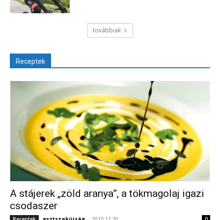
továbbiak
Receptek
A stájerek „zöld aranya”, a tökmagolaj igazi
csodaszer
gsztszakújság
-
2015.11.20.
Receptek
0