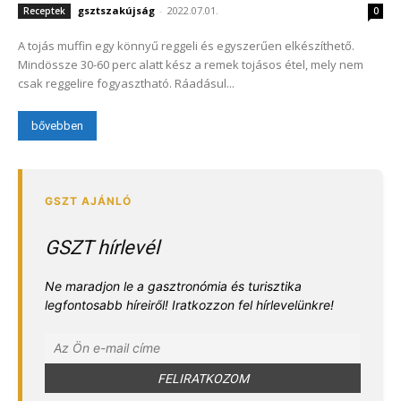
gsztszakújság
-
2022.07.01.
Receptek
0
A tojás muffin egy könnyű reggeli és egyszerűen elkészíthető.
Mindössze 30-60 perc alatt kész a remek tojásos étel, mely nem
csak reggelire fogyasztható. Ráadásul...
bővebben
GSZT hírlevél
Ne maradjon le a gasztronómia és turisztika
legfontosabb híreiről! Iratkozzon fel hírlevelünkre!