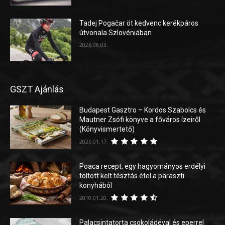
Tadej Pogačar öt kedvenc kerékpáros
útvonala Szlovéniában
2026.08.03.
GSZT Ajánlás
Budapest Gasztro – Kordos Szabolcs és
Mautner Zsófi könyve a főváros ízeiről
(Könyvismertető)
2026.01.17.
Poaca recept, egy hagyományos erdélyi
töltött kelt tésztás étel a paraszti
konyhából
2010.01.20.
Palacsintatorta csokoládéval és eperrel