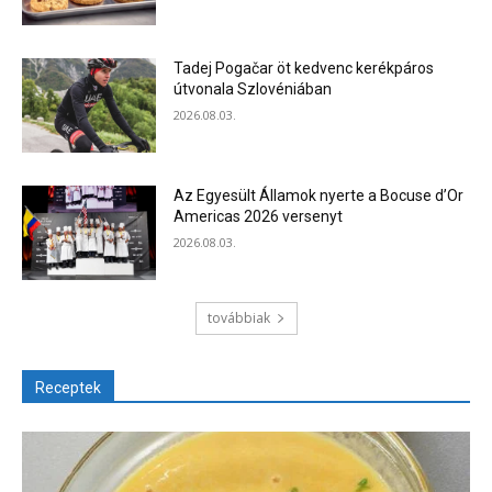
Tadej Pogačar öt kedvenc kerékpáros
útvonala Szlovéniában
2026.08.03.
Az Egyesült Államok nyerte a Bocuse d’Or
Americas 2026 versenyt
2026.08.03.
továbbiak
Receptek