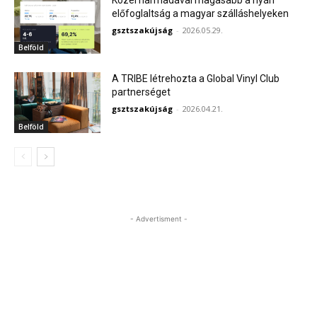
előfoglaltság a magyar szálláshelyeken
gsztszakújság
-
2026.05.29.
Belföld
A TRIBE létrehozta a Global Vinyl Club
partnerséget
gsztszakújság
-
2026.04.21.
Belföld
- Advertisment -