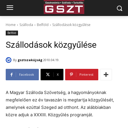
Home
Szálloda
Belföld
Szállodások közgyűlése
Belföld
Szállodások közgyűlése
By
gsztszakújság
2010.04.19.
Facebook
X
Pinterest
A Magyar Szálloda Szövetség, a hagyományoknak
megfelelően ez év tavaszán is megtartja közgyűlését,
amelynek ezúttal Szeged ad otthont. Az alábbiakban
közre adjuk a XXXIII. Közgyűlés programját.