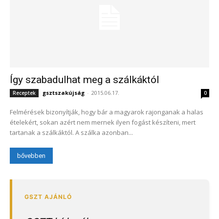
Így szabadulhat meg a szálkáktól
gsztszakújság
-
2015.06.17.
Receptek
0
Felmérések bizonyítják, hogy bár a magyarok rajonganak a halas
ételekért, sokan azért nem mernek ilyen fogást készíteni, mert
tartanak a szálkáktól. A szálka azonban...
bővebben