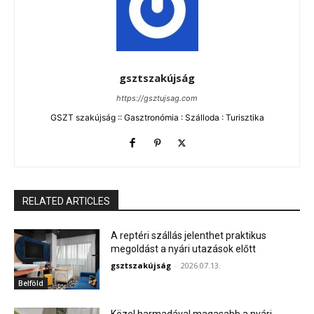
gsztszakújság
https://gsztujsag.com
GSZT szakújság :: Gasztronómia : Szálloda : Turisztika
RELATED ARTICLES
A reptéri szállás jelenthet praktikus
megoldást a nyári utazások előtt
gsztszakújság
-
2026.07.13.
Belföld
Közel harmadával magasabb a nyári