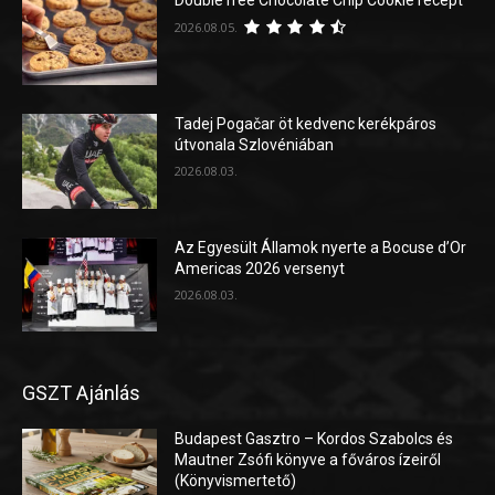
DoubleTree Chocolate Chip Cookie recept
2026.08.05.
Tadej Pogačar öt kedvenc kerékpáros
útvonala Szlovéniában
2026.08.03.
Az Egyesült Államok nyerte a Bocuse d’Or
Americas 2026 versenyt
2026.08.03.
GSZT Ajánlás
Budapest Gasztro – Kordos Szabolcs és
Mautner Zsófi könyve a főváros ízeiről
(Könyvismertető)