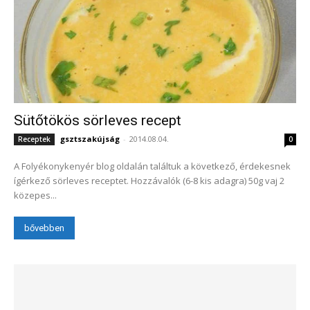
Sütőtökös sörleves recept
gsztszakújság
-
2014.08.04.
Receptek
0
A Folyékonykenyér blog oldalán találtuk a következő, érdekesnek
ígérkező sörleves receptet. Hozzávalók (6-8 kis adagra) 50g vaj 2
közepes...
bővebben