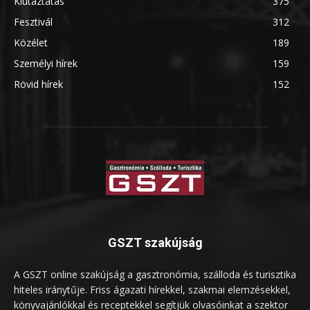
Kiutaztatás
375
Fesztivál
312
Közélet
189
Személyi hírek
159
Rövid hírek
152
GSZT szakújság
A GSZT online szakújság a gasztronómia, szálloda és turisztika
hiteles iránytűje. Friss ágazati hírekkel, szakmai elemzésekkel,
könyvajánlókkal és receptekkel segítjük olvasóinkat a szektor