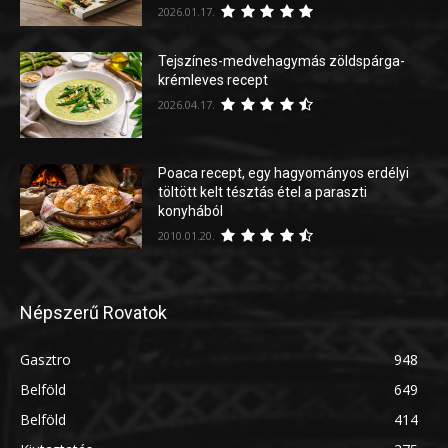
2026.01.17.
Tejszínes-medvehagymás zöldspárga-
krémleves recept
2026.04.17.
Poaca recept, egy hagyományos erdélyi
töltött kelt tésztás étel a paraszti
konyhából
2010.01.20.
Népszerű Rovatok
Gasztro
948
Belföld
649
Belföld
414