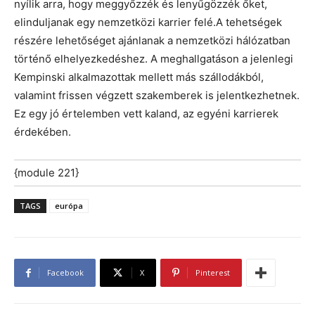
nyílik arra, hogy meggyőzzék és lenyűgözzék őket,
elinduljanak egy nemzetközi karrier felé.A tehetségek
részére lehetőséget ajánlanak a nemzetközi hálózatban
történő elhelyezkedéshez. A meghallgatáson a jelenlegi
Kempinski alkalmazottak mellett más szállodákból,
valamint frissen végzett szakemberek is jelentkezhetnek.
Ez egy jó értelemben vett kaland, az egyéni karrierek
érdekében.
{module 221}
TAGS
európa
Facebook
X
Pinterest