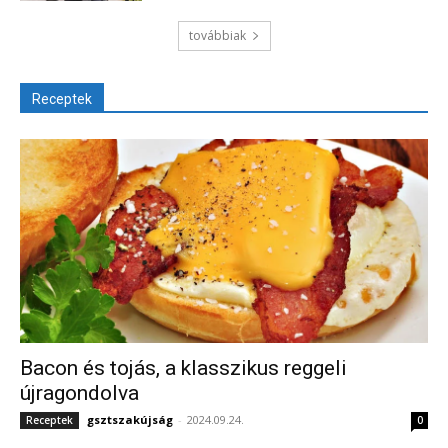
továbbiak
Receptek
Bacon és tojás, a klasszikus reggeli
újragondolva
gsztszakújság
-
2024.09.24.
Receptek
0