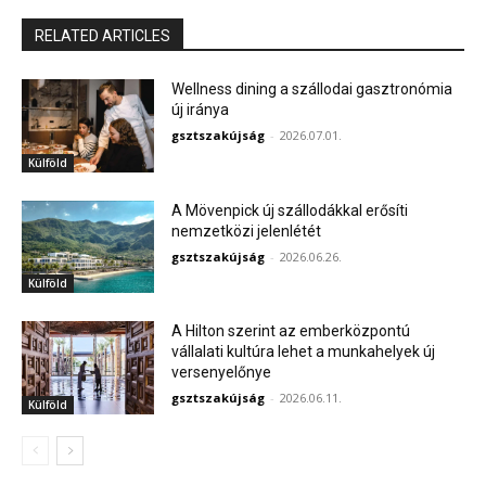
RELATED ARTICLES
Wellness dining a szállodai gasztronómia
új iránya
gsztszakújság
-
2026.07.01.
Külföld
A Mövenpick új szállodákkal erősíti
nemzetközi jelenlétét
gsztszakújság
-
2026.06.26.
Külföld
A Hilton szerint az emberközpontú
vállalati kultúra lehet a munkahelyek új
versenyelőnye
gsztszakújság
-
2026.06.11.
Külföld