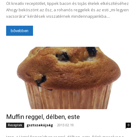
Öt kreatív receptötlet, tippek bacon és tojás ételek elkészítéséhez
Ahogy beköszönt az ősz, a rohanós reggelek és az esti „mi legyen
vacsorára” kérdések visszatérnek mindennapjainkba....
bővebben
Muffin reggel, délben, este
gsztszakújság
-
2013.02.19.
Receptek
0
Igen, a Hotel Benczúrban reggel, délben, este. Ránk mosolyog a