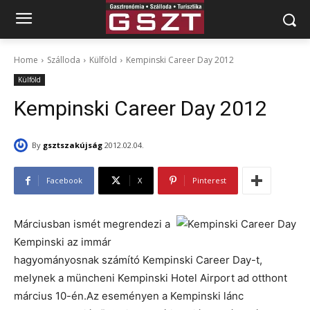
Home
Szálloda
Külföld
Kempinski Career Day 2012
Külföld
Kempinski Career Day 2012
By
gsztszakújság
2012.02.04.
Facebook
X
Pinterest
Márciusban ismét megrendezi a
Kempinski az immár
hagyományosnak számító Kempinski Career Day-t,
melynek a müncheni Kempinski Hotel Airport ad otthont
március 10-én.Az eseményen a Kempinski lánc