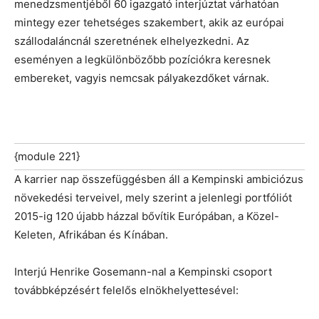
menedzsmentjéből 60 igazgató interjúztat várhatóan
mintegy ezer tehetséges szakembert, akik az európai
szállodaláncnál szeretnének elhelyezkedni. Az
eseményen a legkülönbözőbb pozíciókra keresnek
embereket, vagyis nemcsak pályakezdőket várnak.
{module 221}
A karrier nap összefüggésben áll a Kempinski ambiciózus
növekedési terveivel, mely szerint a jelenlegi portfóliót
2015-ig 120 újabb házzal bővítik Európában, a Közel-
Keleten, Afrikában és Kínában.
Interjú Henrike Gosemann-nal a Kempinski csoport
továbbképzésért felelős elnökhelyettesével: