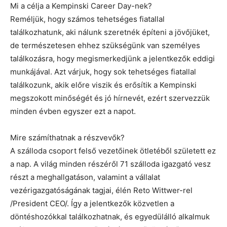
Mi a célja a Kempinski Career Day-nek?
Reméljük, hogy számos tehetséges fiatallal
találkozhatunk, aki nálunk szeretnék építeni a jövőjüket,
de természetesen ehhez szükségünk van személyes
találkozásra, hogy megismerkedjünk a jelentkezők eddigi
munkájával. Azt várjuk, hogy sok tehetséges fiatallal
találkozunk, akik előre viszik és erősítik a Kempinski
megszokott minőségét és jó hírnevét, ezért szervezzük
minden évben egyszer ezt a napot.
Mire számíthatnak a részvevők?
A szálloda csoport felső vezetőinek ötletéből született ez
a nap. A világ minden részéről 71 szálloda igazgató vesz
részt a meghallgatáson, valamint a vállalat
vezérigazgatóságának tagjai, élén Reto Wittwer-rel
/President CEO/. Így a jelentkezők közvetlen a
döntéshozókkal találkozhatnak, és egyedülálló alkalmuk