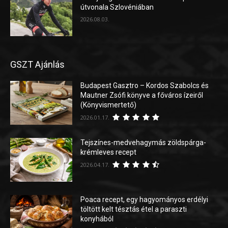
útvonala Szlovéniában
2026.08.03.
GSZT Ajánlás
Budapest Gasztro – Kordos Szabolcs és
Mautner Zsófi könyve a főváros ízeiről
(Könyvismertető)
2026.01.17.
Tejszínes-medvehagymás zöldspárga-
krémleves recept
2026.04.17.
Poaca recept, egy hagyományos erdélyi
töltött kelt tésztás étel a paraszti
konyhából