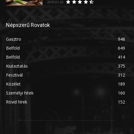
2010.01.20.
Népszerű Rovatok
Gasztro
948
Belföld
649
Belföld
414
Kiutaztatás
375
Fesztivál
312
Közélet
189
Személyi hírek
160
Rövid hírek
152