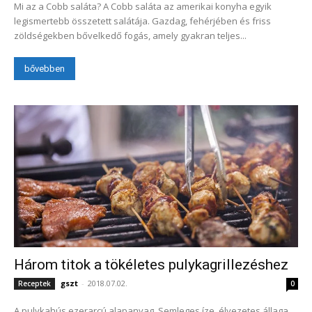
Mi az a Cobb saláta? A Cobb saláta az amerikai konyha egyik
legismertebb összetett salátája. Gazdag, fehérjében és friss
zöldségekben bővelkedő fogás, amely gyakran teljes...
bővebben
Három titok a tökéletes pulykagrillezéshez
gszt
-
2018.07.02.
Receptek
0
A pulykahús ezerarcú alapanyag. Semleges íze, élvezetes állaga