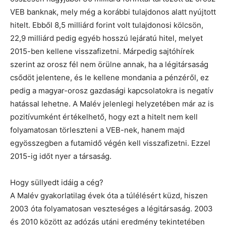
VEB banknak, mely még a korábbi tulajdonos alatt nyújtott
hitelt. Ebből 8,5 milliárd forint volt tulajdonosi kölcsön,
22,9 milliárd pedig egyéb hosszú lejáratú hitel, melyet
2015-ben kellene visszafizetni. Márpedig sajtóhírek
szerint az orosz fél nem örülne annak, ha a légitársaság
csődöt jelentene, és le kellene mondania a pénzéről, ez
pedig a magyar-orosz gazdasági kapcsolatokra is negatív
hatással lehetne. A Malév jelenlegi helyzetében már az is
pozitívumként értékelhető, hogy ezt a hitelt nem kell
folyamatosan törleszteni a VEB-nek, hanem majd
egyösszegben a futamidő végén kell visszafizetni. Ezzel
2015-ig időt nyer a társaság.
Hogy süllyedt idáig a cég?
A Malév gyakorlatilag évek óta a túlélésért küzd, hiszen
2003 óta folyamatosan veszteséges a légitársaság. 2003
és 2010 között az adózás utáni eredmény tekintetében