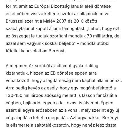
forint, amit az Európai Bizottság január eleji döntése
értelmében vissza kellene fizetni az államnak, mivel
Brüsszel szerint a Malév 2007 és 2010 között
szabálytalanul kapott állami támogatást. „Lehet, hogy ezt
az összeget le tudjuk szorítani mondjuk 70 milliárdra, de
azzal sem vagyunk sokkal beljebb” – mondta utóbbi
tétellel kapcsolatban Berényi.
A megmentők sorából az államot gyakorlatilag
kizárhatjuk, hiszen az EB döntése éppen arra
vonatkozott, hogy a légitársaság nem kaphat állami pénzt.
Arra pedig kevés az esély, hogy egy magánbefektető a
130-150 milliárdos adósság mellett is lásson fantáziát a
cégben, hajlandó legyen a tartozást is átvenni. Éppen
ezért él egyre erősebben az a vonal, mely szerint egy új
cég alapítása lehet a megoldás. Azt ugyanakkor Berényi
is elismerte a sajtótájékoztatón, hogy nehéz lesz tiszta