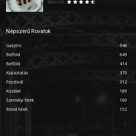
2025.12.03.
Népszerű Rovatok
Gasztro
948
Belföld
649
Belföld
414
Kiutaztatás
375
Fesztivál
312
Közélet
189
Személyi hírek
160
Rövid hírek
152