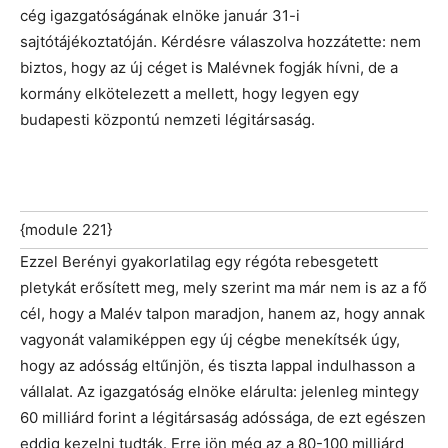
cég igazgatóságának elnöke január 31-i
sajtótájékoztatóján. Kérdésre válaszolva hozzátette: nem
biztos, hogy az új céget is Malévnek fogják hívni, de a
kormány elkötelezett a mellett, hogy legyen egy
budapesti központú nemzeti légitársaság.
{module 221}
Ezzel Berényi gyakorlatilag egy régóta rebesgetett
pletykát erősített meg, mely szerint ma már nem is az a fő
cél, hogy a Malév talpon maradjon, hanem az, hogy annak
vagyonát valamiképpen egy új cégbe menekítsék úgy,
hogy az adósság eltűnjön, és tiszta lappal indulhasson a
vállalat. Az igazgatóság elnöke elárulta: jelenleg mintegy
60 milliárd forint a légitársaság adóssága, de ezt egészen
eddig kezelni tudták. Erre jön még az a 80-100 milliárd