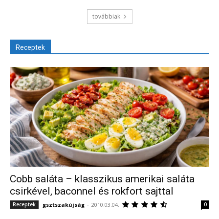
továbbiak
Receptek
Cobb saláta – klasszikus amerikai saláta
csirkével, baconnel és rokfort sajttal
gsztszakújság
-
2010.03.04.
Receptek
0