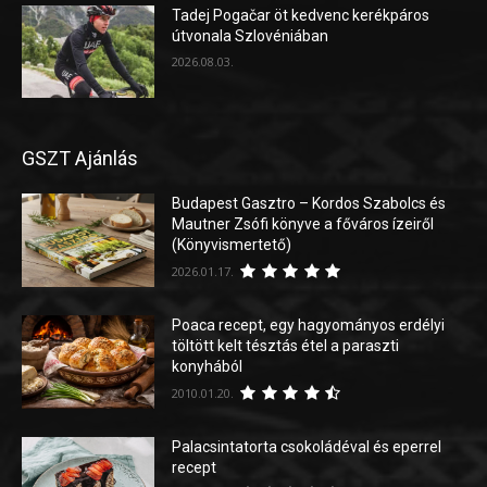
Tadej Pogačar öt kedvenc kerékpáros
útvonala Szlovéniában
2026.08.03.
GSZT Ajánlás
Budapest Gasztro – Kordos Szabolcs és
Mautner Zsófi könyve a főváros ízeiről
(Könyvismertető)
2026.01.17.
Poaca recept, egy hagyományos erdélyi
töltött kelt tésztás étel a paraszti
konyhából
2010.01.20.
Palacsintatorta csokoládéval és eperrel
recept