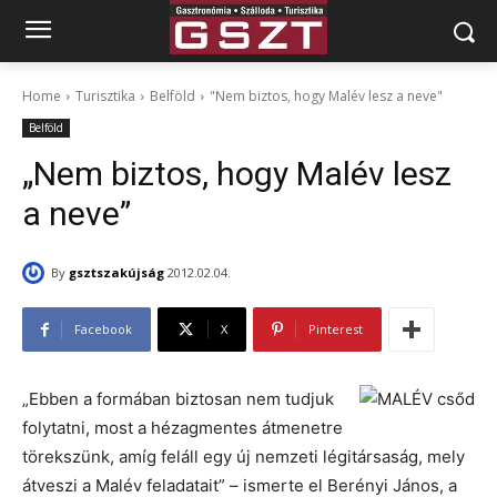
Home
Turisztika
Belföld
"Nem biztos, hogy Malév lesz a neve"
Belföld
„Nem biztos, hogy Malév lesz
a neve”
By
gsztszakújság
2012.02.04.
Facebook
X
Pinterest
„Ebben a formában biztosan nem tudjuk
folytatni, most a hézagmentes átmenetre
törekszünk, amíg feláll egy új nemzeti légitársaság, mely
átveszi a Malév feladatait” – ismerte el Berényi János, a