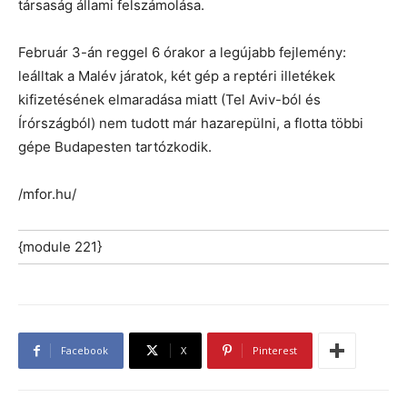
társaság állami felszámolása.
Február 3-án reggel 6 órakor a legújabb fejlemény:
leálltak a Malév járatok, két gép a reptéri illetékek
kifizetésének elmaradása miatt (Tel Aviv-ból és
Írórszágból) nem tudott már hazarepülni, a flotta többi
gépe Budapesten tartózkodik.
/mfor.hu/
{module 221}
Facebook
X
Pinterest