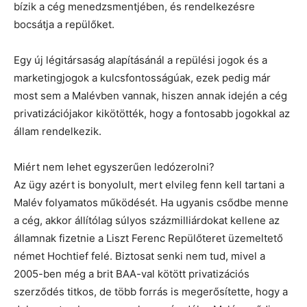
bízik a cég menedzsmentjében, és rendelkezésre
bocsátja a repülőket.
Egy új légitársaság alapításánál a repülési jogok és a
marketingjogok a kulcsfontosságúak, ezek pedig már
most sem a Malévben vannak, hiszen annak idején a cég
privatizációjakor kikötötték, hogy a fontosabb jogokkal az
állam rendelkezik.
Miért nem lehet egyszerűen ledózerolni?
Az ügy azért is bonyolult, mert elvileg fenn kell tartani a
Malév folyamatos működését. Ha ugyanis csődbe menne
a cég, akkor állítólag súlyos százmilliárdokat kellene az
államnak fizetnie a Liszt Ferenc Repülőteret üzemeltető
német Hochtief felé. Biztosat senki nem tud, mivel a
2005-ben még a brit BAA-val kötött privatizációs
szerződés titkos, de több forrás is megerősítette, hogy a