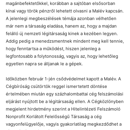
magánbefektetőkkel, korábban a sajtóban elsősorban
kínai vagy török pénzről lehetett olvasni a Malév kapcsán.
A jelenlegi megbeszélések témája azonban vélhetően
már nem a társaság eladása, hanem az, hogy a majdan
felálló új nemzeti légitársaság kinek a kezében legyen.
Addig pedig a menedzsmentnek mindent meg kell tennie,
hogy fenntartsa a működést, hiszen jelenleg a
legfontosabb a folytonosság, vagyis az, hogy lehetőleg
egyetlen napra se álljanak le a gépek.
Időközben február 1-jén csődvédelmet kapott a Malév. A
Cégbíróság csütörtök reggel ismertetett döntése
értelmében miután egy százhalombattai cég felszámolási
eljárást nyújtott be a légitársaság ellen. A Cégközlönyben
megjelent hirdetmény szerint a Hitelintézeti Felszámoló
Nonprofit Korlátolt Felelősségű Társaság a cég
vagyonfelügyelője, vagyis gyakorlatilag megkezdődhet a