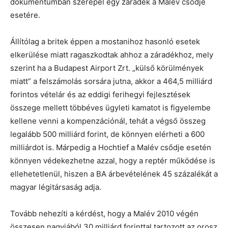
dokumentumban szerepel egy záradék a Malév csődje
esetére.
Állítólag a britek éppen a mostanihoz hasonló esetek
elkerülése miatt ragaszkodtak ahhoz a záradékhoz, mely
szerint ha a Budapest Airport Zrt. „külső körülmények
miatt” a felszámolás sorsára jutna, akkor a 464,5 milliárd
forintos vételár és az eddigi ferihegyi fejlesztések
összege mellett többéves ügyleti kamatot is figyelembe
kellene venni a kompenzációnál, tehát a végső összeg
legalább 500 milliárd forint, de könnyen elérheti a 600
milliárdot is. Márpedig a Hochtief a Malév csődje esetén
könnyen védekezhetne azzal, hogy a reptér működése is
ellehetetlenül, hiszen a BA árbevételének 45 százalékát a
magyar légitársaság adja.
Tovább nehezíti a kérdést, hogy a Malév 2010 végén
összesen nagyjából 30 milliárd forinttal tartozott az orosz