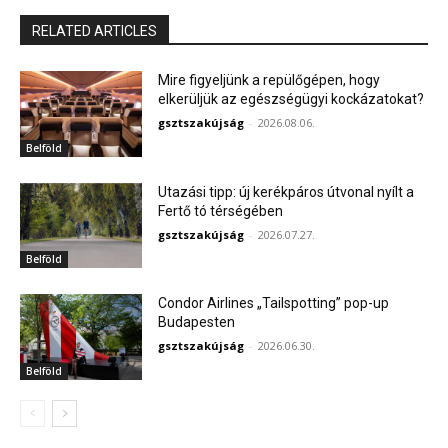
RELATED ARTICLES
Mire figyeljünk a repülőgépen, hogy
elkerüljük az egészségügyi kockázatokat?
gsztszakújság
-
2026.08.06.
Belföld
Utazási tipp: új kerékpáros útvonal nyílt a
Fertő tó térségében
gsztszakújság
-
2026.07.27.
Belföld
Condor Airlines „Tailspotting” pop-up
Budapesten
gsztszakújság
-
2026.06.30.
Belföld