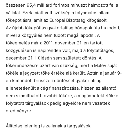
összesen 95,4 milliárd forintos mínuszt halmozott fel a
vállalat. Ezek miatt volt szükség a folyamatos állami
tőkepótlásra, amit az Európai Bizottság kifogásolt.
Az újabb tőkepótlás gyakorlatilag hónapok óta húzódott,
mivel a közgyűlés nem tudott megállapodni. A
tőkeemelés már a 2011. november 21-én tartott
közgyűlésen is napirenden volt, majd a folytatólagos,
december 21-i ülésén sem született döntés. A
tőkerendezésre azért van szükség, mert a Malév saját
tőkéje a jegyzett tőke értéke alá került. Aztán a január 9-
én kimondott brüsszeli döntéssel gyakorlatilag
ellehetetlenült a cég finanszírozása, hiszen az államtól
nem számíthatott további tőkére, a magánbefektetőkkel
folytatott tárgyalások pedig egyelőre nem vezettek
eredményre.
Állítólag jelenleg is zajlanak a tárgyalások