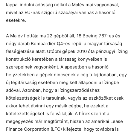
lappal indulni adósság nélkül a Malév mai vagyonával,
mivel az EU-nak szigorú szabályai vannak a hasonló
esetekre.
A Malév flottája ma 22 gépből áll, 18 Boeing 767-es és
négy darab Bombardier Q4-es repül a magyar társaság
felségjelzése alatt. Utóbbi gépek 2010 óta pénzügyi lízing
konstrukció keretében a társaság könyveiben is
szerepelnek vagyonként. Alapesetben a hasonló
helyzetekben a gépek nincsenek a cég tulajdonában, egy
új légitársaság esetében meg kell állapodni a lízingbe
adóval. Azonban, hogy a lízingszerződéshez
kötelezettségek is társulnak, vagyis az eszközöket csak
akkor lehet átvinni egy másik cégbe, ha ezeket a
kötelezettségeket is felvállalják. A hírek szerint a
megegyezés már megtörtént, hiszen az amerikai Lease
Finance Corporation (LFC) kifejezte, hogy továbbra is