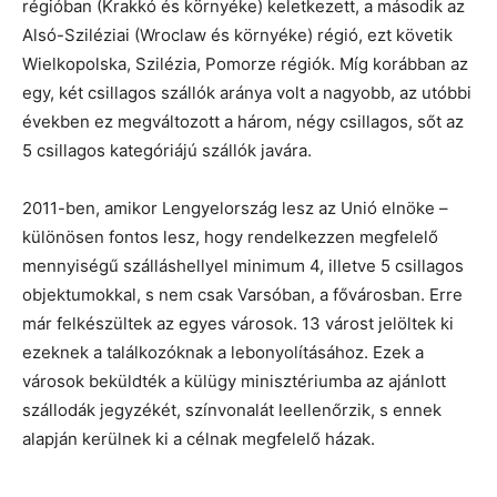
régióban (Krakkó és környéke) keletkezett, a második az
Alsó-Sziléziai (Wroclaw és környéke) régió, ezt követik
Wielkopolska, Szilézia, Pomorze régiók. Míg korábban az
egy, két csillagos szállók aránya volt a nagyobb, az utóbbi
években ez megváltozott a három, négy csillagos, sőt az
5 csillagos kategóriájú szállók javára.
2011-ben, amikor Lengyelország lesz az Unió elnöke –
különösen fontos lesz, hogy rendelkezzen megfelelő
mennyiségű szálláshellyel minimum 4, illetve 5 csillagos
objektumokkal, s nem csak Varsóban, a fővárosban. Erre
már felkészültek az egyes városok. 13 várost jelöltek ki
ezeknek a találkozóknak a lebonyolításához. Ezek a
városok beküldték a külügy minisztériumba az ajánlott
szállodák jegyzékét, színvonalát leellenőrzik, s ennek
alapján kerülnek ki a célnak megfelelő házak.