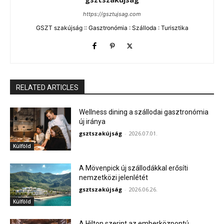
https://gsztujsag.com
GSZT szakújság :: Gasztronómia : Szálloda : Turisztika
RELATED ARTICLES
Wellness dining a szállodai gasztronómia
új iránya
gsztszakújság
-
2026.07.01.
Külföld
A Mövenpick új szállodákkal erősíti
nemzetközi jelenlétét
gsztszakújság
-
2026.06.26.
Külföld
A Hilton szerint az emberközpontú