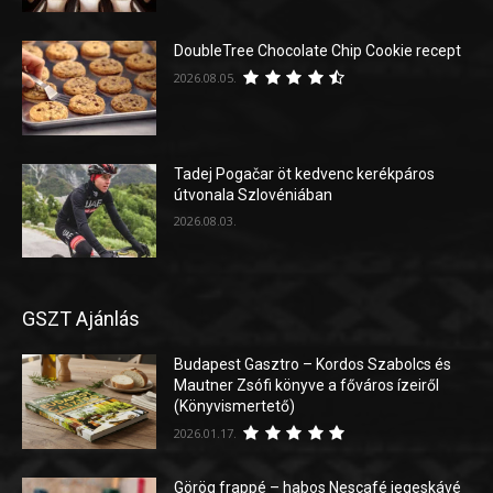
DoubleTree Chocolate Chip Cookie recept
2026.08.05.
Tadej Pogačar öt kedvenc kerékpáros
útvonala Szlovéniában
2026.08.03.
GSZT Ajánlás
Budapest Gasztro – Kordos Szabolcs és
Mautner Zsófi könyve a főváros ízeiről
(Könyvismertető)
2026.01.17.
Görög frappé – habos Nescafé jegeskávé