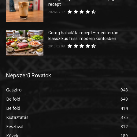
recept
2026.07.17.
Görög halsaláta recept – mediterrán
klasszikus friss, modern köntösben
2010.02.08.
Népszerű Rovatok
Gasztro
948
Belföld
649
Belföld
414
Kiutaztatás
375
Fesztivál
312
Közélet
189