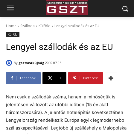
Home
Szálloda
Külföld
Lengyel szállodák és az EU
Külföld
Lengyel szállodák és az EU
By
gsztszakújság
2010.07.05.
Facebook
X
Pinterest
Nem csak a szállodák száma, hanem a minőségük is
jelentősen változott az utóbbi időben (15 év alatt
háromszorosára). A jelentős hotelépítés következtében
Lengyelország rendelkezik Európa egyik legmodernebb
szálláskapacitásával. Legtöbb új szálláshely a Malopolska