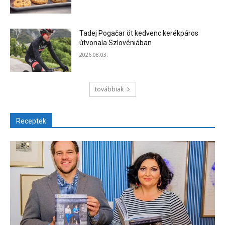
Tadej Pogačar öt kedvenc kerékpáros
útvonala Szlovéniában
2026.08.03.
továbbiak
Receptek