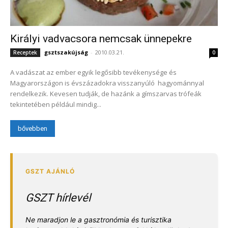
Királyi vadvacsora nemcsak ünnepekre
gsztszakújság
-
2010.03.21.
Receptek
0
A vadászat az ember egyik legősibb tevékenysége és
Magyarországon is évszázadokra visszanyúló hagyománnyal
rendelkezik. Kevesen tudják, de hazánk a gímszarvas trófeák
tekintetében például mindig...
bővebben
GSZT hírlevél
Ne maradjon le a gasztronómia és turisztika