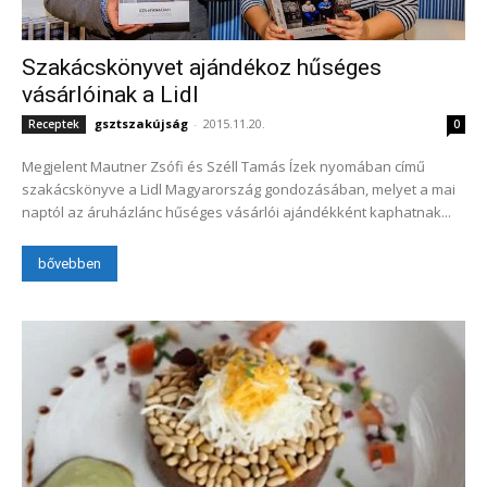
Szakácskönyvet ajándékoz hűséges
vásárlóinak a Lidl
gsztszakújság
-
2015.11.20.
Receptek
0
Megjelent Mautner Zsófi és Széll Tamás Ízek nyomában című
szakácskönyve a Lidl Magyarország gondozásában, melyet a mai
naptól az áruházlánc hűséges vásárlói ajándékként kaphatnak...
bővebben