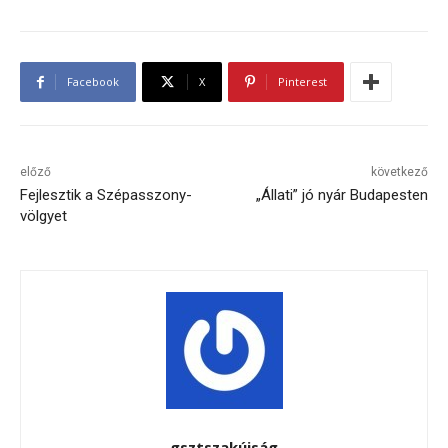
Facebook
X
Pinterest
előző
következő
Fejlesztik a Szépasszony-
„Állati” jó nyár Budapesten
völgyet
gsztszakújság