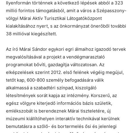
Ilyenformán történnek a következő lépések abból a 323
millió forintos támogatásból, amit a város a Szépasszony-
völgyi Márai Aktív Turisztikai Látogatóközpont
kialakításához nyert, s az önkormányzat önerőből további
38 millióval kiegészített.
Az író Márai Sándor egykori egri álmaihoz igazodó tervek
megvalósításával a projekt a vendégmarasztaló
programokat bővíti, gazdagítja változatosan. Az
elképzelések szerint 2012. első felének végéig megújul,
tetőt kap, 600-800 személy befogadására válik
alkalmassá a szabadtéri színpad, kiszolgáló
létesítmények sorát kapja az intézmény. Korszerű, az
egész völgyre kiterjedő információs bázis születik,
emlékszobát is berendeznek Márai tiszteletére, új
múzeumi kiállítóhelyen interaktív technikával kerülnek
bemutatásra a szőlő- és bortermelés ősi és jelenlegi