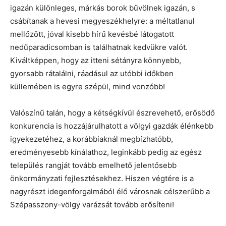
igazán különleges, márkás borok bűvölnek igazán, s
csábítanak a hevesi megyeszékhelyre: a méltatlanul
mellőzött, jóval kisebb hírű kevésbé látogatott
nedűparadicsomban is találhatnak kedvükre valót.
Kiváltképpen, hogy az itteni sétányra könnyebb,
gyorsabb rátalálni, ráadásul az utóbbi időkben
küllemében is egyre szépül, mind vonzóbb!
Valószínű talán, hogy a kétségkívül észrevehető, erősödő
konkurencia is hozzájárulhatott a völgyi gazdák élénkebb
igyekezetéhez, a korábbiaknál megbízhatóbb,
eredményesebb kínálathoz, leginkább pedig az egész
település rangját tovább emelhető jelentősebb
önkormányzati fejlesztésekhez. Hiszen végtére is a
nagyrészt idegenforgalmából élő városnak célszerűbb a
Szépasszony-völgy varázsát tovább erősíteni!