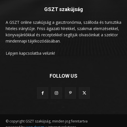
GSZT szakújság
A GSZT online szakújság a gasztronómia, szálloda és turisztika
hiteles iránytűje. Friss ágazati hírekkel, szakmai elemzésekkel,
könyvajánlókkal és receptekkel segítjük olvasóinkat a szektor
mindennapi tájékozódásában.
Lépjen kapcsolatba velünk!
FOLLOW US
© copyright GSZT szakújság, minden jog fenntartva