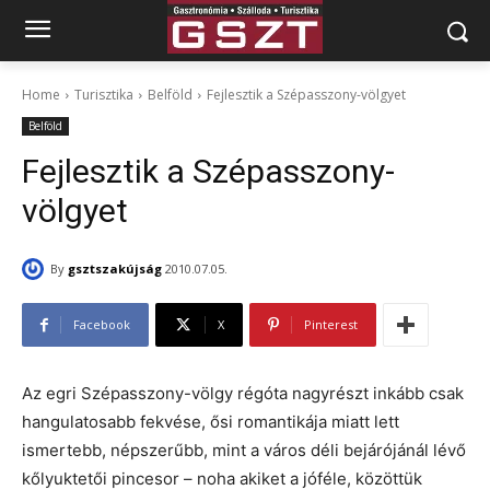
Home
Turisztika
Belföld
Fejlesztik a Szépasszony-völgyet
Belföld
Fejlesztik a Szépasszony-
völgyet
By
gsztszakújság
2010.07.05.
Facebook
X
Pinterest
Az egri Szépasszony-völgy régóta nagyrészt inkább csak
hangulatosabb fekvése, ősi romantikája miatt lett
ismertebb, népszerűbb, mint a város déli bejárójánál lévő
kőlyuktetői pincesor – noha akiket a jóféle, közöttük