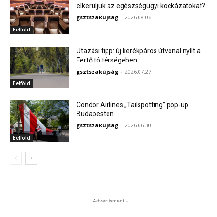
elkerüljük az egészségügyi kockázatokat?
gsztszakújság
-
2026.08.06.
Belföld
Utazási tipp: új kerékpáros útvonal nyílt a
Fertő tó térségében
gsztszakújság
-
2026.07.27.
Belföld
Condor Airlines „Tailspotting” pop-up
Budapesten
gsztszakújság
-
2026.06.30.
Belföld
- Advertisment -