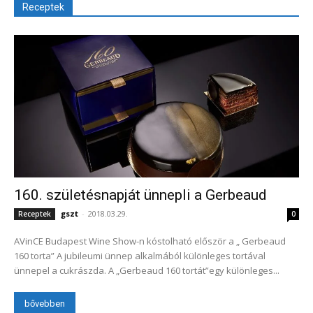
Receptek
160. születésnapját ünnepli a Gerbeaud
gszt
-
2018.03.29.
Receptek
0
AVinCE Budapest Wine Show-n kóstolható először a „ Gerbeaud
160 torta” A jubileumi ünnep alkalmából különleges tortával
ünnepel a cukrászda. A „Gerbeaud 160 tortát”egy különleges...
bővebben