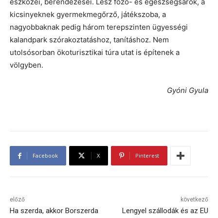
eszközei, berendezései. Lesz főző- és egészségsarok, a
kicsinyeknek gyermekmegőrző, játékszoba, a
nagyobbaknak pedig három terepszinten ügyességi
kalandpark szórakoztatáshoz, tanításhoz. Nem
utolsósorban ökoturisztikai túra utat is építenek a
völgyben.
Gyóni Gyula
Facebook
X
Pinterest
előző
következő
Ha szerda, akkor Borszerda
Lengyel szállodák és az EU