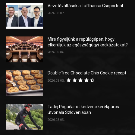
Vezetőváltások a Lufthansa Csoportnál
2026.08.07.
Mire figyeljünk a repülőgépen, hogy
elkerüljük az egészségügyi kockázatokat?
2026.08.06.
DoubleTree Chocolate Chip Cookie recept
2026.08.05.
Tadej Pogačar öt kedvenc kerékpáros
útvonala Szlovéniában
2026.08.03.