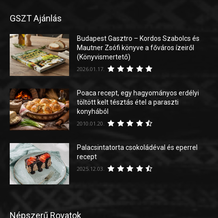
GSZT Ajánlás
Budapest Gasztro – Kordos Szabolcs és
Mautner Zsófi könyve a főváros ízeiről
(Könyvismertető)
2026.01.17.
Poaca recept, egy hagyományos erdélyi
töltött kelt tésztás étel a paraszti
konyhából
2010.01.20.
Palacsintatorta csokoládéval és eperrel
recept
2025.12.03.
Népszerű Rovatok