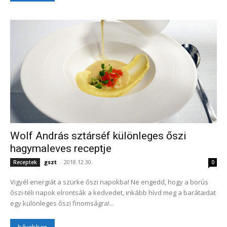
Wolf András sztárséf különleges őszi
hagymaleves receptje
gszt
-
2018.12.30.
Receptek
0
Vigyél energiát a szürke őszi napokba! Ne engedd, hogy a borús
őszi-téli napok elrontsák a kedvedet, inkább hívd meg a barátaidat
egy különleges őszi finomságra!...