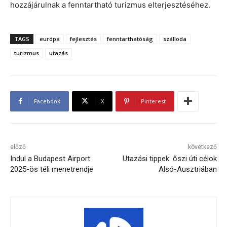
hozzájárulnak a fenntartható turizmus elterjesztéséhez.
TAGS
európa
fejlesztés
fenntarthatóság
szálloda
turizmus
utazás
Facebook
X
Pinterest
előző
következő
Indul a Budapest Airport
Utazási tippek: őszi úti célok
2025-ös téli menetrendje
Alsó-Ausztriában