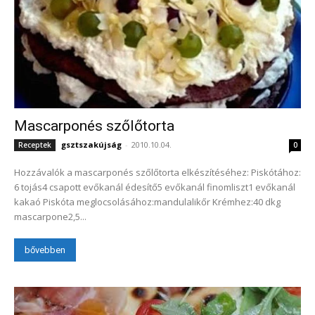
Mascarponés szőlőtorta
gsztszakújság
-
2010.10.04.
Receptek
0
Hozzávalók a mascarponés szőlőtorta elkészítéséhez: Piskótához:
6 tojás4 csapott evőkanál édesítő5 evőkanál finomliszt1 evőkanál
kakaó Piskóta meglocsolásához:mandulalikőr Krémhez:40 dkg
mascarpone2,5...
bővebben