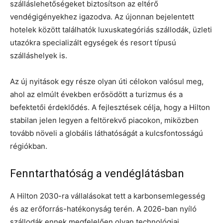
szálláslehetőségeket biztosítson az eltérő
vendégigényekhez igazodva. Az újonnan bejelentett
hotelek között találhatók luxuskategóriás szállodák, üzleti
utazókra specializált egységek és resort típusú
szálláshelyek is.
Az új nyitások egy része olyan úti célokon valósul meg,
ahol az elmúlt években erősödött a turizmus és a
befektetői érdeklődés. A fejlesztések célja, hogy a Hilton
stabilan jelen legyen a feltörekvő piacokon, miközben
tovább növeli a globális láthatóságát a kulcsfontosságú
régiókban.
Fenntarthatóság a vendéglátásban
A Hilton 2030-ra vállalásokat tett a karbonsemlegesség
és az erőforrás-hatékonyság terén. A 2026-ban nyíló
szállodák ennek megfelelően olyan technológiai