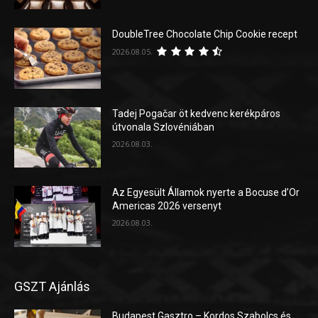
DoubleTree Chocolate Chip Cookie recept
2026.08.05.
Tadej Pogačar öt kedvenc kerékpáros
útvonala Szlovéniában
2026.08.03.
Az Egyesült Államok nyerte a Bocuse d’Or
Americas 2026 versenyt
2026.08.03.
GSZT Ajánlás
Budapest Gasztro – Kordos Szabolcs és