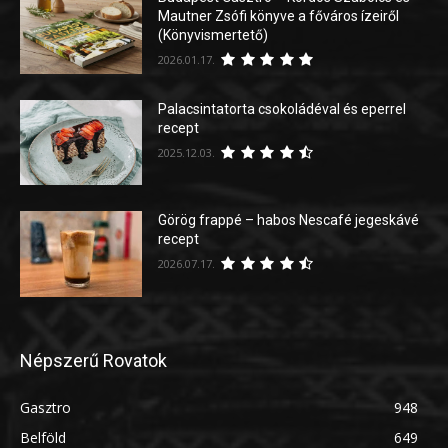
Mautner Zsófi könyve a főváros ízeiről
(Könyvismertető)
2026.01.17.
Palacsintatorta csokoládéval és eperrel
recept
2025.12.03.
Görög frappé – habos Nescafé jegeskávé
recept
2026.07.17.
Népszerű Rovatok
Gasztro
948
Belföld
649