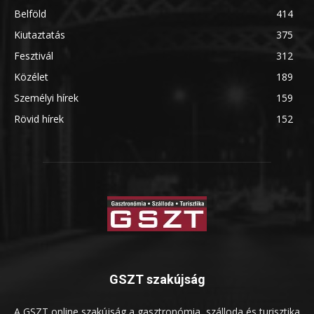
Belföld
414
Kiutaztatás
375
Fesztivál
312
Közélet
189
Személyi hírek
159
Rövid hírek
152
GSZT szakújság
A GSZT online szakújság a gasztronómia, szálloda és turisztika