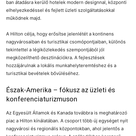
ban átadásra kerülő hotelek modern designnal, központi
elhelyezkedéssel és fejlett üzleti szolgáltatásokkal
működnek majd.
A Hilton célja, hogy erősítse jelenlétét a kontinens
nagyvárosaiban és turisztikai csomópontjaiban, különös
tekintettel a légiközlekedés szempontjából jól
megközelíthető desztinációkra. A fejlesztések
hozzájárulnak a lokális munkahelyteremtéshez és a
turisztikai bevételek bővüléséhez.
Észak-Amerika – fókusz az üzleti és
konferenciaturizmuson
Az Egyesült Államok és Kanada továbbra is meghatározó
piac a Hilton kínálatában. A csoport több új egységet nyit
nagyvárosi és regionális központokban, ahol jelentős a