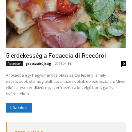
5 érdekesség a Focaccia di Reccóról
gsztszakújság
-
2015.04.14.
Receptek
0
A focaccia egy hagyományos olasz sajtos lepény, amely
évszázadok óta megtalálható a tüzes déliek étkezőasztalán. Mivel
elkészítése rendkívül egyszerű, ezért a közelgő borozgatós
nyárestéken...
bővebben