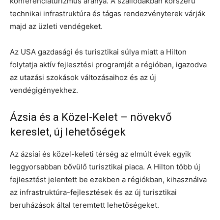
konferenciaturizmus aránya. A szállodákban korszerű
technikai infrastruktúra és tágas rendezvényterek várják
majd az üzleti vendégeket.
Az USA gazdasági és turisztikai súlya miatt a Hilton
folytatja aktív fejlesztési programját a régióban, igazodva
az utazási szokások változásaihoz és az új
vendégigényekhez.
Ázsia és a Közel-Kelet – növekvő
kereslet, új lehetőségek
Az ázsiai és közel-keleti térség az elmúlt évek egyik
leggyorsabban bővülő turisztikai piaca. A Hilton több új
fejlesztést jelentett be ezekben a régiókban, kihasználva
az infrastruktúra-fejlesztések és az új turisztikai
beruházások által teremtett lehetőségeket.