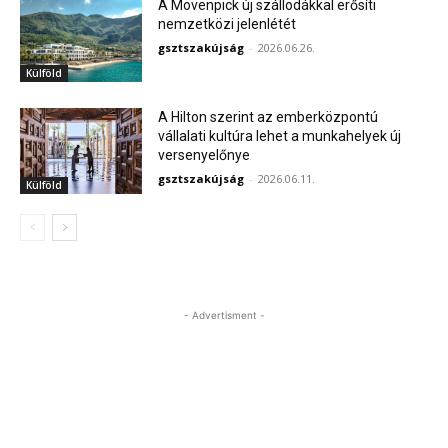
A Mövenpick új szállodákkal erősíti
nemzetközi jelenlétét
gsztszakújság
-
2026.06.26.
Külföld
A Hilton szerint az emberközpontú
vállalati kultúra lehet a munkahelyek új
versenyelőnye
gsztszakújság
-
2026.06.11.
Külföld
- Advertisment -