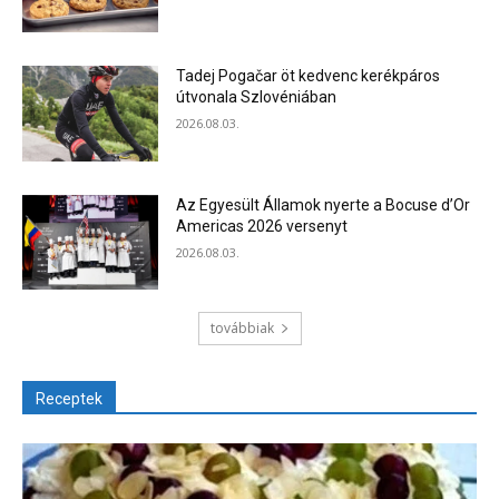
Tadej Pogačar öt kedvenc kerékpáros
útvonala Szlovéniában
2026.08.03.
Az Egyesült Államok nyerte a Bocuse d’Or
Americas 2026 versenyt
2026.08.03.
továbbiak
Receptek